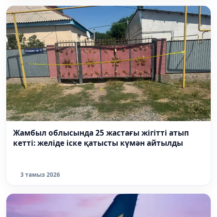
Жамбыл облысында 25 жастағы жігітті атып
кетті: желіде іске қатысты күмән айтылды
3 тамыз 2026