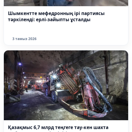
Шымкентте мефедронның ірі партиясы
тәркіленді: ерлі-зайыпты ұсталды
3 тамыз 2026
Қазақмыс 6,7 млрд теңгеге тау-кен шахта