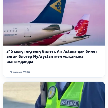
315 мың теңгенің билеті: Air Astana-дан билет
алған блогер FlyArystan-мен ұшқанына
шағымданды
3 тамыз 2026