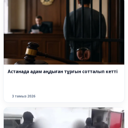
Астанада адам аңдыған тұрғын сотталып кетті
3 тамыз 2026