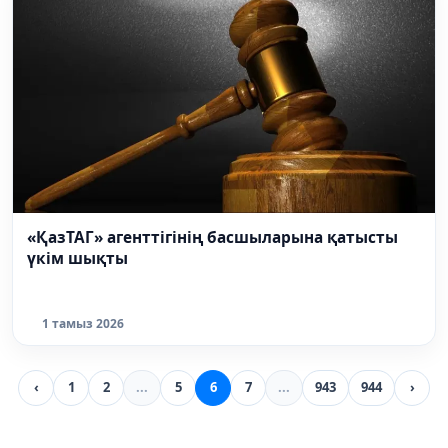
«ҚазТАГ» агенттігінің басшыларына қатысты
үкім шықты
1 тамыз 2026
‹
1
2
...
5
6
7
...
943
944
›