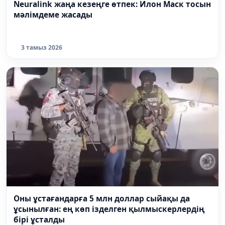
Neuralink жаңа кезеңге өтпек: Илон Маск тосын
мәлімдеме жасады
3 тамыз 2026
Оны ұстағандарға 5 млн доллар сыйақы да
ұсынылған: ең көп ізделген қылмыскерлердің
бірі ұсталды