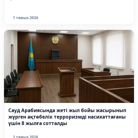
1 тамыз 2026
Сауд Арабиясында жеті жыл бойы жасырынып
жүрген ақтөбелік терроризмді насихаттағаны
үшін 8 жылға сотталды
1 тамыз 2026