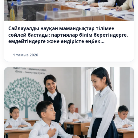
Сайлауалды науқан мамандықтар тілімен
сөйлей бастады: партиялар білім беретіндерге,
емдейтіндерге және өндірісте еңбек
ететіндерге не ұсынады?
1 тамыз 2026