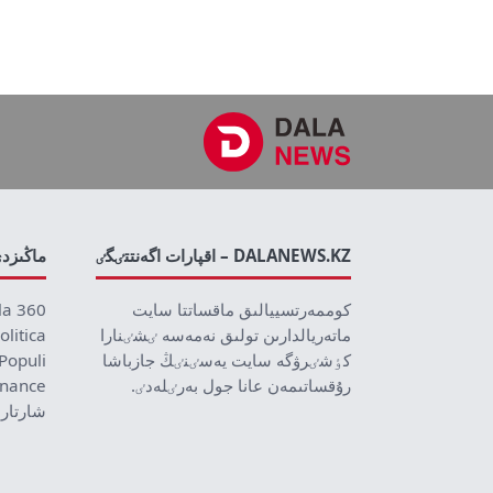
DALANEWS.KZ – اقپارات اگەنتتٸگٸ
ماڭىزد
كوممەرتسييالىق ماقساتتا سايت
la 360
ماتەريالدارىن تولىق نەمەسە ٸشٸنارا
olitica
كٶشٸرۋگە سايت يەسٸنٸڭ جازباشا
Populi
رۇقساتىمەن عانا جول بەرٸلەدٸ.
inance
شارتار