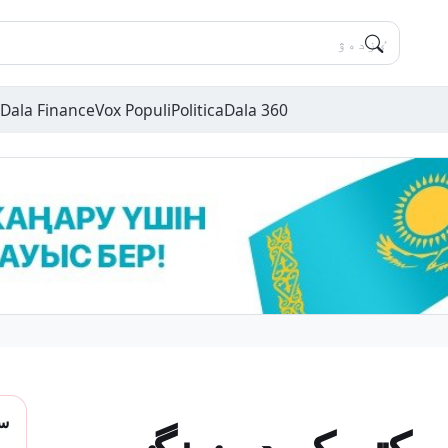
Dala Finance
Vox Populi
Politica
Dala 360
سو