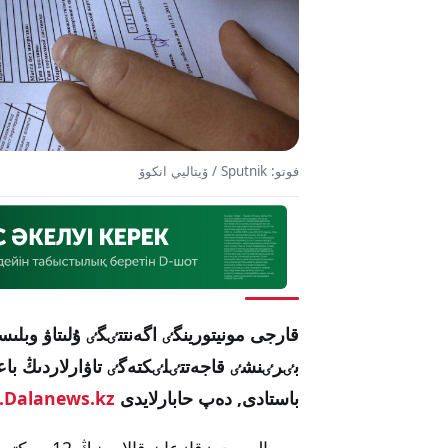
فوتو: Sputnik / ۆيتاليي انكوۆ
قارجى مونيتورينگٸ اگەنتتٸگٸ ۇلىتاۋ وبلىس
بٸرٸنشٸ قاجەتتٸلٸكتەگٸ تاۋارلاردىڭ باع
باستادى, دەپ حابارلايدى
Dalanews.kz.
مىسالى, جەز