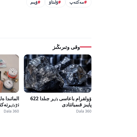
مەكتەپ
ۇلىتاۋ
ۇيىم
وقى وتىرىڭىز
ۆولفرام باعاسى بٸر جىلدا 622
الماتىدا ە
پايىز قىمباتتادى
تٷبٸرتەكتە
Dala 360
Dala 360