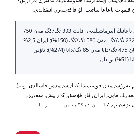
ىمبات باعاعا ساتىپ الۋ فاكتٸلەرٸ انىقتالدى.
ٶندٸرۋشٸ زاۋىتتان تۇتىنۋشىعا دەيٸنگٸ باعانىڭ ايىرماشىلىعى: قانت 303 تگ/كگ مەن 750
تگ/كگ (147%), قاراقۇمىق جارماسى 232 تگ/كگ مەن 580 تگ/كگ (150%); ايران 2,5%
450 تگ/ل. مەن 179 تگ/ل. (135%); نان 475 تگ/دانا مەن 85 تگ/دانا (274%); تاۋىق
نٸم بەرۋشٸمەن قوسىمشا كەلٸسٸمدەر جاسالدى. ونىڭ
ٸمدٸك مايى, ايران, قاراقۇمىق, كٷرٸش, سەبٸز,
پيياز, تۇز, جۇمىرتقا مەن كارتوپتىڭ باعاسى تٷسٸپ, 17 ملن تەڭگەدەن اسا سوما