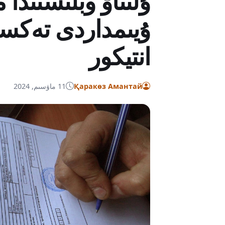
ۇلىتاۋ وبلىسىندا
ۇيىمداردى تەكسە
انتيكور
Қаракөз Амантай
11 ماۋسىم, 2024