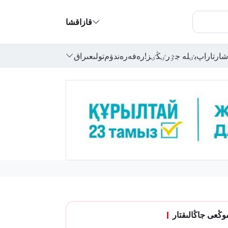
قازاقشا
شارتاراپ
بٸلە جٷرٸڭٸز!
رەفەرەندۋم
تولىعىراق
ڭعى جاڭالىقتار