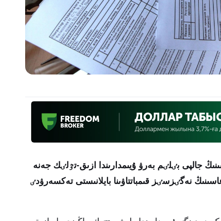
ىنىڭ جالپى بٸلٸم بەرۋ ۇيىمدارىندا ازىق-تٷلٸك جەنە
اسىنىڭ نەگٸزسٸز قىمباتتاۋىنا بايلانىستى تەكسەرۋدٸ
قازعان قالاسىنىڭ 12 مەكتەپكە دەيٸنگٸ ۇيىمدارىندا ەلەۋمەتتٸك ماڭىزى بار ازىق-