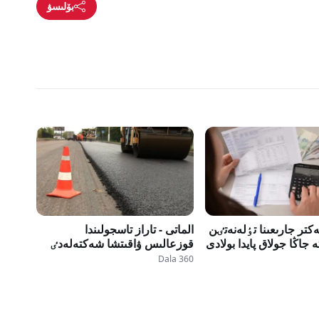
بۆلىسۋ
لەكتر جارىعىنا تٶلەنەتٸن
الماتى - تاراز تاسجولىندا
 جاڭا جولاق پايدا بولادى
قوزعالىس ۋاقىتشا شەكتەلەدٸ
Dala 360