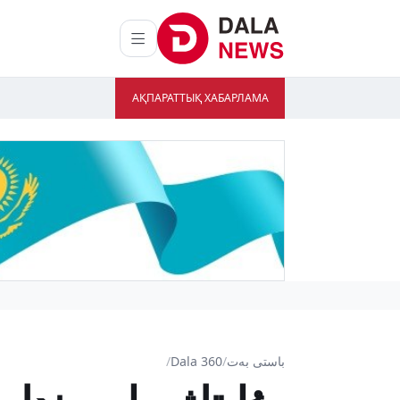
АҚПАРАТТЫҚ ХАБАРЛАМА
باستى بەت
/
Dala 360
/