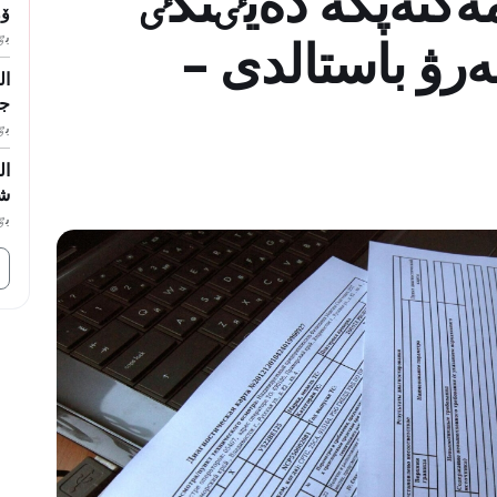
 مەكتەپكە دەيٸنگٸ
ۆول
بٷگ
رۋ باستالدى –
ال
جا
بٷگ
ال
شە
بٷگ