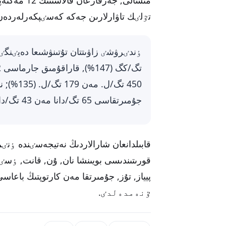
تٷلٸك تاۋارلارىن جەكە كەسٸپكەرلەردەن ق
جۇمىرتقاسى 65 تگ/دانا مەن 43 تگ/دانا (51%) بولعان.
قابىلدانعان شارالاردىڭ نەتيجەسٸندە ٶ
قورىتىندىسى بويىنشا نان, ۇن, قانت, ٶس
ٷنەمدەلدٸ.