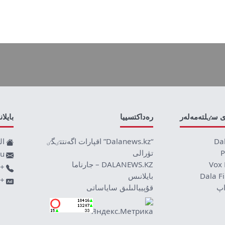
ى سٸلتەمەلەر
رەداكتسييا
بايلا
Da
“Dalanews.kz” اقپارات اگەنتتٸگٸ
ال
P
تۋرالى
ru
Vox 
DALANEWS.KZ – جارناما
+77019590709
Dala F
بايلانىس
+7707 878 8589
اپ
قۇپييالىلىق ساياساتى