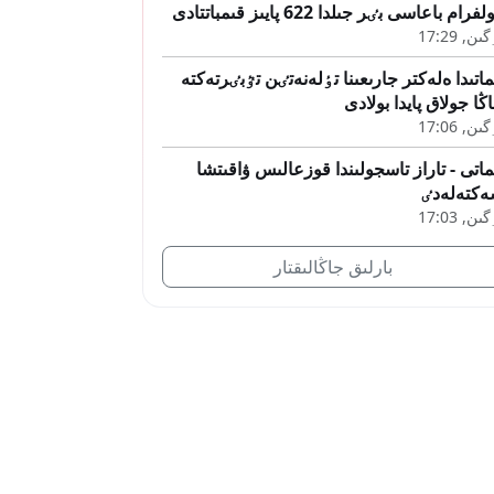
فرام باعاسى بٸر جىلدا 622 پايىز قىمباتتادى
ىن, 17:29
ماتىدا ەلەكتر جارىعىنا تٶلەنەتٸن تٷبٸرتەكتە
ڭا جولاق پايدا بولادى
ىن, 17:06
ماتى - تاراز تاسجولىندا قوزعالىس ۋاقىتشا
كتەلەدٸ
ىن, 17:03
بارلىق جاڭالىقتار