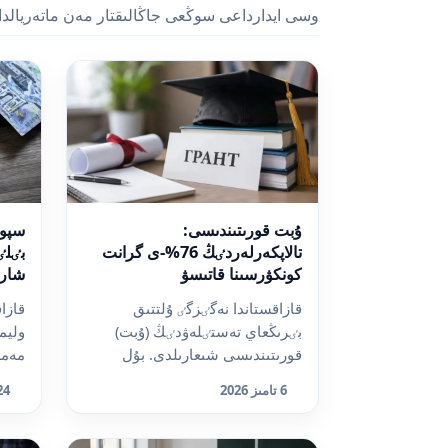
وسى ايدارداعى سوڭعى جاڭالىقتار مەن ماتەريالدا
ۇبت قورىتىندىسى:
سپور
تالاپكەرلەردٸڭ 76%-ى گرانت
بٸلٸ
كونكۋرسىنا قاتىسۋ
شارا
مٷمكٸندٸگٸنە يە بولدى
قانش
قازاقستاندا نەگٸزگٸ ۇلتتىق
قازا
جاري
بٸرىڭعاي تەستٸلەۋدٸڭ (ۇبت)
وليم
قورىتىندىسى شىعارىلدى. بۇل
مەمل
تۋرالى عىلىم جەنە جوعارى بٸلٸ...
شارا
6 تامىز 2026
24 شٸلدە 
حابارل