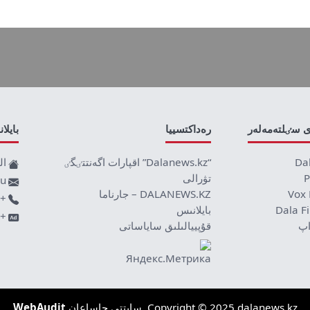
ى سٸلتەمەلەر
رەداكتسييا
بايلا
Da
“Dalanews.kz” اقپارات اگەنتتٸگٸ
ال
P
تۋرالى
ru
Vox 
DALANEWS.KZ – جارناما
+77019590709
Dala F
بايلانىس
+7707 878 8589
اپ
قۇپييالىلىق ساياساتى
Copyright © 2025 dalanews.kz. سايتتى جاساعان
WebAudit