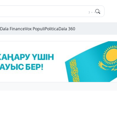
Dala Finance
Vox Populi
Politica
Dala 360