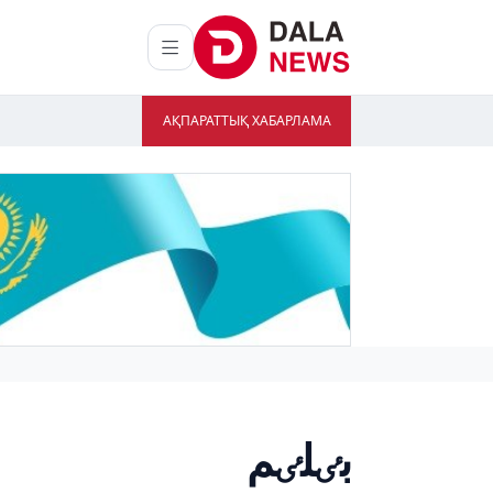
АҚПАРАТТЫҚ ХАБАРЛАМА
بٸلٸم