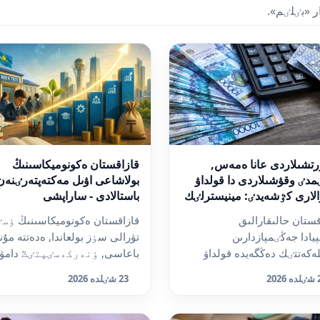
ر «بٸلٸم».
تشىلاردى عانا ەمەس,
قازاقستان ەكونوميكاسىنىڭ
مدٸ وقۋشىلاردى دا قولداۋ
بولاشاعى اۋىل مەكتەپتەرٸنەن
لارى كٷشەيدٸ: مينيسترلٸك
باستالادى - ساراپشى
ا اقشا بٶلٸنگەنٸن
قستان حالىقارالىق
قازاقستان ەكونوميكاسىنىڭ ٶس
يالادى
پيادا جەڭٸمپازدارىن
تۋرالى سٶز بولعاندا, ەدەتتە مۇن
ەكەتتٸك دەڭگەيدە قولداۋ
باعاسى, ٶنەركەسٸپتٸڭ دامۋ
لارىن كٷشەيتتٸ, دەپ
ينۆەستيتسييا تارت...
2026
23 شٸلدە 2026
ايدى d...