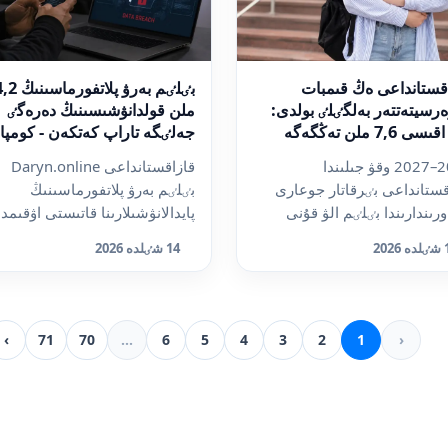
قستانداعى ەڭ قىمبات
بٸلٸم بەرۋ پلاتفورماسى
ەرسيتەتتەر بەلگٸلٸ بولدى:
ملن قولدانۋشىسىنىڭ دەرەگٸ
وقۋ اقىسى 7,6 ملن تەڭگەگە
جەلٸگە تاراپ كەتكەن - كومپاني
ن جەتەدٸ
مەلٸمدەمەسٸ
2026–2027 وقۋ جىلىندا
قازاقستانداعى Daryn.online
قستانداعى بٸرقاتار جوعارى
بٸلٸم بەرۋ پلاتفورماسىنىڭ
ورىندارىندا بٸلٸم الۋ قۇنى
پايدالانۋشىلارىنا قاتىستى اۋقىمد
رلىقتاي قىمبات. اشىق دە...
دەرەكتەردٸڭ تاراعانى تۋ...
2026
14 شٸلدە 2026
›
71
70
...
6
5
4
3
2
1
‹