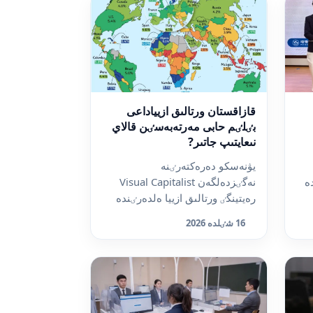
قازاقستان ورتالىق ازيياداعى
بٸلٸم حابى مەرتەبەسٸن قالاي
نىعايتىپ جاتىر?
يۋنەسكو دەرەكتەرٸنە
2 شٸلدە
نەگٸزدەلگەن Visual Capitalist
رەيتينگٸ ورتالىق ازييا ەلدەرٸندە
قىزۋ تالقىعا تٷستٸ. رەيتينگ...
16 شٸلدە 2026