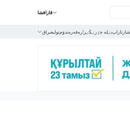
قازاقشا
شارتاراپ
بٸلە جٷرٸڭٸز!
رەفەرەندۋم
تولىعىراق