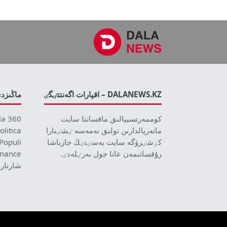
DALANEWS.KZ – اقپارات اگەنتتٸگٸ
ماڭىزد
كوممەرتسييالىق ماقساتتا سايت
la 360
ماتەريالدارىن تولىق نەمەسە ٸشٸنارا
olitica
كٶشٸرۋگە سايت يەسٸنٸڭ جازباشا
Populi
رۇقساتىمەن عانا جول بەرٸلەدٸ.
inance
شارتار