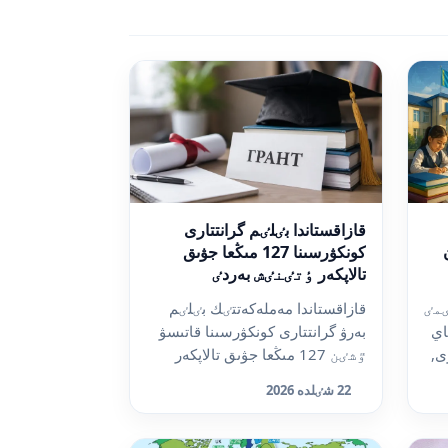
قازاقستاندا بٸلٸم گرانتتارى
كونكۋرسىنا 127 مىڭعا جۋىق
تالاپكەر ٶتٸنٸش بەردٸ
ٸمٸ
قازاقستاندا مەملەكەتتٸك بٸلٸم
اي
بەرۋ گرانتتارى كونكۋرسىنا قاتىسۋ
ى,
ٷشٸن 127 مىڭعا جۋىق تالاپكەر
ٶتٸنٸش تاپسىردى, د...
22 شٸلدە 2026