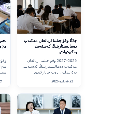
جاڭا وقۋ جىلىنا ارنالعان مەكتەپ
بجب 
دەمالىستارىنىڭ كەستەسٸ
مٷم
بەكٸتٸلدٸ
2026–2027 وقۋ جىلىنا ارنالعان
وقۋ-
مەكتەپ دەمالىستارىنىڭ كەستەسٸ
سٷلە
بەكٸتٸلدٸ, دەپ حابارلايدى
سىنى
dalanews.kz. وقۋشىلاردى...
قايت
22 شٸلدە 2026
21 شٸلدە 
جا...