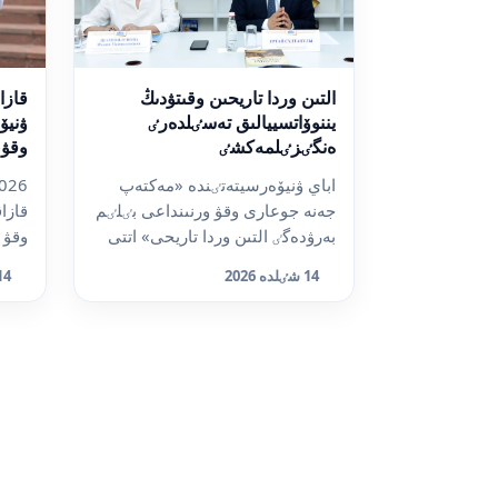
التىن وردا تاريحىن وقىتۋدىڭ
قازا
يننوۆاتسييالىق تەسٸلدەرٸ
ۋنيۆ
ەنگٸزٸلمەكشٸ
دەيٸ
اباي ۋنيۆەرسيتەتٸندە «مەكتەپ
جەنە جوعارى وقۋ ورنىنداعى بٸلٸم
قازا
بەرۋدەگٸ التىن وردا تاريحى» اتتى
وقۋ 
حالىقارالىق عىلى...
ايتا
14 شٸلدە 2026
14 شٸلدە 