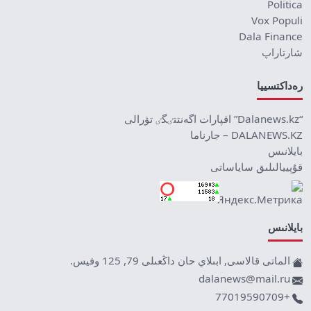
Politica
Vox Populi
Dala Finance
شارتاراپ
رەداكتسييا
“Dalanews.kz” اقپارات اگەنتتٸگٸ تۋرالى
DALANEWS.KZ – جارناما
بايلانىس
قۇپييالىلىق ساياساتى
بايلانىس
الماتى قالاسى, ابىلاي حان داڭعىلى 79, 125 وفيس.
dalanews@mail.ru
+77019590709