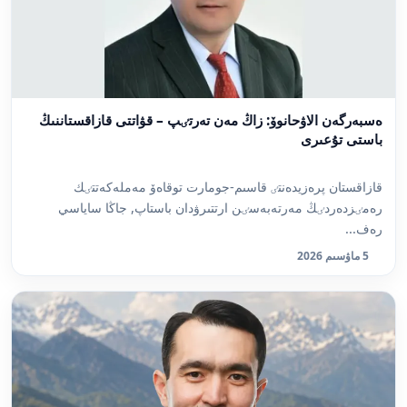
ەسبەرگەن الاۋحانوۆ: زاڭ مەن تەرتٸپ – قۋاتتى قازاقستاننىڭ
باستى تۇعىرى
قازاقستان پرەزيدەنتٸ قاسىم-جومارت توقاەۆ مەملەكەتتٸك
رەمٸزدەردٸڭ مەرتەبەسٸن ارتتىرۋدان باستاپ, جاڭا ساياسي
رەف...
5 ماۋسىم 2026