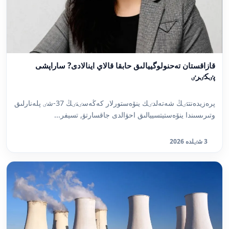
قازاقستان تەحنولوگييالىق حابقا قالاي اينالادى? ساراپشى
پٸكٸرٸ
پرەزيدەنتتٸڭ شەتەلدٸك ينۆەستورلار كەڭەسٸنٸڭ 37-شٸ پلەنارلىق
وتىرىسىندا ينۆەستيتسييالىق احۋالدى جاقسارتۋ, تسيفر...
3 شٸلدە 2026