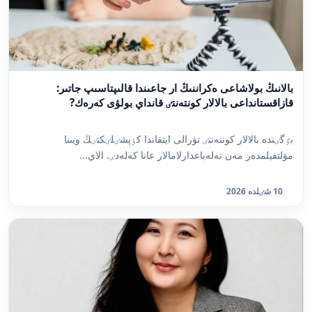
بالانىڭ بولاشاعى ەكراننىڭ ار جاعىندا قالىپتاسىپ جاتىر:
قازاقستانداعى بالالار كونتەنتٸ قانداي بولۋى كەرەك?
بٷگٸندە بالالار كونتەنتٸ تۋرالى ايتقاندا كٶپشٸلٸكتٸڭ ويىنا
مۋلتفيلمدەر مەن تەلەباعدارلامالار عانا كەلەدٸ. الاي...
10 شٸلدە 2026