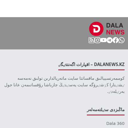
DALANEWS.KZ – اقپارات اگەنتتٸگٸ
كوممەرتسييالىق ماقساتتا سايت ماتەريالدارىن تولىق نەمەسە
ٸشٸنارا كٶشٸرۋگە سايت يەسٸنٸڭ جازباشا رۇقساتىمەن عانا جول
بەرٸلەدٸ.
ماڭىزدى سٸلتەمەلەر
Dala 360