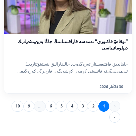
“توقاەۆ فاكتورى” نەمەسە قازاقستاننىڭ جاڭا بەيبٸتشٸلٸك
ديپلوماتيياسى
جاھاندىق قاقتىعىستار تەرەڭدەپ, حالىقارالىق ينستيتۋتتاردىڭ
تيٸمدٸلٸگٸنە قاتىستى كٷمەن كٷشەيگەن قازٸرگٸ كەزەڭدە...
30 قاڭتار 2026
10
9
...
6
5
4
3
2
1
‹
›