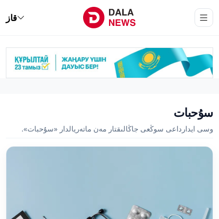
قاز
سۇحبات
وسى ايدارداعى سوڭعى جاڭالىقتار مەن ماتەريالدار «سۇحبات».