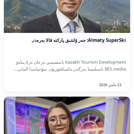
Almaty SuperSki: جەر ۇلتتىق پاركتە قالا بەرەدٸ
Kazakh Tourism Development باسشىسى ەرجان ەركٸنباەۆ
BES.media باسىلىمىنا بەرگەن ەكسكليۋزيۆتٸ سۇحباتىندا الماتى...
23 مامىر 2026