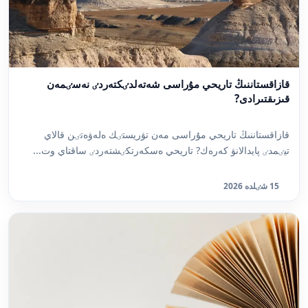
قازاقستاننىڭ تاريحي مۇراسى شەتەلدٸكتەردٸ نەسٸمەن
قىزىقتىرادى?
قازاقستاننىڭ تاريحي مۇراسى مەن تۋريستٸك ەلەۋەتٸن قالاي
تيٸمدٸ پايدالانۋ كەرەك? تاريحي ەسكەرتكٸشتەردٸ ساقتاي وت...
15 شٸلدە 2026