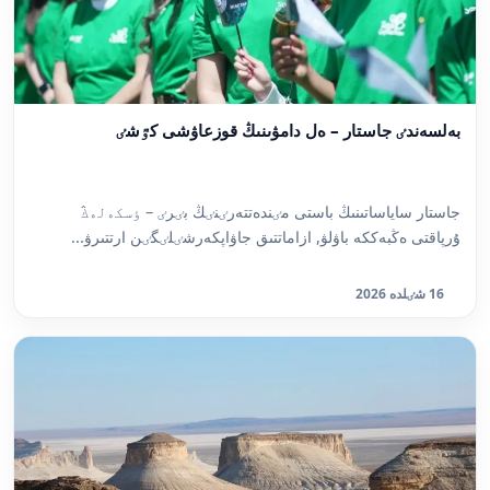
بەلسەندٸ جاستار – ەل دامۋىنىڭ قوزعاۋشى كٷشٸ
جاستار ساياساتىنىڭ باستى مٸندەتتەرٸنٸڭ بٸرٸ – ٶسكەلەڭ
ۇرپاقتى ەڭبەككە باۋلۋ, ازاماتتىق جاۋاپكەرشٸلٸگٸن ارتتىرۋ...
16 شٸلدە 2026