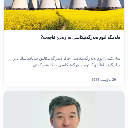
ەلەمگە اتوم ەنەرگەتيكاسى نە ٷشٸن قاجەت?
نەلٸكتەن اتوم ەنەرگەتيكاسى جاڭا ەنەرگەتيكالىق ساياساتتىڭ بٸر
بٶلٸگٸنە اينالدى? اتوم ەنەرگەتيكاسى جاڭا ەنەرگەتي...
29 ماۋسىم 2026