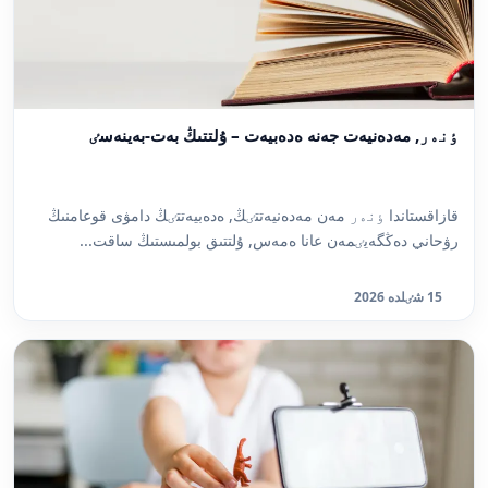
ٶنەر, مەدەنيەت جەنە ەدەبيەت – ۇلتتىڭ بەت-بەينەسٸ
قازاقستاندا ٶنەر مەن مەدەنيەتتٸڭ, ەدەبيەتتٸڭ دامۋى قوعامنىڭ
رۋحاني دەڭگەيٸمەن عانا ەمەس, ۇلتتىق بولمىستىڭ ساقت...
15 شٸلدە 2026