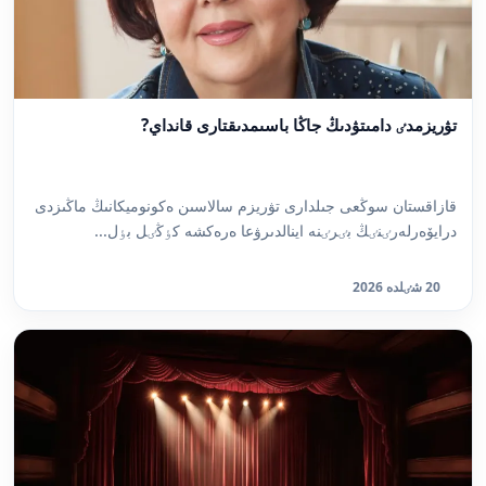
تۋريزمدٸ دامىتۋدىڭ جاڭا باسىمدىقتارى قانداي?
قازاقستان سوڭعى جىلدارى تۋريزم سالاسىن ەكونوميكانىڭ ماڭىزدى
درايۆەرلەرٸنٸڭ بٸرٸنە اينالدىرۋعا ەرەكشە كٶڭٸل بٶل...
20 شٸلدە 2026