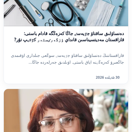
دەنساۋلىق ساقتاۋ جٷيەسٸ جاڭا كەزەڭگە قادام باستى:
قازاقستان مەديتسيناسىن قانداي ٶزگەرٸستەر كٷتٸپ تۇر?
قازاقستاننىڭ دەنساۋلىق ساقتاۋ جٷيەسٸ سوڭعى جىلدارى اۋقىمدى
جاڭعىرۋ كەزەڭٸنە اياق باستى. اۋىلدىق جەرلەردە جاڭا...
30 شٸلدە 2026