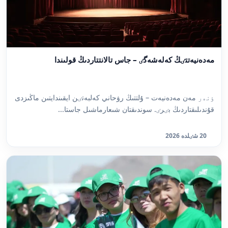
مەدەنيەتتٸڭ كەلەشەگٸ – جاس تالانتتاردىڭ قولىندا
ٶنەر مەن مەدەنيەت – ۇلتتىڭ رۋحاني كەلبەتٸن ايقىندايتىن ماڭىزدى
قۇندىلىقتاردىڭ بٸرٸ. سوندىقتان شىعارماشىل جاستا...
20 شٸلدە 2026