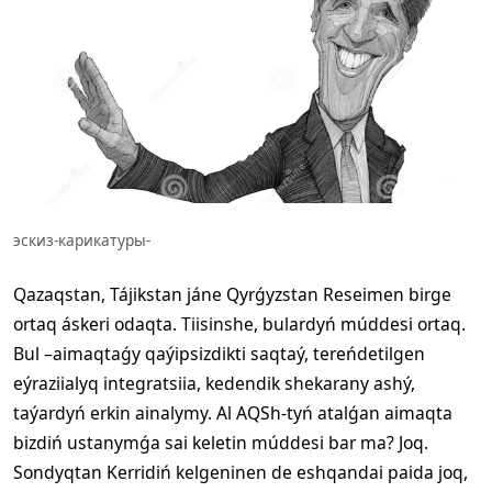
эскиз-карикатуры-
Qazaqstan, Tájikstan jáne Qyrǵyzstan Reseimen birge
ortaq áskeri odaqta. Tiisinshe, bulardyń múddesi ortaq.
Bul –aimaqtaǵy qaýipsizdikti saqtaý, tereńdetilgen
eýraziialyq integratsiia, kedendik shekarany ashý,
taýardyń erkin ainalymy. Al AQSh-tyń atalǵan aimaqta
bizdiń ustanymǵa sai keletin múddesi bar ma? Joq.
Sondyqtan Kerridiń kelgeninen de eshqandai paida joq,