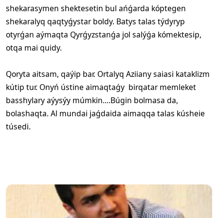
shekarasymen shektesetin bul ańǵarda kóptegen
shekaralyq qaqtyǵystar boldy. Batys talas týdyryp
otyrǵan aýmaqta Qyrǵyzstanǵa jol salýǵa kómektesip,
otqa mai quidy.
Qoryta aitsam, qaýip bar. Ortalyq Aziiany saiasi kataklizm
kútip tur. Onyń ústine aimaqtaǵy birqatar memleket
basshylary aýysýy múmkin....Búgin bolmasa da,
bolashaqta. Al mundai jaǵdaida aimaqqa talas kúsheie
túsedi.