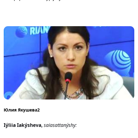
Юлия Якушева2
Iýliia Iakýsheva,
saiasattanýshy: