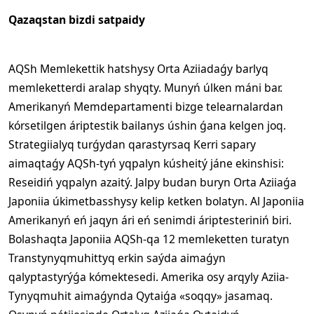
Qazaqstan bizdi satpaidy
AQSh Memlekettik hatshysy Orta Aziiadaǵy barlyq
memleketterdi aralap shyqty. Munyń úlken máni bar.
Amerikanyń Memdepartamenti bizge telearnalardan
kórsetilgen áriptestik bailanys úshin ǵana kelgen joq.
Strategiialyq turǵydan qarastyrsaq Kerri sapary
aimaqtaǵy AQSh-tyń yqpalyn kúsheitý jáne ekinshisi:
Reseidiń yqpalyn azaitý. Jalpy budan buryn Orta Aziiaǵa
Japoniia úkimetbasshysy kelip ketken bolatyn. Al Japoniia
Amerikanyń eń jaqyn ári eń senimdi áriptesteriniń biri.
Bolashaqta Japoniia AQSh-qa 12 memleketten turatyn
Transtynyqmuhittyq erkin saýda aimaǵyn
qalyptastyrýǵa kómektesedi. Amerika osy arqyly Aziia-
Tynyqmuhit aimaǵynda Qytaiǵa «soqqy» jasamaq.