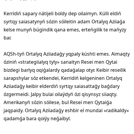
Kerridiń sapary nátijeli boldy dep oilaimyn. Kúlli eldiń
syrtqy saiasatynyń sózin sóileitin adam Ortalyq Aziiaǵa
kelse munyń búgindik qana emes, erteńgilik te mańyzy
bar.
AQSh-tyń Ortalyq Aziiadaǵy yqpaly kúshti emes. Aimaqty
óziniń «strategiialyq tyly» sanaityn Resei men Qytai
bizdegi barlyq oqiǵalardy qadaǵalap otyr. Keibir reseilik
sarapshylar sóz etkendei, Kerridiń kelgeninen Ortalyq
Aziiadaǵy keibir elderdiń syrtqy saiasattaǵy baǵdary
ózgermeidi. Jalpy bulai oilaýdyń ózi qisynsyz siiaqty.
Amerikanyń sózin sóilese, bul Resei men Qytaiǵa
jaqpaidy. Ortalyq Aziiadaǵy eshbir el mundai «radikaldy»
qadamǵa bara qoiýy neǵaibyl.