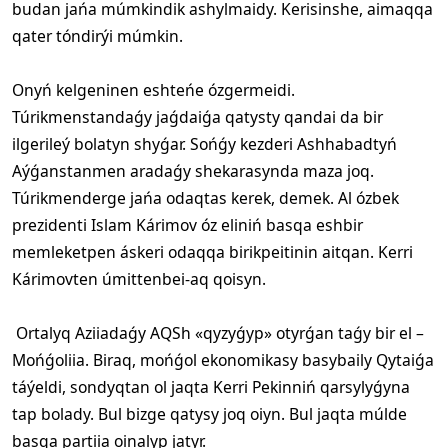
budan jańa múmkindik ashylmaidy. Kerisinshe, aimaqqa
qater tóndirýi múmkin.
Onyń kelgeninen eshteńe ózgermeidi.
Túrikmenstandaǵy jaǵdaiǵa qatysty qandai da bir
ilgerileý bolatyn shyǵar. Sońǵy kezderi Ashhabadtyń
Aýǵanstanmen aradaǵy shekarasynda maza joq.
Túrikmenderge jańa odaqtas kerek, demek. Al ózbek
prezidenti Islam Kárimov óz eliniń basqa eshbir
memleketpen áskeri odaqqa birikpeitinin aitqan. Kerri
Kárimovten úmittenbei-aq qoisyn.
Ortalyq Aziiadaǵy AQSh «qyzyǵyp» otyrǵan taǵy bir el –
Mońǵoliia. Biraq, mońǵol ekonomikasy basybaily Qytaiǵa
táýeldi, sondyqtan ol jaqta Kerri Pekinniń qarsylyǵyna
tap bolady. Bul bizge qatysy joq oiyn. Bul jaqta múlde
basqa partiia oinalyp jatyr.