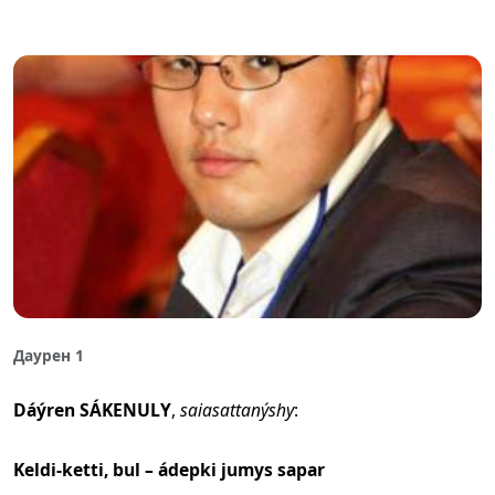
Даурен 1
Dáýren SÁKENULY
,
saiasattanýshy
:
Keldi-ketti, bul – ádepki jumys sapar