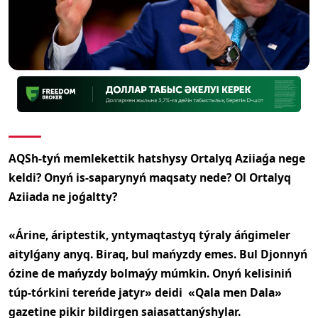
AQSh-tyń memlekettik hatshysy Ortalyq Aziiaǵa nege
keldi? Onyń is-saparynyń maqsaty nede? Ol Ortalyq
Aziiada ne joǵaltty?
«Árine, áriptestik, yntymaqtastyq týraly áńgimeler
aitylǵany anyq. Biraq, bul mańyzdy emes. Bul Djonnyń
ózine de mańyzdy bolmaýy múmkin. Onyń kelisiniń
túp-tórkini tereńde jatyr» deidi «Qala men Dala»
gazetine pikir bildirgen saiasattanýshylar.