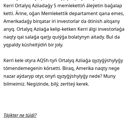
Kerri Ortalyq Aziiadaǵy 5 memlekettiń áleýetin baǵalap
ketti. Árine, oǵan Memlekettik departament qana emes,
Amerikadaǵy birqatar iri investorlar da ótinish aitqany
anyq. Ortalyq Aziiaǵa kelip-ketken Kerri álgi investorlaǵa
naqty qai salaǵa qarjy quiýǵa bolatynyn aitady. Bul da
yqpaldy kúsheitýdiń bir joly.
Kerri kele otyra AQSh-tyń Ortalyq Aziiaǵa qyzyǵýshylyǵy
tómendemegenin kórsetti. Biraq, Amerika naqty nege
nazar aýdaryp otyr, onyń qyzyǵýshylyǵy nede? Muny
bilmeimiz. Negizinde, bilý, zertteý kerek.
Tájikter ne túidi?