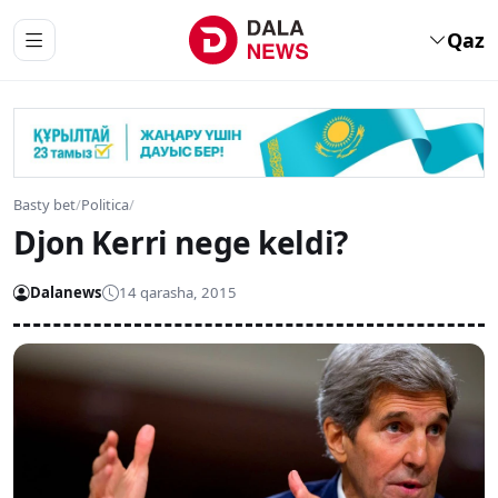
Qaz
Basty bet
/
Politica
/
Djon Kerri nege keldi?
Dalanews
14 qarasha, 2015