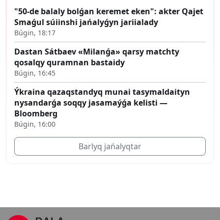
"50-de balaly bolǵan keremet eken": akter Qajet
Smaǵul súiinshi jańalyǵyn jariialady
Búgin, 18:17
Dastan Sátbaev «Milanǵa» qarsy matchty
qosalqy quramnan bastaidy
Búgin, 16:45
Ýkraina qazaqstandyq munai tasymaldaityn
nysandarǵa soqqy jasamaýǵa kelisti —
Bloomberg
Búgin, 16:00
Barlyq jańalyqtar