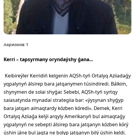
ларионов 1
Kerri – tapsyrmany oryndaýshy ǵana...
Keibireýler Kerridiń kelgenin AQSh-tyń Ortalyq Aziiadaǵy
yqpalynyń álsirep bara jatqanymen túsindiredi. Bálkim,
shynymen de solai shyǵar. Sebebi, AQSh-tyń syrtqy
saiasatynda mynadai strategiia bar: «ýysynan shyǵyp
bara jatqan aimaqtardy kózben kóredi». Demek, Kerri
Ortalyq Aziiaǵa kelýi arqyly Amerikanyń bul aimaqtaǵy
yqpalynyń ne sebepti álsirep bara jatqanyn kózben kórý
úshin jáne bul jaqta ne bolyp jatqanyn bilý úshin keldi.