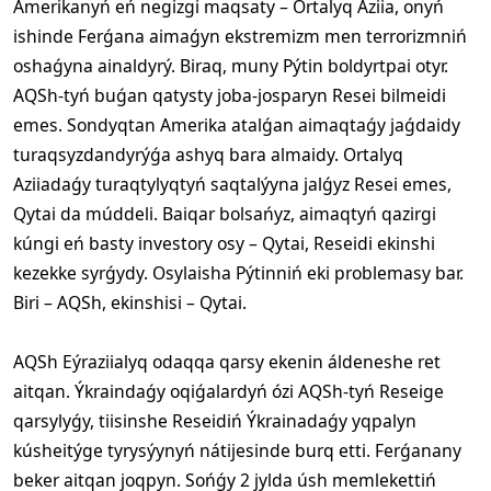
Amerikanyń eń negizgi maqsaty – Ortalyq Aziia, onyń
ishinde Ferǵana aimaǵyn ekstremizm men terrorizmniń
oshaǵyna ainaldyrý. Biraq, muny Pýtin boldyrtpai otyr.
AQSh-tyń buǵan qatysty joba-josparyn Resei bilmeidi
emes. Sondyqtan Amerika atalǵan aimaqtaǵy jaǵdaidy
turaqsyzdandyrýǵa ashyq bara almaidy. Ortalyq
Aziiadaǵy turaqtylyqtyń saqtalýyna jalǵyz Resei emes,
Qytai da múddeli. Baiqar bolsańyz, aimaqtyń qazirgi
kúngi eń basty investory osy – Qytai, Reseidi ekinshi
kezekke syrǵydy. Osylaisha Pýtinniń eki problemasy bar.
Biri – AQSh, ekinshisi – Qytai.
AQSh Eýraziialyq odaqqa qarsy ekenin áldeneshe ret
aitqan. Ýkraindaǵy oqiǵalardyń ózi AQSh-tyń Reseige
qarsylyǵy, tiisinshe Reseidiń Ýkrainadaǵy yqpalyn
kúsheitýge tyrysýynyń nátijesinde burq etti. Ferǵanany
beker aitqan joqpyn. Sońǵy 2 jylda úsh memlekettiń