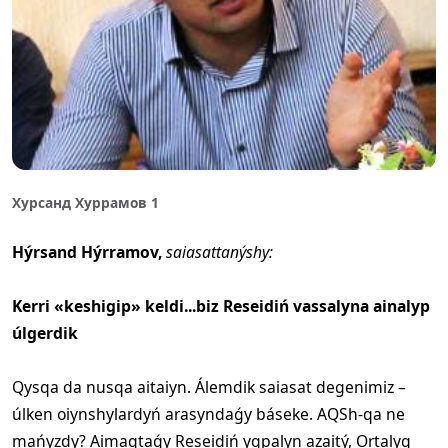
Хурсанд Хуррамов 1
Hýrsand Hýrramov,
saiasattanýshy:
Kerri «keshigip» keldi...biz Reseidiń vassalyna ainalyp
úlgerdik
Qysqa da nusqa aitaiyn. Álemdik saiasat degenimiz –
úlken oiynshylardyń arasyndaǵy báseke. AQSh-qa ne
mańyzdy? Aimaqtaǵy Reseidiń yqpalyn azaitý, Ortalyq