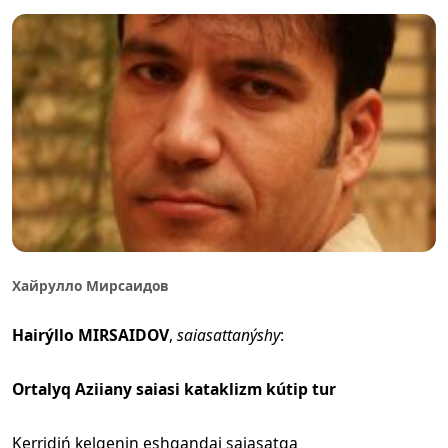
Хайрулло Мирсаидов
Hairýllo MIRSAIDOV
,
saiasattanýshy
:
Ortalyq Aziiany saiasi kataklizm kútip tur
Kerridiń kelgenin eshqandai saiasatqa