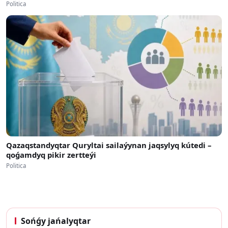
Politica
Qazaqstandyqtar Quryltai sailaýynan jaqsylyq kútedi –
qoǵamdyq pikir zertteýi
Politica
Sońǵy jańalyqtar