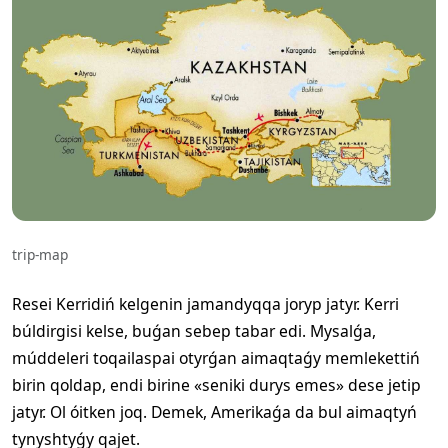
trip-map
Resei Kerridiń kelgenin jamandyqqa joryp jatyr. Kerri
búldirgisi kelse, buǵan sebep tabar edi. Mysalǵa,
múddeleri toqailaspai otyrǵan aimaqtaǵy memlekettiń
birin qoldap, endi birine «seniki durys emes» dese jetip
jatyr. Ol óitken joq. Demek, Amerikaǵa da bul aimaqtyń
tynyshtyǵy qajet.