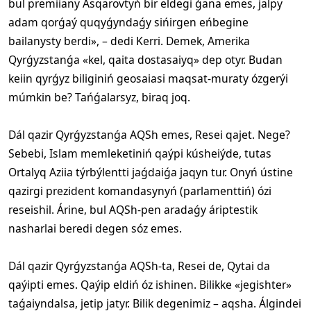
bul premiiany Asqarovtyń bir eldegi ǵana emes, jalpy
adam qorǵaý quqyǵyndaǵy sińirgen eńbegine
bailanysty berdi», – dedi Kerri. Demek, Amerika
Qyrǵyzstanǵa «kel, qaita dostasaiyq» dep otyr. Budan
keiin qyrǵyz biliginiń geosaiasi maqsat-muraty ózgerýi
múmkin be? Tańǵalarsyz, biraq joq.
Dál qazir Qyrǵyzstanǵa AQSh emes, Resei qajet. Nege?
Sebebi, Islam memleketiniń qaýpi kúsheiýde, tutas
Ortalyq Aziia týrbýlentti jaǵdaiǵa jaqyn tur. Onyń ústine
qazirgi prezident komandasynyń (parlamenttiń) ózi
reseishil. Árine, bul AQSh-pen aradaǵy áriptestik
nasharlai beredi degen sóz emes.
Dál qazir Qyrǵyzstanǵa AQSh-ta, Resei de, Qytai da
qaýipti emes. Qaýip eldiń óz ishinen. Bilikke «jegishter»
taǵaiyndalsa, jetip jatyr. Bilik degenimiz – aqsha. Álgindei