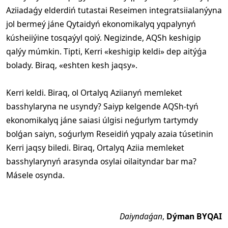
Aziiadaǵy elderdiń tutastai Reseimen integratsiialanýyna
jol bermeý jáne Qytaidyń ekonomikalyq yqpalynyń
kúsheiiýine tosqaýyl qoiý. Negizinde, AQSh keshigip
qalýy múmkin. Tipti, Kerri «keshigip keldi» dep aitýǵa
bolady. Biraq, «eshten kesh jaqsy».
Kerri keldi. Biraq, ol Ortalyq Aziianyń memleket
basshylaryna ne usyndy? Saiyp kelgende AQSh-tyń
ekonomikalyq jáne saiasi úlgisi neǵurlym tartymdy
bolǵan saiyn, soǵurlym Reseidiń yqpaly azaia túsetinin
Kerri jaqsy biledi. Biraq, Ortalyq Aziia memleket
basshylarynyń arasynda osylai oilaityndar bar ma?
Másele osynda.
Daiyndaǵan
,
Dýman BYQAI