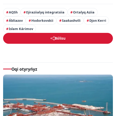
AQSh
Eýraziialyq integratsiia
Ortalyq Aziia
Ábliazov
Hodorkovskii
Saakashvili
Djon Kerri
Islam Kárimov
Bólisu
Oqi otyryńyz