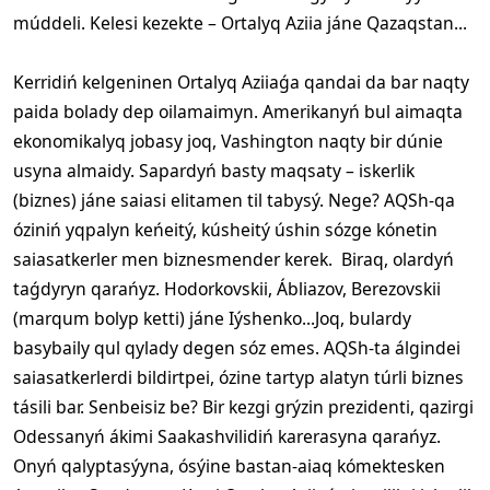
múddeli. Kelesi kezekte – Ortalyq Aziia jáne Qazaqstan...
Kerridiń kelgeninen Ortalyq Aziiaǵa qandai da bar naqty
paida bolady dep oilamaimyn. Amerikanyń bul aimaqta
ekonomikalyq jobasy joq, Vashington naqty bir dúnie
usyna almaidy. Sapardyń basty maqsaty – iskerlik
(biznes) jáne saiasi elitamen til tabysý. Nege? AQSh-qa
óziniń yqpalyn keńeitý, kúsheitý úshin sózge kónetin
saiasatkerler men biznesmender kerek. Biraq, olardyń
taǵdyryn qarańyz. Hodorkovskii, Ábliazov, Berezovskii
(marqum bolyp ketti) jáne Iýshenko...Joq, bulardy
basybaily qul qylady degen sóz emes. AQSh-ta álgindei
saiasatkerlerdi bildirtpei, ózine tartyp alatyn túrli biznes
tásili bar. Senbeisiz be? Bir kezgi grýzin prezidenti, qazirgi
Odessanyń ákimi Saakashvilidiń karerasyna qarańyz.
Onyń qalyptasýyna, ósýine bastan-aiaq kómektesken