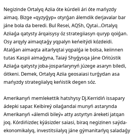
Negizinde Ortalyq Aziia óte kúrdeli ári óte mańyzdy
aimaq. Bizge «qyzyǵyp» otyrǵan álemdik derjavalar bar
jáne bola da beredi. Bul Resei, AQSh, Qytai...Ortalyq
Aziiaǵa qatysty árqaisysy óz strategiiasyn quryp qoiǵan.
Osy arqyly aimaqtaǵy yqpalyn keńeitýdi kózdeidi.
Atalǵan aimaqta aitarlyqtai yqpalǵa ie bolsa, keiinnen
tutas Kaspii aimaǵyna, Taiaý Shyǵysqa jáne Ońtústik
Aziiaǵa qatysty joba-josparlarynyń júzege asaryn biledi,
óitkeni. Demek, Ortalyq Aziia geosaiasi turǵydan asa
mańyzdy strategiialyq keńistik degen sóz.
Amerikanyń memlekettik hatshysy Dj.Kerridiń issapary
ádepki sapar. Keibireý oilaǵandai munyń astarynda
Amerikanyń «álemdi bileý» atty astyrtyn áreketi jatqan
joq. Kórdińizder, kýásizder saiasi, biraq negizinen saýda-
ekonomikalyq, investitsiialyq jáne gýmanitarlyq saladaǵy