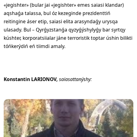
«jegishter» (bular jai «jegishter» emes saiasi klandar)
aqshaǵa talassa, bul óz kezeginde prezidenttiń
reitingine áser etip, saiasi elita arasyndaǵy urysqa
ulasady. Bul – Qyrǵyzstanǵa qyzyǵýshylyǵy bar syrtqy
kúshter, korporatsiialar jáne terroristik toptar úshin bilikti
tóńkerýdiń eń tiimdi amaly.
Konstantin LARIONOV
,
saiasattanýshy: