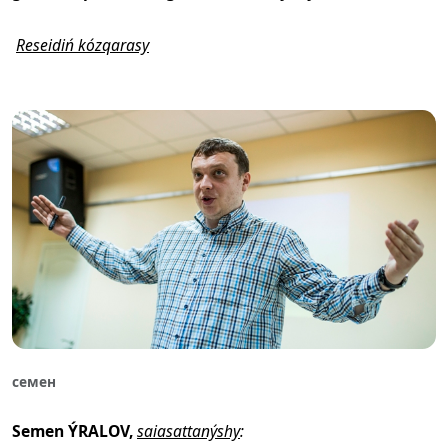
Reseidiń kózqarasy
семен
Semen ÝRALOV,
saiasattanýshy
: