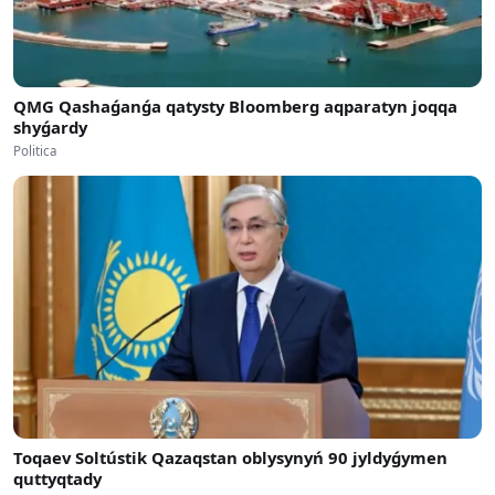
QMG Qashaǵanǵa qatysty Bloomberg aqparatyn joqqa
shyǵardy
Politica
Toqaev Soltústik Qazaqstan oblysynyń 90 jyldyǵymen
quttyqtady