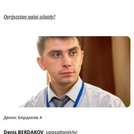
Qyrǵyzstan qalai oilaidy?
Денис Бердаков 4
Denis BERDAKOV
,
saiasattanýshy
: