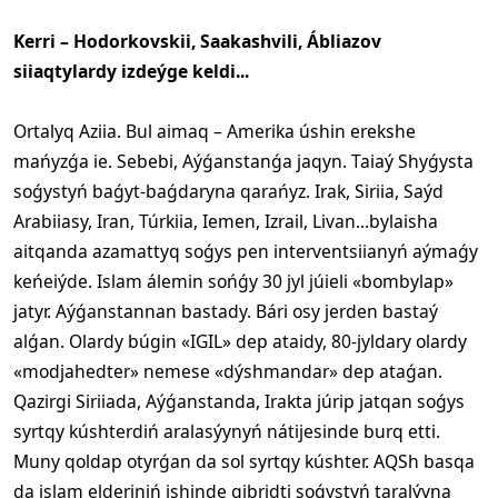
Kerri – Hodorkovskii, Saakashvili, Ábliazov
siiaqtylardy izdeýge keldi...
Ortalyq Aziia. Bul aimaq – Amerika úshin erekshe
mańyzǵa ie. Sebebi, Aýǵanstanǵa jaqyn. Taiaý Shyǵysta
soǵystyń baǵyt-baǵdaryna qarańyz. Irak, Siriia, Saýd
Arabiiasy, Iran, Túrkiia, Iemen, Izrail, Livan...bylaisha
aitqanda azamattyq soǵys pen interventsiianyń aýmaǵy
keńeiýde. Islam álemin sońǵy 30 jyl júieli «bombylap»
jatyr. Aýǵanstannan bastady. Bári osy jerden bastaý
alǵan. Olardy búgin «IGIL» dep ataidy, 80-jyldary olardy
«modjahedter» nemese «dýshmandar» dep ataǵan.
Qazirgi Siriiada, Aýǵanstanda, Irakta júrip jatqan soǵys
syrtqy kúshterdiń aralasýynyń nátijesinde burq etti.
Muny qoldap otyrǵan da sol syrtqy kúshter. AQSh basqa
da islam elderiniń ishinde gibridti soǵystyń taralýyna