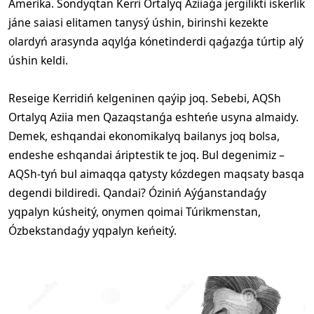
Amerika. Sondyqtan Kerri Ortalyq Aziiaǵa jergilikti iskerlik
jáne saiasi elitamen tanysý úshin, birinshi kezekte
olardyń arasynda aqylǵa kónetinderdi qaǵazǵa túrtip alý
úshin keldi.
Reseige Kerridiń kelgeninen qaýip joq. Sebebi, AQSh
Ortalyq Aziia men Qazaqstanǵa eshteńe usyna almaidy.
Demek, eshqandai ekonomikalyq bailanys joq bolsa,
endeshe eshqandai áriptestik te joq. Bul degenimiz –
AQSh-tyń bul aimaqqa qatysty kózdegen maqsaty basqa
degendi bildiredi. Qandai? Óziniń Aýǵanstandaǵy
yqpalyn kúsheitý, onymen qoimai Túrikmenstan,
Ózbekstandaǵy yqpalyn keńeitý.