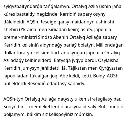
syiǵyzbaityndarǵa tańǵalamyn. Ortalyq Aziia úshin jańa
kúres bastaldy, negizinde. Kerridiń sapary osyny
dáleldeidi. AQSh Reseige qarsy maidannyń úshinshi
shebin (Ýkraina men Siriiadan keiin) ashty. Japoniia
premer-ministri Sindzo Abeniń Ortalyq Aziiaǵa sapary
Kerridiń kelisiniń aldyndaǵy barlaý bolatyn. Milliondaǵan
dollar turatyn kelisimsharttar usynǵan Japoniia Ortalyq
Aziiadaǵy keibir elderdi Batysqa jyǵyp berdi. Osylaisha
Kerridiń jumysyn jeńildetti. Iá, Tájikstan men Qyrǵyzstan
Japoniiadan túk alǵan joq. Abe keldi, ketti. Boldy. AQSh
bul elderdi Reseidiń odaqtasy sanaidy.
AQSh-tyń Ortalyq Aziiaǵa qatysty úlken strategiiasy bar.
Sonyń biri – memleketterdiń arasyna ot salý. Bul – meniń
boljamym, bálkim siz kelispeýińiz múmkin.