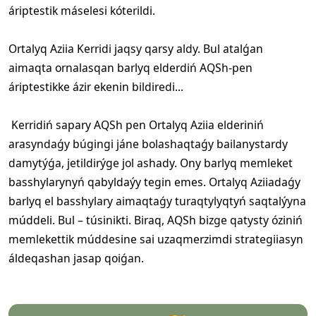
áriptestik máselesi kóterildi.
Ortalyq Aziia Kerridi jaqsy qarsy aldy. Bul atalǵan
aimaqta ornalasqan barlyq elderdiń AQSh-pen
áriptestikke ázir ekenin bildiredi...
Kerridiń sapary AQSh pen Ortalyq Aziia elderiniń
arasyndaǵy búgingi jáne bolashaqtaǵy bailanystardy
damytýǵa, jetildirýge jol ashady. Ony barlyq memleket
basshylarynyń qabyldaýy tegin emes. Ortalyq Aziiadaǵy
barlyq el basshylary aimaqtaǵy turaqtylyqtyń saqtalýyna
múddeli. Bul – túsinikti. Biraq, AQSh bizge qatysty óziniń
memlekettik múddesine sai uzaqmerzimdi strategiiasyn
áldeqashan jasap qoiǵan.