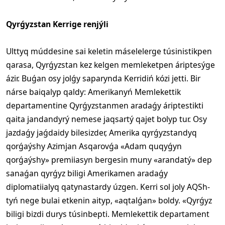
Qyrǵyzstan Kerrige renjýli
Ulttyq múddesine sai keletin máselelerge túsinistikpen
qarasa, Qyrǵyzstan kez kelgen memleketpen áriptesýge
ázir. Buǵan osy jolǵy saparynda Kerridiń kózi jetti. Bir
nárse baiqalyp qaldy: Amerikanyń Memlekettik
departamentine Qyrǵyzstanmen aradaǵy áriptestikti
qaita jandandyrý nemese jaqsartý qajet bolyp tur. Osy
jazdaǵy jaǵdaidy bilesizder, Amerika qyrǵyzstandyq
qorǵaýshy Azimjan Asqarovǵa «Adam quqyǵyn
qorǵaýshy» premiiasyn bergesin muny «arandatý» dep
sanaǵan qyrǵyz biligi Amerikamen aradaǵy
diplomatiialyq qatynastardy úzgen. Kerri sol joly AQSh-
tyń nege bulai etkenin aityp, «aqtalǵan» boldy. «Qyrǵyz
biligi bizdi durys túsinbepti. Memlekettik departament