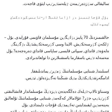
ساليقالى سٶزدەرٸمەن ٷيلەستٸرٸپ ايتۋى قاجەت.
بۇل قۇجاتىمىز ەر ازاماتتىڭ ار-نامىس كودەكسٸ
ٸسپەتتٸ.
حالقىمىزدىڭ 70 پايىز بٶلٸگٸن مۇسىلمان قاۋىمى قۇرايدى. بۇل –
ٷلكەن كٶرسەتكٸش. الايدا وسى كٶرسەتكٸشتٸڭ بٷگٸنگٸ
ەلەۋەتٸ قانداي, سيپاتى قايسى, ساپاسى قانداي دەرەجەدە? بۇل
مەسەلە دٸني باسقارما باسشىلارىن دا تولعاندىرادى.
اسىلىندا, شىنايى مۇسىلماننىڭ ٶمٸرٸ يماندىلىققا,
ادامگەرشٸلٸكتٸڭ بيٸك شىڭىنا نەگٸزدەلۋٸ تيٸس.
وسىناۋ تالاپ-تٸلەك دەڭگەيدەن بٸزدٸڭ مۇسىلماندار قانشالىقتى
كٶرٸنٸپ جٷر? عۇلامالار كەڭەسٸ شىنايى مۇسىلماننىڭ تۇلعالىق
بەينەسٸن ايقىندايتىن تەلٸمدٸك قۇجات دايىندادى. بۇل
قۇجاتىمىزدا مۇسىلماننىڭ دۇرىس سەنٸمدە بولۋى, بٸلٸم الۋى,