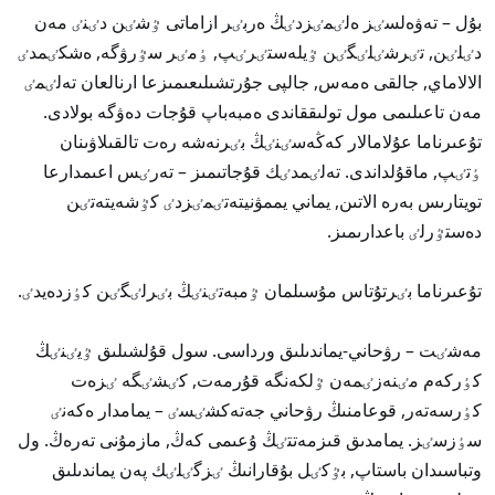
بۇل – تەۋەلسٸز ەلٸمٸزدٸڭ ەربٸر ازاماتى ٷشٸن دٸنٸ مەن
دٸلٸن, تٸرشٸلٸگٸن ٷيلەستٸرٸپ, ٶمٸر سٷرۋگە, ەشكٸمدٸ
الالاماي, جالقى ەمەس, جالپى جۇرتشىلىعىمىزعا ارنالعان تەلٸمٸ
مەن تاعىلىمى مول تولىققاندى ەمبەباپ قۇجات دەۋگە بولادى.
تۇعىرناما عۇلامالار كەڭەسٸنٸڭ بٸرنەشە رەت تالقىلاۋىنان
ٶتٸپ, ماقۇلداندى. تەلٸمدٸك قۇجاتىمىز – تەرٸس اعىمدارعا
تويتارىس بەرە الاتىن, يماني يممۋنيتەتٸمٸزدٸ كٷشەيتەتٸن
دەستٷرلٸ باعدارىمىز.
تۇعىرناما بٸرتۇتاس مۇسىلمان ٷمبەتٸنٸڭ بٸرلٸگٸن كٶزدەيدٸ.
مەشٸت – رۋحاني-يماندىلىق ورداسى. سول قۇلشىلىق ٷيٸنٸڭ
كٶركەم مٸنەزٸمەن ٷلكەنگە قۇرمەت, كٸشٸگە ٸزەت
كٶرسەتەر, قوعامنىڭ رۋحاني جەتەكشٸسٸ – يمامدار ەكەنٸ
سٶزسٸز. يمامدىق قىزمەتتٸڭ ۇعىمى كەڭ, مازمۇنى تەرەڭ. ول
وتباسىدان باستاپ, بٷكٸل بۇقارانىڭ ٸزگٸلٸك پەن يماندىلىق