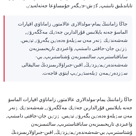
تاباندىلىق تانىتىپ, كٷش-جٸگەر جۇمساۋعا جەتەلەيدٸ.
جاڭا زاماننىڭ يمام-مولدالارى عالامتور, زاماناۋي اقپارات
الماسۋ جەنە بايلانىس قۇرالدارىن جەتٸك مەڭگەرۋٸ,
شەشەندٸك ٶنەر مەن سٶيلەۋ ەدەبٸن يگەرۋٸ تيٸس.
ٶزٸن جان-جاقتى دامىتىپ, ۋاعىزدى تاريحىمىزبەن
ساباقتاستىرىپ, سالتىمىزبەن ۇشتاستىرىپ, بي-
شەشەندەرٸمٸزدٸڭ, اقىن-جىراۋلارىمىزدىڭ ساليقالى
سٶزدەرٸمەن ٷيلەستٸرٸپ ايتۋى قاجەت.
جاڭا زاماننىڭ يمام-مولدالارى عالامتور, زاماناۋي اقپارات الماسۋ
جەنە بايلانىس قۇرالدارىن جەتٸك مەڭگەرۋٸ, شەشەندٸك ٶنەر
مەن سٶيلەۋ ەدەبٸن يگەرۋٸ تيٸس. ٶزٸن جان-جاقتى دامىتىپ,
ۋاعىزدى تاريحىمىزبەن ساباقتاستىرىپ, سالتىمىزبەن
ۇشتاستىرىپ, بي-شەشەندەرٸمٸزدٸڭ, اقىن-جىراۋلارىمىزدىڭ