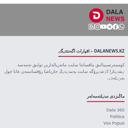
DALANEWS.KZ – اقپارات اگەنتتٸگٸ
كوممەرتسييالىق ماقساتتا سايت ماتەريالدارىن تولىق نەمەسە
ٸشٸنارا كٶشٸرۋگە سايت يەسٸنٸڭ جازباشا رۇقساتىمەن عانا جول
بەرٸلەدٸ.
ماڭىزدى سٸلتەمەلەر
Dala 360
Politica
Vox Populi