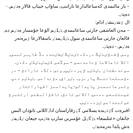
– بار مالىمدى كەمباعالدارعا تاراتىپ, ساۋاپ جيناپ قالار ەدٸم, -
دەپتٸ.
ال ٷشٸنشٸ ادام:
– مەن العاشقى جارتى ساعاتىمدى بٸلٸم الۋعا جۇمسار ەدٸم دە,
قالعان جارتى ساعاتىمدى سول بٸلٸمدٸ باسقالارعا ٷيرەتەر
ەدٸم, - دەپتٸ.
وسى ٷشەۋٸنٸڭ ەرەكەتٸنٸڭ ٸشٸندە ەڭ قايىرلىسى,
اللا تاعالاعا ۇنامدىسى – سوڭعى كٸسٸنٸكٸ ەكەن.
سوندىقتان بٸلٸم ٷيرەنٸپ, ونى ەلگە تاراتۋ – ەر
مۇسىلماننىڭ پارىزى. بٸراق, مۇنداعى بٸلٸم دەپ
وتىرعانىمىز پايدالى-پايداسىز اقپاراتتار
جيىنتىعى ەمەس, اللانى تانۋ, تاقۋالىقتى ارتتىرۋ
جولىنداعى ٸزدەنٸس.
اقىرەت كٷنٸندە يسلامي كٶزقاراستان ادا, اللانى تانۋدان الىس
جاتقان «عىلىمعا» بٷكٸل عۇمىرىن سارپ ەتٸپ جيعان ٸلٸمٸ
ەش پايدا بەرمەيدٸ.