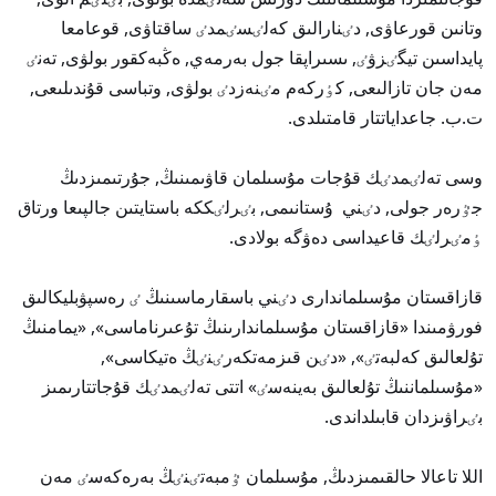
وتانىن قورعاۋى, دٸنارالىق كەلٸسٸمدٸ ساقتاۋى, قوعامعا
پايداسىن تيگٸزۋٸ, ىسىراپقا جول بەرمەي, ەڭبەكقور بولۋى, تەنٸ
مەن جان تازالىعى, كٶركەم مٸنەزدٸ بولۋى, وتباسى قۇندىلىعى,
ت.ب. جاعداياتتار قامتىلدى.
وسى تەلٸمدٸك قۇجات مۇسىلمان قاۋىمىنىڭ, جۇرتىمىزدىڭ
جٷرەر جولى, دٸني ۇستانىمى, بٸرلٸككە باستايتىن جالپىعا ورتاق
ٶمٸرلٸك قاعيداسى دەۋگە بولادى.
قازاقستان مۇسىلماندارى دٸني باسقارماسىنىڭ ٸ رەسپۋبليكالىق
فورۋمىندا «قازاقستان مۇسىلماندارىنىڭ تۇعىرناماسى», «يمامنىڭ
تۇلعالىق كەلبەتٸ», «دٸن قىزمەتكەرٸنٸڭ ەتيكاسى»,
«مۇسىلماننىڭ تۇلعالىق بەينەسٸ» اتتى تەلٸمدٸك قۇجاتتارىمىز
بٸراۋىزدان قابىلداندى.
اللا تاعالا حالقىمىزدىڭ, مۇسىلمان ٷمبەتٸنٸڭ بەرەكەسٸ مەن