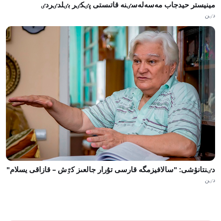
مينيستر حيدجاب مەسەلەسٸنە قاتىستى پٸكٸر بٸلدٸردٸ
دٸن
دٸنتانۋشى: "سالافيزمگە قارسى تۇرار جالعىز كٷش – قازاقى يسلام"
دٸن