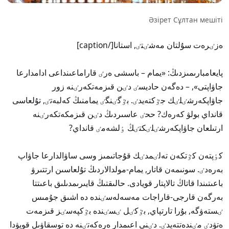
Әзірет Сұлтан мешіті
ەزٸرەت سۇلتان مەشٸتٸ, استانا[/caption]
پايعامبارىمىزدىڭ: «يمام – باسشى ەرٸ قاراماعىنداعى ادامدارعا
جاۋاپتى», – دەگەن حاديسٸ دٸن قىزمەتكەرٸنە زور
جاۋاپكەرشٸلٸك جٷكتەيدٸ. بٷگٸنگٸ يمامنىڭ كەلبەتٸ, تۇلعاسى
قانداي بولۋ كەرەك? ححٸ عاسىردىڭ دٸن قىزمكەتكەرٸنە
ارتىلعان جاۋاپكەرشٸلٸكتٸڭ ٶلشەمٸ قانداي?
كٶپتەن كٷتكەن تەلٸمدٸك قۇجاتىمىز وسى ساۋالدارعا جاۋاپ
بەرەدٸ. سونىمەن قاتار, يمام-مولدالاردىڭ تۇلعاسىن ارتتىرۋ
باعىتىندا قاتاڭ تالاپتار قويادى. حالىقتىڭ قايىرىمدىلىق باعىتتا
بەرگەن قارجى-قاراجات مەسەلەسٸندە دە اشىق جۇمىس
ٸستەۋگە, بۇرا تارتپاي, بٷكٸل ٸسٸندە بٷكپەسٸز قىزمەت
ەتۋدٸ مٸندەتتەيدٸ. دٸني اعىمدار ەرەكەتٸنە دە توسقاۋىل قويۋدا