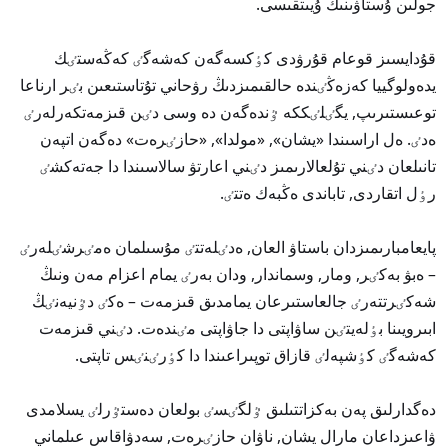
جولىن ۇستاۋىنىڭ ۇيىتقىسى.
قۇدايسىز قوعام قۇرۋدى كٶكسەگەن كەشەگٸ كەڭەستٸك
يدەولوگييا كەزەڭٸندە حالقىمىزدىڭ رۋحاني تۇتاستىعىن بٸر ارناعا
توعىستىرىپ, يگٸلٸككە ٷندەگەن دە وسى دٸن قىزمەتكەرلەرٸ
ەدٸ. ەل اراسىندا «يشان», «مولدا», «حازٸرەت» دەگەن اتپەن
تانىلعان دٸني تۇلعالارىمىز دٸني اعارتۋ سالاسىندا دا جەتەكشٸ
رٶل اتقاردى, تاباندى ەڭبەك ەتتٸ.
پايعامبارىمىزدان باستاۋ العان, ەدٸلەتتٸ مۇسىلمان ەمٸرشٸلەرٸ
– ەبۋ بەكٸر, ومار, وسماندار, ودان بەرٸ يمام اعزام مەن ونىڭ
شەكٸرتتەرٸ جالعاستىرعان يمامدىق قىزمەت – ەكٸ دٷنيەنٸڭ
ابىرويىنا بٶلەيتٸن ساۋاپتى دا جاۋاپتى مٸندەت. دٸني قىزمەت
كەشەگٸ كٶشپەلٸ قازاق توپىراعىندا دا كٶرٸنٸس تاپتى.
دەگدارلىق پەن بەكزاتتىلىق ٷلگٸسٸ بولعان دەستٷرلٸ يسلامدى
ۋاعىزداعان مارال يشان, ناۋان حازٸرەت, سەدۋاقاس عىلماني