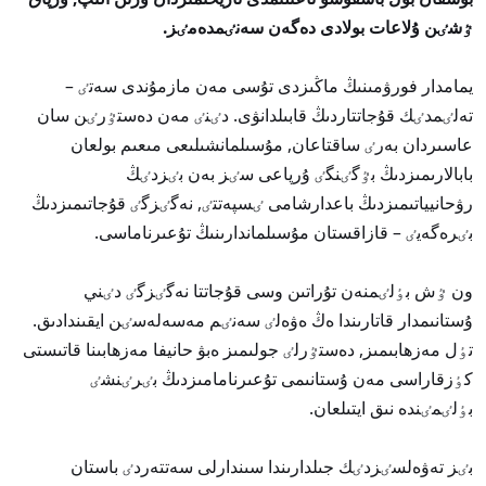
ٷشٸن ۇلاعات بولادى دەگەن سەنٸمدەمٸز.
يمامدار فورۋمىنىڭ ماڭىزدى تۇسى مەن مازمۇندى سەتٸ –
تەلٸمدٸك قۇجاتتاردىڭ قابىلدانۋى. دٸنٸ مەن دەستٷرٸن سان
عاسىردان بەرٸ ساقتاعان, مۇسىلمانشىلىعى مىعىم بولعان
بابالارىمىزدىڭ بٷگٸنگٸ ۇرپاعى سٸز بەن بٸزدٸڭ
رۋحانيياتىمىزدىڭ باعدارشامى ٸسپەتتٸ, نەگٸزگٸ قۇجاتىمىزدىڭ
بٸرەگەيٸ – قازاقستان مۇسىلماندارىنىڭ تۇعىرناماسى.
ون ٷش بٶلٸمنەن تۇراتىن وسى قۇجاتتا نەگٸزگٸ دٸني
ۇستانىمدار قاتارىندا ەڭ ەۋەلٸ سەنٸم مەسەلەسٸن ايقىندادىق.
تٶل مەزھابىمىز, دەستٷرلٸ جولىمىز ەبۋ حانيفا مەزھابىنا قاتىستى
كٶزقاراسى مەن ۇستانىمى تۇعىرنامامىزدىڭ بٸرٸنشٸ
بٶلٸمٸندە نىق ايتىلعان.
بٸز تەۋەلسٸزدٸك جىلدارىندا سىندارلى سەتتەردٸ باستان