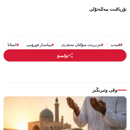
نۇرباقىت مەللەتۇلى
قمدب
ەزٸرەت سۇلتان مەشٸتٸ
يمامدار فورۋمى
استانا
بۆلىسۋ
وقى وتىرىڭىز