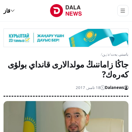
قاز
باستى بەت
/
دٸن
/
جاڭا زاماننىڭ مولدالارى قانداي بولۋى
كەرەك?
Dalanews
18 تامىز, 2017