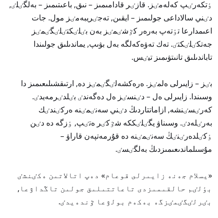
ٶتكەرٸپ كەلەمٸز. قازٸر قادامىمىز – نىق, باعىتىمىز – بەلگٸلٸ,
دٸني سالاداعى جولىمىز – ايقىن, تەجٸريبەمٸز مول. جات
اعىمدارعا تٶتەپ بەرەر كٷشٸمٸز بەن بٸلٸكتٸلٸگٸمٸز
جەتكٸلٸكتٸ. تەك تەۋەكەلگە بەل بۋىپ, يماندىلىق جولىندا
تاباندىلىق تانىتۋىمىز تيٸس.
بٸز – زايىرلى ەلمٸز. ەرەكشەلٸگٸمٸز دە, ارتىقشىلىعىمىز دا
وسىندا. زايىرلى ەل – دٸنسٸز ەل دەگەندٸ بٸلدٸرمەيدٸ.
كەرٸسٸنشە, ازاماتتاردىڭ دٸني سەنٸمٸنە ەركٸندٸك
بەرٸلەدٸ. وسىناۋ يگٸلٸككە شٷكٸر ەتٸپ, ٶزگە دە دٸن
ٶكٸلدەرٸنٸڭ سەنٸمٸنە دە قۇرمەتپەن قاراۋ –
مۇسىلماندىعىمىزدىڭ بەلگٸسٸ.
«يسلام جەنە زايىرلى قوعام» دەپ اتالاتىن ەكٸنشٸ
بٶلٸم حالقىمىزدى تاعاتتىلىق جولىن تاڭداۋعا,
بٸرلٸگٸمٸزگە بەكەم بولۋعا ٷندەيدٸ.