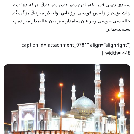
سىندى دٸني قايراتكەرلەرٸمٸز دٸنٸمٸزدٸڭ ٶركەندەۋٸنە
ٶلشەۋسٸز ٷلەس قوستى. رۋحاني تۇلعالارىمىزدىڭ بٷگٸنگٸ
جالعاسى – وسى وتىرعان يمامدارىمىز بەن عالىمدارىمىز دەپ
ەسەپتەيمٸن.
[caption id="attachment_9781" align="alignright"
width="448"]