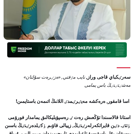
سەرٸكباي قاجى وراز,
نايب مٷفتي, «ەزٸرەت سۇلتان»
مەشٸتٸنٸڭ باس يمامى
اسا قامقور, ەرەكشە مەيٸرٸمدٸ اللانىڭ اتىمەن باستايمىن!
استانا قالاسىندا تۇڭعىش رەت ٸ رەسپۋبليكالىق يمامدار فورۋمى
ٶتتٸ. دٸن قايراتكەرلەرٸنٸڭ, زييالى قاۋىم ٶكٸلدەرٸنٸڭ باسىن
بوسقان بۇل باسقوسۋ تاعىلىمدى تاريحىمىزدان ورىن الىپ, ۇرپاق