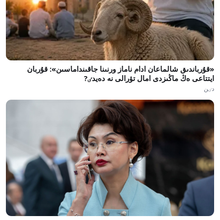
«قۇرباندىق شالماعان ادام ناماز ورنىنا جاقىنداماسىن»: قۇربان
ايتتاعى ەڭ ماڭىزدى امال تۋرالى نە دەيدٸ?
دٸن