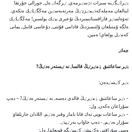
بٸرلٸگٸنە سىزات تٷسٸرمەي, ٸرگەلٸ ەل, جورالى جۇرتقا
اينالعان مەملەكەتٸمٸزدٸڭ مەرتەبەسٸن مەڭگٸلٸك ەتكەي.
تەۋەلسٸز قازاقستانىمىزدىڭ تۇعىرى بيٸك بولسىن! مەڭگٸلٸك
ەلگە ۇمتىلعان ۇلتىمىزدىڭ قادامى قۇتتى, دۇعاسى قابىل, يمانى
كەمٸل بولعاي! ەمين.
جەلٸ
بٸر ساعاتتىق ٶمٸرٸڭ قالسا, نە ٸستەر ەدٸڭ?
بٸر كٸسٸدەن:
– بٸر ساعاتتىق ٶمٸرٸڭ قالدى دەسە, نە ٸستەر ەدٸڭ? – دەپ
سۇراعان ەكەن, ول:
– بٸر ساعات بويى تەك قانا ناماز وقىر ەدٸم. اللادان جارىلقاۋ
سۇرار ەدٸم, - دەپ جاۋاپ بەرٸپتٸ.
وسى سۇراقتى ەكٸنشٸ كٸسٸگە قويعاندا, ول: