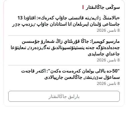
سوڭعى جاڭالىقتار
«بالامنىڭ ٶلٸمٸنە قاتىستى جاۋاپ كەرەك»: اقتاۋدا 13
جاستاعى ۇلىنان ايىرىلعان انا استانادان جاۋاپ ٸزدەپ جٷر
8 تامىز, 2026
مارسيو كويمبرا: جاڭا قۇرىلتاي زاڭ شىعارۋ جۇمىسىن
جەدەلدەتۋگە جەنە ينستيتۋتسيونالدىق نەگٸزدەردٸ نىعايتۋعا
جاعداي جاسايدى
8 تامىز, 2026
"50-دە بالالى بولعان كەرەمەت ەكەن": اكتەر قاجەت
سماعۇل سٷيٸنشٸ جاڭالىعىن جارييالادى
8 تامىز, 2026
بارلىق جاڭالىقتار