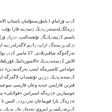
كٶپ ۇزاماي ا.بايتۇرسىنۇلىنان باستاپ ال
باسىم كٶپشٸلٸگٸ تۇتقىندالىپ, تٷرلٸ 
تٷكپٸرٸندەگٸ ازاپ-ٶلٸم لاگەرلەرٸنە ايدا
تەرگەۋگە شاقىرىلادى. 
الاش كٶسەمٸنٸڭ «الاشوردانىڭ قۇرىلعان ۋا
جولداس كاشيرينگە ايتىپ بەرگەنمٸن» دەگ
كٶسەمٸنٸڭ ٶزٸن تۇتقىنداپ لاگەرگە ايدا
جوسپارىن جٷزەگە اسىراتىن «قولايلى» مە
جٷرەگٸ بارا قويماعان تەرٸزدٸ. الىس تا ب
كٸرشٸكسٸز ابىروي-بەدەلٸ ەلٸ بيٸك, ىقپا