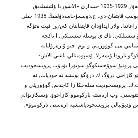
ەسەپكە الماسا دا بولادى. ٶيتكەنٸ, ول ەكەۋٸ 1929-1935 جىلدارى «الاشوردا ۇلتشىلدىق
ۇيىمىنىڭ ٸسٸ» بويىنشا سوتتالىپ, ايداۋدا بولىپ قايتقان-دى. ج.دوسمۇحامەدۇلىنىڭ 1938 جىلى
عاندا, ولار ايداۋدان قايتقاننان كەيٸن قيت ەتۋگە
دو سسىلكي, تاك ي پوسلە سسىلكي, ا تاكجە
مي مى گوۆوريلي و توم, چتو ۆ رەزۋلتاتە
وگو نارودا ۆىمەرلا, ۆسپومينالي ناشي الاش-
وينى پروتيۆ سوۆەستكوگو سويۋزا بۋدۋت پرويسحوديت
 كازاحي درۋگ ك درۋگۋ بولشە نە حوديات, نە
, ت.ك. پرويسحوديت سلەجكا زا كاجدىم, گوۆوريلي و
نوستي, وب ارەستە ناركوموۆ-كازاحوۆ, ۆىسكازىۆالي
س ۋديۆليالي پرويسحودياششيە ارەستى ناركوموۆ».