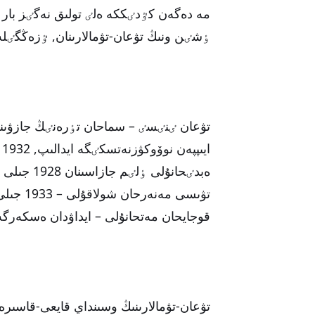
مە دەگەن كٷدٸككە ەلٸ تولىق نەگٸز بار 
ٶشٸن ونىڭ تۋعان-تۋمالارىنان, ٷزەڭگٸلە
تۋعان ٸنٸسٸ – سماحان تٶرەنٸڭ جازۋىنش
تۋىسى م
قوجايحان مەتحانۇلى – ايداۋدان ەسكەرگ
تۋعان-تۋمالارىنىڭ وسىنداي قايعى-قاسىرە