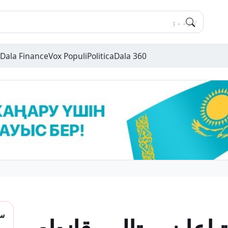
Dala Finance
Vox Populi
Politica
Dala 360
سو