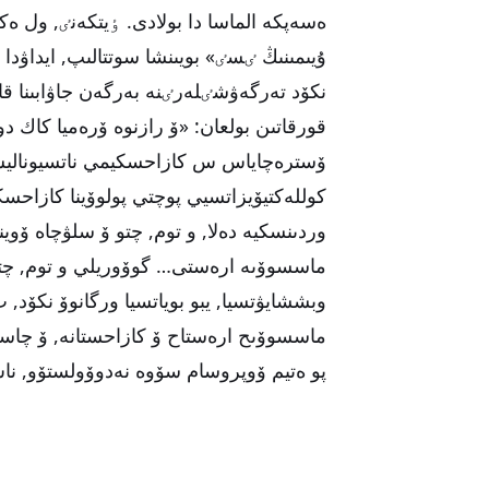
نكۆد تەرگەۋشٸلەرٸنە بەرگەن جاۋابىنا قارا
قورقاتىن بولعان: «ۆ رازنوە ۆرەميا كاك 
ۆسترەچاياس س كازاحسكيمي ناتسيوناليستا
كوللەكتيۆيزاتسيي پوچتي پولوۆينا كازاحسك
وردىنسكيە دەلا, و توم, چتو ۆ سلۋچاە ۆ
ماسسوۆىە ارەستى… گوۆوريلي و توم, چتو
وبششايۋتسيا, يبو بوياتسيا ورگانوۆ نكۆد
ماسسوۆىح ارەستاح ۆ كازاحستانە, ۆ چاست
پو ەتيم ۆوپروسام سۆوە نەدوۆولستۆو, نا