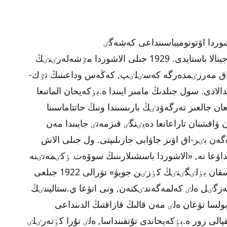
اشوردا اۆتونوميياسىنداعى كەشەگٸ
ٷزەڭگٸلەستەرٸنٸڭ ٷستٸنە قارا بۇلت جينالا باستايدى. 1929 جىلى الاشوردا مٷشەلەرٸنٸڭ
ۇزاق مەرزٸمدەرگە كەسٸلٸپ, كەڭەس وداعىنىڭ تٷك-
لادى. سول جىلدىڭ مامىر ايىندا ە.بٶكەيحان الماتىعا
27 مامىر كٷنٸ بولعان جالعىز تەرگەۋدٸڭ بارىسىندا ونىڭ حاتتاماسىنا
قىتىنان تاراعانعا دەيٸنگٸ قىزمەتٸ جايىندا مەن
ەن بٸر-اق اۋىز جاۋابى جازىلىپتى. ول جىلى الاش
ۋعا نە, «الاشوردا باسشىلارىنىڭ سوۆەت ٶكٸمەتٸنە
قىرىن قارايتىن جەنە وعان قارسى سوعىسقان بٶلٸگٸنٸڭ كٶزٸن جويۋ» تۋرالى 1922 جىلعى
زگٸل ەلٸ كەلمەگەندٸكتەن, ونى اتۋعا ي.ستاليننٸڭ
ولسا تۋعان ەلٸ مەن قالىڭ قازاقتىڭ الدىنداعى
لى زور ە.بٶكەيحاندى تۇتقىنداسا, ەلٸ تۇرا كٶتەرٸلٸ