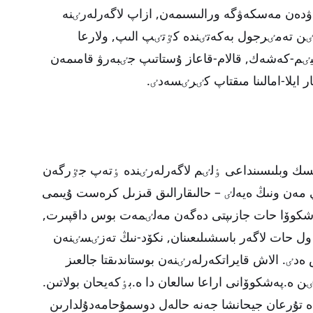
رگەۋدەن مەسكەۋگە ورالىسىمەن, ازاپ لاگەرلەرٸنە
ن تەمٸرجول بەكەتٸندە كٷتٸپ الىپ, ولارعا
ٸم-كەشەك, قالام-قاعاز ۇستاتىپ جٸبەرۋ قامىمەن
 ايلا-امالىنا مىقتاپ كٸرٸسەدٸ.
ەلسك وبلىسىنداعى ٶلٸم لاگەرلەرٸندە ٶتەپ جٷرگەن
193 جىلى م.گوركيي مەن ونىڭ ەيەلٸ – حالىقارالىق قىزىل كرەست ۇيىمى
شكوۆا حات جازىپتى دەگەن مەلٸمەت بوس داقپىرت,
دا ول حات لاگەر باسشىلىعىنان, نكۆد-نىڭ تەزٸسٸنەن
دٸ. الاش قايراتكەرلەرٸنەن بوستاندىقتا جالعىز
ە.پەشكوۆانى اراعا سالعان دا ە.بٶكەيحان بولاتىن.
ارى مەسكەۋدە تۇرعان جيحانشا جەنە حالەل دوسمۇحامەدۇلدارىن