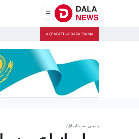
АҚПАРАТТЫҚ ХАБАРЛАМА
باستى بەت
/
ايماق
/