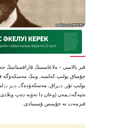
قىر بالاسى – ەلاعاسىنىڭ قازاقستاننىڭ جە
جۇمباق بولىپ كەلسە, ونىڭ مەسكەۋگە قاش
بولىپ تۇر. بٸراق, مەسكەۋدەگٸ بٸر بٶلم
ەتپەگەنٸمەن (وعان دا تەۋبە دەپ ويلادى 
قىزمەت نە جۇمىس ۇسىنبادى.