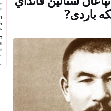
تپاعان ستالين قانداي
بٸ
بٷگ
ە باردى?
1
ەك
بٷگ
ال
بٷگ