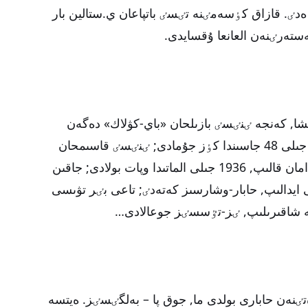
ەدٸ. قازاق كٶسەمٸنە تٸسٸ باتپاعان ي.ستالين بار
ستەرٸنەن العانعا ۇقسايدى.
ا, كەنجە ٸنٸسٸ بازىلحان «باي-كۋلاك» دەگەن
ايىپپەن نوۆوكۋزنەتسكٸگە ايدالىپ, 1932 جىلى 48 جاسىندا كٶز جۇمادى; ٸنٸسٸ قاسىمحان
ەبدٸحانۇلى ٶلٸم جازاسىنان 1928 جىلى امان قالىپ, 1936 جىلى الماتىدا وپات بولادى; جاقىن
ەنەرحان شولاقۇلى – 1933 جىلى ايدالىپ, حابار-وشارسىز كەتەدٸ; تاعى بٸر تۋىسى
ە شاقىرىلىپ, ٸز-تٷسسٸز جوعالادى…
تٸنەن حابارى بولدى ما, جوق پا – بەلگٸسٸز. ەيتسە