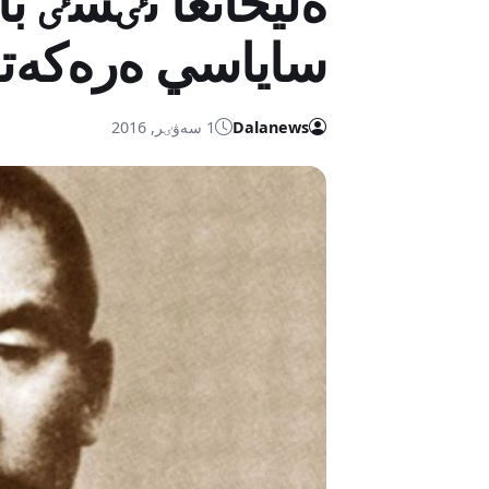
ەليحانعا تٸسٸ با
ساياسي ەرەكەتك
Dalanews
1 سەۋٸر, 2016