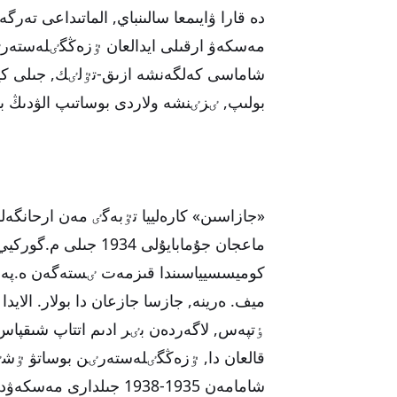
دە قارا ۋايىمعا سالىنباي, الماتىداعى تە
مەسكەۋ ارقىلى ايدالعان ٷزەڭگٸلەستەرٸ
شاماسى كەلگەنشە ازىق-تٷلٸك, جىلى كي
بولىپ, ٸزٸنشە ولاردى بوساتىپ الۋدىڭ بار
«جازاسىن» كارەلييا تٷبەگٸ مەن ارحانگ
ماعجان جۇمابايۇلى 4
كوميسسيياسىندا قىزمەت ٸستەگەن ە.پە
ميف. ەرينە, جازسا جازعان دا بولار. الاي
ٶتپەس, لاگەردەن بٸر ادىم اتتاپ شىقپاس ە
قالعان دا, ٷزەڭگٸلەستەرٸن بوساتۋ ٷشٸن 
شامامەن 1935-1938 جىلد