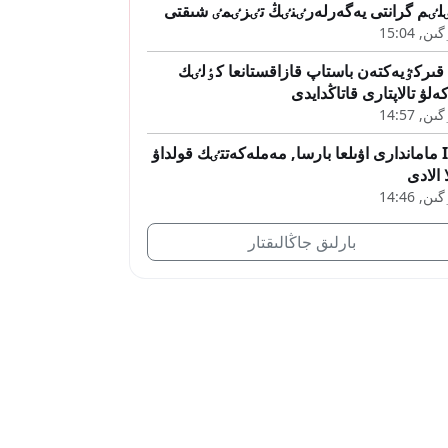
لٸم گرانتى يەگەرلەرٸنٸڭ تٸزٸمٸ شىقتى
ىن, 15:04
 قىركٷيەكتەن باستاپ قازاقستانعا كٶلٸك
ەلۋ تالاپتارى قاتاڭدايدى
ىن, 14:57
IT ماماندارى اۋىلعا بارسا, مەملەكەتتٸك قولداۋ
ا الادى
ىن, 14:46
بارلىق جاڭالىقتار