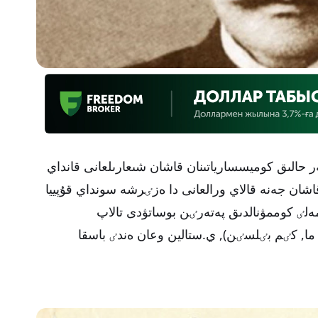
ر حالىق كوميسسارياتىنان قاشان شىعارىلعانى قانداي
ان جەنە قالاي ورالعانى دا ەزٸرشە سونداي قۇپييا
ەلٸ كوممۋنالدىق پەتەرٸن بوساتۋدى تالاپ
ما, كٸم بٸلسٸن), ي.ستالين وعان ەندٸ باسقا