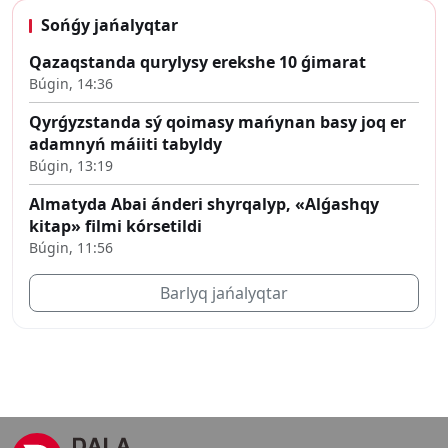
Sońǵy jańalyqtar
Qazaqstanda qurylysy erekshe 10 ǵimarat
Búgin, 14:36
Qyrǵyzstanda sý qoimasy mańynan basy joq er
adamnyń máiiti tabyldy
Búgin, 13:19
Almatyda Abai ánderi shyrqalyp, «Alǵashqy
kitap» filmi kórsetildi
Búgin, 11:56
Barlyq jańalyqtar