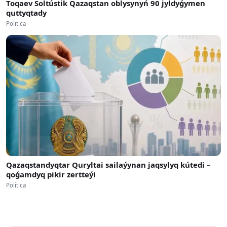
Toqaev Soltústik Qazaqstan oblysynyń 90 jyldyǵymen
quttyqtady
Politica
Qazaqstandyqtar Quryltai sailaýynan jaqsylyq kútedi –
qoǵamdyq pikir zertteýi
Politica