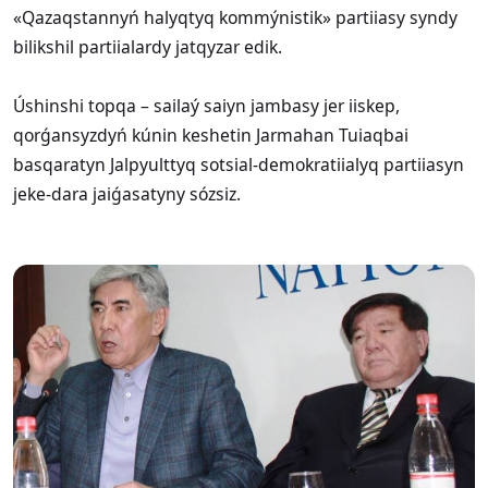
«Qazaqstannyń halyqtyq kommýnistik» partiiasy syndy
bilikshil partiialardy jatqyzar edik.
Úshinshi topqa – sailaý saiyn jambasy jer iiskep,
qorǵansyzdyń kúnin keshetin Jarmahan Tuiaqbai
basqaratyn Jalpyulttyq sotsial-demokratiialyq partiiasyn
jeke-dara jaiǵasatyny sózsiz.