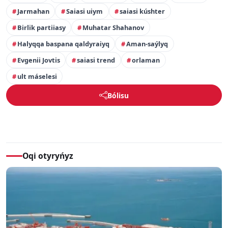
Jarmahan
Saiasi uiym
saiasi kúshter
Birlik partiiasy
Muhatar Shahanov
Halyqqa baspana qaldyraiyq
Aman-saýlyq
Evgenii Jovtis
saiasi trend
orlaman
ult máselesi
Bólisu
Oqi otyryńyz