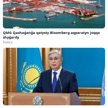
QMG Qashaǵanǵa qatysty Bloomberg aqparatyn joqqa
shyǵardy
Politica