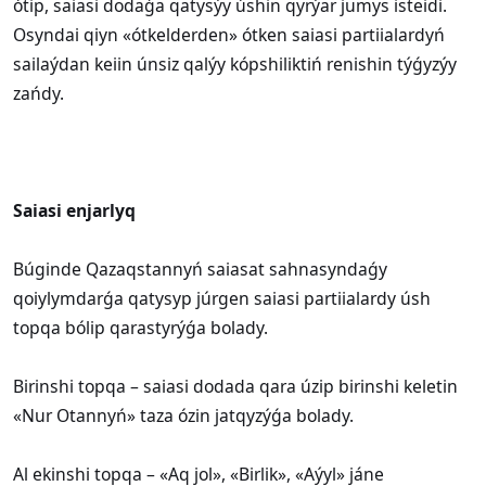
ótip, saiasi dodaǵa qatysýy úshin qyrýar jumys isteidi.
Osyndai qiyn «ótkelderden» ótken saiasi partiialardyń
sailaýdan keiin únsiz qalýy kópshiliktiń renishin týǵyzýy
zańdy.
Saiasi enjarlyq
Búginde Qazaqstannyń saiasat sahnasyndaǵy
qoiylymdarǵa qatysyp júrgen saiasi partiialardy úsh
topqa bólip qarastyrýǵa bolady.
Birinshi topqa – saiasi dodada qara úzip birinshi keletin
«Nur Otannyń» taza ózin jatqyzýǵa bolady.
Al ekinshi topqa – «Aq jol», «Birlik», «Aýyl» jáne