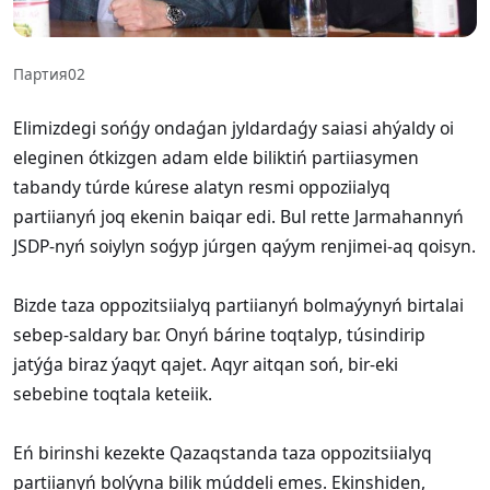
Партия02
Elimizdegi sońǵy ondaǵan jyldardaǵy saiasi ahýaldy oi
eleginen ótkizgen adam elde biliktiń partiiasymen
tabandy túrde kúrese alatyn resmi oppoziialyq
partiianyń joq ekenin baiqar edi. Bul rette Jarmahannyń
JSDP-nyń soiylyn soǵyp júrgen qaýym renjimei-aq qoisyn.
Bizde taza oppozitsiialyq partiianyń bolmaýynyń birtalai
sebep-saldary bar. Onyń bárine toqtalyp, túsindirip
jatýǵa biraz ýaqyt qajet. Aqyr aitqan soń, bir-eki
sebebine toqtala keteiik.
Eń birinshi kezekte Qazaqstanda taza oppozitsiialyq
partiianyń bolýyna bilik múddeli emes. Ekinshiden,