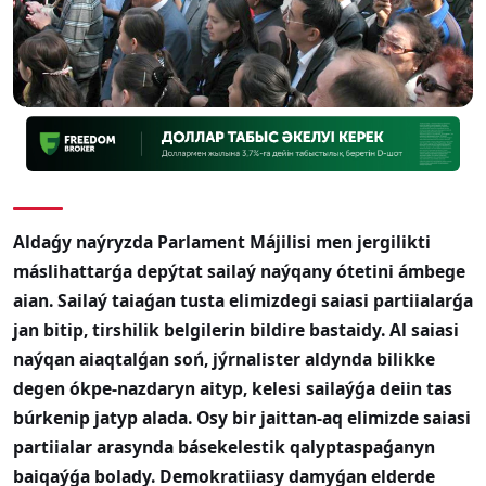
Aldaǵy naýryzda Parlament Májilisi men jergilikti
máslihattarǵa depýtat sailaý naýqany ótetini ámbege
aian.
Sailaý taiaǵan tusta elimizdegi saiasi partiialarǵa
jan bitip, tirshilik belgilerin bildir
e bastaidy. Al saiasi
naýqan aiaqtalǵan soń, jýrnalister aldynda bilikke
degen ókpe-nazdaryn aityp, kelesi sailaýǵa deiin tas
búrkenip jatyp alada. Osy bir jaittan-aq elimizde saiasi
partiialar arasynda básekelestik qalyptaspaǵanyn
baiqaýǵa bolady. Demokratiiasy damyǵan elderde