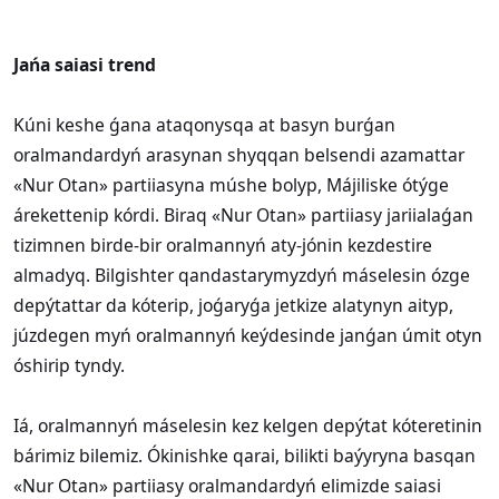
Jańa saiasi trend
Kúni keshe ǵana ataqonysqa at basyn burǵan
oralmandardyń arasynan shyqqan belsendi azamattar
«Nur Otan» partiiasyna múshe bolyp, Májiliske ótýge
árekettenip kórdi. Biraq «Nur Otan» partiiasy jariialaǵan
tizimnen birde-bir oralmannyń aty-jónin kezdestire
almadyq. Bilgishter qandastarymyzdyń máselesin ózge
depýtattar da kóterip, joǵaryǵa jetkize alatynyn aityp,
júzdegen myń oralmannyń keýdesinde janǵan úmit otyn
óshirip tyndy.
Iá, oralmannyń máselesin kez kelgen depýtat kóteretinin
bárimiz bilemiz. Ókinishke qarai, bilikti baýyryna basqan
«Nur Otan» partiiasy oralmandardyń elimizde saiasi