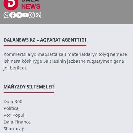
DALANEWS.KZ – AQPARAT AGENTTIGI
Kommertsiialyq maqsatta sait materialdaryn tolyq nemese
ishinara kóshirýge Sait iesiniń jazbasha ruqsatymen ǵana
jol beriledi.
MAŃYZDY SILTEMELER
Dala 360
Politica
Vox Populi
Dala Finance
Shartarap