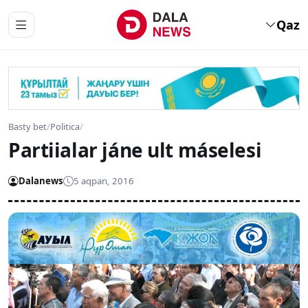
Qaz
Basty bet
/
Politica
/
Partiialar jáne ult máselesi
Dalanews
5 aqpan, 2016