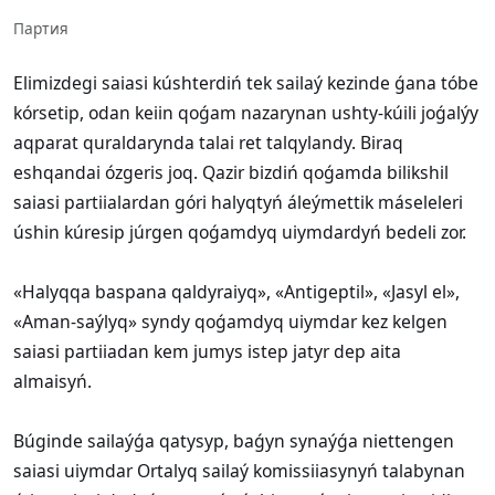
Партия
Elimizdegi saiasi kúshterdiń tek sailaý kezinde ǵana tóbe
kórsetip, odan keiin qoǵam nazarynan ushty-kúili joǵalýy
aqparat quraldarynda talai ret talqylandy. Biraq
eshqandai ózgeris joq. Qazir bizdiń qoǵamda bilikshil
saiasi partiialardan góri halyqtyń áleýmettik máseleleri
úshin kúresip júrgen qoǵamdyq uiymdardyń bedeli zor.
«Halyqqa baspana qaldyraiyq», «Antigeptil», «Jasyl el»,
«Aman-saýlyq» syndy qoǵamdyq uiymdar kez kelgen
saiasi partiiadan kem jumys istep jatyr dep aita
almaisyń.
Búginde sailaýǵa qatysyp, baǵyn synaýǵa niettengen
saiasi uiymdar Ortalyq sailaý komissiiasynyń talabynan