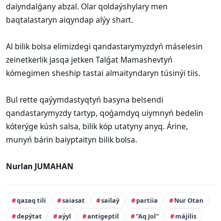
daiyndalǵany abzal. Olar qoldaýshylary men
baqtalastaryn aiqyndap alýy shart.
Al bilik bolsa elimizdegi qandastarymyzdyń máselesin
zeinetkerlik jasqa jetken Talǵat Mamashevtyń
kómegimen sheship tastai almaityndaryn túsinýi tiis.
Bul rette qaýymdastyqtyń basyna belsendi
qandastarymyzdy tartyp, qoǵamdyq uiymnyń bedelin
kóterýge kúsh salsa, bilik kóp utatyny anyq. Árine,
munyń bárin baiyptaityn bilik bolsa.
Nurlan JUMAHAN
qazaq tili
saiasat
sailaý
partiia
Nur Otan
depýtat
aýyl
antigeptil
"Aq Jol"
májilis