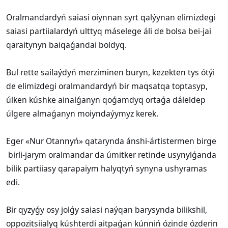
Oralmandardyń saiasi oiynnan syrt qalýynan elimizdegi
saiasi partiialardyń ulttyq máselege áli de bolsa bei-jai
qaraitynyn baiqaǵandai boldyq.
Bul rette sailaýdyń merziminen buryn, kezekten tys ótýi
de elimizdegi oralmandardyń bir maqsatqa toptasyp,
úlken kúshke ainalǵanyn qoǵamdyq ortaǵa dáleldep
úlgere almaǵanyn moiyndaýymyz kerek.
Eger «Nur Otannyń» qatarynda ánshi-ártistermen birge
birli-jarym oralmandar da úmitker retinde usynylǵanda
bilik partiiasy qarapaiym halyqtyń synyna ushyramas
edi.
Bir qyzyǵy osy jolǵy saiasi naýqan barysynda bilikshil,
oppozitsiialyq kúshterdi aitpaǵan kúnniń ózinde ózderin