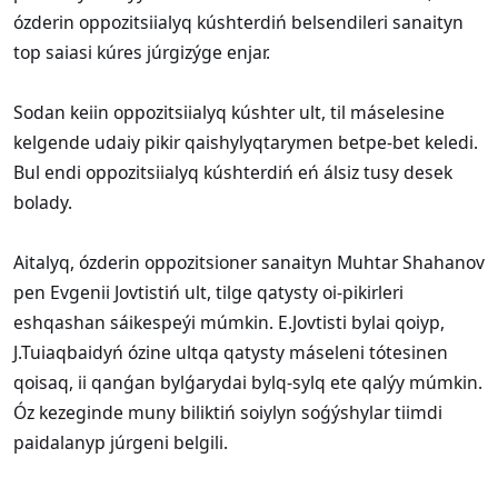
ózderin oppozitsiialyq kúshterdiń belsendileri sanaityn
top saiasi kúres júrgizýge enjar.
Sodan keiin oppozitsiialyq kúshter ult, til máselesine
kelgende udaiy pikir qaishylyqtarymen betpe-bet keledi.
Bul endi oppozitsiialyq kúshterdiń eń álsiz tusy desek
bolady.
Aitalyq, ózderin oppozitsioner sanaityn Muhtar Shahanov
pen Evgenii Jovtistiń ult, tilge qatysty oi-pikirleri
eshqashan sáikespeýi múmkin. E.Jovtisti bylai qoiyp,
J.Tuiaqbaidyń ózine ultqa qatysty máseleni tótesinen
qoisaq, ii qanǵan bylǵarydai bylq-sylq ete qalýy múmkin.
Óz kezeginde muny biliktiń soiylyn soǵýshylar tiimdi
paidalanyp júrgeni belgili.