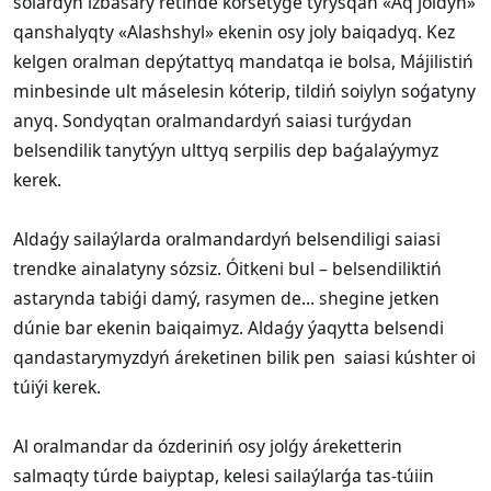
solardyń izbasary retinde kórsetýge tyrysqan «Aq joldyń»
qanshalyqty «Alashshyl» ekenin osy joly baiqadyq. Kez
kelgen oralman depýtattyq mandatqa ie bolsa, Májilistiń
minbesinde ult máselesin kóterip, tildiń soiylyn soǵatyny
anyq. Sondyqtan oralmandardyń saiasi turǵydan
belsendilik tanytýyn ulttyq serpilis dep baǵalaýymyz
kerek.
Aldaǵy sailaýlarda oralmandardyń belsendiligi saiasi
trendke ainalatyny sózsiz. Óitkeni bul – belsendiliktiń
astarynda tabiǵi damý, rasymen de... shegine jetken
dúnie bar ekenin baiqaimyz. Aldaǵy ýaqytta belsendi
qandastarymyzdyń áreketinen bilik pen saiasi kúshter oi
túiýi kerek.
Al oralmandar da ózderiniń osy jolǵy áreketterin
salmaqty túrde baiyptap, kelesi sailaýlarǵa tas-túiin