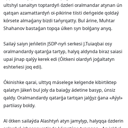
ultshyl sanaityn toptardyń ózderi oralmandar atynan ún
qatqan azamattardyń oi-pikirine tiisti deńgeide qoldaý
kórsete almaǵany bizdi tańyrqatty. Bul árine, Muhtar
Shahanov bastaǵan topqa úlken syn bolǵany anyq.
Sailaý saiyn jeńiletin JSDP-nyń serkesi J.Tuiaqbai osy
oralmandardy qatarǵa tartyp, halyq aldynda biraz saiasi
upai jinap qalýy kerek edi (Óitkeni olardyń joǵaltatyn
eshteńesi joq edi).
Ókinishke qarai, ulttyq máselege kelgende kibirtiktep
qalatyn Jákeń bul joly da baiaǵy ádetine basyp, únsiz
qaldy. Oralmandardy qatarǵa tartqan jalǵyz ǵana «Aýyl»
partiiasy boldy.
Al ótken sailaýda Alashtyń atyn jamylyp, halyqqa ózderin