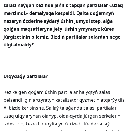
saiasi naýqan kezinde jeńilis tapqan partiialar «uzaq
merzimdi» demalysqa ketpeidi. Qaita qoǵamnyń
nazaryn ózderine aýdarý úshin jumys istep, alǵa
qoiǵan maqsattaryna jetý úshin ymyrasyz kúres
júrgizetinin bilemiz. Bizdiń partiialar solardan nege
úlgi almaidy?
Uiqydaǵy partiialar
Kez kelgen qoǵam úshin partiialar halyqtyń saiasi
belsendiligin arttyratyn katalizator qyzmetin atqarýy tiis.
Al bizde kerisinshe. Sailaý taiaǵanda saiasi partiialar
uzaq uiqylarynan oianyp, oida-qyrda júrgen serkelerin
izdestirip, kezekti quryltaiyn ótkizedi. Keide sailaý