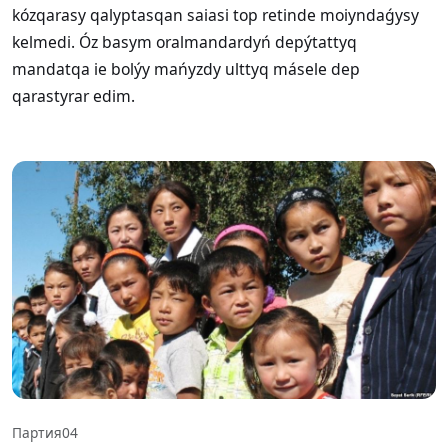
kózqarasy qalyptasqan saiasi top retinde moiyndaǵysy
kelmedi. Óz basym oralmandardyń depýtattyq
mandatqa ie bolýy mańyzdy ulttyq másele dep
qarastyrar edim.
Партия04