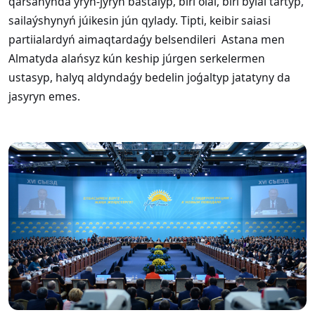
qarsańynda yryń-jyryń bastalyp, biri olai, biri bylai tartyp,
sailaýshynyń júikesin jún qylady. Tipti, keibir saiasi
partiialardyń aimaqtardaǵy belsendileri Astana men
Almatyda alańsyz kún keship júrgen serkelermen
ustasyp, halyq aldyndaǵy bedelin joǵaltyp jatatyny da
jasyryn emes.