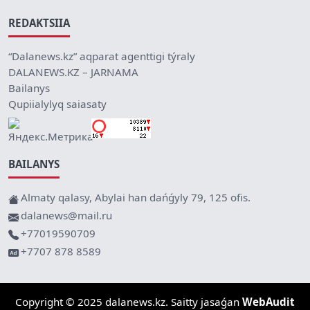
REDAKTSIIA
“Dalanews.kz” aqparat agenttigi týraly
DALANEWS.KZ – JARNAMA
Bailanys
Qupiialylyq saiasaty
BAILANYS
Almaty qalasy, Abylai han dańǵyly 79, 125 ofis.
dalanews@mail.ru
+77019590709
+7707 878 8589
Copyright © 2025 dalanews.kz. Saitty jasaǵan
WebAudit