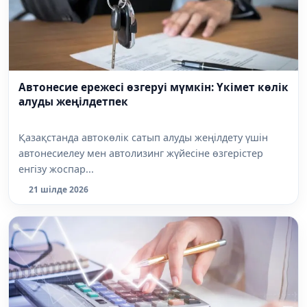
Автонесие ережесі өзгеруі мүмкін: Үкімет көлік
алуды жеңілдетпек
Қазақстанда автокөлік сатып алуды жеңілдету үшін
автонесиелеу мен автолизинг жүйесіне өзгерістер
енгізу жоспар...
21 шілде 2026