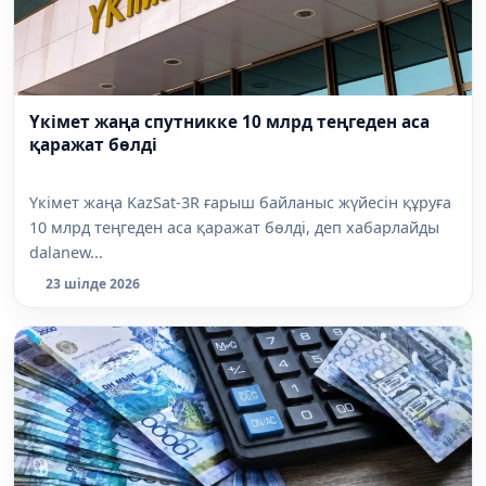
Үкімет жаңа спутникке 10 млрд теңгеден аса
қаражат бөлді
Үкімет жаңа KazSat-3R ғарыш байланыс жүйесін құруға
10 млрд теңгеден аса қаражат бөлді, деп хабарлайды
dalanew...
23 шілде 2026