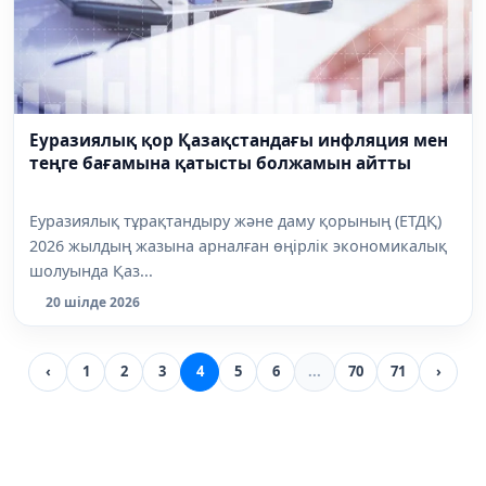
Еуразиялық қор Қазақстандағы инфляция мен
теңге бағамына қатысты болжамын айтты
Еуразиялық тұрақтандыру және даму қорының (ЕТДҚ)
2026 жылдың жазына арналған өңірлік экономикалық
шолуында Қаз...
20 шілде 2026
‹
1
2
3
4
5
6
...
70
71
›