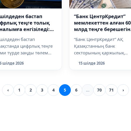
 шілдеден бастап
“Банк ЦентрКредит”
фрлық теңге толық
мемлекеттен алған 60
налымға енгізіледі:
млрд теңге берешегін
зақстандықтар нені
толық қайтарды ма -
шілдеден бастап
“Банк ЦентрКредит” АҚ
луі керек?
банк мәлімдемесі
ақстанда цифрлық теңге
Қазақстанның банк
сми түрде заңды төлем
секторының қаржылық
алы мәртебесіне ие
тұрақтылығын арттыру
6 шілде 2026
15 шілде 2026
ады. Осы күннен...
бағдарламасы аясында
мемлекет...
‹
1
2
3
4
5
6
...
70
71
›