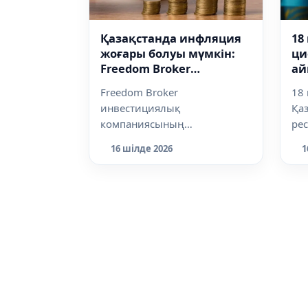
Қазақстанда инфляция
18
жоғары болуы мүмкін:
ци
Freedom Broker
ай
сарапшылары
Қа
Freedom Broker
18 
болжамдарын айтты
бі
инвестициялық
Қаз
компаниясының
ре
сарапшылары Қазақстандағы
құр
16 шілде 2026
1
инфляцияға қатысты
бол
болжамын қайта қарады,...