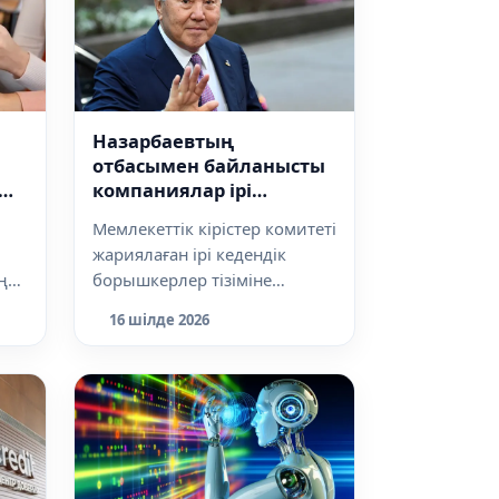
Назарбаевтың
отбасымен байланысты
компаниялар ірі
к?
борышкерлер тізіміне
Мемлекеттік кірістер комитеті
енді
жариялаған ірі кедендік
ң
борышкерлер тізіміне
бұрынғы президент
16 шілде 2026
026
Нұрсұлтан Назарба...