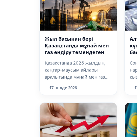
Жыл басынан бері
Ал
Қазақстанда мұнай мен
кү
газ өндіру төмендеген
ба
Қазақстанда 2026 жылдың
Со
қаңтар–маусым айлары
нар
аралығында мұнай мен газ
қы
өндіру көлемі өткен жылдың
Са
17 шілде 2026
1
сәйкес кезеңі...
бұл