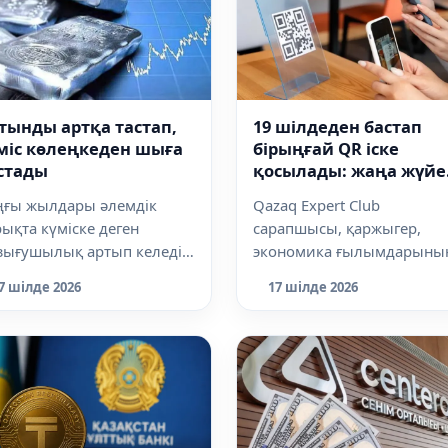
тынды артқа тастап,
19 шілдеден бастап
міс көлеңкеден шыға
бірыңғай QR іске
стады
қосылады: жаңа жүйе
туралы нені білу кере
ңғы жылдары әлемдік
Qazaq Expert Club
ықта күміске деген
сарапшысы, қаржыгер,
зығушылық артып келеді.
экономика ғылымдарыны
рапшылардың пікірінше,
кандидаты Айгерім
7 шілде 2026
17 шілде 2026
 үрдіске бір...
Ілиясованың айтуынша, 2
жыл...