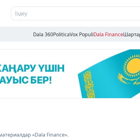
Dala 360
Politica
Vox Populi
Dala Finance
Шарта
атериалдар «Dala Finance».