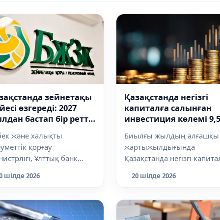
зақстанда зейнетақы
Қазақстанда негізгі
йесі өзгереді: 2027
капиталға салынған
лдан бастап бір реттік
инвестиция көлемі 9,
емақы төленбейді
трлн теңгеге жетті
бек және халықты
Биылғы жылдың алғашқы
уметтік қорғау
жартыжылдығында
истрлігі, Ұлттық банк
Қазақстанда негізгі капита
не Бірыңғай жинақтаушы
салынған инвестиция көл
0 шілде 2026
20 шілде 2026
нетақы қоры (БЖЗҚ) з...
9,5 трлн теңген...