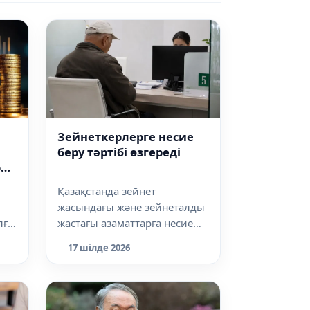
Зейнеткерлерге несие
беру тәртібі өзгереді
5
Қазақстанда зейнет
жасындағы және зейнеталды
лға
жастағы азаматтарға несие
емі
беру тәртібі күшейтіледі. Енді
17 шілде 2026
олар нес...