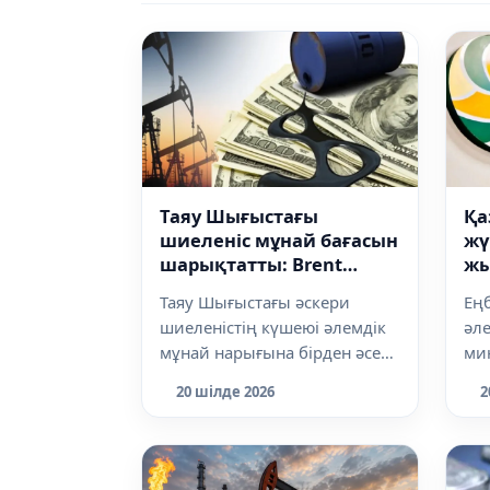
Таяу Шығыстағы
Қа
шиеленіс мұнай бағасын
жү
шарықтатты: Brent
жы
баррелі 90 доллардан
өт
Таяу Шығыстағы әскери
Ең
асты
шиеленістің күшеюі әлемдік
әле
мұнай нарығына бірден әсер
мин
етті. Дүйсенбі күнгі сауда
жә
20 шілде 2026
2
барысын...
зей