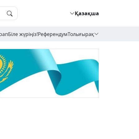
Қазақша
рап
Біле жүріңіз!
Референдум
Толығырақ