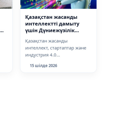
Қазақстан жасанды
интеллектті дамыту
үшін Дүниежүзілік
банктен 75 млн доллар
Қазақстан жасанды
қарыз алуды жоспарлап
интеллект, стартаптар және
отыр
индустрия 4.0
технологияларын дамытуға
15 шілде 2026
арналған жобаны іске асыру...