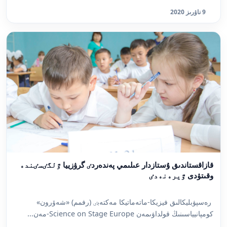
9 ناۋرىز 2020
قازاقستاندىق ۇستازدار عىلىمي پەندەردٸ گرۋزييا ٷلگٸسٸندە
وقىتۋدى ٷيرەنەدٸ
رەسپۋبليكالىق فيزيكا-ماتەماتيكا مەكتەبٸ (رفمم) «شەۆرون»
كومپانيياسىنىڭ قولداۋىمەن Science on Stage Europe-مەن...