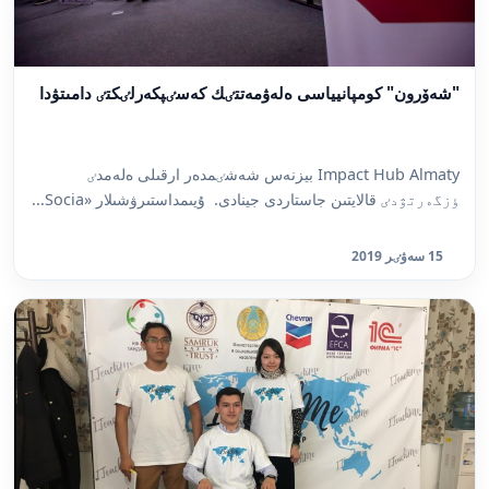
"شەۆرون" كومپانيياسى ەلەۋمەتتٸك كەسٸپكەرلٸكتٸ دامىتۋدا
Impact Hub Almaty بيزنەس شەشٸمدەر ارقىلى ەلەمدٸ
ٶزگەرتۋدٸ قالايتىن جاستاردى جينادى. ۇيىمداستىرۋشىلار «Socia...
15 سەۋٸر 2019