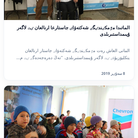
الماتىدا مٷمكٸندٸگٸ شەكتەۋلٸ جاستارعا ارنالعان ٸت لاگەر
ۇيىمداستىرىلدى
الماتى العاش رەت مٷمكٸندٸگٸ شەكتەۋلٸ جاستار ارنالعان
ينكليۋزيۆتٸ ٸت لاگەر ۇيىمداستىرىلدى. "تەڭ دەرەجەدەگٸ ٸت م...
8 سەۋٸر 2019