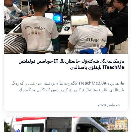
مٷمكٸندٸگٸ شەكتەۋلٸ جاستاردىڭ IT جوباسىن قولدايتىن
ITeachMe بايقاۋى باستالدى
ەلٸمٸزدە #ITeachMe3.0 لاگەرٸنٸڭ بٸرٸنشٸ ٸرٸكتەۋ كەزەڭٸ
باستالدى. قازاقستاننىڭ تٷكپٸر-تٷكپٸرٸنەن كەلگەن مٷگەدەك...
28 مامىر 2020