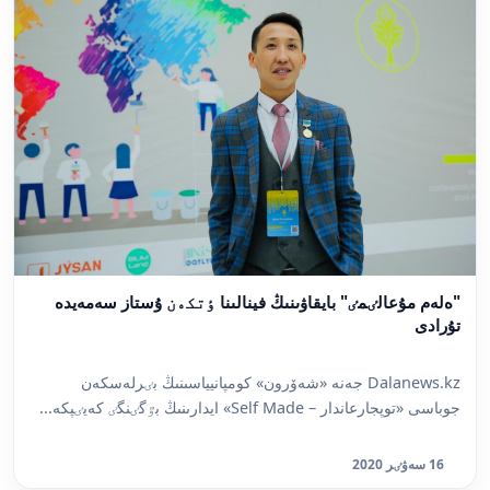
"ەلەم مۇعالٸمٸ" بايقاۋىنىڭ فينالىنا ٶتكەن ۇستاز سەمەيدە
تۇرادى
Dalanews.kz جەنە «شەۆرون» كومپانيياسىنىڭ بٸرلەسكەن
جوباسى «توپجارعاندار – Self Made» ايدارىنىڭ بٷگٸنگٸ كەيٸپكە...
16 سەۋٸر 2020