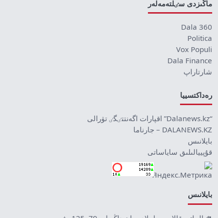
ماڭىزدى سٸلتەمەلەر
Dala 360
Politica
Vox Populi
Dala Finance
شارتاراپ
رەداكتسييا
“Dalanews.kz” اقپارات اگەنتتٸگٸ تۋرالى
DALANEWS.KZ – جارناما
بايلانىس
قۇپييالىلىق ساياساتى
بايلانىس
الماتى قالاسى, ابىلاي حان داڭعىلى 79, 125 وفيس.