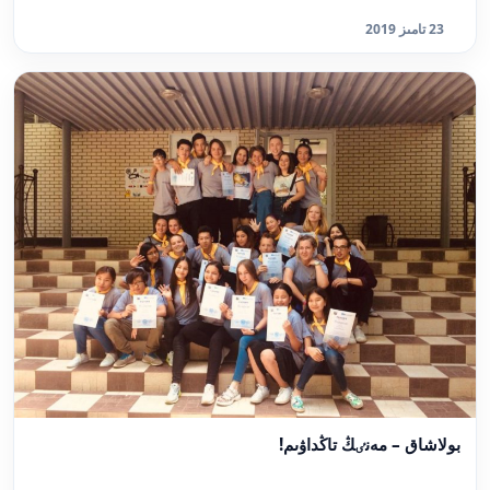
23 تامىز 2019
بولاشاق – مەنٸڭ تاڭداۋىم!