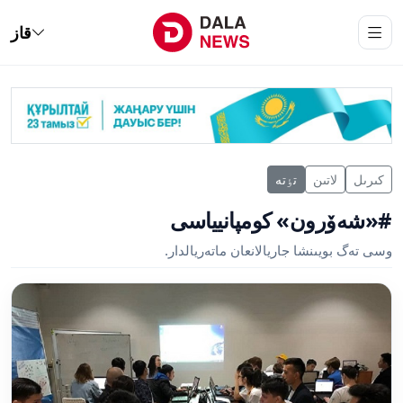
قاز
كىرىل
لاتىن
تٶتە
#«شەۆرون» كومپانيياسى
وسى تەگ بويىنشا جاريالانعان ماتەريالدار.