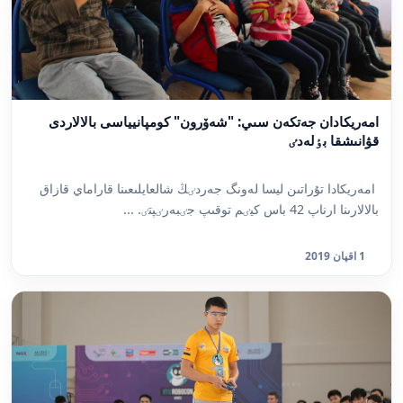
امەريكادان جەتكەن سىي: "شەۆرون" كومپانيياسى بالالاردى
قۋانىشقا بٶلەدٸ
امەريكادا تۇراتىن ليسا لەونگ جەردٸڭ شالعايلىعىنا قاراماي قازاق
بالالارىنا ارناپ 42 باس كيٸم توقىپ جٸبەرٸپتٸ. ...
1 اقپان 2019