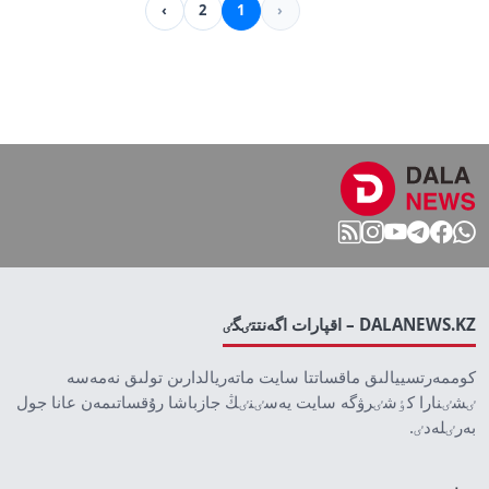
›
2
1
‹
DALANEWS.KZ – اقپارات اگەنتتٸگٸ
كوممەرتسييالىق ماقساتتا سايت ماتەريالدارىن تولىق نەمەسە
ٸشٸنارا كٶشٸرۋگە سايت يەسٸنٸڭ جازباشا رۇقساتىمەن عانا جول
بەرٸلەدٸ.