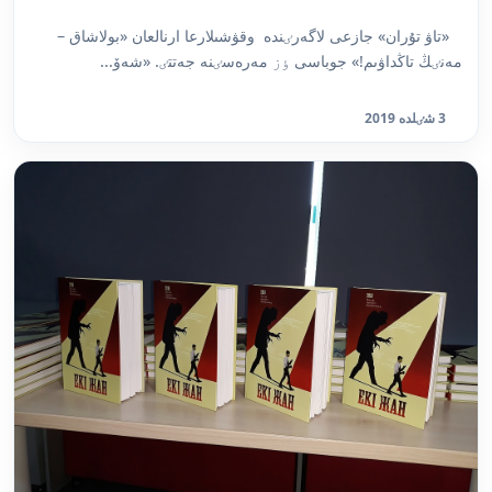
«تاۋ تۇران» جازعى لاگەرٸندە وقۋشىلارعا ارنالعان «بولاشاق –
مەنٸڭ تاڭداۋىم!» جوباسى ٶز مەرەسٸنە جەتتٸ. «شەۆ...
3 شٸلدە 2019