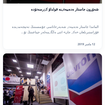
شەۆرون جاستار ەدەبيەتٸنە قولداۋ كٶرسەتۋدە
الماتىدا جاستار ەدەبيەتٸ شەبەرحاناسى جۇمىسىنىڭ نەتيجەسٸندە
قۇراستىرىلعان «ەكٸ جان» اتتى ەڭگٸمەلەر جيناعىنىڭ تۇ...
12 مامىر 2019