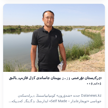
تٷركٸستان تۇرعىنى ٶزەن بويىنان جاساندى كٶل قازىپ, بالىق
ٶسٸرۋدە
Dalanews.kz جەنە «شەۆرون» كومپانيياسىنىڭ بٸرلەسكەن
جوباسى «توپجارعاندار – Self Made» ايدارىنىڭ بٷگٸنگٸ كەيٸپكە...