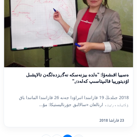
ەسييا اقىشەۆا: "ەلدە بيزنەسكە نەگٸزدەلگەن تالاپشىل
اۋديتورييا قالىپتاسىپ كەلەدٸ"
2018 جىلدىڭ 19 قازانىندا اتىراۋدا جەنە 26 قازانىندا الماتىدا باق
ٶكٸلدەرٸنە ارنالعان «سالالىق جۋرناليستيكا: مۇ...
23 قاراشا 2018