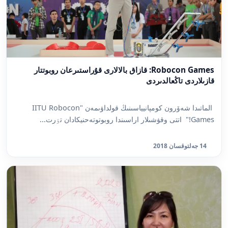
Robocon Games: قازاق بالالارى قۇراستىرعان روبوتتار
قازىلاردى تاڭعالدىردى
الماتىدا شەۆرون كومپانيياسىنىڭ قولداۋىمەن "IITU Robocon
Games!" اتتى وقۋشىلار اراسىندا روبوتوتەحنيكادان تٶرت...
14 جەلتوقسان 2018