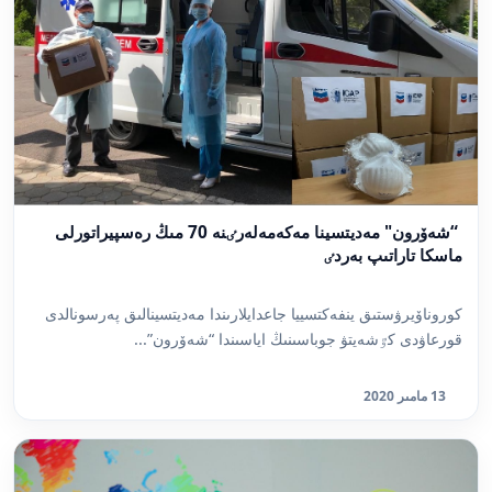
“شەۆرون" مەديتسينا مەكەمەلەرٸنە 70 مىڭ رەسپيراتورلى
ماسكا تاراتىپ بەردٸ
كوروناۆيرۋستىق ينفەكتسييا جاعدايلارىندا مەديتسينالىق پەرسونالدى
قورعاۋدى كٷشەيتۋ جوباسىنىڭ اياسىندا “شەۆرون”...
13 مامىر 2020