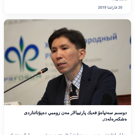
20 قاراشا 2019
دوسىم سەتپاەۆ فەيك پارتييالار مەن زومبي دەپۋتاتتاردى
ەشكەرەلەدٸ
ساياساتتانۋشى دوسىم سەتپاەۆ "بۇل جٷيە ٶزگەرمەي, پارلامەنتتٸك