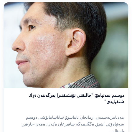
دوسىم سەتپاەۆ: "حالىقتى تۇنشىقتىرا بەرگەننەن تٷك
شىقپايدى"
مەديابيزنەسمەن ارمانجان بايتاسوۆ ساياساتتانۋشى دوسىم
سەتپاەۆتى اشىق ەڭگٸمەگە شاقىرعان ەكەن. ەمەن-جارقىن
باستال...