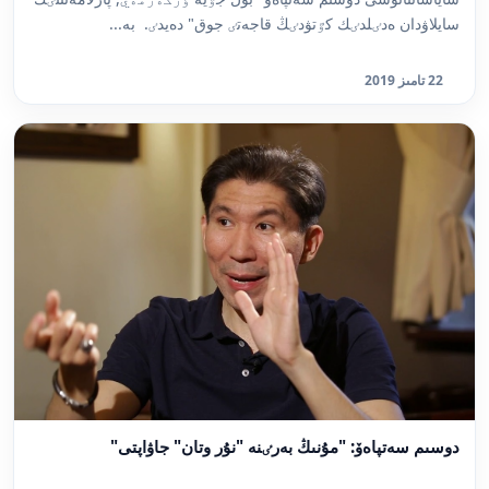
سايلاۋدان ەدٸلدٸك كٷتۋدٸڭ قاجەتٸ جوق" دەيدٸ. بە...
22 تامىز 2019
دوسىم سەتپاەۆ: "مۇنىڭ بەرٸنە "نۇر وتان" جاۋاپتى"