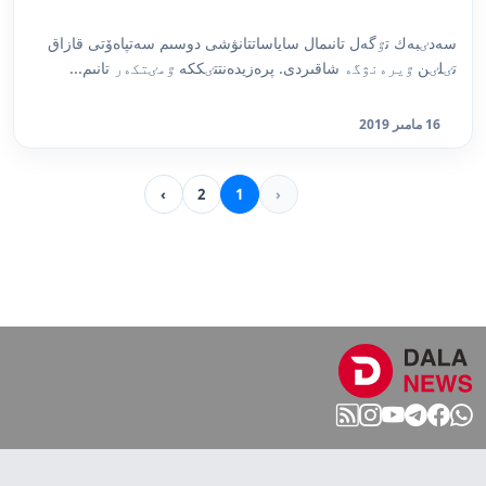
سەدٸبەك تٷگەل تانىمال ساياساتتانۋشى دوسىم سەتپاەۆتى قازاق
تٸلٸن ٷيرەنۋگە شاقىردى. پرەزيدەنتتٸككە ٷمٸتكەر تانىم...
16 مامىر 2019
›
2
1
‹