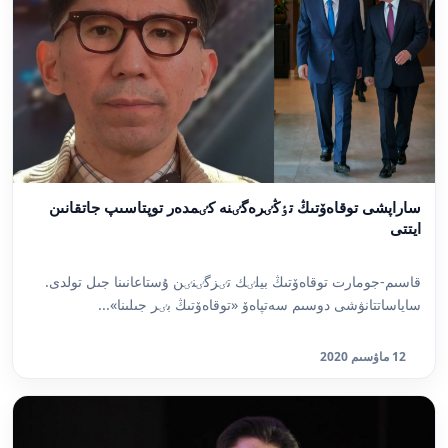
ساراپشى توقاەۆتىڭ تٶڭٸرەگٸنە كٸمدەر توپتاسىپ جاتقانىن
ايتتى
قاسىم-جومارت توقاەۆتىڭ بيلٸك تٸزگٸنٸن ۇستاعانىنا جىل تولدى.
ساياساتتانۋشى دوسىم سەتپاەۆ «توقاەۆتىڭ بٸر جىلىنا»...
12 ماۋسىم 2020