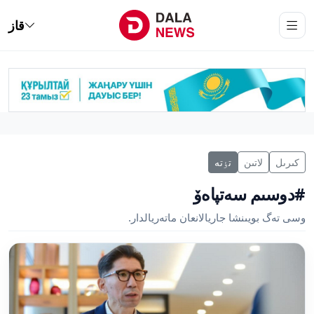
قاز
كىرىل
لاتىن
تٶتە
#دوسىم سەتپاەۆ
وسى تەگ بويىنشا جاريالانعان ماتەريالدار.