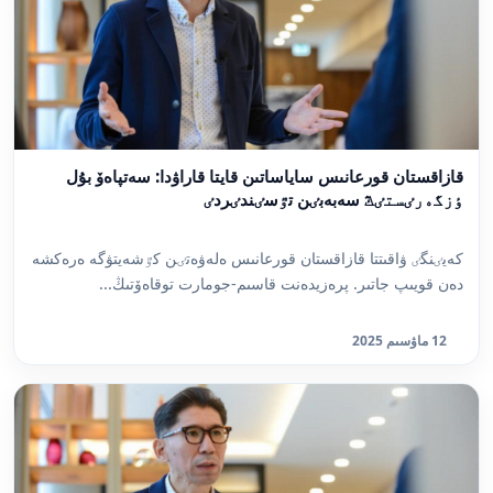
قازاقستان قورعانىس ساياساتىن قايتا قاراۋدا: سەتپاەۆ بۇل
ٶزگەرٸستٸڭ سەبەبٸن تٷسٸندٸردٸ
كەيٸنگٸ ۋاقىتتا قازاقستان قورعانىس ەلەۋەتٸن كٷشەيتۋگە ەرەكشە
دەن قويىپ جاتىر. پرەزيدەنت قاسىم-جومارت توقاەۆتىڭ...
12 ماۋسىم 2025