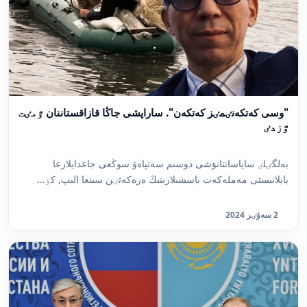
"وسى كەتكەنٸمٸز كەتكەن". ساراپشى جاڭا قازاقستاننان ٷمٸت
ٷزدٸ
بەلگٸلٸ ساياساتتانۋشى دوسىم سەتپاەۆ سوڭعى جاعدايلارعا
بايلانىستى مەملەكەت باسشىلارىنىڭ ەرەكەتٸن سىنعا الىپ, كٶ...
2 سەۋٸر 2024