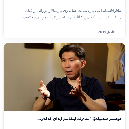
«قازاقستانداعى پارلامەنت سايلاۋى پارتييالار تۋرالى زاڭناما
ٶزگەرگەننەن كەيٸن عانا ٶتۋٸ تيٸس», – دەپ ەسەپتەيدٸ...
1 تامىز 2019
دوسىم سەتپاەۆ: "مەنٸڭ ايتقانىم ايداي كەلدٸ..."