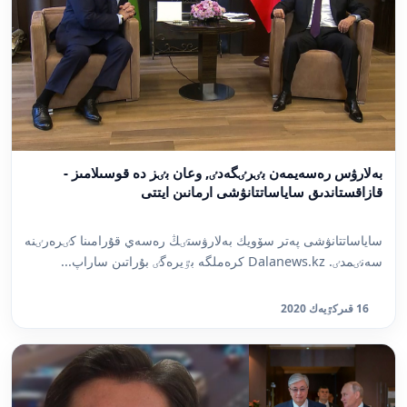
بەلارۋس رەسەيمەن بٸرٸگەدٸ, وعان بٸز دە قوسىلامىز -
قازاقستاندىق ساياساتتانۋشى ارمانىن ايتتى
ساياساتتانۋشى پەتر سۆويك بەلارۋستٸڭ رەسەي قۇرامىنا كٸرەرٸنە
سەنٸمدٸ. Dalanews.kz كرەملگە بٷيرەگٸ بۇراتىن ساراپ...
16 قىركٷيەك 2020