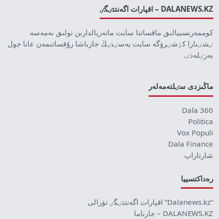
DALANEWS.KZ – اقپارات اگەنتتٸگٸ
كوممەرتسييالىق ماقساتتا سايت ماتەريالدارىن تولىق نەمەسە
ٸشٸنارا كٶشٸرۋگە سايت يەسٸنٸڭ جازباشا رۇقساتىمەن عانا جول
بەرٸلەدٸ.
ماڭىزدى سٸلتەمەلەر
Dala 360
Politica
Vox Populi
Dala Finance
شارتاراپ
رەداكتسييا
“Dalanews.kz” اقپارات اگەنتتٸگٸ تۋرالى
DALANEWS.KZ – جارناما