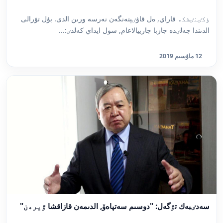
ٶكٸنٸشكە قاراي, ەل قاۋٸپتەنگەن نەرسە ورىن الدى. بۇل تۋرالى
الدىندا جەلٸدە جازبا جارييالاعام, سول ايداي كەلدٸ:...
12 ماۋسىم 2019
سەدٸبەك تٷگەل: "دوسىم سەتپاەۆ, الدىمەن قازاقشا ٷيرەن"