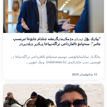
“بيلٸك بۇل ٸستٸ مٷمكٸندٸگٸنشە جىلدام جابۋعا تىرىسىپ
جاتىر”. سەتپاەۆ تالعارداعى تراگەديياعا پٸكٸر بٸلدٸردٸ
بەلگٸلٸ ساياساتتانۋشى دوسىم سەتپاەۆ تالعارداعى تراگەديياعا ٷن
قوستى, دەپ حابارلايدى Dalanews.kz. ونىڭ ايتۋىن...
12 جەلتوقسان 2024