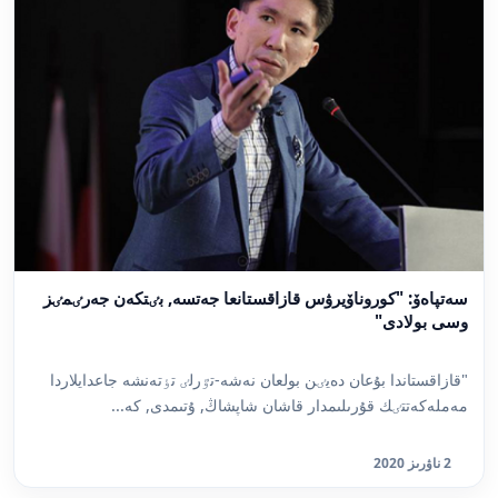
سەتپاەۆ: "كوروناۆيرۋس قازاقستانعا جەتسە, بٸتكەن جەرٸمٸز
وسى بولادى"
"قازاقستاندا بۇعان دەيٸن بولعان نەشە-تٷرلٸ تٶتەنشە جاعدايلاردا
مەملەكەتتٸك قۇرىلىمدار قاشان شاپشاڭ, ۇتىمدى, كە...
2 ناۋرىز 2020