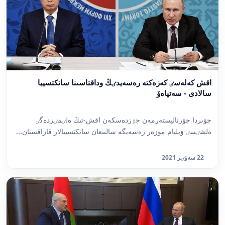
اقش كەلەسٸ كەزەكتە رەسەيدٸڭ وداقتاسىنا سانكتسييا
سالادى - سەتپاەۆ
جۋىردا جۋرناليستەرمەن جٷزدەسكەن اقش-تىڭ ەلٸمٸزدەگٸ
ەلشٸسٸ ۋيليام موزەر رەسەيگە سالىنعان سانكتسييالار قازاقستان...
22 سەۋٸر 2021