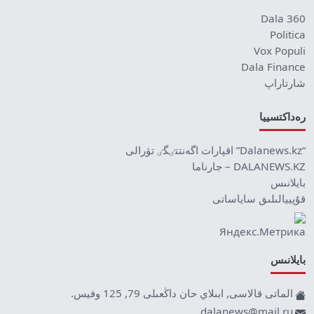
Dala 360
Politica
Vox Populi
Dala Finance
شارتاراپ
رەداكتسييا
“Dalanews.kz” اقپارات اگەنتتٸگٸ تۋرالى
DALANEWS.KZ – جارناما
بايلانىس
قۇپييالىلىق ساياساتى
بايلانىس
الماتى قالاسى, ابىلاي حان داڭعىلى 79, 125 وفيس.
dalanews@mail.ru