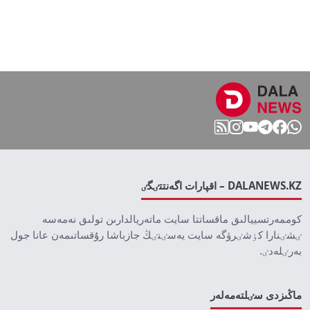
DALANEWS.KZ – اقپارات اگەنتتٸگٸ
كوممەرتسييالىق ماقساتتا سايت ماتەريالدارىن تولىق نەمەسە
ٸشٸنارا كٶشٸرۋگە سايت يەسٸنٸڭ جازباشا رۇقساتىمەن عانا جول
بەرٸلەدٸ.
ماڭىزدى سٸلتەمەلەر