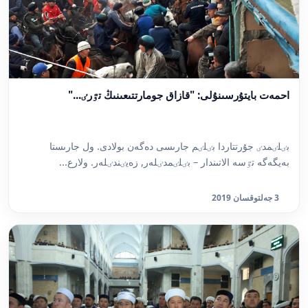
احمەت بايتۇرسىنۇلى: "قازاق جومارتتىعىنىڭ تٷرٸ..."
بٸلٸمدٸ جۇرتتاردا بٸلٸم جارىسى دەگەن بولادى. ول جارىستا
بەيگەگە تٷسە الاتىندار – بٸلٸمدٸلەر, زەيٸندٸلەر. ولارع...
3 جەلتوقسان 2019