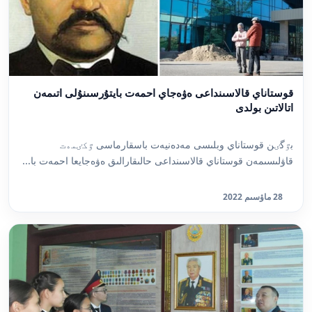
قوستاناي قالاسىنداعى ەۋەجاي احمەت بايتۇرسىنۇلى اتىمەن
اتالاتىن بولدى
بٷگٸن قوستاناي وبلىسى مەدەنيەت باسقارماسى ٷكٸمەت
قاۋلىسىمەن قوستاناي قالاسىنداعى حالىقارالىق ەۋەجايعا احمەت با...
28 ماۋسىم 2022