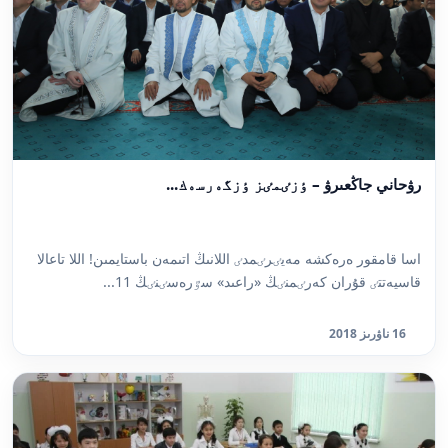
رۋحاني جاڭعىرۋ – ٶزٸمٸز ٶزگەرسەك...
اسا قامقور ەرەكشە مەيٸرٸمدٸ اللانىڭ اتىمەن باستايمىن! اللا تاعالا
قاسيەتتٸ قۇران كەرٸمنٸڭ «راعىد» سٷرەسٸنٸڭ 11...
16 ناۋرىز 2018