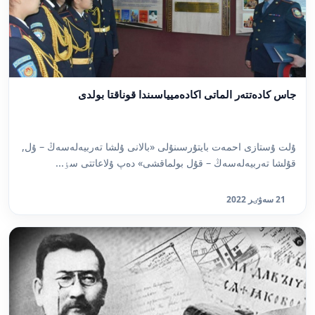
جاس كادەتتەر الماتى اكادەميياسىندا قوناقتا بولدى
ۇلت ۇستازى احمەت بايتۇرسىنۇلى «بالانى ۇلشا تەربيەلەسەڭ – ۇل,
قۇلشا تەربيەلەسەڭ – قۇل بولماقشى» دەپ ۇلاعاتتى سٶ...
21 سەۋٸر 2022