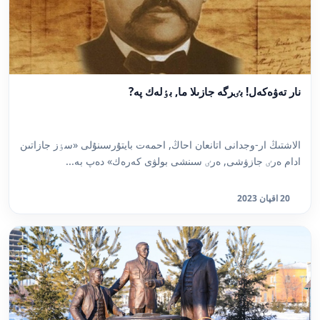
نار تەۋەكەل! بٸرگە جازىلا ما, بٶلەك پە?
الاشتىڭ ار-وجدانى اتانعان احاڭ, احمەت بايتۇرسىنۇلى «سٶز جازاتىن
ادام ەرٸ جازۋشى, ەرٸ سىنشى بولۋى كەرەك» دەپ بە...
20 اقپان 2023