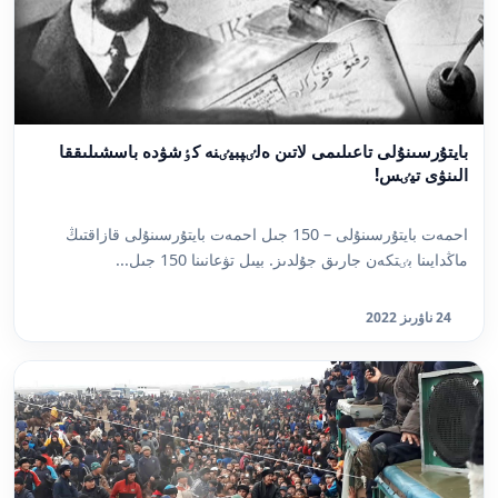
بايتۇرسىنۇلى تاعىلىمى لاتىن ەلٸپبيٸنە كٶشۋدە باسشىلىققا
الىنۋى تيٸس!
احمەت بايتۇرسىنۇلى – 150 جىل احمەت بايتۇرسىنۇلى قازاقتىڭ
ماڭدايىنا بٸتكەن جارىق جۇلدىز. بيىل تۋعانىنا 150 جىل...
24 ناۋرىز 2022