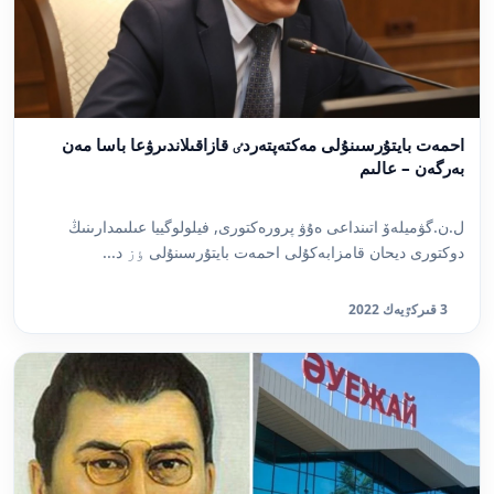
احمەت بايتۇرسىنۇلى مەكتەپتەردٸ قازاقىلاندىرۋعا باسا مەن
بەرگەن – عالىم
ل.ن.گۋميلەۆ اتىنداعى ەۇۋ پرورەكتورى, فيلولوگييا عىلىمدارىنىڭ
دوكتورى ديحان قامزابەكۇلى احمەت بايتۇرسىنۇلى ٶز د...
3 قىركٷيەك 2022