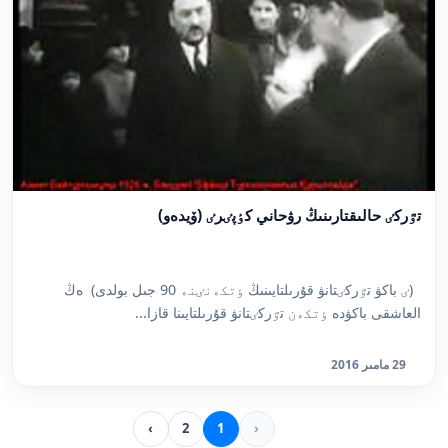
تٷركٸ حالىقتارىنىڭ رۋحاني كٶپٸرٸ (ۆيدەو)
(ٸ باكۋ تٷركٸتانۋ قۇرىلتايىنىڭ ٶتكەنٸنە 90 جىل بولدى) ەڭ
العاشقى باكۋدە ٶتكەن تٷركٸتانۋ قۇرىلتايىنا قازا...
29 مامىر 2016
›
2
1
‹