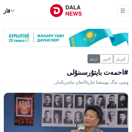
قاز
كىرىل
لاتىن
تٶتە
#احمەت بايتۇرسىنۇلى
وسى تەگ بويىنشا جاريالانعان ماتەريالدار.