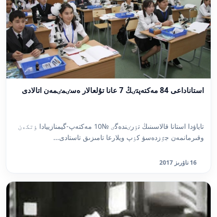
استاناداعى 84 مەكتەپتٸڭ 7 عانا تۇلعالار ەسٸمٸمەن اتالادى
تاياۋدا استانا قالاسىنىڭ تٶرٸندەگٸ №10 مەكتەپ-گيمنازييادا ٶتكەن
وقىرمانمەن جٷزدەسۋ كٶپ ويلارعا تامىزىق تاستادى...
16 ناۋرىز 2017