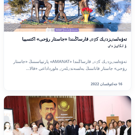
تەۋەلسٸزدٸك كٷنٸ قارساڭىندا «جاستار رۋحى» اكتسييا
ٶتكٸزدٸ
تەۋەلسٸزدٸك كٷنٸ قارساڭىندا «AMANAT» پارتيياسىنىڭ «جاستار
رۋحى» جاستار قاناتىنىڭ بەلسەندٸلەرٸ ەلورداداعى «قالا...
16 جەلتوقسان 2022