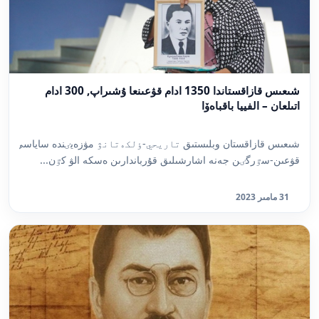
شىعىس قازاقستاندا 1350 ادام قۋعىنعا ۇشىراپ, 300 ادام
اتىلعان – الفييا باقباەۆا
شىعىس قازاقستان وبلىستىق تاريحي-ٶلكەتانۋ مۋزەيٸندە ساياسي
قۋعىن-سٷرگٸن جەنە اشارشىلىق قۇرباندارىن ەسكە الۋ كٷن...
31 مامىر 2023