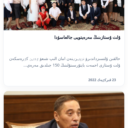
ۇلت ۇستازىنىڭ مەرەيتويى جالعاسۋدا
حالقىن ۇلتسىزداندىرۋ نٶپٸرٸنەن امان الىپ شىعۋ ٷشٸن كٷرەسكەن
ۇلت ۇستازى احمەت بايتۇرسىنۇلىنىڭ 150 جىلدىق مەرەي...
23 قىركٷيەك 2022