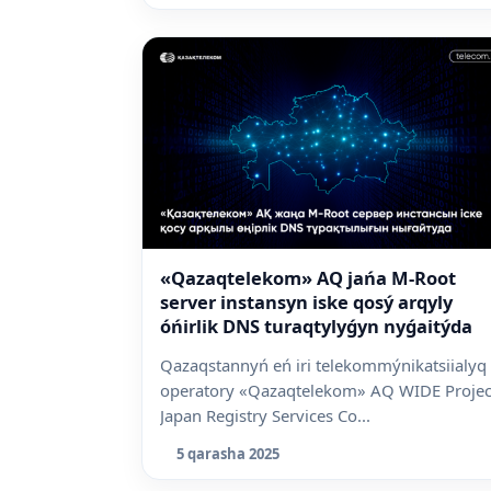
«Qazaqtelekom» AQ jańa M-Root
server instansyn iske qosý arqyly
óńirlik DNS turaqtylyǵyn nyǵaitýda
Qazaqstannyń eń iri telekommýnikatsiialyq
operatory «Qazaqtelekom» AQ WIDE Projec
Japan Registry Services Co...
5 qarasha 2025