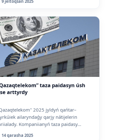
9 jeltoqsan 2025
Qazaqtelekom” taza paidasyn úsh
se arttyrdy
Qazaqtelekom" 2025 jyldyń qańtar–
yrkúiek ailaryndaǵy qarjy nátijelerin
ariialady. Kompaniianyń taza paidasy...
14 qarasha 2025