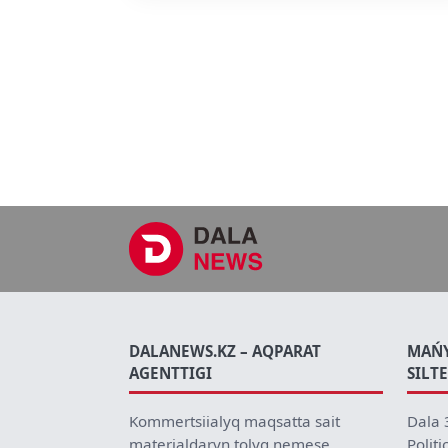
DALANEWS.KZ – AQPARAT
MAŃ
AGENTTIGI
SILT
Kommertsiialyq maqsatta sait
Dala 
materialdaryn tolyq nemese
Politi