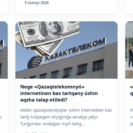
5 tamyz 2026
Nege «Qazaqtelekomnyń»
«
internetinen bas tartqany úshin
q
aqsha talap etiledi?
Keibir qazaqstandyqtar úshin internetten bas
9
,
tartý kútpegen shyǵynǵa ainalyp jatyr.
«
Turǵyndar ondaǵan myń teńg...
j