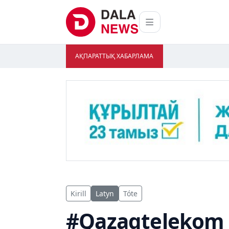
АҚПАРАТТЫҚ ХАБАРЛАМА
Kirill
Latyn
Tóte
#Qazaqtelekom