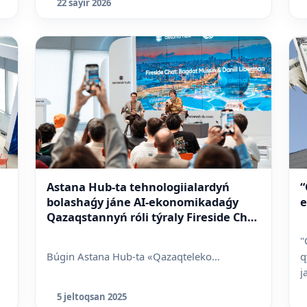
22 sáýir 2026
Astana Hub-ta tehnologiialardyń
“
bolashaǵy jáne AI-ekonomikadaǵy
e
Qazaqstannyń róli týraly Fireside Chat
ótti
"
Búgin Astana Hub-ta «Qazaqteleko...
q
j
5 jeltoqsan 2025