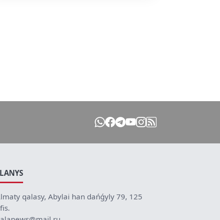
ILANYS
lmaty qalasy, Abylai han dańǵyly 79, 125
fis.
alanews@mail.ru