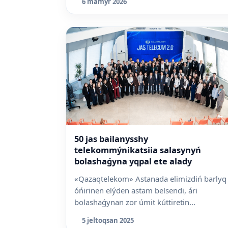
6 mamyr 2026
50 jas bailanysshy
telekommýnikatsiia salasynyń
bolashaǵyna yqpal ete alady
«Qazaqtelekom» Astanada elimizdiń barlyq
óńirinen elýden astam belsendi, ári
bolashaǵynan zor úmit kúttiretin...
5 jeltoqsan 2025