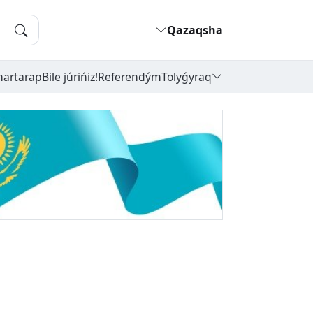
Qazaqsha
hartarap
Bile júrińiz!
Referendým
Tolyǵyraq