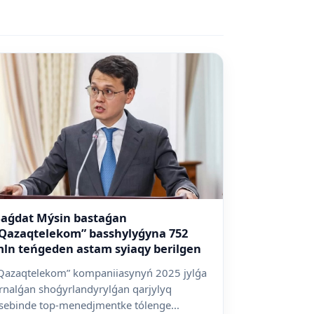
aǵdat Mýsin bastaǵan
Qazaqtelekom” basshylyǵyna 752
ln teńgeden astam syiaqy berilgen
Qazaqtelekom” kompaniiasynyń 2025 jylǵa
rnalǵan shoǵyrlandyrylǵan qarjylyq
sebinde top-menedjmentke tólenge...