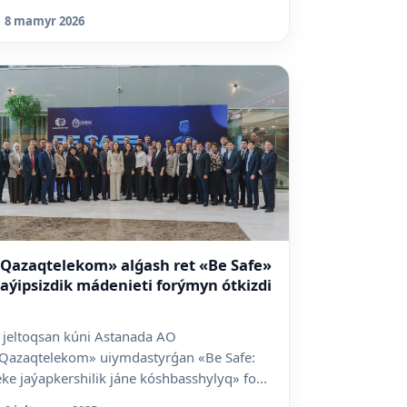
8 mamyr 2026
Qazaqtelekom» alǵash ret «Be Safe»
aýipsizdik mádenieti forýmyn ótkizdi
 jeltoqsan kúni Astanada AO
Qazaqtelekom» uiymdastyrǵan «Be Safe:
eke jaýapkershilik jáne kóshbasshylyq» fo...