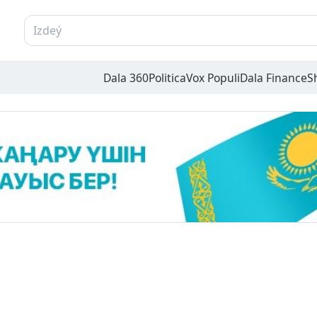
Dala 360
Politica
Vox Populi
Dala Finance
S