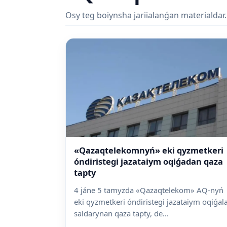
Osy teg boiynsha jariialanǵan materialdar.
«Qazaqtelekomnyń» eki qyzmetkeri
óndiristegi jazataiym oqiǵadan qaza
tapty
4 jáne 5 tamyzda «Qazaqtelekom» AQ-nyń
eki qyzmetkeri óndiristegi jazataiym oqiǵal
saldarynan qaza tapty, de...