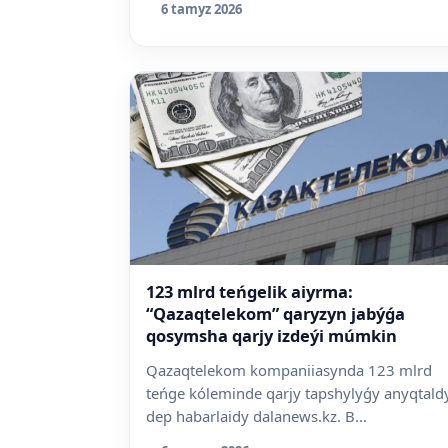
6 tamyz 2026
123 mlrd teńgelik aiyrma:
“Qazaqtelekom” qaryzyn jabýǵa
qosymsha qarjy izdeýi múmkin
Qazaqtelekom kompaniiasynda 123 mlrd
teńge kóleminde qarjy tapshylyǵy anyqtaldy
dep habarlaidy dalanews.kz. B...