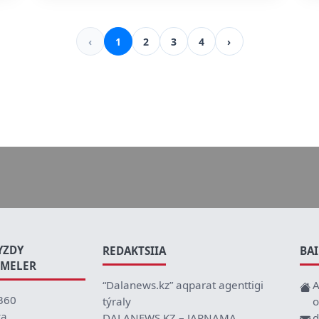
‹
1
2
3
4
›
YZDY
REDAKTSIIA
BA
EMELER
“Dalanews.kz” aqparat agenttigi
A
360
týraly
o
ca
DALANEWS.KZ – JARNAMA
d