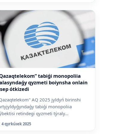
Qazaqtelekom” tabiǵi monopoliia
alasyndaǵy qyzmeti boiynsha onlain
sep ótkizedi
Qazaqtelekom" AQ 2025 jyldyń birinshi
artyjyldyǵyndaǵy tabiǵi monopoliia
ýbektisi retindegi qyzmeti týraly...
4 qyrkúıek 2025