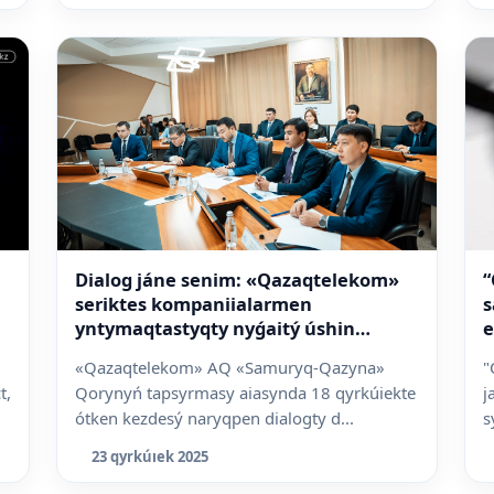
Dialog jáne senim: «Qazaqtelekom»
“
seriktes kompaniialarmen
s
yntymaqtastyqty nyǵaitý úshin
e
kezdesý ótkizdi
«Qazaqtelekom» AQ «Samuryq-Qazyna»
"
t,
Qorynyń tapsyrmasy aiasynda 18 qyrkúiekte
j
ótken kezdesý naryqpen dialogty d...
s
23 qyrkúıek 2025