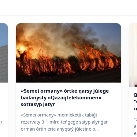
«Semei ormany» órtke qarsy júiege
B
bailanysty «Qazaqtelekommen»
“
sottasyp jatyr
m
«Semei ormany» memlekettik tabiǵi
“
ar
rezervaty 3,1 mlrd teńgege satyp alynǵan
a
orman órtin erte anyqtaý júiesine b...
e