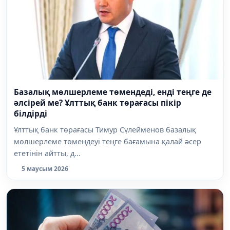
Базалық мөлшерлеме төмендеді, енді теңге де
әлсірей ме? Ұлттық банк төрағасы пікір
білдірді
Ұлттық банк төрағасы Тимур Сүлейменов базалық
мөлшерлеме төмендеуі теңге бағамына қалай әсер
ететінін айтты, д...
5 маусым 2026