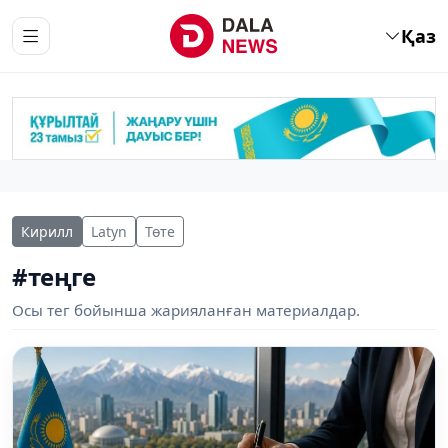
Қаз
Кирилл
Latyn
Төте
#теңге
Осы тег бойынша жарияланған материалдар.