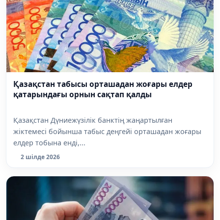
Қазақстан табысы орташадан жоғары елдер
қатарындағы орнын сақтап қалды
Қазақстан Дүниежүзілік банктің жаңартылған
жіктемесі бойынша табыс деңгейі орташадан жоғары
елдер тобына енді,...
2 шілде 2026