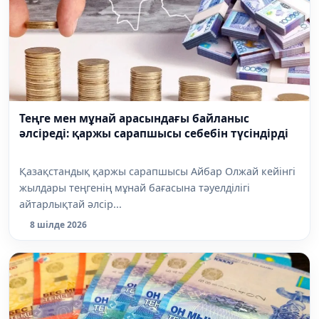
Теңге мен мұнай арасындағы байланыс
әлсіреді: қаржы сарапшысы себебін түсіндірді
Қазақстандық қаржы сарапшысы Айбар Олжай кейінгі
жылдары теңгенің мұнай бағасына тәуелділігі
айтарлықтай әлсір...
8 шілде 2026