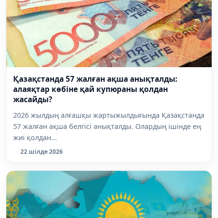
Қазақстанда 57 жалған ақша анықталды:
алаяқтар көбіне қай купюраны қолдан
жасайды?
2026 жылдың алғашқы жартыжылдығында Қазақстанда
57 жалған ақша белгісі анықталды. Олардың ішінде ең
жиі қолдан...
22 шілде 2026