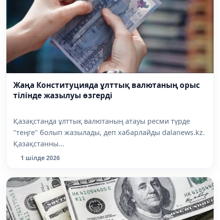
Жаңа Конституцияда ұлттық валютаның орыс
тілінде жазылуы өзгерді
Қазақстанда ұлттық валютаның атауы ресми түрде
"теңге" болып жазылады, деп хабарлайды dalanews.kz.
Қазақстанны...
1 шілде 2026