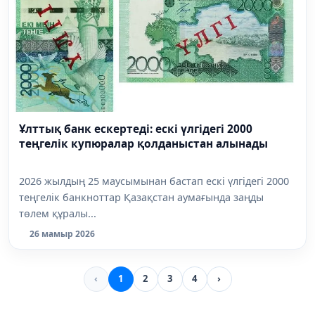
Ұлттық банк ескертеді: ескі үлгідегі 2000
теңгелік купюралар қолданыстан алынады
2026 жылдың 25 маусымынан бастап ескі үлгідегі 2000
теңгелік банкноттар Қазақстан аумағында заңды
төлем құралы...
26 мамыр 2026
‹
1
2
3
4
›