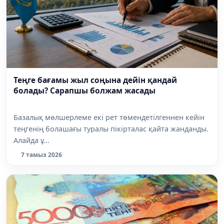
Теңге бағамы жыл соңына дейін қандай
болады? Сарапшы болжам жасады
Базалық мөлшерлеме екі рет төмендетілгеннен кейін
теңгенің болашағы туралы пікірталас қайта жанданды.
Алайда ұ...
7 тамыз 2026