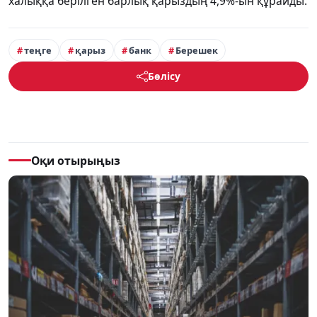
халыққа берілген барлық қарыздың 4,9%-ын құрайды.
теңге
қарыз
банк
Берешек
Бөлісу
Оқи отырыңыз