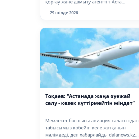
қорғау және дамыту агенттігі Аста...
29 шілде 2026
Тоқаев: "Астанада жаңа әуежай
салу - кезек күттірмейтін міндет"
Мемлекет басшысы авиация саласындағ
табысымыз көбейіп келе жатқанын
мәлімдеді, деп хабарлайды dalanews.kz.