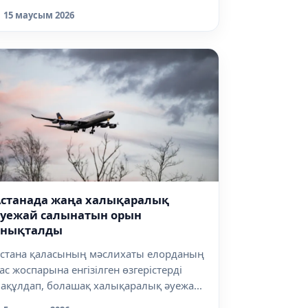
абарлайды dala...
15 маусым 2026
Астанада жаңа халықаралық
әуежай салынатын орын
анықталды
стана қаласының мәслихаты елорданың
ас жоспарына енгізілген өзгерістерді
ақұлдап, болашақ халықаралық әуежа...