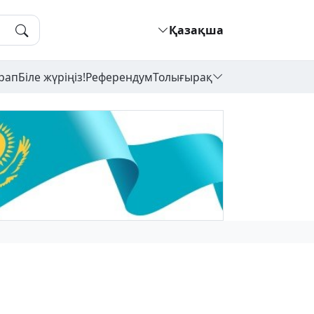
Қазақша
рап
Біле жүріңіз!
Референдум
Толығырақ