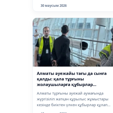
Пр...
30 маусым 2026
Алматы әуежайы тағы да сынға
қалды: қала тұрғыны
жолаушыларға құбырлар
құлағанын айтты
Алматы тұрғыны әуежай аумағында
жүргізіліп жатқан құрылыс жұмыстары
кезінде биіктен үлкен құбырлар құлап
кетке...