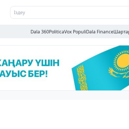
Dala 360
Politica
Vox Populi
Dala Finance
Шарта