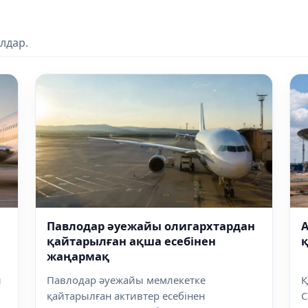
лдар.
Павлодар әуежайы олигархтардан
қайтарылған ақша есебінен
жаңармақ
ы
Павлодар әуежайы мемлекетке
Қ
қайтарылған активтер есебінен
С