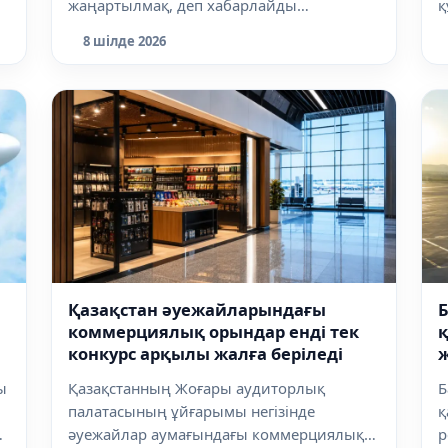
жаңартылмақ, деп хабарлайды
қ
dalanews.kz. Бас Прокуро...
м
8 шілде 2026
Қазақстан әуежайларындағы
коммерциялық орындар енді тек
конкурс арқылы жалға беріледі
ы
Қазақстанның Жоғары аудиторлық
Б
палатасының ұйғарымы негізінде
қ
әуежайлар аумағындағы коммерциялық
р