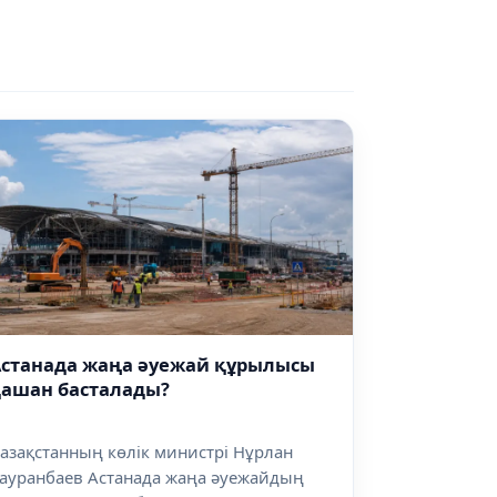
Астанада жаңа әуежай құрылысы
қашан басталады?
азақстанның көлік министрі Нұрлан
ауранбаев Астанада жаңа әуежайдың