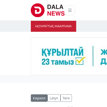
АҚПАРАТТЫҚ ХАБАРЛАМА
Кирилл
Latyn
Төте