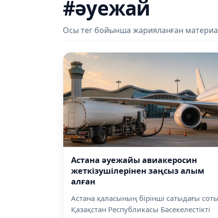
#әуежай
Осы тег бойынша жарияланған материа
Астана әуежайы авиакеросин
жеткізушілерінен заңсыз алым
алған
Астана қаласының бірінші сатыдағы сот
Қазақстан Республикасы Бәсекелестікті