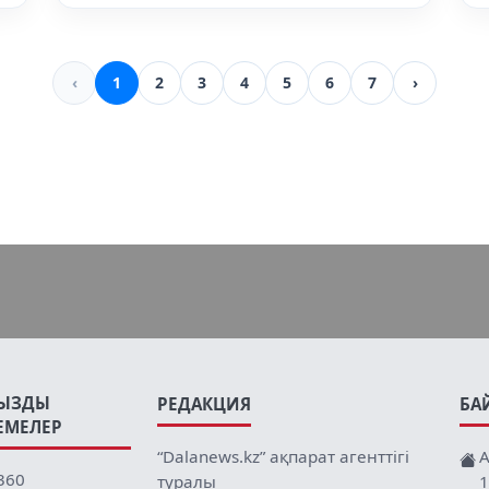
‹
1
2
3
4
5
6
7
›
ЫЗДЫ
РЕДАКЦИЯ
БА
ЕМЕЛЕР
“Dalanews.kz” ақпарат агенттігі
А
360
туралы
1