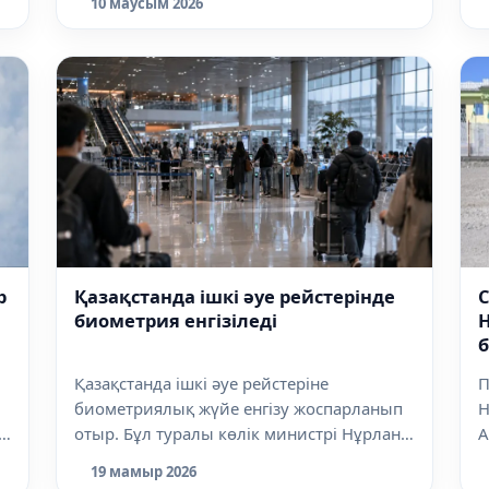
10 маусым 2026
р
Қазақстанда ішкі әуе рейстерінде
биометрия енгізіледі
б
Қазақстанда ішкі әуе рейстеріне
П
биометриялық жүйе енгізу жоспарланып
Н
і
отыр. Бұл туралы көлік министрі Нұрлан
А
Са...
т
19 мамыр 2026