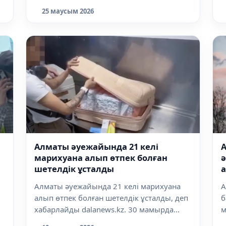
қызметті жүрг...
х
25 маусым 2026
Алматы әуежайында 21 келі
марихуана алып өтпек болған
шетелдік ұсталды
Алматы әуежайында 21 келі марихуана
А
алып өтпек болған шетелдік ұсталды, деп
б
хабарлайды dalanews.kz. 30 мамырда...
м