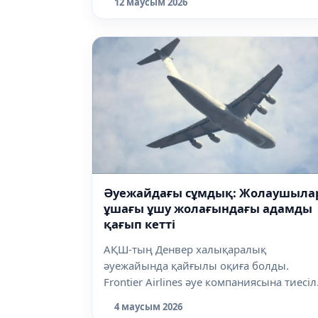
12 маусым 2026
Әуежайдағы сұмдық: Жолаушыла
ұшағы ұшу жолағындағы адамды
қағып кетті
АҚШ-тың Денвер халықаралық
әуежайында қайғылы оқиға болды.
Frontier Airlines әуе компаниясына тиесіл
жолаушыл...
4 маусым 2026