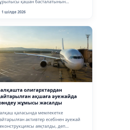
ұрылысы қашан басталатынын
әлімдеді, д...
1 шілде 2026
Балқашта олигархтардан
қайтарылған ақшаға әуежайда
жөндеу жұмысы жасалды
алқаш қаласында мемлекетке
айтарылған активтер есебінен әуежай
еконструкциясы аяқталды, деп