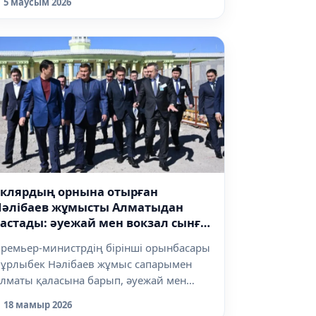
5 маусым 2026
Склярдың орнына отырған
Нәлібаев жұмысты Алматыдан
астады: әуежай мен вокзал сынға
ұшырады
ремьер-министрдің бірінші орынбасары
ұрлыбек Нәлібаев жұмыс сапарымен
лматы қаласына барып, әуежай мен
емі...
18 мамыр 2026