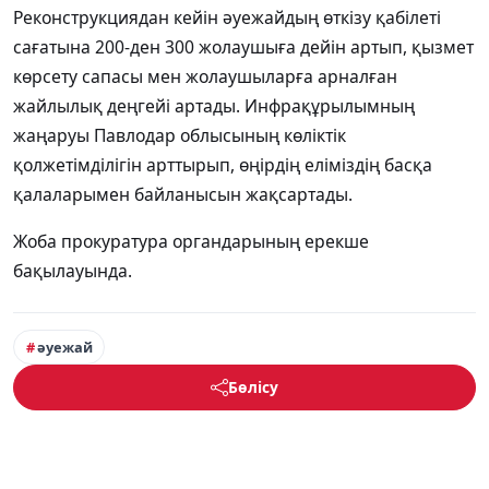
Реконструкциядан кейін әуежайдың өткізу қабілеті
сағатына 200-ден 300 жолаушыға дейін артып, қызмет
көрсету сапасы мен жолаушыларға арналған
жайлылық деңгейі артады. Инфрақұрылымның
жаңаруы Павлодар облысының көліктік
қолжетімділігін арттырып, өңірдің еліміздің басқа
қалаларымен байланысын жақсартады.
Жоба прокуратура органдарының ерекше
бақылауында.
әуежай
Бөлісу