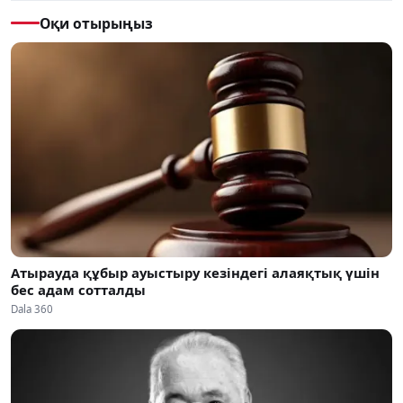
Оқи отырыңыз
Атырауда құбыр ауыстыру кезіндегі алаяқтық үшін
бес адам сотталды
Dala 360