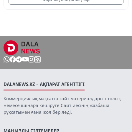
DALANEWS.KZ – АҚПАРАТ АГЕНТТІГІ
Коммерциялық мақсатта сайт материалдарын толық
немесе ішінара көшіруге Сайт иесінің жазбаша
рұқсатымен ғана жол беріледі.
МАҢЫЗДЫ СІЛТЕМЕЛЕР