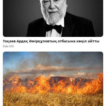
Тоқаев Ардақ Әмірқұловтың отбасына көңіл айтты
Dala 360