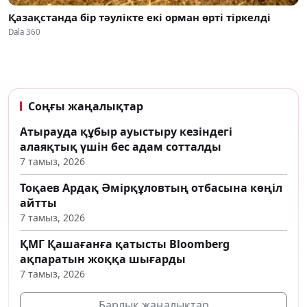
Қазақстанда бір тәулікте екі орман өрті тіркелді
Dala 360
Соңғы жаңалықтар
Атырауда құбыр ауыстыру кезіндегі
алаяқтық үшін бес адам сотталды
7 тамыз, 2026
Тоқаев Ардақ Әмірқұловтың отбасына көңіл
айтты
7 тамыз, 2026
ҚМГ Қашағанға қатысты Bloomberg
ақпаратын жоққа шығарды
7 тамыз, 2026
Барлық жаңалықтар