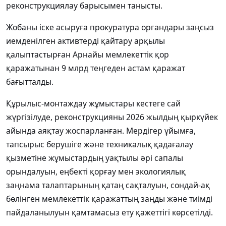
реконструкциялау барысымен танысты.
Жобаны іске асыруға прокуратура органдары заңсыз
иемденілген активтерді қайтару арқылы
қалыптастырған Арнайы мемлекеттік қор
қаражатынан 9 млрд теңгеден астам қаражат
бағытталды.
Құрылыс-монтаждау жұмыстары кестеге сай
жүргізілуде, реконструкцияны 2026 жылдың қыркүйек
айында аяқтау жоспарланған. Мердігер ұйымға,
тапсырыс берушіге және техникалық қадағалау
қызметіне жұмыстардың уақтылы әрі сапалы
орындалуын, еңбекті қорғау мен экологиялық
заңнама талаптарының қатаң сақталуын, сондай-ақ
бөлінген мемлекеттік қаражаттың заңды және тиімді
пайдаланылуын қамтамасыз ету қажеттігі көрсетілді.