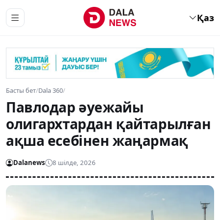
Қаз
Басты бет
/
Dala 360
/
Павлодар әуежайы
олигархтардан қайтарылған
ақша есебінен жаңармақ
Dalanews
8 шілде, 2026