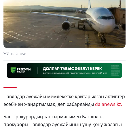
ЖИ: dalanews
Павлодар әуежайы мемлекетке қайтарылған активтер
есебінен жаңартылмақ, деп хабарлайды
dalanews.kz.
Бас Прокурордың тапсырмасымен Бас көлік
прокуроры Павлодар әуежайының ұшу-қону жолағын