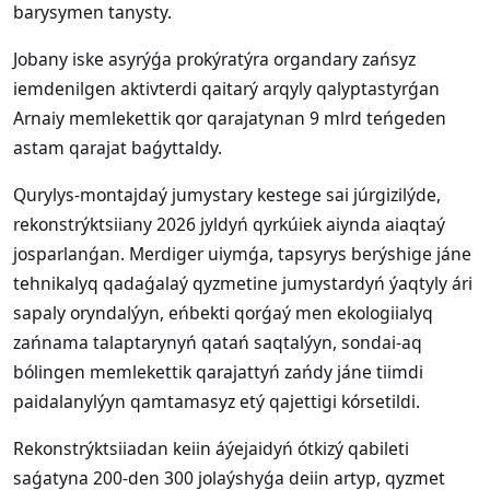
barysymen tanysty.
Jobany iske asyrýǵa prokýratýra organdary zańsyz
iemdenilgen aktivterdi qaitarý arqyly qalyptastyrǵan
Arnaiy memlekettik qor qarajatynan 9 mlrd teńgeden
astam qarajat baǵyttaldy.
Qurylys-montajdaý jumystary kestege sai júrgizilýde,
rekonstrýktsiiany 2026 jyldyń qyrkúiek aiynda aiaqtaý
josparlanǵan. Merdiger uiymǵa, tapsyrys berýshige jáne
tehnikalyq qadaǵalaý qyzmetine jumystardyń ýaqtyly ári
sapaly oryndalýyn, eńbekti qorǵaý men ekologiialyq
zańnama talaptarynyń qatań saqtalýyn, sondai-aq
bólingen memlekettik qarajattyń zańdy jáne tiimdi
paidalanylýyn qamtamasyz etý qajettigi kórsetildi.
Rekonstrýktsiiadan keiin áýejaidyń ótkizý qabileti
saǵatyna 200-den 300 jolaýshyǵa deiin artyp, qyzmet