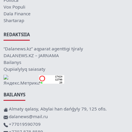
Politica
Vox Populi
Dala Finance
Shartarap
REDAKTSIIA
“Dalanews.kz” aqparat agenttigi týraly
DALANEWS.KZ – JARNAMA
Bailanys
Qupiialylyq saiasaty
BAILANYS
Almaty qalasy, Abylai han dańǵyly 79, 125 ofis.
dalanews@mail.ru
+77019590709
+7707 878 8589