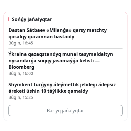
Sońǵy jańalyqtar
Dastan Sátbaev «Milanǵa» qarsy matchty
qosalqy quramnan bastaidy
Búgin, 16:45
Ýkraina qazaqstandyq munai tasymaldaityn
nysandarǵa soqqy jasamaýǵa kelisti —
Bloomberg
Búgin, 16:00
Shymkent turǵyny áleýmettik jelidegi ádepsiz
áreketi úshin 10 táýlikke qamaldy
Búgin, 15:25
Barlyq jańalyqtar