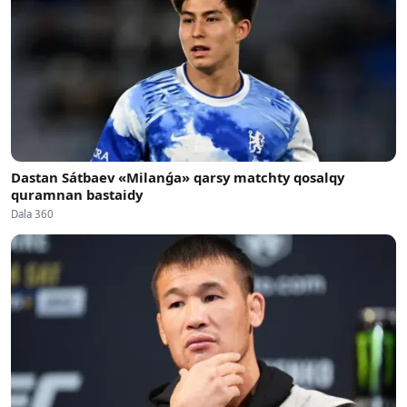
Dastan Sátbaev «Milanǵa» qarsy matchty qosalqy
quramnan bastaidy
Dala 360