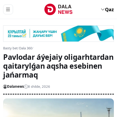
Qaz
Basty bet
/
Dala 360
/
Pavlodar áýejaiy oligarhtardan
qaitarylǵan aqsha esebinen
jańarmaq
Dalanews
8 shilde, 2026