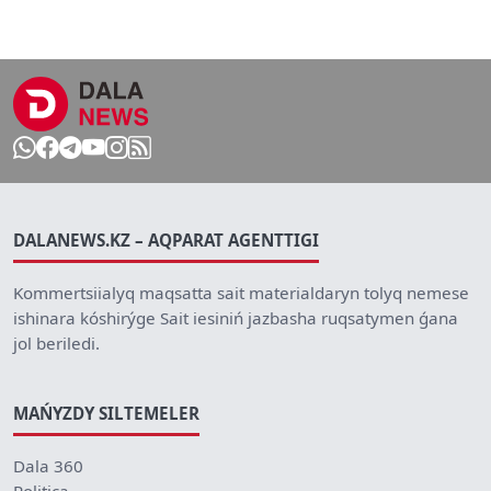
DALANEWS.KZ – AQPARAT AGENTTIGI
Kommertsiialyq maqsatta sait materialdaryn tolyq nemese
ishinara kóshirýge Sait iesiniń jazbasha ruqsatymen ǵana
jol beriledi.
MAŃYZDY SILTEMELER
Dala 360