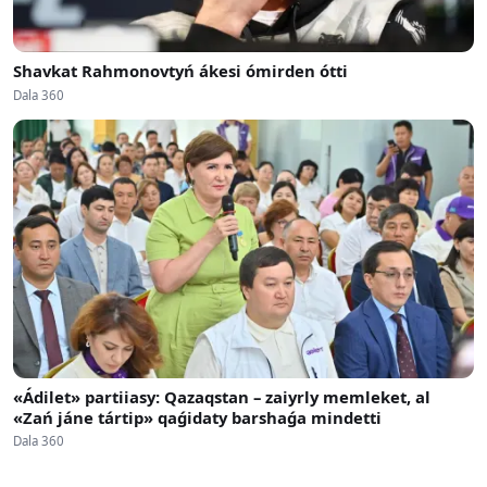
Shavkat Rahmonovtyń ákesi ómirden ótti
Dala 360
«Ádilet» partiiasy: Qazaqstan – zaiyrly memleket, al
«Zań jáne tártip» qaǵidaty barshaǵa mindetti
Dala 360