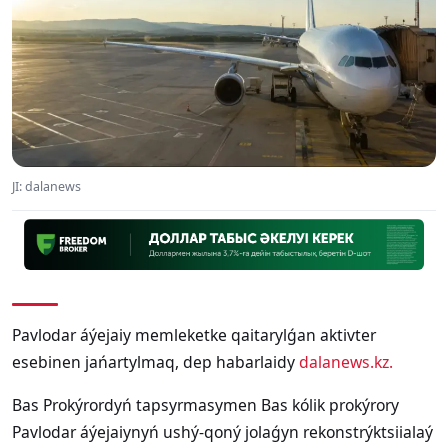
JI: dalanews
Pavlodar áýejaiy memleketke qaitarylǵan aktivter
esebinen jańartylmaq, dep habarlaidy
dalanews.kz.
Bas Prokýrordyń tapsyrmasymen Bas kólik prokýrory
Pavlodar áýejaiynyń ushý-qoný jolaǵyn rekonstrýktsiialaý