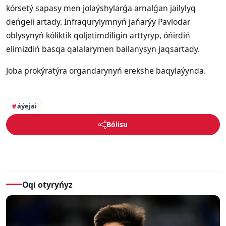
kórsetý sapasy men jolaýshylarǵa arnalǵan jailylyq
deńgeii artady. Infraqurylymnyń jańarýy Pavlodar
oblysynyń kóliktik qoljetimdiligin arttyryp, óńirdiń
elimizdiń basqa qalalarymen bailanysyn jaqsartady.
Joba prokýratýra organdarynyń erekshe baqylaýynda.
áýejai
Bólisu
Oqi otyryńyz