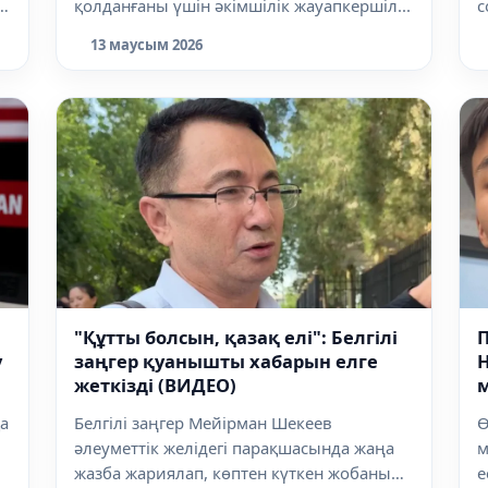
қолданғаны үшін әкімшілік жауапкершіл...
с
13 маусым 2026
"Құтты болсын, қазақ елі": Белгілі
П
у
заңгер қуанышты хабарын елге
Н
жеткізді (ВИДЕО)
а
Белгілі заңгер Мейірман Шекеев
Ө
әлеуметтік желідегі парақшасында жаңа
м
жазба жариялап, көптен күткен жобаның
е