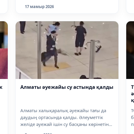
бас...
17 мамыр 2026
к
Алматы әуежайы су астында қалды
Т
ә
Алматы халықаралық әуежайы тағы да
Т
даудың ортасында қалды. Әлеуметтік
б
желіде әуежай ішін су басқаны көрінетін...
п
ж