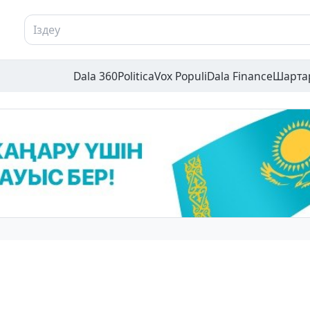
Dala 360
Politica
Vox Populi
Dala Finance
Шарта