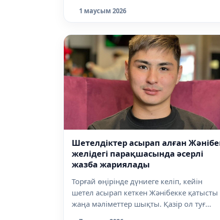
1 маусым 2026
Шетелдіктер асырап алған Жәнібе
желідегі парақшасында әсерлі
жазба жариялады
Торғай өңірінде дүниеге келіп, кейін
шетел асырап кеткен Жәнібекке қатысты
жаңа мәліметтер шықты. Қазір ол туғ...