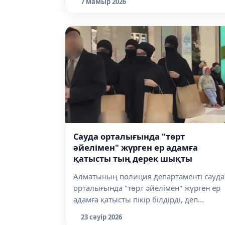
7 мамыр 2026
Сауда орталығында "төрт
әйелімен" жүрген ер адамға
қатысты тың дерек шықты
Алматының полиция департаменті сауда
орталығында "төрт әйелімен" жүрген ер
адамға қатысты пікір білдірді, деп...
23 сәуір 2026