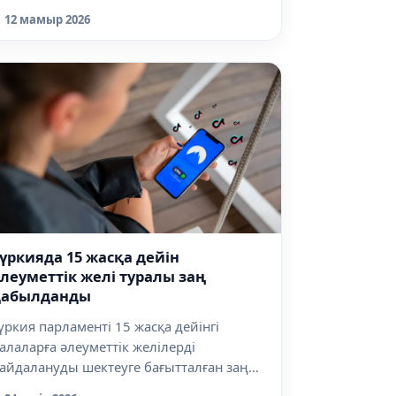
12 мамыр 2026
үркияда 15 жасқа дейін
леуметтік желі туралы заң
қабылданды
үркия парламенті 15 жасқа дейінгі
алаларға әлеуметтік желілерді
айдалануды шектеуге бағытталған заң
обасын...