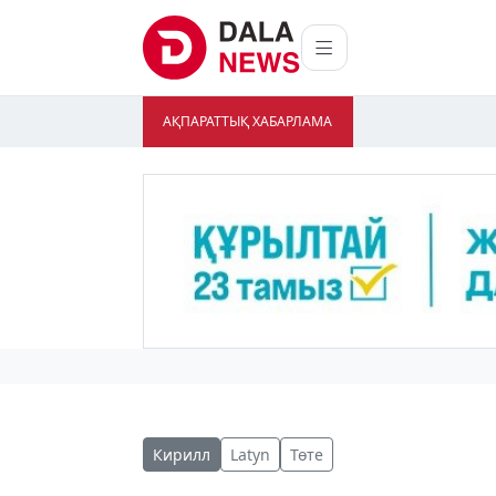
АҚПАРАТТЫҚ ХАБАРЛАМА
Кирилл
Latyn
Төте