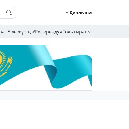
Қазақша
рап
Біле жүріңіз!
Референдум
Толығырақ