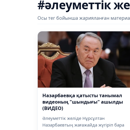
#әлеуметтік же
Осы тег бойынша жарияланған материа
Назарбаевқа қатысты танымал
видеоның "шындығы" ашылды
(ВИДЕО)
Әлеуметтік желіде Нұрсұлтан
Назарбаевтың жағажайда жүгіріп бара