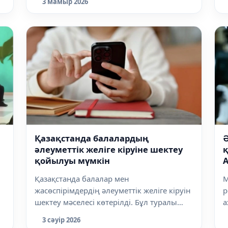
3 мамыр 2026
Қазақстанда балалардың
Ә
әлеуметтік желіге кіруіне шектеу
қ
қойылуы мүмкін
Қазақстанда балалар мен
М
жасөспірімдердің әлеуметтік желіге кіруін
р
шектеу мәселесі көтерілді. Бұл туралы
а
Жасанд...
б
3 сәуір 2026