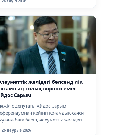
24 сәуір 2026
леуметтік желідегі белсенділік
оғамның толық көрінісі емес —
Айдос Сарым
әжіліс депутаты Айдос Сарым
еферендумнан кейінгі қоғамдық-саяси
хуалға баға беріп, әлеуметтік желідегі
елс...
26 наурыз 2026