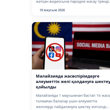
жатқан видеосына пародия жасау тренді
кеңінен...
18 маусым 2026
Малайзияда жасөспірімдерге
әлеуметтік желі қолдануға шекте
қойылды
Малайзияда 1 маусымнан бастап 16 жасқ
толмаған балалар үшін әлеуметтік
желілерді пайдалануға шектеу енгізілді...