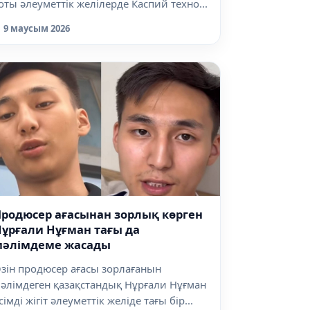
оты әлеуметтік желілерде Каспий техно...
9 маусым 2026
родюсер ағасынан зорлық көрген
ұрғали Нұғман тағы да
мәлімдеме жасады
зін продюсер ағасы зорлағанын
әлімдеген қазақстандық Нұрғали Нұғман
сімді жігіт әлеуметтік желіде тағы бір...