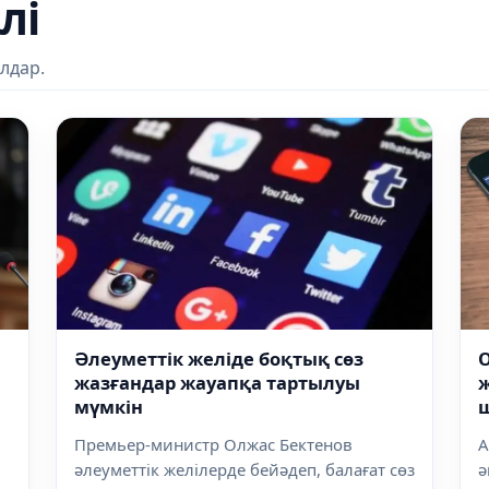
лі
лдар.
Әлеуметтік желіде боқтық сөз
жазғандар жауапқа тартылуы
ж
мүмкін
Премьер-министр Олжас Бектенов
А
әлеуметтік желілерде бейәдеп, балағат сөз
ә