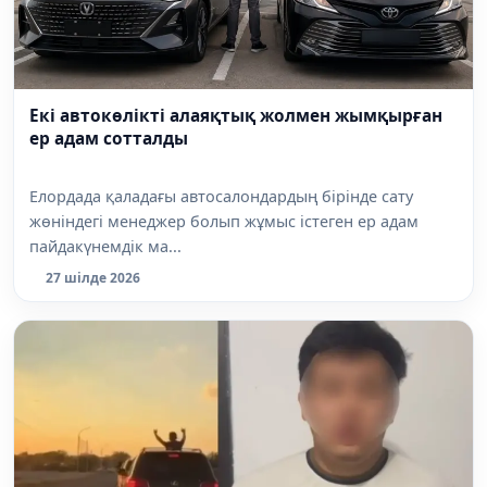
Екі автокөлікті алаяқтық жолмен жымқырған
ер адам сотталды
Елордада қаладағы автосалондардың бірінде сату
жөніндегі менеджер болып жұмыс істеген ер адам
пайдакүнемдік ма...
27 шілде 2026