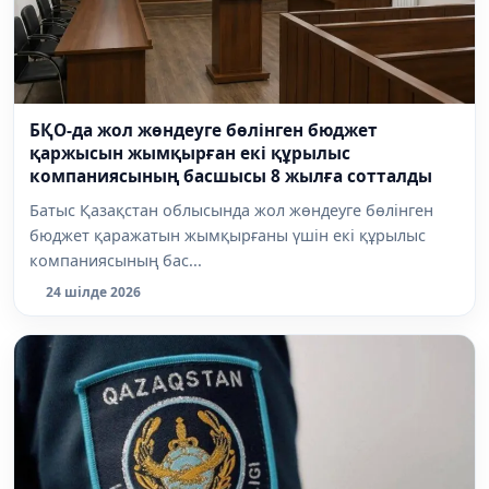
БҚО-да жол жөндеуге бөлінген бюджет
қаржысын жымқырған екі құрылыс
компаниясының басшысы 8 жылға сотталды
Батыс Қазақстан облысында жол жөндеуге бөлінген
бюджет қаражатын жымқырғаны үшін екі құрылыс
компаниясының бас...
24 шілде 2026