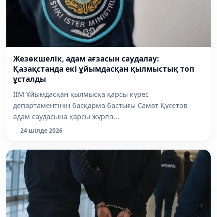
Жезөкшелік, адам ағзасын саудалау:
Қазақстанда екі ұйымдасқан қылмыстық топ
ұсталды
ІІМ Ұйымдасқан қылмысқа қарсы күрес
департаментінің басқарма бастығы Самат Құсетов
адам саудасына қарсы жүргіз...
24 шілде 2026