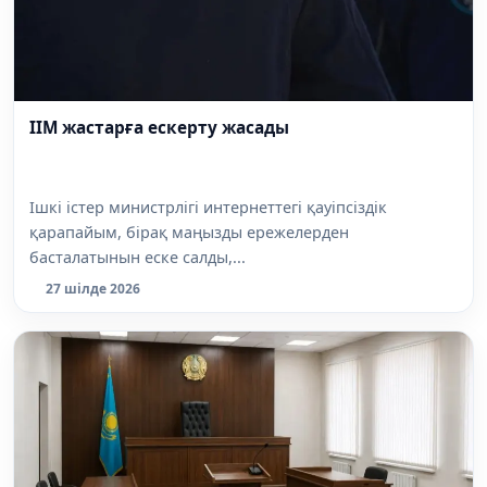
ІІМ жастарға ескерту жасады
Ішкі істер министрлігі интернеттегі қауіпсіздік
қарапайым, бірақ маңызды ережелерден
басталатынын еске салды,...
27 шілде 2026