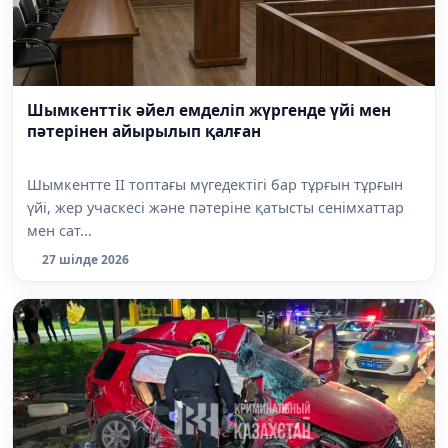
Шымкенттік әйел емделіп жүргенде үйі мен
пәтерінен айырылып қалған
Шымкентте II топтағы мүгедектігі бар тұрғын тұрғын
үйі, жер учаскесі және пәтеріне қатысты сенімхаттар
мен сат...
27 шілде 2026