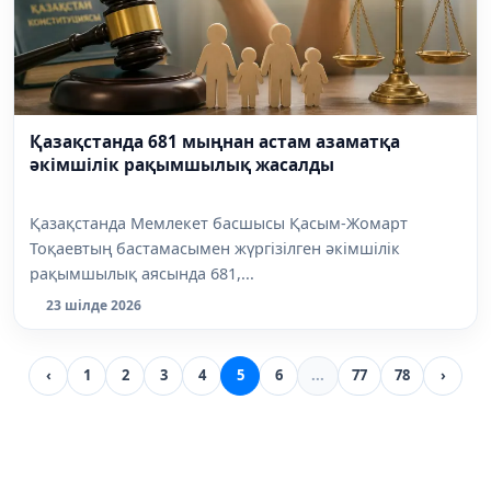
Қазақстанда 681 мыңнан астам азаматқа
әкімшілік рақымшылық жасалды
Қазақстанда Мемлекет басшысы Қасым-Жомарт
Тоқаевтың бастамасымен жүргізілген әкімшілік
рақымшылық аясында 681,...
23 шілде 2026
‹
1
2
3
4
5
6
...
77
78
›