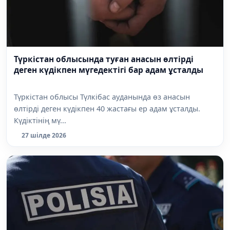
Түркістан облысында туған анасын өлтірді
деген күдікпен мүгедектігі бар адам ұсталды
Түркістан облысы Түлкібас ауданында өз анасын
өлтірді деген күдікпен 40 жастағы ер адам ұсталды.
Күдіктінің мү...
27 шілде 2026