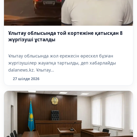
Ұлытау облысында той кортежіне қатысқан 8
жүргізуші ұсталды
Ұлытау облысында жол ережесін өрескел бұзған
жүргізушілер жауапқа тартылды, деп хабарлайды
dalanews.kz. Ұлытау...
27 шілде 2026