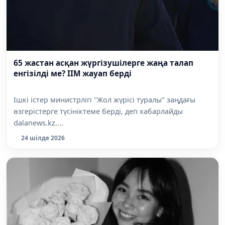
65 жастан асқан жүргізушілерге жаңа талап
енгізілді ме? ІІМ жауап берді
Ішкі істер министрлігі "Жол жүрісі туралы" заңдағы
өзгерістерге түсініктеме берді, деп хабарлайды
dalanews.kz....
24 шілде 2026