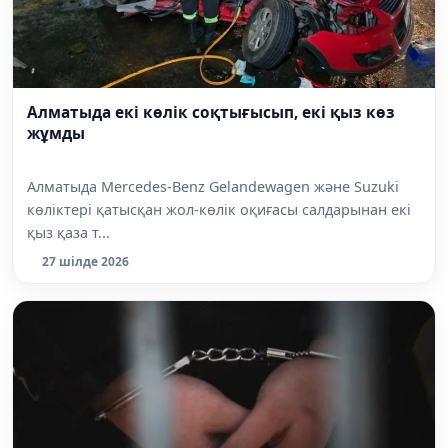
Алматыда екі көлік соқтығысып, екі қыз көз
жұмды
Алматыда Mercedes-Benz Gelandewagen және Suzuki
көліктері қатысқан жол-көлік оқиғасы салдарынан екі
қыз қаза т...
27 шілде 2026