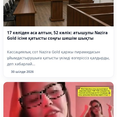
17 келіден аса алтын, 52 көлік: атышулы Nazira
Gold ісіне қатысты соңғы шешім шықты
Кассациялық сот Nazira Gold қаржы пирамидасын
ұйымдастырушыға қатысты үкімді өзгеріссіз қалдырды,
деп хабарлай...
30 шілде 2026