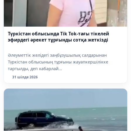
Түркістан облысында Tik Tok-тағы тікелей
эфирдегі әрекет тұрғынды сотқа жеткізді
Әлеуметтік желідегі заңбұзушылық салдарынан
Түркістан облысының тұрғыны жауапкершілікке
тартылды, деп хабарлай...
31 шілде 2026