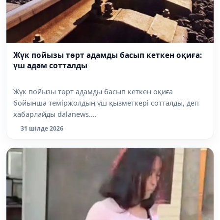
Жүк пойызы төрт адамды басып кеткен оқиға:
үш адам сотталды
Жүк пойызы төрт адамды басып кеткен оқиға
бойынша теміржолдың үш қызметкері сотталды, деп
хабарлайды dalanews....
31 шілде 2026