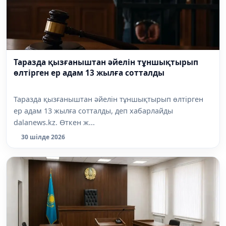
Таразда қызғаныштан әйелін тұншықтырып
өлтірген ер адам 13 жылға сотталды
Таразда қызғаныштан әйелін тұншықтырып өлтірген
ер адам 13 жылға сотталды, деп хабарлайды
dalanews.kz. Өткен ж...
30 шілде 2026