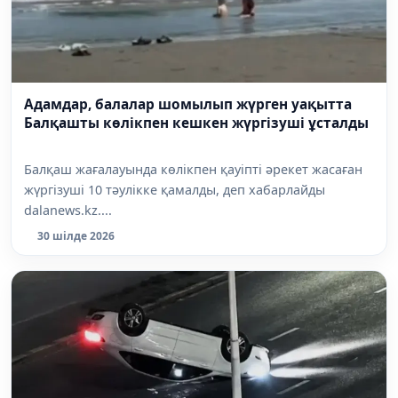
Адамдар, балалар шомылып жүрген уақытта
Балқашты көлікпен кешкен жүргізуші ұсталды
Балқаш жағалауында көлікпен қауіпті әрекет жасаған
жүргізуші 10 тәулікке қамалды, деп хабарлайды
dalanews.kz....
30 шілде 2026