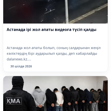
Астанада ірі жол апаты видеоға түсіп қалды
Астанада жол апаты болып, соның салдарынан жеңіл
көліктердің бірі аударылып қалды, деп хабарлайды
dalanews.kz....
30 шілде 2026