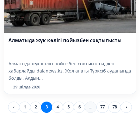
Алматыда жүк көлігі пойызбен соқтығысты
Алматыда жүк көлігі пойызбен соқтығысты, деп
хабарлайды dalanews.kz. Жол апаты Түрксіб ауданында
болды. Алдын...
29 шілде 2026
‹
1
2
3
4
5
6
...
77
78
›