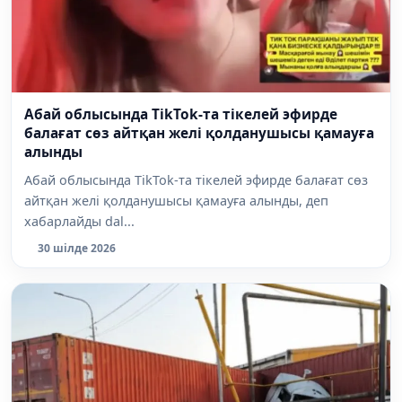
Абай облысында TikTok-та тікелей эфирде
балағат сөз айтқан желі қолданушысы қамауға
алынды
Абай облысында TikTok-та тікелей эфирде балағат сөз
айтқан желі қолданушысы қамауға алынды, деп
хабарлайды dal...
30 шілде 2026