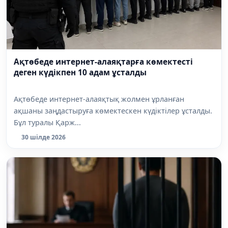
Ақтөбеде интернет-алаяқтарға көмектесті
деген күдікпен 10 адам ұсталды
Ақтөбеде интернет-алаяқтық жолмен ұрланған
ақшаны заңдастыруға көмектескен күдіктілер ұсталды.
Бұл туралы Қарж...
30 шілде 2026