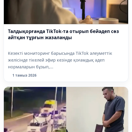
Талдықорғанда TikTok-та отырып бейәдеп сөз
айтқан тұрғын жазаланды
Кезекті мониторинг барысында TikTok әлеуметтік
желісінде тікелей эфир кезінде қоғамдық әдеп
нормаларын бұзып,...
1 тамыз 2026