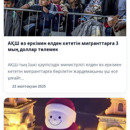
АҚШ өз еркімен елден кететін мигранттарға 3
мың доллар төлемек
АҚШ-тың Ішкі қауіпсіздік министрлігі елден өз еркімен
кететін мигранттарға берілетін жәрдемақыны үш есе
ұлғайт...
23 желтоқсан 2025