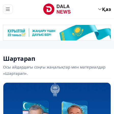
Қаз
Шартарап
Осы айдардағы соңғы жаңалықтар мен материалдар
«Шартарап».