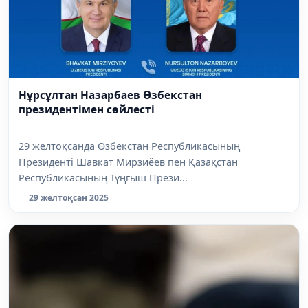
Нұрсұлтан Назарбаев Өзбекстан
президентімен сөйлесті
29 желтоқсанда Өзбекстан Республикасының
Президенті Шавкат Мирзиёев пен Қазақстан
Республикасының Тұңғыш Прези...
29 желтоқсан 2025