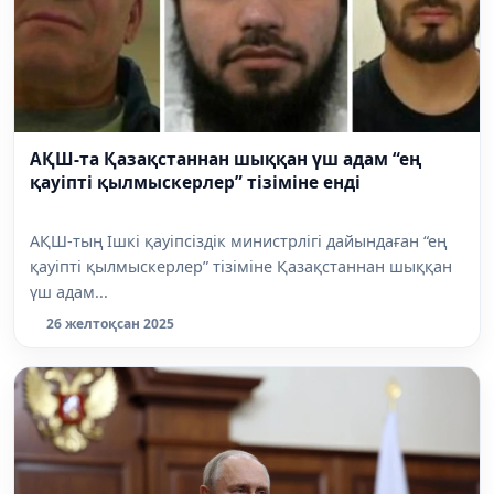
АҚШ-та Қазақстаннан шыққан үш адам “ең
қауіпті қылмыскерлер” тізіміне енді
АҚШ-тың Ішкі қауіпсіздік министрлігі дайындаған “ең
қауіпті қылмыскерлер” тізіміне Қазақстаннан шыққан
үш адам...
26 желтоқсан 2025