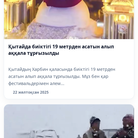
Қытайда биіктігі 19 метрден асатын алып
аққала тұрғызылды
Қытайдың Харбин қаласында биіктігі 19 метрден
асатын алып аққала тұрғызылды. Мұз бен қар
фестивальдерімен әлем...
22 желтоқсан 2025