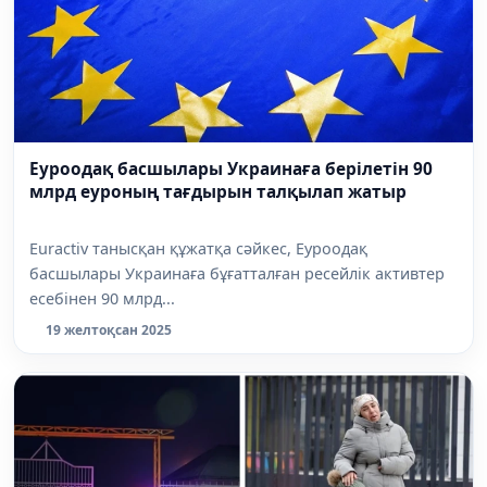
Еуроодақ басшылары Украинаға берілетін 90
млрд еуроның тағдырын талқылап жатыр
Euractiv танысқан құжатқа сәйкес, Еуроодақ
басшылары Украинаға бұғатталған ресейлік активтер
есебінен 90 млрд...
19 желтоқсан 2025