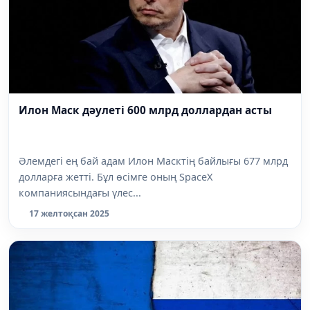
Илон Маск дәулеті 600 млрд доллардан асты
Әлемдегі ең бай адам Илон Масктің байлығы 677 млрд
долларға жетті. Бұл өсімге оның SpaceX
компаниясындағы үлес...
17 желтоқсан 2025