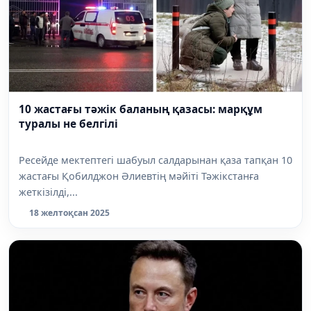
10 жастағы тәжік баланың қазасы: марқұм
туралы не белгілі
Ресейде мектептегі шабуыл салдарынан қаза тапқан 10
жастағы Қобилджон Әлиевтің мәйіті Тәжікстанға
жеткізілді,...
18 желтоқсан 2025