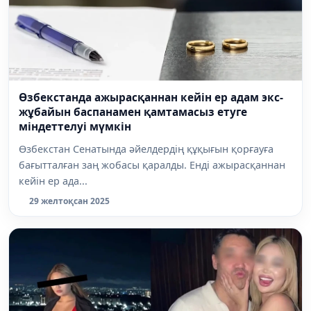
Өзбекстанда ажырасқаннан кейін ер адам экс-
жұбайын баспанамен қамтамасыз етуге
міндеттелуі мүмкін
Өзбекстан Сенатында әйелдердің құқығын қорғауға
бағытталған заң жобасы қаралды. Енді ажырасқаннан
кейін ер ада...
29 желтоқсан 2025