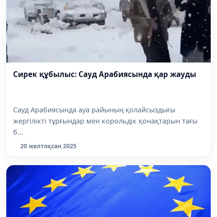
Сирек құбылыс: Сауд Арабиясында қар жауды
Сауд Арабиясында ауа райының қолайсыздығы
жергілікті тұрғындар мен корольдік қонақтарын тағы
б...
20 желтоқсан 2025