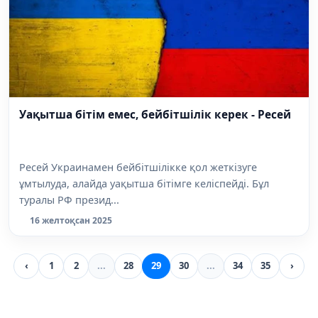
Уақытша бітім емес, бейбітшілік керек - Ресей
Ресей Украинамен бейбітшілікке қол жеткізуге
ұмтылуда, алайда уақытша бітімге келіспейді. Бұл
туралы РФ презид...
16 желтоқсан 2025
‹
1
2
...
28
29
30
...
34
35
›