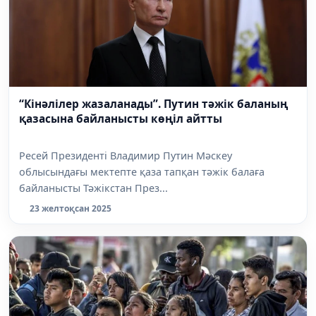
“Кінәлілер жазаланады”. Путин тәжік баланың
қазасына байланысты көңіл айтты
Ресей Президенті Владимир Путин Мәскеу
облысындағы мектепте қаза тапқан тәжік балаға
байланысты Тәжікстан През...
23 желтоқсан 2025