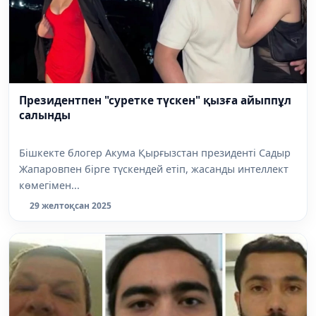
Президентпен "суретке түскен" қызға айыппұл
салынды
Бішкекте блогер Акума Қырғызстан президенті Садыр
Жапаровпен бірге түскендей етіп, жасанды интеллект
көмегімен...
29 желтоқсан 2025