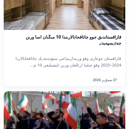
قازاقستاندىق جوو جاتاقحانالارىندا 10 مىڭنان اسا ورىن
جەتٸسپەيدٸ
قازاقستان جوعارى وقۋ ورىندارىنداعى ستۋدەنتتٸك جاتاقحانالاردا
2024–2025 وقۋ جىلىنا ارنالعان ورىن تاپشىلىعى 10 م...
27 سەۋٸر 2026