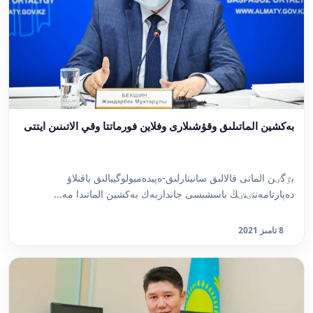
بەكشين الماتىلىق وقۋشىلارى وفلاين فورماتتا وقي الاتىنىن ايتتى
بٷگٸن الماتى قالالىق سانيتارلىق-ەپيدەميولوگييالىق باقىلاۋ
دەپارتامەنتٸنٸڭ باسشىسى جانداربەك بەكشين الماتىدا مە...
8 تامىز 2021