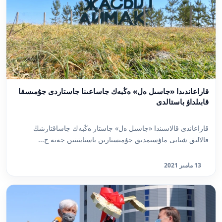
قاراعاندىدا «جاسىل ەل» ەڭبەك جاساعىنا جاستاردى جۇمىسقا
قابىلداۋ باستالدى
قاراعاندى قالاسىندا «جاسىل ەل» جاستار ەڭبەك جاساقتارىنىڭ
قالالىق شتابى ماۋسىمدىق جۇمىستارىن باستايتىنىن جەنە ج...
13 مامىر 2021