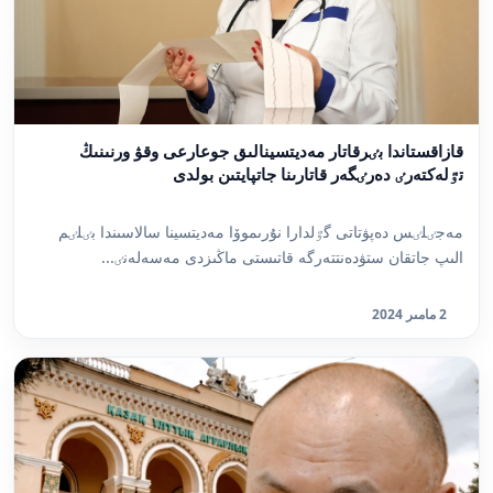
قازاقستاندا بٸرقاتار مەديتسينالىق جوعارعى وقۋ ورنىنىڭ
تٷلەكتەرٸ دەرٸگەر قاتارىنا جاتپايتىن بولدى
مەجٸلٸس دەپۋتاتى گٷلدارا نۇرىموۆا مەديتسينا سالاسىندا بٸلٸم
الىپ جاتقان ستۋدەنتتەرگە قاتىستى ماڭىزدى مەسەلەنٸ...
2 مامىر 2024