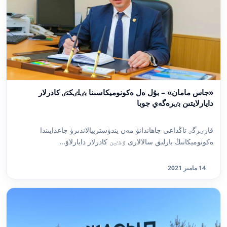
«جاس مامان» – بۇل ەل ەكونوميكاسىنا بٸلٸكتٸ كادرلار
دايارلايتىن بٸرەگەي جوبا
قازٸرگٸ تاڭداعى جاھاندانۋ مەن يندۋسترييالاندىرۋ جاعدايىندا
ەكونوميكانىڭ بارلىق سالالارى ٷشٸن كادرلار دايارلاۋ...
14 مامىر 2021