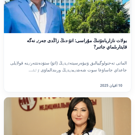
بولات نازارباەۆتىڭ مۇراسى: اتۋ-دىڭ زاڭدى جەرٸ نەگە
قايتارىلماي جاتىر?
الماتى تەحنولوگييالىق ۋنيۆەرسيتەتٸنٸڭ (اتۋ) ستۋدەنتتەرٸنە قولايلى
جاعداي جاساۋعا سوت شەشٸمٸنٸڭ ورىندالماۋى ٷلك...
10 اقپان 2025