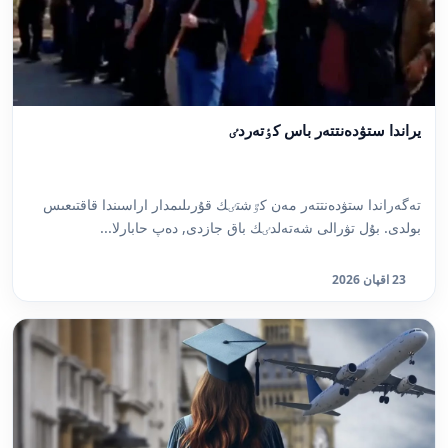
يراندا ستۋدەنتتەر باس كٶتەردٸ
تەگەراندا ستۋدەنتتەر مەن كٷشتٸك قۇرىلىمدار اراسىندا قاقتىعىس
بولدى. بۇل تۋرالى شەتەلدٸك باق جازدى, دەپ حابارلا...
23 اقپان 2026