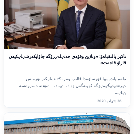
تاكير بالىقباەۆ: «ونلاين وقۋدى جەتٸلدٸرۋگە جاۋاپكەرشٸلٸكپەن
قاراۋ قاجەت»
ەلەم پاندەمييا قۇرساۋىندا قالىپ وتىر. كٷندەلٸكتٸ تۇرمىس-
تٸرشٸلٸگٸمٸزگە كٶپتەگەن ٶزگەرٸستەر ەنۋدە. ەسٸرەسە
بٸلٸ...
26 شٸلدە 2020