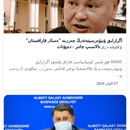
اگرارلىق ۋنيۆەرسيتەتتٸڭ جەرٸنە "ەسكٸ قازاقستان"
ٶكٸلدەرٸ تالاسىپ جاتىر - دەپۋتات
RAMS قۇرىلىس كومپانيياسى قازاق ۇلتتىق اگرارلىق
ۋنيۆەرسيتەتٸنٸڭ قالاشىعىنا توعىز قاباتتى بەس ٷي سالۋدى كٶزدەپ
و...
27 اقپان 2024