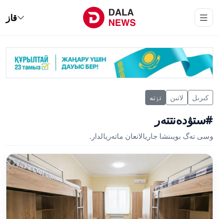
قاز
كىرىل
لاتىن
تٶتە
#ستۋدەنتتەر
وسى تەگ بويىنشا جاريالانعان ماتەريالدار.