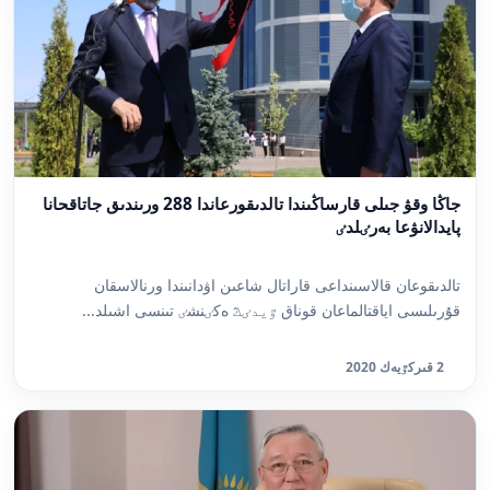
جاڭا وقۋ جىلى قارساڭىندا تالدىقورعاندا 288 ورىندىق جاتاقحانا
پايدالانۋعا بەرٸلدٸ
تالدىقوعان قالاسىنداعى قاراتال شاعىن اۋدانىندا ورنالاسقان
قۇرىلىسى اياقتالماعان قوناق ٷيدٸڭ ەكٸنشٸ تىنسى اشىلد...
2 قىركٷيەك 2020