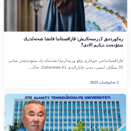
رەكوردتىق كٶرسەتكٸش: قازاقستاندا قانشا شەتەلدٸك
ستۋدەنت بٸلٸم الادى?
قازاقستانداعى جوعارى وقۋ ورىندارىندا شەتەلدٸك ستۋدەنتتەر سانى
35 مىڭنان استى, دەپ حابارلايدى Dalanews.kz. جاڭ...
2 جەلتوقسان 2025