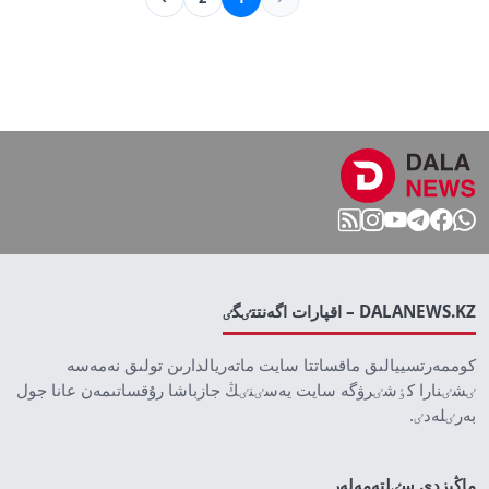
DALANEWS.KZ – اقپارات اگەنتتٸگٸ
كوممەرتسييالىق ماقساتتا سايت ماتەريالدارىن تولىق نەمەسە
ٸشٸنارا كٶشٸرۋگە سايت يەسٸنٸڭ جازباشا رۇقساتىمەن عانا جول
بەرٸلەدٸ.
ماڭىزدى سٸلتەمەلەر