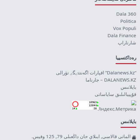
Dala 360
Politica
Vox Populi
Dala Finance
شارتاراپ
رەداكتسييا
“Dalanews.kz” اقپارات اگەنتتٸگٸ تۋرالى
DALANEWS.KZ – جارناما
بايلانىس
قۇپييالىلىق ساياساتى
بايلانىس
الماتى قالاسى, ابىلاي حان داڭعىلى 79, 125 وفيس.