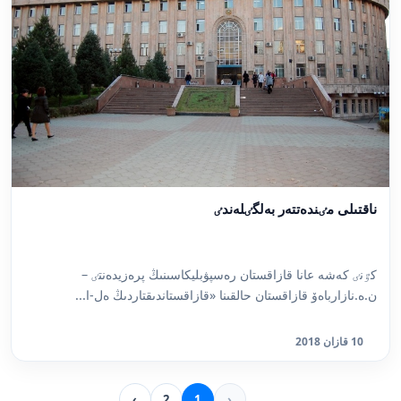
ناقتىلى مٸندەتتەر بەلگٸلەندٸ
كٷنٸ كەشە عانا قازاقستان رەسپۋبليكاسىنىڭ پرەزيدەنتٸ –
ن.ە.نازارباەۆ قازاقستان حالقىنا «قازاقستاندىقتاردىڭ ەل-ا...
10 قازان 2018
›
2
1
‹