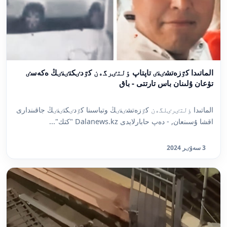
الماتىدا كٷزەتشٸنٸ تاپتاپ ٶلتٸرگەن كٷدٸكتٸنٸڭ ەكەسٸ
تۋعان ۇلىنان باس تارتتى - باق
الماتىدا ٶلتٸرٸلگەن كٷزەتشٸنٸڭ وتباسىنا كٷدٸكتٸنٸڭ جاقىندارى
اقشا ۇسىنعان, - دەپ حابارلايدى Dalanews.kz "كتك"...
3 سەۋٸر 2024