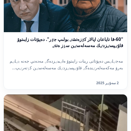
"60-قا تاياعان اپالار كٷزەتشٸ بولىپ جٷر". دەپۋتات زايىتوۆ
قاۋٸپسٸزدٸك مەسەلەسٸن سٶز ەتتٸ
مەجٸلٸس دەپۋتاتى رينات زايىتوۆ ەلٸمٸزدەگٸ مەدەني جەنە بٸلٸم
بەرۋ مەكەمەلەرٸندەگٸ قاۋٸپسٸزدٸك مەسەلەسٸن كٶتەرٸپ...
2 سەۋٸر 2025