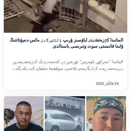
الماتىدا كٷزەتشٸنٸ اياۋسىز ۇرىپ ٶلتٸرگەن ەكس-دەپۋتاتتىڭ
ۇلىنا قاتىستى سوت وتىرىسى باستالدى
الماتىدا "مەركۋر تاۋەرس" تۇرعىن ٷي كەشەنٸنٸڭ كٷزەتشٸسٸن
بٸرنەشە رەت كٶلٸگٸمەن قاعىپ, سوققىعا جىققان كٷدٸكتٸگە...
24 قاڭتار 2025