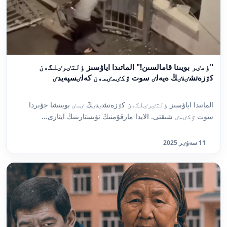
"ٶمٸر بويىنا قامالسىن!" الماتىدا اياۋسىز ٶلتٸرٸلگەن
كٷزەتشٸنٸڭ ەيەلٸ سوت ٷكٸمٸمەن كەلٸسپەيدٸ
الماتىدا اياۋسىز ٶلتٸرٸلگەن كٷزەتشٸنٸڭ ٸسٸ بويىنشا جۋىردا
سوت ٷكٸمٸ شىقتى. الايدا مارقۇمنىڭ تۋىستارىنىڭ ايتارى...
11 سەۋٸر 2025