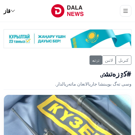
قاز
كىرىل
لاتىن
تٶتە
#كٷزەتشٸ
وسى تەگ بويىنشا جاريالانعان ماتەريالدار.