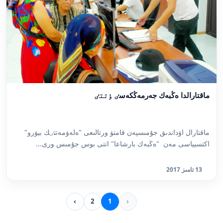
ماقتارالدا ەڭبەك جەرمەڭكەسٸ ٶتتٸ
ماقتارال اۋداندىق جۇمىسپەن قامتۋ ورتالىعى "ەلەۋمەتتٸك بيۋرو"
اكتسيياسى مەن "ەڭبەك بارشاعا" اتتى بوس جۇمىس ورى...
13 تامىز 2017
›
2
1
‹