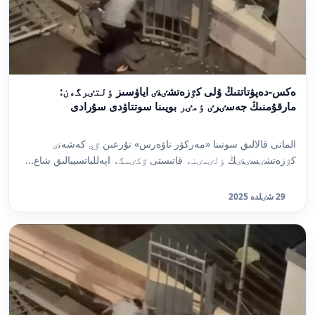
ەكس-دەپۋتاتتىڭ ۇلى كٷزەتشٸنٸ اياۋسىز ٶلتٸرگەن:
مارقۇمنىڭ جەسٸرٸ ٶمٸر بويىنا سوتتاۋدى سۇرادى
الماتى قالالىق سوتىنا «مەركۋر تاۋەرس» تۇرعىن ٷي كەشەنٸ
كٷزەتشٸسٸنٸڭ ٶلٸمٸنە قاتىستى ٷكٸمگە اپەللياتسييالىق شاع...
29 شٸلدە 2025