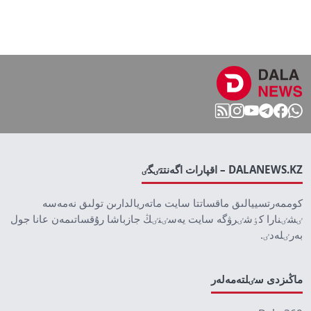
DALANEWS.KZ – اقپارات اگەنتتٸگٸ
كوممەرتسييالىق ماقساتتا سايت ماتەريالدارىن تولىق نەمەسە
ٸشٸنارا كٶشٸرۋگە سايت يەسٸنٸڭ جازباشا رۇقساتىمەن عانا جول
بەرٸلەدٸ.
ماڭىزدى سٸلتەمەلەر