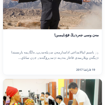
مەن وسى جەردٸڭ قۇدايىمىن!
ٶز باسىم اينالامداعى ادامدارمەن سٶيلەسٸپ, ەڭگٸمە بارىسىندا
تٷيگەن ويلارىمدى قاعاز بەتٸنە تٷسٸرۋگەندٸ جٶن ساناي...
19 قاراشا 2017