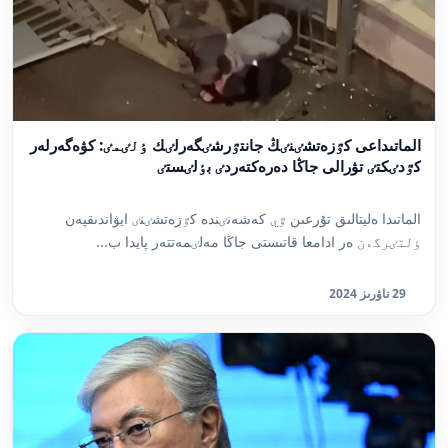
الماتىداعى كٷزەتشٸنٸڭ جانتٷرشٸگەرلٸك ٶلٸمٸ: كۋەگەرلەر
كٷدٸكتٸ تۋرالى جاڭا دەرەكتەردٸ بٶلٸستٸ
الماتىدا ەليتالىق تۇرعىن ٷي كەشەنٸندە كٷزەتشٸنٸ ايۋاندىقپەن
ٶلتٸرگەن ەر ادامعا قاتىستى جاڭا مەلٸمەتتەر پايدا ب...
29 ناۋرىز 2024