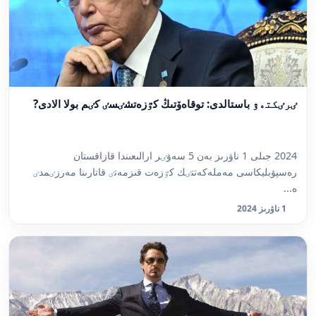
ٸرٸكتەۋ باستالدى: توقاەۆتىڭ كٷزەتشٸسٸ كٸم بولا الادى?
2024 جىلى 1 ناۋرىز بەن 5 سەۋٸر ارالىعىندا قازاقستان
رەسپۋبليكاسى مەملەكەتتٸك كٷزەت قىزمەتٸ قاتارىنا مەرزٸمدٸ
ە...
1 ناۋرىز 2024