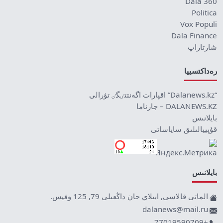
Dala 360
Politica
Vox Populi
Dala Finance
شارتاراپ
رەداكتسييا
“Dalanews.kz” اقپارات اگەنتتٸگٸ تۋرالى
DALANEWS.KZ – جارناما
بايلانىس
قۇپييالىلىق ساياساتى
بايلانىس
الماتى قالاسى, ابىلاي حان داڭعىلى 79, 125 وفيس.
dalanews@mail.ru
+77019590709