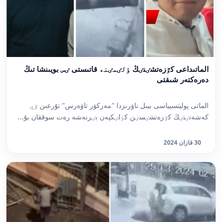
الماتىداعى كٷزەتشٸنٸڭ ٶلٸمٸنە قاتىستى ٸس بويىنشا تىڭ
دەرەكتەر شىقتى
الماتى پوليتسيياسى بيىل ناۋرىزدا "مەركۋر تاۋەرس" تۇرعىن ٷي
كەشەنٸنٸڭ كٷزەتشٸسٸن كٶلٸكپەن بٸرنەشە رەت سوققان بۇ...
30 قازان 2024