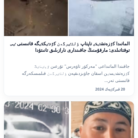
الماتىدا كٷزەتشٸنٸ تاپتاپ ٶلتٸرگەن كٷدٸكتٸگە قاتىستى ٸس
توقتاتىلدى: مارقۇمنىڭ جاقىندارى نارازىلىق تانىتۋدا
جاقىندا الماتىداعى "مەركۋر تاۋەرس" تۇرعىن ٷيٸنٸڭ
كٷزەتشٸسٸن اسقان جاۋىزدىقپەن ٶلتٸرگەن قىلمىسكەرگە
قاتىستى تەر...
20 قىركٷيەك 2024