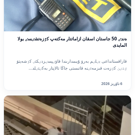
ەندٸ 50 جاستان اسقان ازاماتتار مەكتەپ كٷزەتشٸسٸ بولا
المايدى
قازاقستانداعى بٸلٸم بەرۋ ۇيىمدارىندا قاۋٸپسٸزدٸكتٸ كٷشەيتۋ
ٷشٸن كٷزەت قىزمەتٸنە قاتىستى جاڭا تالاپتار بەكٸتٸلد...
6 ناۋرىز 2026