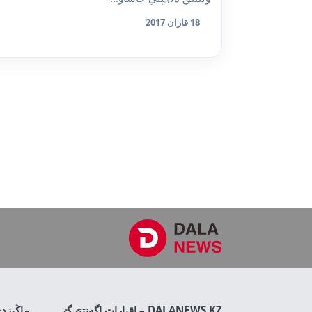
18 قازان 2017
DALANEWS.KZ – اقپارات اگەنتتٸگٸ
ماڭىزد