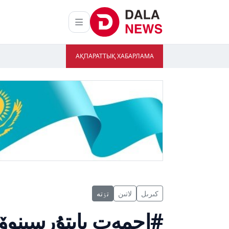
АҚПАРАТТЫҚ ХАБАРЛАМА
كىرىل
لاتىن
تٶتە
#احمەت بايتۇرسىنوۆ