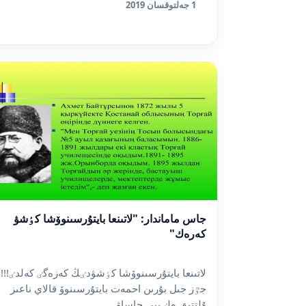
1 جەلتوقسان 2019
جاس ماماندار: "لاتىنعا بايتۇرسىنوۆشا كٶشۋ
كەرەك"
لاتىنعا بايتۇرسىنوۆشا كٶشۋدٸڭ كەزەگٸ كەلدٸ!!!
جٷز جىل بۇرىن احمەت بايتۇرسىنوۆ قالاي ناعىز
ۇلتتىق ەلٸپبي جاساۋ...