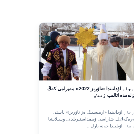
ٷرجار اۋدانىندا «ناۋرىز 2022» مەيرامى كەڭ
لەمدە اتالىپ ٶتتٸ
جار اۋدانىندا «ارمىسىڭ, ەز ناۋرىز!» باستى
رەكەلٸك شاراسى ۇيىمداستىرىلدى. وسىلايشا
جار اۋىلىندا جەنە بارل...