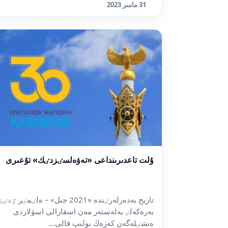
31 مامىر 2023
ۇلت تاعدىرىنداعى «تەۋەلسٸزدٸك» تۇعىرى
تاريح بەدەرلەرٸندە «2021 جىل» – ەلٸمٸز ٷشٸ
بەرەكەلٸ بەلەستەر مەن اسقارالى اسۋلاردى
ەنشٸلەگەن كەزەڭ بولىپ قالى...