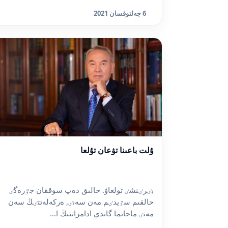
6 جەلتوقسان 2021
ۇلت باعىنا تۋعان تۇلعا
بٸرٸنشٸ تولعاۋ. حالىق دەپ سوققان جٷرەگٸ
حالقىم سٷيدٸم مەن سەنٸ, ەركەلەتتٸڭ سەن
مەنٸ ماحاتما گاندي ادامزاتتىڭ ا...