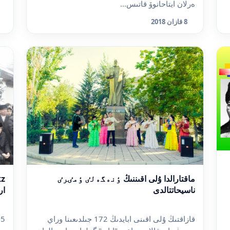
ەرلان ايتاحانوۆ قاتىس...
8 قازان 2018
ماقتارالدا ۇلى اقىننىڭ ٶنەگەلٸ ٶمٸرٸ
ناسيحاتتالدى
ار
قازاقتىڭ ۇلى اقىنى ابايدىڭ 172 جىلدىعىنا وراي
5