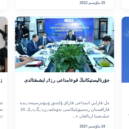
25 ماۋسىم 2022
جۋرناليستيكانىڭ قوعامداعى رٶلٸ ايشىقتالدى
ٶس
ەل-فارابي اتىنداعى قازاق ۇلتتىق ۋنيۆەرسيتەتٸندە
شى
قازاقستان رەسپۋبليكاسى تەۋەلسٸزدٸگٸنٸڭ 30
ن
جىلدىعىنا ارنالعان «...
تٷ
24 ماۋسىم 2021