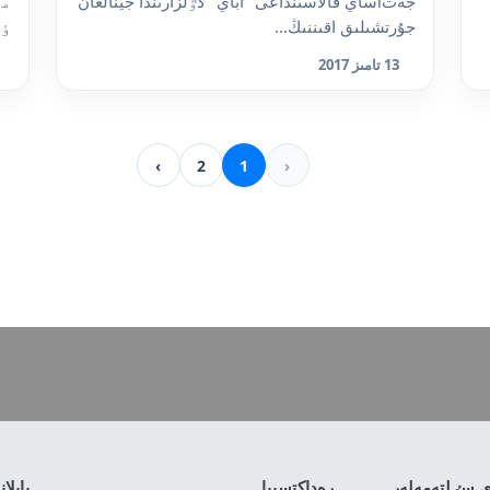
جەتiساي قالاسىنداعى "اباي" گٷلزارىندا جينالعان
مۋ
جۇرتشىلىق اقىننىڭ...
ٶت
13 تامىز 2017
›
2
1
‹
ى سٸلتەمەلەر
رەداكتسييا
بايلا