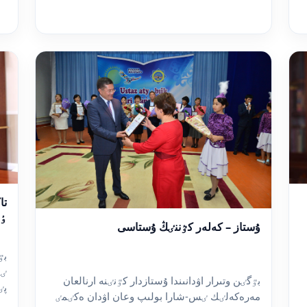
تا
ٶر
ۇستاز – كەلەر كٷننٸڭ ۇستاسى
بٷ
ٸس
بٷگٸن وتىرار اۋدانىندا ۇستازدار كٷنٸنە ارنالعان
پٸ
مەرەكەلٸك ٸس-شارا بولىپ وعان اۋدان ەكٸمٸ