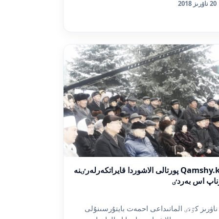
20 ناۋرىز 2018
Qamshy.kz پورتالى الاشوردا قايراتكەرلەرٸنە
ناپ اس بەردٸ
 ناۋرىز كٷنٸ الماتىداعى احمەت بايتۇرسىنۇلى