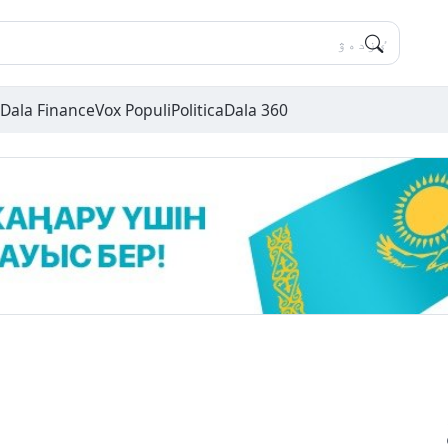
Dala Finance
Vox Populi
Politica
Dala 360