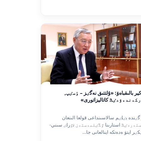
كير بالىقباەۆ: «ۇلتتىق نەگٸز – ٶسٸپ,
كەندەۋدٸڭ كاتاليزاتورى»
گٸندە بٸلٸم سالاسىنداعى قولعا الىنعان
تەردٸڭ استارىنا ٷڭٸلمەستەن تٷرلٸ سىني-
كٸر ايتۋ ەدەتكە اينالعانى جا...