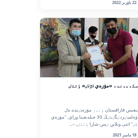
22 ناۋرىز 2022
كەمەندە «مۋزەي تٷنٸ» ٶتتٸ
عىس قازاقستان ٶنەر مۋزەيٸندە ەل
تەۋەلسٸزدٸگٸنٸڭ 30 جىلدىعىنا وراي, "مۋزەي
نٸ" اتتى ونلاين ٸس-شارا ٶتتٸ, –...
18 مامىر 2021