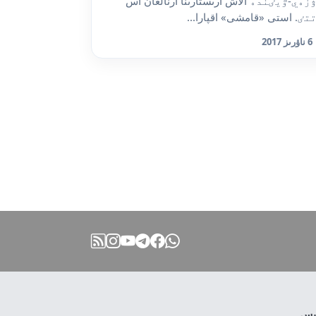
زەي-ٷيٸندە الاش ارىستارىنا ارنالعان اس
تٸ. استى «قامشى» اقپارا...
6 ناۋرىز 2017
نىس