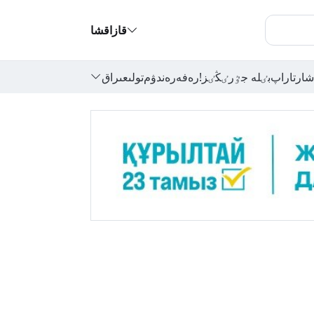
قازاقشا
شارتاراپ
بٸلە جٷرٸڭٸز!
رەفەرەندۋم
تولىعىراق