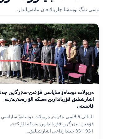
وسى تەگ بويىنشا جاريالانعان ماتەريالدار.
ەربولات دوساەۆ ساياسي قۋعىن-سٷرگٸن جەن
اشارشىلىق قۇرباندارىن ەسكە الۋ رەسٸمٸنە
قاتىستى
الماتى قالاسى ەكٸمٸ ەربولات دوساەۆ ساياسي
قۋعىن-سٷرگٸن قۇرباندارىن ەسكە الۋ كٷنٸ
1931-33 جىلدارداعى اشارشىلىق...