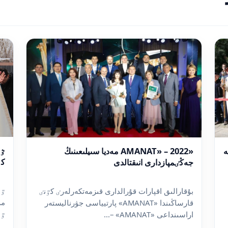
ە
«AMANAT» – 2022 مەديا سىيلىعىنىڭ
كٶ
جەڭٸمپازدارى انىقتالدى
ٷر
بۇقارالىق اقپارات قۇرالدارى قىزمەتكەرلەرٸ كٷنٸ
مە
قارساڭىندا «AMANAT» پارتيياسى جۋرناليستەر
ٷر
اراسىنداعى «AMANAT» –...