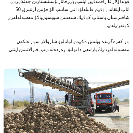
قولداۋلارعا راقمەتٸن ايتىپ, بٸرقاتار ۇسىنىستارىن جەتكٸزدٸ.
اتاپ ايتقاندا, ٶنٸم قابىلداۋداعى ساتىپ الۋ قۇنىن ارتتىرۋ, 50
شاقىرىمنان باستاپ كٶلٸك شىعىنىن سۋبسيدييالاۋ مەسەلەلەرٸ
كٶتەرٸلدٸ.
ٶز كەزەگٸندە وبلىس ەكٸمٸ ا.باتالوۆ شارۋالار سٶز ەتكەن
مەسەلەلەردٸڭ بارلىعى دا تولىق زەردەلەنٸپ, قارالاتىنىن ايتتى.