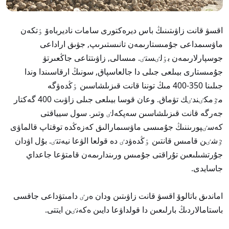
اقسۋ قانت زاۋىتىنىڭ باس ديرەكتورى سامات ناديرباەۆ ٶتكەن
ماۋسىمداعى جۇمىستارىمەن تانىستىرىپ, جۋىق اراداعى
جوسپارلارىمەن بٶلٸستٸ. مىسالى, زاۋىتتاعى جاڭعىرتۋ
جۇمىستارى بيىلعى جىلى دا جالعاسپاق, سونىڭ ارقاسىندا وندا
جىلىنا 350-400 مىڭ توننا قانت قىزىلشاسىن ٶڭدەۋگە
مٷمكٸندٸك تۋماق. وعان قوسا بيىلعى جىلى زاۋىت 400 گەكتار
جەرگە قانت قىزىلشاسىن سەپكەلٸ وتىر. سول سيياقتى
كەسٸپورىننىڭ جۇمىسى ماۋسىمارالىق كەزەڭدە توقتاپ قالماۋى
ٷشٸن قامىس قانتىن ٶڭدەۋدٸ دە قولعا الۋعا نيەتتٸ. بۇل اۋدان
جۇرتشىلىعىن تۇراقتى جۇمىس ورىندارىمەن قامتۋعا جاعداي
جاسايدى.
اماندىق باتالوۆ اقسۋ قانت زاۋىتىن ودان ەرٸ دامىتۋداعى جاقسى
باستامالاردىڭ بارلىعىن دا قولداۋعا دايىن ەكەنٸن ايتتى.