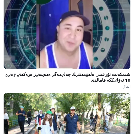
شىمكەنت تۇرعىنى ەلەۋمەتتٸك جەلٸدەگٸ ەدەپسٸز ەرەكەتٸ ٷشٸن
10 تەۋلٸككە قامالدى
ايماق