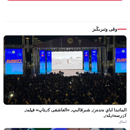
وقى وتىرىڭىز
الماتىدا اباي ەندەرٸ شىرقالىپ, «العاشقى كٸتاپ» فيلمٸ
كٶرسەتٸلدٸ
ايماق