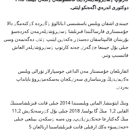
دوكتورى اندرەي اگەەنكو ايتتى.
جيىندى اشقان وبلىس باسشىسى ا.باتالوۆ ٶڭٸردە كٶكتەمگٸ دالا
جۇمىستارى قارساڭىندا قىزىلشا ٶسٸرۋشٸلەرمەن كەزدەسۋ
بۇرىننان قالىپتاسقان دەستٷر ەكەنٸن ايتىپ ٶتتٸ. دەگەنمەن وسى
جىلى بۇل جيىنعا جٷگەرٸ جەنە كارتوپ ٶسٸرۋشٸلەر العاش
قاتىسىپ وتىر.
اتقارىلعان جۇمىستار مەن الداعى جوسپارلار تۋرالى وبلىس
ەكٸمٸنٸڭ ورىنباسارى سەرٸكجان بەسكەمپٸروۆ بايانداپ
بەردٸ.
ونىڭ ايتۋىنشا, الماتى وبلىسىندا 2014 جىلى قانت قىزىلشاسىنىڭ
القابى 1,2 مىڭ گا بولسا, 2018 جىلى بۇل كٶرسەتكٸش 11,2
مىڭ گەكتارعا جەتكٸزٸلٸپ, ون ەسە ٶسكەن. بيىلعى جىلى
«جەتٸسۋ» ەكك ارقىلى قانت قىزىلشاسىنا ارنالعان 5