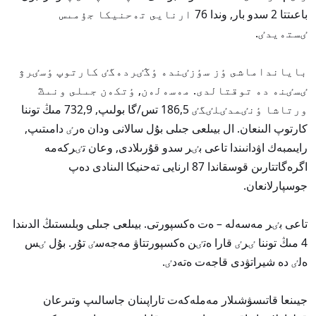
باعىتتا 2 سدو بار, وندا 76 ارنايى تەحنيكا جۇمىس
ٸستەيدٸ.
بايانداماشى ٶز سٶزٸندە ٶڭٸردەگٸ كارتوپ ٶسٸرۋ
ٸسٸنە دە توقتالدى. مەسەلەن, ٶتكەن جىلى ونىڭ
ورتاشا ٶنٸمدٸلٸگٸ 186,5 تس/گا بولىپ, 732,9 مىڭ توننا
كارتوپ الىنعان. ال بيىلعى جىلى بۇل سالانى ودان ەرٸ دامىتىپ,
رايىمبەك اۋدانىندا تاعى بٸر سدو قۇرىلادى, وعان تٸركەمە
اگرەگاتتارىن قوسقاندا 87 ارنايى تەحنيكا الىنادى دەپ
جوسپارلانعان.
تاعى بٸر مەسەلە – ەت ەكسپورتى. بيىلعى جىلى وبلىستىڭ الدىندا
4 مىڭ توننا ٸرٸ قارا ەتٸن ەكسپورتتاۋ مەجەسٸ تۇر. بۇل ٸس
ەلٸ دە شيراتۋدى قاجەت ەتەدٸ.
جيىنعا قاتىسۋشىلار مەملەكەت تاراپىنان جاسالىپ وتىرعان