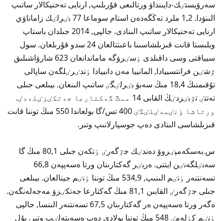
سەرۆيستٸك-دايىنداۋ ورتالىعى قۇرىلىپ, ارنايى تەحنيكالار ساتىپ
الىنۋدا. 1,2 ملرد تەڭگەدەن استام سوماعا 77 بٸرلٸك زاماناۋي
ارنايى تەحنيكالار ساتىپ الىنادى. جالپى, 2014 جىلدان باستاپ
وبلىستا قانت قىزىلشاسىنا باعىتتالعان 24 سدو قۇرىلعان. سول
سيياقتى وسى داقىلدى ٶسٸرۋگە ماماندانعان 623 شارۋاشىلىق
ٷشٸن فرانتسييادا, المانييا مەن دانييادا ٶندٸرٸلگەن ساپالى
تۇقىمنىڭ 18,4 مىڭ سەبۋ بٸرلٸگٸ ساتىپ الىنعان. بيىلعى جىلى
تەتتٸ تٷبٸردٸڭ القابى 14 مىڭ گەكتارعا جەتكٸزٸلەدٸ.
ورتاشا ٶنٸمدٸلٸگٸ 400 تس/گا بولعاندا 550 مىڭ توننا قانت
قىزىلشاسى الىنادى دەپ جوسپارلانىپ وتىر.
س.بەسكەمپٸروۆ دەندٸك جٷگەرٸ ٶتكەن جىلى 80,1 مىڭ گا
سەبٸلگەنٸن ايتتى. ەربٸر گەكتارىنان ورتا ەسەپپەن 66,8
تسەنتنەر ٶنٸم الىنىپ, 534,9 مىڭ توننا ٶنٸم جينالعان. بيىلعى
جىلى جٷگەرٸ القابىن 81,1 مىڭ گەكتارعا جەتكٸزۋ مەجەلەنگەن.
ەگەر ورتا ەسەپپەن ەر گەكتارىنان 67,5 تسەنتنەر الىنسا, جالپى
ٶنٸم كٶلەمٸ 548 مىڭ توننا بولادى دەپ ەسەپتەلٸپ وتىر. بۇل