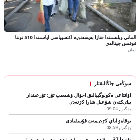
الماتى وبلىسىندا «تازا بەيسەنبٸ» اكتسيياسى اياسىندا 510 توننا
قوقىس جينالدى
ايماق
سوڭعى جاڭالىقتار
اۆاتتاعى ەكولوگييالىق احۋال ۋشىعىپ تۇر: تۇرعىندار
بيلٸكتەن شۇعىل شارا كٷتەدٸ
بٷگىن, 09:04
توقاەۆ اباي كٷنٸمەن قۇتتىقتادى
بٷگىن, 08:59
بقو-دا 37 جولاۋشى وتىرعان اۆتوبۋس ٶرتەندٸ