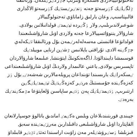
ٷلگٸلٸك كٶرسەتۋ جەنە ٶندٸرٸستٸك كٶرسەتۋ الاڭدارى
قالىپتاسىپ, وعان بارلىق زاماناۋي تەحنولوگييالار
شوعىرلاندىرىلىپ, ولار ٶڭٸردە تيٸمدٸ قولدانىلاتىن بولادى.
شارۋالار يننوۆاتسييالارعا جەنە ولاردى اۋىل شارۋاشىلىعىندا
قولدانۋعا قاتىستى مەسەلەلەرٸمەن بۇل ورتالىققا تٸكەلەي
جٷگٸنە الادى. تۇراقتى بايلانىس ٷشٸن ارنايى موبيلدٸك
قوسىمشا دايىندالۋدا. ا.اگەەنكونىڭ ايتۋىنشا, عىلىمعا شارۋالاردان
تاپسىرىس بولادى, ياعني عالىمدار ولاردىڭ اۋىل شارۋاشىلىعىنداعى
ٸسكەرلٸك بارىسىندا تۋىنداعان پروبلەمالارىن شەشەدٸ, بۇل ٶز
كەزەگٸندە جۇمىستىڭ ەربٸر كەزەڭٸنٸڭ تيٸمدٸلٸگٸن
ارتتىرىپ, ٶنٸمدٸلٸك پەن ٶنٸم ساپاسىن ۇلعايتۋعا مٷمكٸندٸك
بەرەدٸ.
جيىندى قورىتىندىلاعان وبلىس ەكٸمٸ اماندىق باتالوۆ جوسپارلانعان
القاپتاردا اۋىل شارۋاشىلىعى داقىلدارىن مەرزٸمٸندە سەبۋ,
قىزىلشا ٶسٸرۋشٸلەر مەن زاۋىت اراسىندا تەتتٸ تٷبٸر قابىلداۋ