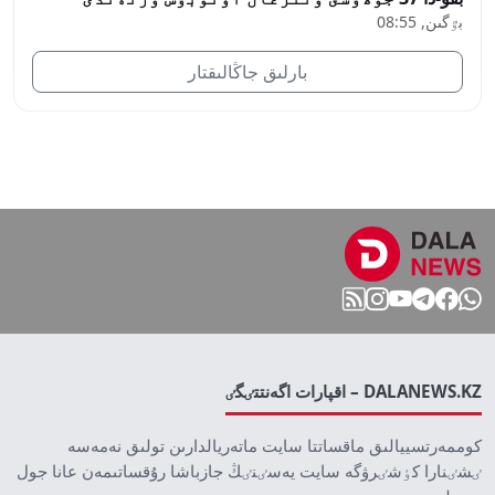
بٷگىن, 08:55
بارلىق جاڭالىقتار
DALANEWS.KZ – اقپارات اگەنتتٸگٸ
كوممەرتسييالىق ماقساتتا سايت ماتەريالدارىن تولىق نەمەسە
ٸشٸنارا كٶشٸرۋگە سايت يەسٸنٸڭ جازباشا رۇقساتىمەن عانا جول