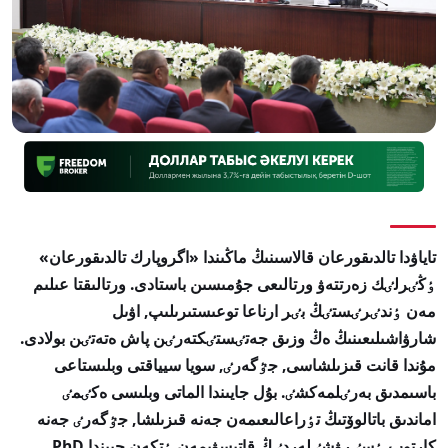
تاياۋدا تالدىقورعان قالاسىنىڭ ماڭىندا «اگروپارك تالدىقورعان»
ٶڭٸرلٸك زەرتتەۋ ورتالىعى جۇمىسىن باستادى. ورتالىقتا عىلىم
مەن ٶندٸرٸستٸڭ بٸر ارناعا توعىستىرىلىپ, اۋىل
شارۋاشىلىعىنىڭ ەڭ وزىق جەتٸستٸكتەرٸن پاش ەتەتٸن بولادى.
مۇندا قانت قىزىلشاسى, جٷگەرٸ, سويا سيياقتى وبلىستاعى
باسىمدىق بەرٸلمەكشٸ. بۇل جايىندا الماتى وبلىسى ەكٸمٸ
اماندىق باتالوۆتىڭ تٶراعالىعىمەن جەنە قىزىلشا, جٷگەرٸ جەنە
كارتوپ ٶسٸرۋشٸلەردٸڭ قاتىسۋىمەن ٶتكەن جيىندا PhD