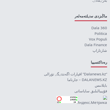
بەرٸلەدٸ.
ماڭىزدى سٸلتەمەلەر
Dala 360
Politica
Vox Populi
Dala Finance
شارتاراپ
رەداكتسييا
“Dalanews.kz” اقپارات اگەنتتٸگٸ تۋرالى
DALANEWS.KZ – جارناما
بايلانىس
قۇپييالىلىق ساياساتى