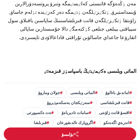
مەن ٶڭدەۋگە قاتىستى كەلٸسٸمگە وتىرۋ پروتسەدۋرالارىن
ۇيىمداستىرۋ, ٶتكٸزٸلگەن ٶنٸمگە دەر كەزٸندە تٶلەم جاساۋ,
زاۋىتقا ٶتكٸزٸلگەن قانت قىزىلشاسىنىڭ ساپاسىن باقىلاۋ, سول
سيياقتى بيىلعى جىلعى كٶكتەمگٸ دالا جۇمىستارىن ساپالى
اتقارۋعا جاعداي جاسالۋىن تۇراقتى قاداعالاۋدى تاپسىردى.
الماتى وبلىسى ەكٸمٸنٸڭ باسپاسٶز قىزمەتٸ
اماندىق باتالوۆ
الماتى وبلىسى
جولان وماروۆ
قانت قىزىلشاسى
سەرٸكجان بەسكەمپٸروۆ
اقسۋ قانت زاۋىتى
سامات ناديرباەۆ
ەت ەكسپورتى
اندرەي اگەەنكو
اگروپارك تالدىقورعان
قىزىلشا
بۆلىسۋ