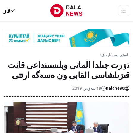
قاز
باستى بەت
/
ايماق
/
تٶرت جىلدا الماتى وبلىسىنداعى قانت
قىزىلشاسى القابى ون ەسەگە ارتتى
Dalanews
19 سەۋٸر, 2019