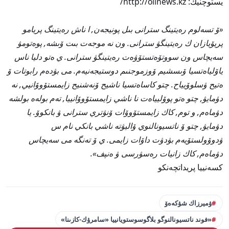
يستوچنيك: http://oilnews.kz/
«ۆ تسەلوم رەيتينگ سترانى بىل پونيجەن, ا ناش رەيتينگ پريامو
پريۆيازان ك رەيتينگۋ سترانى. ون نە موجەت بىت ۆىشە, پوەتومۋ
سەيچاس ون سووتۆەتستۆۋەت رەيتينگۋ سترانى. ي ەتو دليا ناس
ياۆلياەتسيا ۆىسشيم ۆوزموجنىم دوستيجەنيەم. مى بۋدەم رابوتات ۆ
ەتيح ۋسلوۆيياح. چتو كاساەتسيا ناشيح ۆنەشنيح زايمستۆوۆانيي, نە
دۋمايۋ, چتو ەتو پوۆليياەت نا ناشي زايمستۆوۆانييا, تەم بولەە بولشە
دۋماەم, و توم, كاك زايمستۆوۆات ۆنۋتري سترانى ۋ بانكوۆ. يا
دۋمايۋ, چتو ۆ ناتسيونالنوي ۆاليۋتە ناشي بانكي نام س
ۋدوۆولستۆيەم بۋدۋت داۆات زايمى. ي ۆ تەنگە مى سەيچاس
دۋماەم, كاك زانيات رەسۋرسى ۋ ەنپف».
كسەنييا پريداتچەنكو
ۋميرزاك شۋكەەۆ
«فوند ناتسيونالنوگو بلاگوسوستويانييا «سامرۋك-كازىنا»