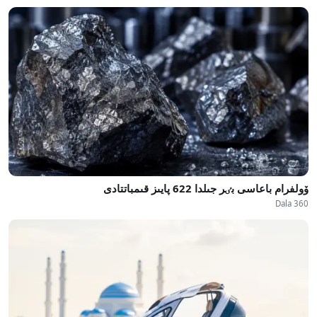
ۆولفرام باعاسى بٸر جىلدا 622 پايىز قىمباتتادى
Dala 360