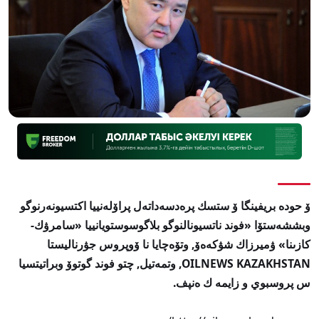
ۆ حودە بريفينگا ۆ ستسك پرەدسەداتەل پراۆلەنييا اكتسيونەرنوگو
وبششەستۆا «فوند ناتسيونالنوگو بلاگوسوستويانييا «سامرۋك-
كازىنا» ۋميرزاك شۋكەەۆ, وتۆەچايا نا ۆوپروس جۋرناليستا
OILNEWS KAZAKHSTAN, وتمەتيل, چتو فوند گوتوۆ وبراتيتسيا
س پروسبوي و زايمە ك ەنپف.