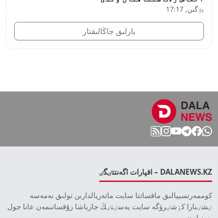
بٷگىن, 17:17
بارلىق جاڭالىقتار
DALANEWS.KZ – اقپارات اگەنتتٸگٸ
كوممەرتسييالىق ماقساتتا سايت ماتەريالدارىن تولىق نەمەسە
ٸشٸنارا كٶشٸرۋگە سايت يەسٸنٸڭ جازباشا رۇقساتىمەن عانا جول
بەرٸلەدٸ.