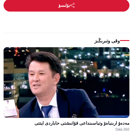
بۆلىسۋ
وقى وتىرىڭىز
مەدەۋ ارىنباەۆ وتباسىنداعى قۋانىشتى حاباردى ايتتى
Dala 360