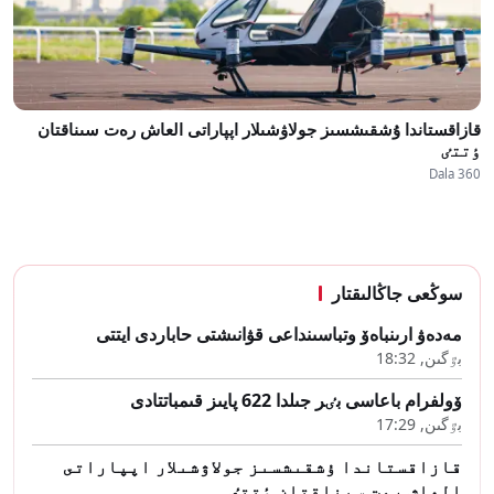
قازاقستاندا ۇشقىشسىز جولاۋشىلار اپپاراتى العاش رەت سىناقتان
ٶتتٸ
Dala 360
سوڭعى جاڭالىقتار
مەدەۋ ارىنباەۆ وتباسىنداعى قۋانىشتى حاباردى ايتتى
بٷگىن, 18:32
ۆولفرام باعاسى بٸر جىلدا 622 پايىز قىمباتتادى
بٷگىن, 17:29
قازاقستاندا ۇشقىشسىز جولاۋشىلار اپپاراتى
العاش رەت سىناقتان ٶتتٸ