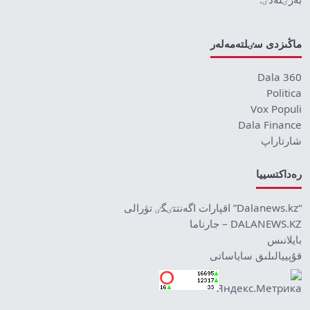
ماڭىزدى سٸلتەمەلەر
Dala 360
Politica
Vox Populi
Dala Finance
شارتاراپ
رەداكتسييا
“Dalanews.kz” اقپارات اگەنتتٸگٸ تۋرالى
DALANEWS.KZ – جارناما
بايلانىس
قۇپييالىلىق ساياساتى