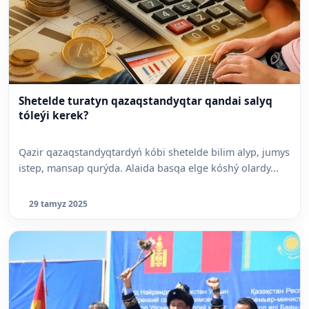
Shetelde turatyn qazaqstandyqtar qandai salyq
tóleýi kerek?
Qazir qazaqstandyqtardyń kóbi shetelde bilim alyp, jumys
istep, mansap qurýda. Alaida basqa elge kóshý olardy...
29 tamyz 2025