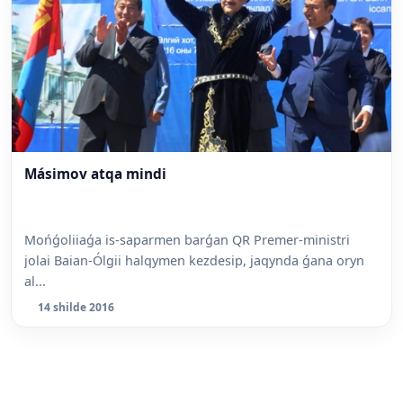
Másimov atqa mindi
Mońǵoliiaǵa is-saparmen barǵan QR Premer-ministri
jolai Baian-Ólgii halqymen kezdesip, jaqynda ǵana oryn
al...
14 shilde 2016