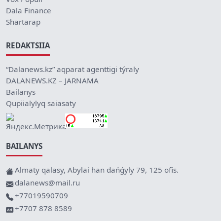
Dala Finance
Shartarap
REDAKTSIIA
“Dalanews.kz” aqparat agenttigi týraly
DALANEWS.KZ – JARNAMA
Bailanys
Qupiialylyq saiasaty
BAILANYS
Almaty qalasy, Abylai han dańǵyly 79, 125 ofis.
dalanews@mail.ru
+77019590709
+7707 878 8589