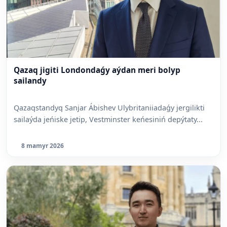
Qazaq jigiti Londondaǵy aýdan meri bolyp
sailandy
Qazaqstandyq Sanjar Ábishev Ulybritaniiadaǵy jergilikti
sailaýda jeńiske jetip, Vestminster keńesiniń depýtaty...
8 mamyr 2026