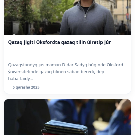
Qazaq jigiti Oksfordta qazaq tilin úiretip júr
Qazaqstandyq jas maman Didar Sadyq búginde Oksford
ýniversitetinde qazaq tilinen sabaq beredi, dep
habarlaidy...
5 qarasha 2025