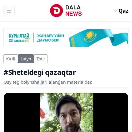
Qaz
Kirill
Latyn
Tóte
#Sheteldegi qazaqtar
Osy teg boiynsha jariialanǵan materialdar.