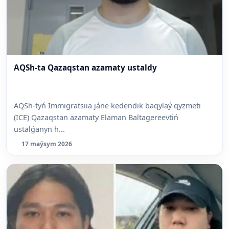
AQSh-ta Qazaqstan azamaty ustaldy
AQSh-tyń Immigratsiia jáne kedendik baqylaý qyzmeti
(ICE) Qazaqstan azamaty Elaman Baltagereevtiń
ustalǵanyn h...
17 maýsym 2026