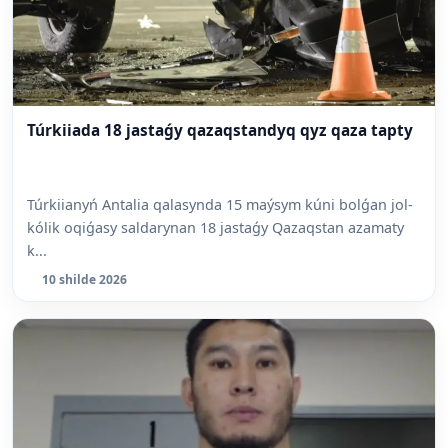
Túrkiiada 18 jastaǵy qazaqstandyq qyz qaza tapty
Túrkiianyń Antalia qalasynda 15 maýsym kúni bolǵan jol-
kólik oqiǵasy saldarynan 18 jastaǵy Qazaqstan azamaty
k...
10 shilde 2026