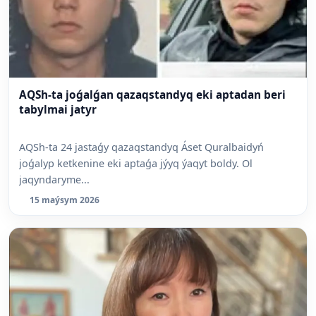
AQSh-ta joǵalǵan qazaqstandyq eki aptadan beri
tabylmai jatyr
AQSh-ta 24 jastaǵy qazaqstandyq Áset Quralbaidyń
joǵalyp ketkenine eki aptaǵa jýyq ýaqyt boldy. Ol
jaqyndaryme...
15 maýsym 2026