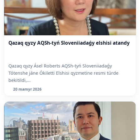
Qazaq qyzy AQSh-tyń Sloveniiadaǵy elshisi atandy
Qazaq qyzy Ásel Roberts AQSh-tyń Sloveniiadaǵy
Tótenshe jáne Ókiletti Elshisi qyzmetine resmi túrde
bekitildi,...
20 mamyr 2026