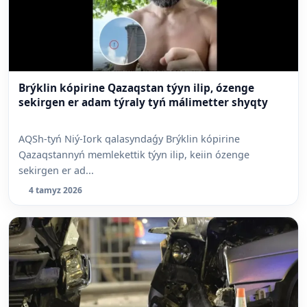
Brýklin kópirine Qazaqstan týyn ilip, ózenge
sekirgen er adam týraly tyń málimetter shyqty
AQSh-tyń Niý-Iork qalasyndaǵy Brýklin kópirine
Qazaqstannyń memlekettik týyn ilip, keiin ózenge
sekirgen er ad...
4 tamyz 2026