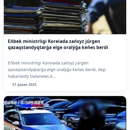
Eńbek ministrligi Koreiada zańsyz júrgen
qazaqstandyqtarǵa elge oralýǵa keńes berdi
Eńbek ministrligi Koreiada zańsyz júrgen
qazaqstandyqtarǵa elge oralýǵa keńes berdi, dep
habarlaidy Dalanews.k...
31 qazan 2025