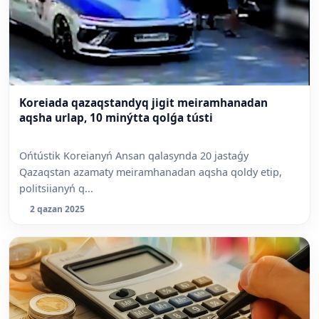
Koreiada qazaqstandyq jigit meiramhanadan
aqsha urlap, 10 minýtta qolǵa tústi
Ońtústik Koreianyń Ansan qalasynda 20 jastaǵy
Qazaqstan azamaty meiramhanadan aqsha qoldy etip,
politsiianyń q...
2 qazan 2025