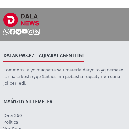
DALANEWS.KZ – AQPARAT AGENTTIGI
Kommertsiialyq maqsatta sait materialdaryn tolyq nemese
ishinara kóshirýge Sait iesiniń jazbasha ruqsatymen ǵana
jol beriledi.
MAŃYZDY SILTEMELER
Dala 360
Politica
Vox Populi