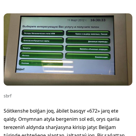
sbrf
Sóitkenshe bolǵan joq, ábilet basqyr «672» jarq ete
qaldy. Ornymnan atyla bergenim sol edi, orys qariia
terezeniń aldynda sharýasyna kirisip jatyr. Beiǵam
túrinde eshteńege alaqtap, jaltaqtaý joq. Bir saǵattan