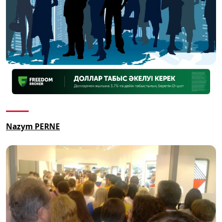
N
azym PERNE