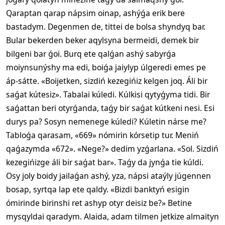
Qaraptan qarap nápsim oinap, ashýǵa erik bere
bastadym. Degenmen de, tittei de bolsa shyndyq bar.
Bular bekerden beker aqylsyna bermeidi, demek bir
bilgeni bar ǵoi. Burq ete qalǵan ashý sabyrǵa
moiynsunýshy ma edi, boiǵa jaiylyp úlgeredi emes pe
áp-sátte. «Boijetken, sizdiń kezegińiz kelgen joq. Áli bir
saǵat kútesiz». Tabalai kúledi. Kúlkisi qytyǵyma tidi. Bir
saǵattan beri otyrǵanda, taǵy bir saǵat kútkeni nesi. Esi
durys pa? Sosyn nemenege kúledi? Kúletin nárse me?
Tabloǵa qarasam, «669» nómirin kórsetip tur. Meniń
qaǵazymda «672». «Nege?» dedim yzǵarlana. «Sol. Sizdiń
kezegińizge áli bir saǵat bar». Taǵy da jynǵa tie kúldi.
Osy joly boidy jailaǵan ashý, yza, nápsi ataýly júgennen
bosap, syrtqa lap ete qaldy. «Bizdi banktyń esigin
ómirinde birinshi ret ashyp otyr deisiz be?» Betine
mysqyldai qaradym. Alaida, adam tilmen jetkize almaityn