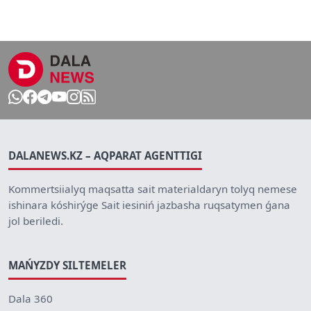
DALANEWS.KZ – AQPARAT AGENTTIGI
Kommertsiialyq maqsatta sait materialdaryn tolyq nemese
ishinara kóshirýge Sait iesiniń jazbasha ruqsatymen ǵana
jol beriledi.
MAŃYZDY SILTEMELER
Dala 360