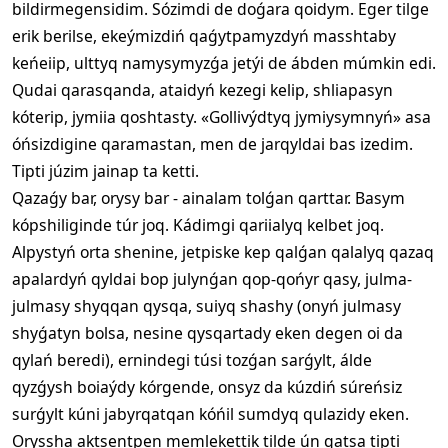
bildirmegensidim. Sózimdi de doǵara qoidym. Eger tilge
erik berilse, ekeýmizdiń qaǵytpamyzdyń masshtaby
keńeiip, ulttyq namysymyzǵa jetýi de ábden múmkin edi.
Qudai qarasqanda, ataidyń kezegi kelip, shliapasyn
kóterip, jymiia qoshtasty. «Gollivýdtyq jymiysymnyń» asa
óńsizdigine qaramastan, men de jarqyldai bas izedim.
Tipti júzim jainap ta ketti.
Qazaǵy bar, orysy bar - ainalam tolǵan qarttar. Basym
kópshiliginde túr joq. Kádimgi qariialyq kelbet joq.
Alpystyń orta shenine, jetpiske kep qalǵan qalalyq qazaq
apalardyń qyldai bop julynǵan qop-qońyr qasy, julma-
julmasy shyqqan qysqa, suiyq shashy (onyń julmasy
shyǵatyn bolsa, nesine qysqartady eken degen oi da
qylań beredi), ernindegi túsi tozǵan sarǵylt, álde
qyzǵysh boiaýdy kórgende, onsyz da kúzdiń súreńsiz
surǵylt kúni jabyrqatqan kóńil sumdyq qulazidy eken.
Oryssha aktsentpen memlekettik tilde ún qatsa tipti