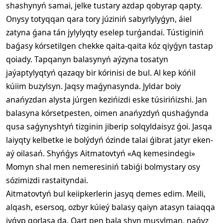
shashynyń samai, jelke tustary azdap qobyrap qapty.
Onysy totyqqan qara tory júziniń sabyrlylyǵyn, áiel
zatyna ǵana tán jylylyqty eselep turǵandai. Tústiginiń
baǵasy kórsetilgen chekke qaita-qaita kóz qiyǵyn tastap
qoiady. Tapqanyn balasynyń aýzyna tosatyn
jaýaptylyqtyń qazaqy bir kórinisi de bul. Al kep kóńil
kúiim buzylsyn. Jaqsy maǵynasynda. Jyldar boiy
anańyzdan alysta júrgen kezińizdi eske túsirińizshi. Jan
balasyna kórsetpesten, oimen anańyzdyń qushaǵynda
qusa saǵynyshtyń tizginin jiberip solqyldaisyz ǵoi. Jasqa
laiyqty kelbetke ie bolýdyń ózinde talai ǵibrat jatyr eken-
aý oilasań. Shyńǵys Aitmatovtyń «Aq kemesindegi»
Momyn shal men nemeresiniń tabiǵi bolmystary osy
sózimizdi rastaityndai.
Aitmatovtyń bul keiipkerlerin jasyq demes edim. Meili,
alqash, esersoq, ozbyr kúieý balasy qaiyn atasyn taiaqqa
jyǵyp qorlasa da. Qart pen bala shyn musylman, naǵyz