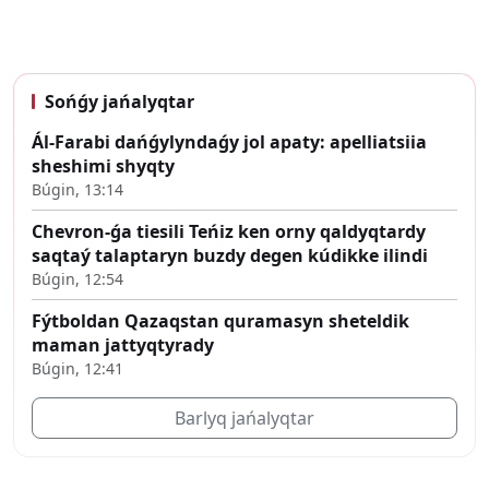
Sońǵy jańalyqtar
Ál-Farabi dańǵylyndaǵy jol apaty: apelliatsiia
sheshimi shyqty
Búgin, 13:14
Chevron-ǵa tiesili Teńiz ken orny qaldyqtardy
saqtaý talaptaryn buzdy degen kúdikke ilindi
Búgin, 12:54
Fýtboldan Qazaqstan quramasyn sheteldik
maman jattyqtyrady
Búgin, 12:41
Barlyq jańalyqtar