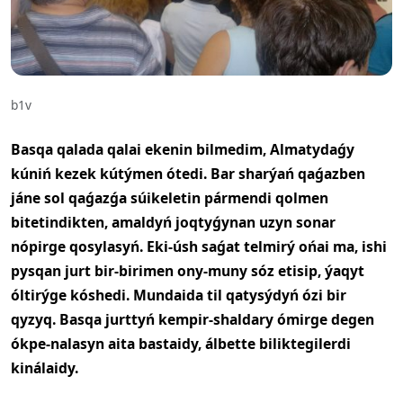
b1v
Basqa qalada qalai ekenin bilmedim, Almatydaǵy
kúniń kezek kútýmen ótedi. Bar sharýań qaǵazben
jáne sol qaǵazǵa súikeletin pármendi qolmen
bitetindikten, amaldyń joqtyǵynan uzyn sonar
nópirge qosylasyń. Eki-úsh saǵat telmirý ońai ma, ishi
pysqan jurt bir-birimen ony-muny sóz etisip, ýaqyt
óltirýge kóshedi. Mundaida til qatysýdyń ózi bir
qyzyq. Basqa jurttyń kempir-shaldary ómirge degen
ókpe-nalasyn aita bastaidy, álbette biliktegilerdi
kinálaidy.