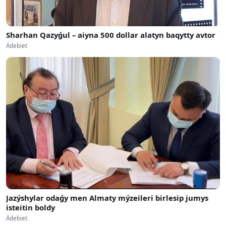
Sharhan Qazyǵul – aiyna 500 dollar alatyn baqytty avtor
Ádebiet
Jazýshylar odaǵy men Almaty mýzeileri birlesip jumys
isteitin boldy
Ádebiet