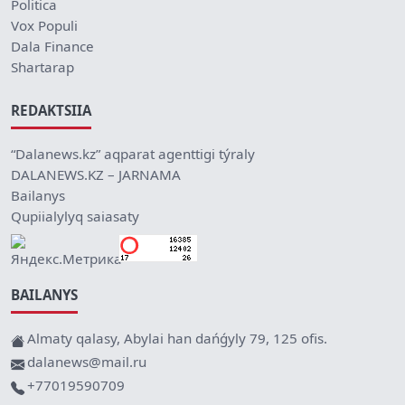
Politica
Vox Populi
Dala Finance
Shartarap
REDAKTSIIA
“Dalanews.kz” aqparat agenttigi týraly
DALANEWS.KZ – JARNAMA
Bailanys
Qupiialylyq saiasaty
BAILANYS
Almaty qalasy, Abylai han dańǵyly 79, 125 ofis.
dalanews@mail.ru
+77019590709