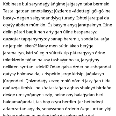
Kóbinese bul saryndaǵy áńgime jalǵasyn taba bermeidi.
Tastai qatqan emotsiiasyz júzderde «ádettegi gói-góiine
basty» degen salqynqandylyq turady. Ishtei jaratpai da
otyrýy ábden múmkin. Óz basym anyq jaratpaimyn. Itine
deiin páteri bar, itinen artylǵan úiine baspanasyz
qazaqtar tapqanymyzdy sanap beremiz, sonda bularǵa
ne jetpeidi eken?! Nany men sútin ákep berýge
jaramaityn, kári súiegin súiretkizip páteraqysyn ózine
tóletkizetin týǵan balasy tasbaýyr bolsa, jazyqtyny
nelikten syrttan izdeidi? Odan qalsa ózderine eshqandai
qatysy bolmasa da, kirispeitin jerge kirisip, jaǵalasyp
júrgenderi. Qolymdaǵy kezegimniń nómiri jazylǵan tildei
qaǵazǵa timiskiline kóz tastaǵan aqbas shaldyń birdeńe
deýge umsynǵanyn sezip, beine ony baiaǵydan beri
baiqamaǵandai, tas bop otyra berdim. Jer betindegi
adamzattan aqyldy, sonysymen ózderin ózge jurttan ylǵi
joǵary qoiatyn minezine taǵy da salmaqshy ǵoi.