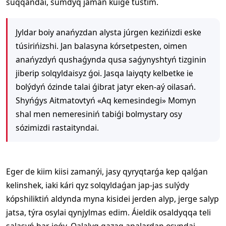
suqqandai, sumdyq jaman kúige tústim.
Jyldar boiy anańyzdan alysta júrgen kezińizdi eske
túsirińizshi. Jan balasyna kórsetpesten, oimen
anańyzdyń qushaǵynda qusa saǵynyshtyń tizginin
jiberip solqyldaisyz ǵoi. Jasqa laiyqty kelbetke ie
bolýdyń ózinde talai ǵibrat jatyr eken-aý oilasań.
Shyńǵys Aitmatovtyń «Aq kemesindegi» Momyn
shal men nemeresiniń tabiǵi bolmystary osy
sózimizdi rastaityndai.
Eger de kiim kiisi zamanýi, jasy qyryqtarǵa kep qalǵan
kelinshek, iaki kári qyz solqyldaǵan jap-jas sulýdy
kópshiliktiń aldynda myna kisidei jerden alyp, jerge salyp
jatsa, týra osylai qynjylmas edim. Áieldik osaldyqqa teli
salasyń bar-joǵy. Qalalyq qazaq apalardan osyndai