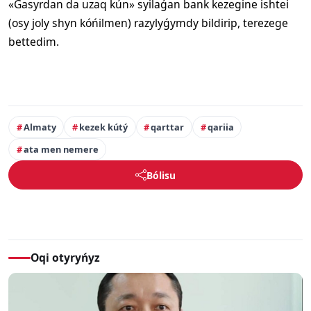
«Ǵasyrdan da uzaq kún» syilaǵan bank kezegine ishtei
(osy joly shyn kóńilmen) razylyǵymdy bildirip, terezege
bettedim.
Almaty
kezek kútý
qarttar
qariia
ata men nemere
Bólisu
Oqi otyryńyz