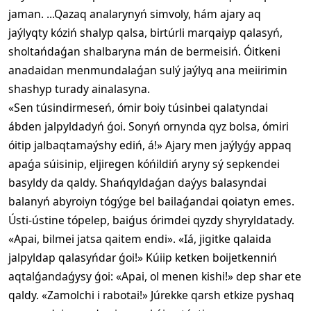
jaman. ...Qazaq analarynyń simvoly, hám ajary aq
jaýlyqty kóziń shalyp qalsa, birtúrli marqaiyp qalasyń,
sholtańdaǵan shalbaryna mán de bermeisiń. Óitkeni
anadaidan menmundalaǵan sulý jaýlyq ana meiirimin
shashyp turady ainalasyna.
«Sen túsindirmeseń, ómir boiy túsinbei qalatyndai
ábden jalpyldadyń ǵoi. Sonyń ornynda qyz bolsa, ómiri
óitip jalbaqtamaýshy ediń, á!» Ajary men jaýlyǵy appaq
apaǵa súisinip, eljiregen kóńildiń aryny sý sepkendei
basyldy da qaldy. Shańqyldaǵan daýys balasyndai
balanyń abyroiyn tógýge bel bailaǵandai qoiatyn emes.
Ústi-ústine tópelep, baiǵus órimdei qyzdy shyryldatady.
«Apai, bilmei jatsa qaitem endi». «Iá, jigitke qalaida
jalpyldap qalasyńdar ǵoi!» Kúiip ketken boijetkenniń
aqtalǵandaǵysy ǵoi: «Apai, ol menen kishi!» dep shar ete
qaldy. «Zamolchi i rabotai!» Júrekke qarsh etkize pyshaq