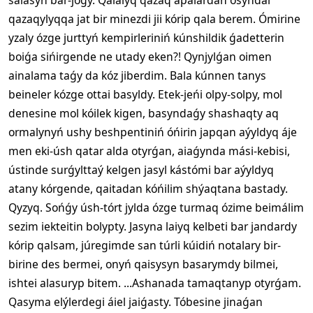
qazaqylyqqa jat bir minezdi jii kórip qala berem. Ómirine
yzaly ózge jurttyń kempirleriniń kúnshildik ǵadetterin
boiǵa sińirgende ne utady eken?! Qynjylǵan oimen
ainalama taǵy da kóz jiberdim. Bala kúnnen tanys
beineler kózge ottai basyldy. Etek-jeńi olpy-solpy, mol
denesine mol kóilek kigen, basyndaǵy shashaqty aq
ormalynyń ushy beshpentiniń óńirin japqan aýyldyq áje
men eki-úsh qatar alda otyrǵan, aiaǵynda mási-kebisi,
ústinde surǵylttaý kelgen jasyl kástómi bar aýyldyq
atany kórgende, qaitadan kóńilim shýaqtana bastady.
Qyzyq. Sońǵy úsh-tórt jylda ózge turmaq ózime beimálim
sezim iekteitin bolypty. Jasyna laiyq kelbeti bar jandardy
kórip qalsam, júregimde san túrli kúidiń notalary bir-
birine des bermei, onyń qaisysyn basarymdy bilmei,
ishtei alasuryp bitem. ...Ashanada tamaqtanyp otyrǵam.
Qasyma elýlerdegi áiel jaiǵasty. Tóbesine jinaǵan