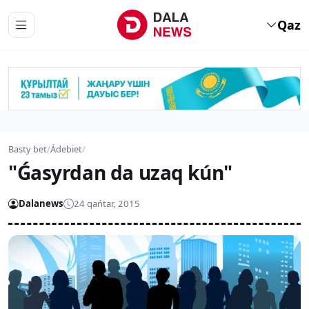
Qaz
Basty bet
/
Ádebiet
/
"Ǵasyrdan da uzaq kún"
Dalanews
24 qańtar, 2015