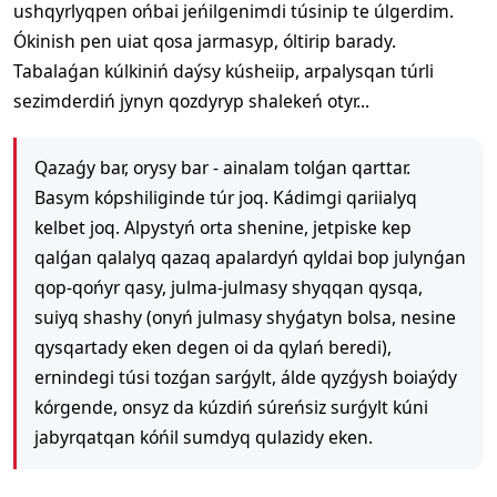
ushqyrlyqpen ońbai jeńilgenimdi túsinip te úlgerdim.
Ókinish pen uiat qosa jarmasyp, óltirip barady.
Tabalaǵan kúlkiniń daýsy kúsheiip, arpalysqan túrli
sezimderdiń jynyn qozdyryp shalekeń otyr...
Qazaǵy bar, orysy bar - ainalam tolǵan qarttar.
Basym kópshiliginde túr joq. Kádimgi qariialyq
kelbet joq. Alpystyń orta shenine, jetpiske kep
qalǵan qalalyq qazaq apalardyń qyldai bop julynǵan
qop-qońyr qasy, julma-julmasy shyqqan qysqa,
suiyq shashy (onyń julmasy shyǵatyn bolsa, nesine
qysqartady eken degen oi da qylań beredi),
ernindegi túsi tozǵan sarǵylt, álde qyzǵysh boiaýdy
kórgende, onsyz da kúzdiń súreńsiz surǵylt kúni
jabyrqatqan kóńil sumdyq qulazidy eken.