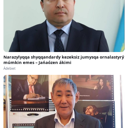
Narazylyqqa shyqqandardy kezeksiz jumysqa ornalastyrý
múmkin emes – Jańaózen ákimi
Ádebiet