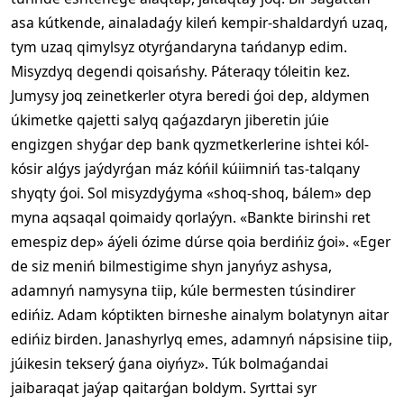
asa kútkende, ainaladaǵy kileń kempir-shaldardyń uzaq,
tym uzaq qimylsyz otyrǵandaryna tańdanyp edim.
Misyzdyq degendi qoisańshy. Páteraqy tóleitin kez.
Jumysy joq zeinetkerler otyra beredi ǵoi dep, aldymen
úkimetke qajetti salyq qaǵazdaryn jiberetin júie
engizgen shyǵar dep bank qyzmetkerlerine ishtei kól-
kósir alǵys jaýdyrǵan máz kóńil kúiimniń tas-talqany
shyqty ǵoi. Sol misyzdyǵyma «shoq-shoq, bálem» dep
myna aqsaqal qoimaidy qorlaýyn. «Bankte birinshi ret
emespiz dep» áýeli ózime dúrse qoia berdińiz ǵoi». «Eger
de siz meniń bilmestigime shyn janyńyz ashysa,
adamnyń namysyna tiip, kúle bermesten túsindirer
edińiz. Adam kóptikten birneshe ainalym bolatynyn aitar
edińiz birden. Janashyrlyq emes, adamnyń nápsisine tiip,
júikesin tekserý ǵana oiyńyz». Túk bolmaǵandai
jaibaraqat jaýap qaitarǵan boldym. Syrttai syr