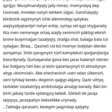
qyrǵyz. Musylmandyqty jaily minez, momyndyq dep
túsinsek, minekei sonyń kórkem úlgisi. Sonshalyqty
kónbistik oqýshynyń ishki álemindegi qatybas
aiaýsyzdyqtardyń tońyn eritip, syrtqa sel qyp shyǵarady.
Ata men nemerege ortaq aiaýly senimniń páktigi ekiniń
birine buiyrmaǵan tazalyqty, shalǵa shal, balaǵa bala túr
syilaǵan. Biraq... Qasireti sol biz momyn bolýdan ólerdei
qorqamyz. Ishki qorqynysh túrli kompleksti qorǵanýlarǵa
boiurdyrady. Qurtaqandai ǵana bes jasar balanyń ózinen
bar bolǵany tórt-bes ai kishi qatarlasynyń til almaitynyn
aityp «kisimsidi». Áke-sheshesiniń «sen odan úlkensiń,
seni tyńdaý kerek» degenin qaǵyp alǵany. Qazir ulttyq
tárbieler totaliatrlyq ambitsiiaǵa ainalyp barady. Bári bir-
birin jabaiy túrde syilatqysy keledi. Sóitedi de jasqa
laiyqsyz, jaraspaityn kekselikke urynady.
...Tabloǵa qarasam, kezegim jaqyndap qalypty.