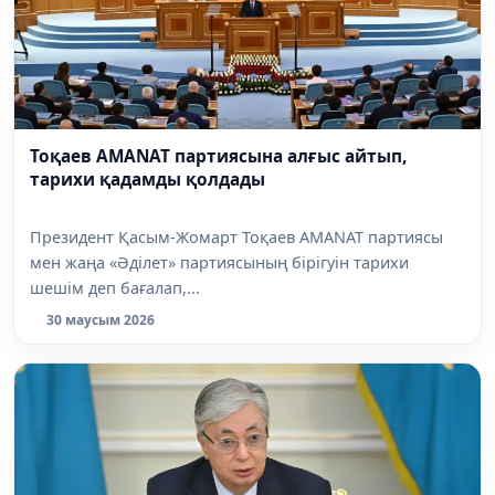
Тоқаев AMANAT партиясына алғыс айтып,
тарихи қадамды қолдады
Президент Қасым-Жомарт Тоқаев AMANAT партиясы
мен жаңа «Әділет» партиясының бірігуін тарихи
шешім деп бағалап,...
30 маусым 2026