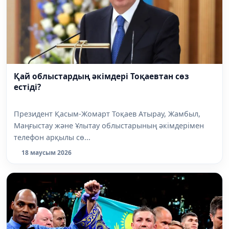
Қай облыстардың әкімдері Тоқаевтан сөз
естіді?
Президент Қасым-Жомарт Тоқаев Атырау, Жамбыл,
Маңғыстау және Ұлытау облыстарының әкімдерімен
телефон арқылы сө...
18 маусым 2026