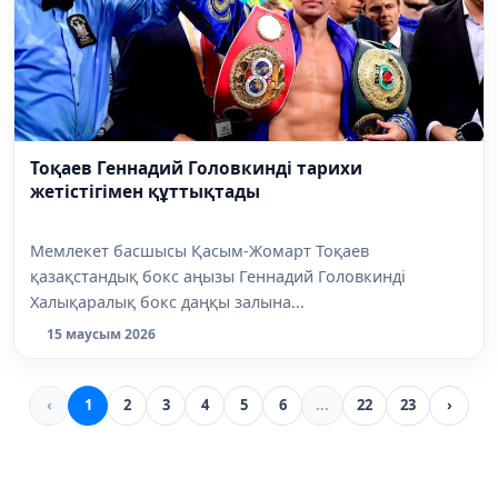
Тоқаев Геннадий Головкинді тарихи
жетістігімен құттықтады
Мемлекет басшысы Қасым-Жомарт Тоқаев
қазақстандық бокс аңызы Геннадий Головкинді
Халықаралық бокс даңқы залына...
15 маусым 2026
‹
1
2
3
4
5
6
...
22
23
›