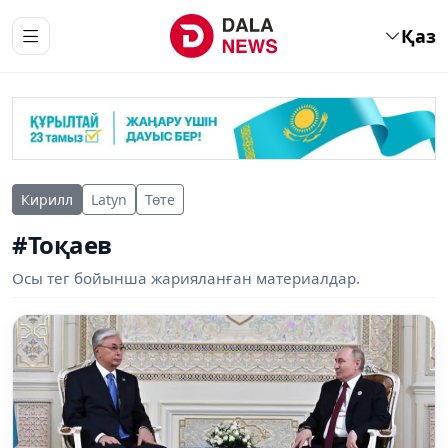
Қаз
Кирилл
Latyn
Төте
#Тоқаев
Осы тег бойынша жарияланған материалдар.