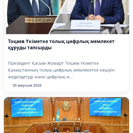
Тоқаев Үкіметке толық цифрлық мемлекет
құруды тапсырды
Президент Қасым-Жомарт Тоқаев Үкіметке
Қазақстанның толық цифрлық мемлекетке көшуін
жеделдетуді және цифрлық и...
30 маусым 2026