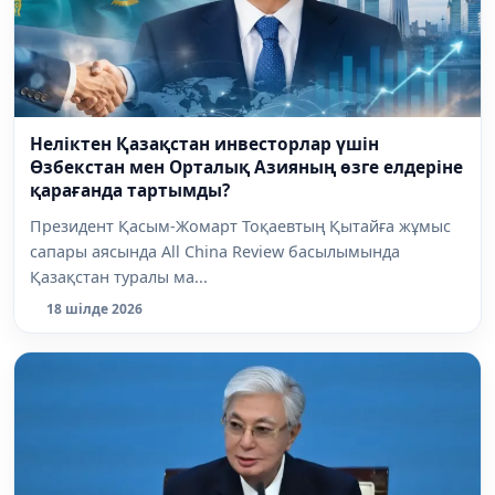
Неліктен Қазақстан инвесторлар үшін
Өзбекстан мен Орталық Азияның өзге елдеріне
қарағанда тартымды?
Президент Қасым-Жомарт Тоқаевтың Қытайға жұмыс
сапары аясында All China Review басылымында
Қазақстан туралы ма...
18 шілде 2026