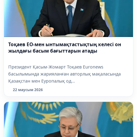
Тоқаев ЕО-мен ынтымақтастықтың келесі он
жылдағы басым бағыттарын атады
Президент Қасым-Жомарт Тоқаев Euronews
басылымында жарияланған авторлық мақаласында
Қазақстан мен Еуропалық од...
22 маусым 2026