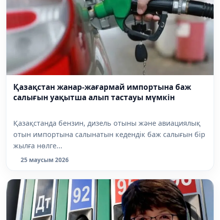
Қазақстан жанар-жағармай импортына баж
салығын уақытша алып тастауы мүмкін
Қазақстанда бензин, дизель отыны және авиациялық
отын импортына салынатын кедендік баж салығын бір
жылға нөлге...
25 маусым 2026