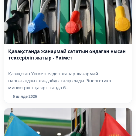
Қазақстанда жанармай сататын ондаған нысан
тексеріліп жатыр - Үкімет
Қазақстан Үкіметі елдегі жанар-жағармай
нарығындағы жағдайды талқылады. Энергетика
министрлігі қазіргі таңда б...
6 шілде 2026