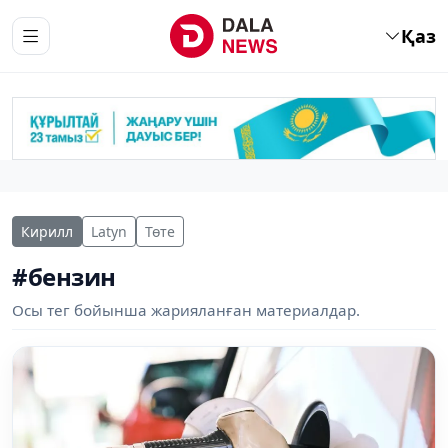
Қаз
Кирилл
Latyn
Төте
#бензин
Осы тег бойынша жарияланған материалдар.