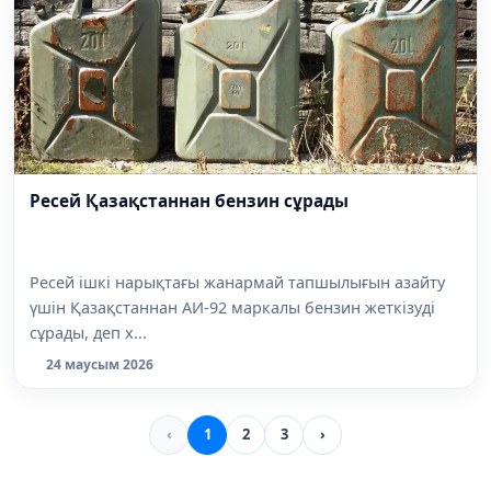
Ресей Қазақстаннан бензин сұрады
Ресей ішкі нарықтағы жанармай тапшылығын азайту
үшін Қазақстаннан АИ-92 маркалы бензин жеткізуді
сұрады, деп х...
24 маусым 2026
‹
1
2
3
›