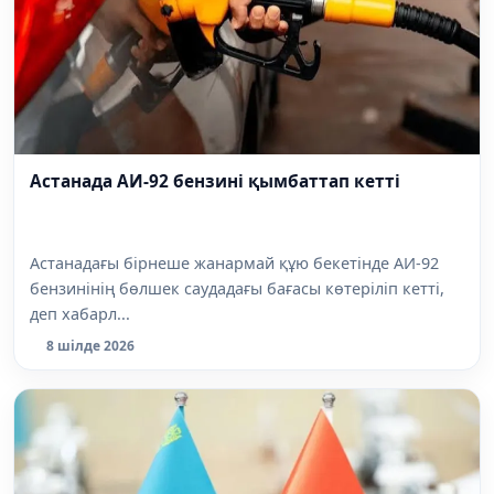
Астанада АИ-92 бензині қымбаттап кетті
Астанадағы бірнеше жанармай құю бекетінде АИ-92
бензинінің бөлшек саудадағы бағасы көтеріліп кетті,
деп хабарл...
8 шілде 2026