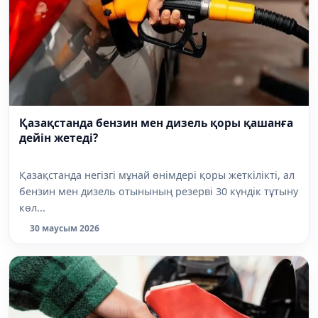
Қазақстанда бензин мен дизель қоры қашанға
дейін жетеді?
Қазақстанда негізгі мұнай өнімдері қоры жеткілікті, ал
бензин мен дизель отынының резерві 30 күндік тұтыну
көл...
30 маусым 2026