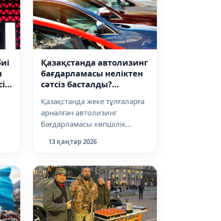
биі
Қазақстанда автолизинг
ы
бағдарламасы неліктен
сін
сәтсіз басталды?
DE
Сарапшылар тарқатты
Қазақстанда жеке тұлғаларға
арналған автолизинг
бағдарламасы көпшілік
ына
күткендей нәтиже бермеді.
13 қаңтар 2026
Желтоқсанда ке...