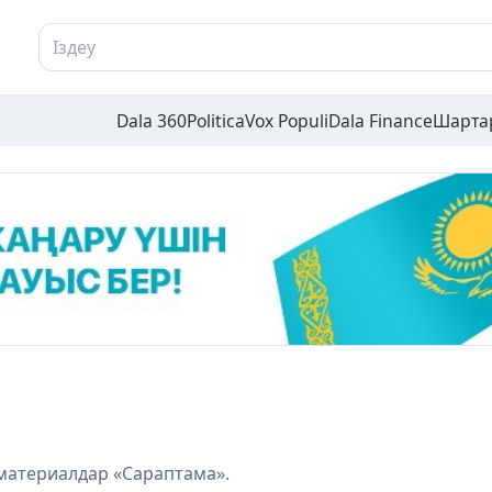
Dala 360
Politica
Vox Populi
Dala Finance
Шарта
материалдар «Сараптама».