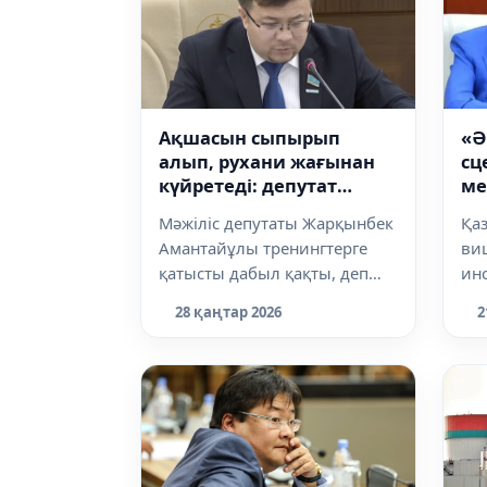
«Ә
Ақшасын сыпырып
сц
алып, рухани жағынан
ме
күйретеді: депутат
ка
тренингтерге қатысты
Қаз
Мәжіліс депутаты Жарқынбек
дабыл қақты
ви
Амантайұлы тренингтерге
инс
қатысты дабыл қақты, деп
пре
хабарлайды Dalanews.kz.
2
28 қаңтар 2026
қар
Депутат п...