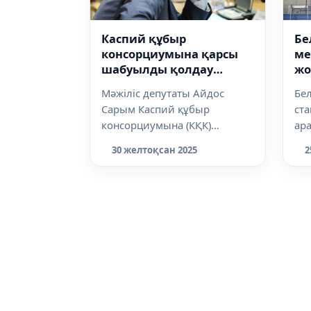
Каспий құбыр
Бе
консорциумына қарсы
ме
шабуылды қолдау
жо
қылмыс па? Министрлік
қа
Мәжіліс депутаты Айдос
Бел
жауап берді
Сарым Каспий құбыр
ста
консорциумына (КҚК)
ара
жасалған шабуылдарды
эн
30 желтоқсан 2025
2
ашық қолдауды мемлекетке
бір
оп...