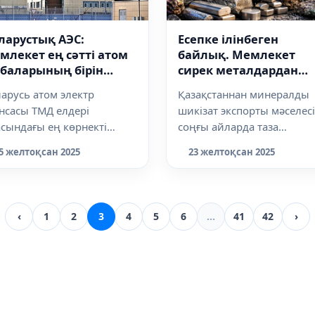
ларустық АЭС:
Есепке ілінбеген
млекет ең сәтті атом
байлық. Мемлекет
баларының бірін
сирек металдардан
лай жүзеге асырды
қалай ұтылып отыр?
арусь атом электр
Қазақстаннан минералды
нсасы ТМД елдері
шикізат экспорты мәселесі
сындағы ең көрнекті
соңғы айларда таза
ергетикалық жобалардың
техникалық дискурстан
5 желтоқсан 2025
23 желтоқсан 2025
іне айналды. Техно...
шығып, қоғамдық және...
‹
1
2
3
4
5
6
...
41
42
›