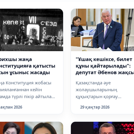
рихшы жаңа
"Ұшақ кешіксе, билет
нституцияға қатысты
құны қайтарылады":
сын ұсыныс жасады
депутат Әбенов жақс
жаңалықты айтты
ңа Конституция жобасы
Қазақстанда әуе
рияланғаннан кейін
жолаушыларының
амда түрлі пікір айтыла
құқықтарын қорғау
тады. Солардың бірі -
күшейтілуі мүмкін, деп
 ақпан 2026
29 қаңтар 2026
публиканың...
хабарлайды Dalanews.kz.
Қазақстанда ә...