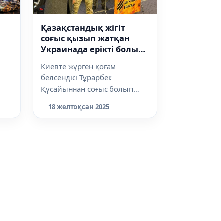
Қазақстандық жігіт
соғыс қызып жатқан
Украинада ерікті болып
жүр
Киевте жүрген қоғам
белсендісі Тұрарбек
Құсайыннан соғыс болып
жатқан Украинадағы шынайы
18 желтоқсан 2025
жағдай туралы сұрадық...