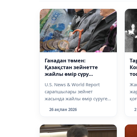
Ганадан төмен:
Та
Қазақстан зейнетте
Ко
жайлы өмір сүру
то
рейтингінде 77-орын
U.S. News & World Report
Жа
алды
сарапшылары зейнет
жа
жасында жайлы өмір сүруге
қоғ
қолайлы елдердің рейтинг...
бас
26 ақпан 2026
2
рес