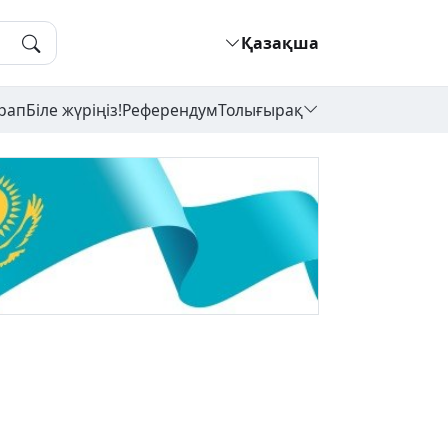
Қазақша
рап
Біле жүріңіз!
Референдум
Толығырақ