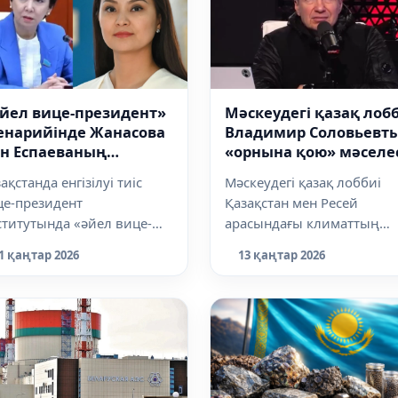
йел вице-президент»
Мәскеудегі қазақ лоб
енарийінде Жанасова
Владимир Соловьевт
н Еспаеваның
«орнына қою» мәселе
ндидатуралары бар
ақылдасты - DALA INSI
ақстанда енгізілуі тиіс
Мәскеудегі қазақ лоббиі
це-президент
Қазақстан мен Ресей
титутында «әйел вице-
арасындағы климаттың
зидент» сценарийі де
жылы және тұрақты болу
1 қаңтар 2026
13 қаңтар 2026
астырылған дейді,...
мүдделі. Себебі, Ре...