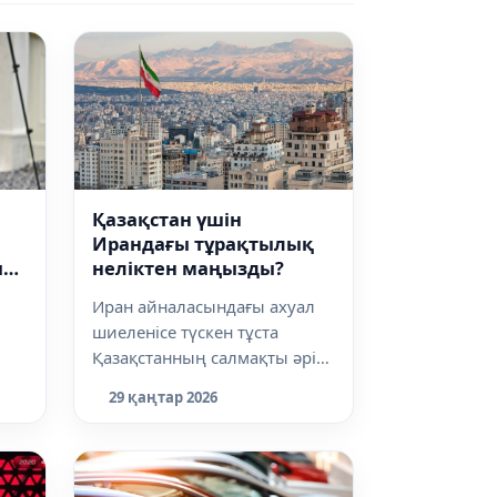
Қазақстан үшін
Ирандағы тұрақтылық
ы
неліктен маңызды?
Иран айналасындағы ахуал
шиеленісе түскен тұста
Қазақстанның салмақты әрі
ұстамды ұстанымы назар
29 қаңтар 2026
аудартады. Ас...