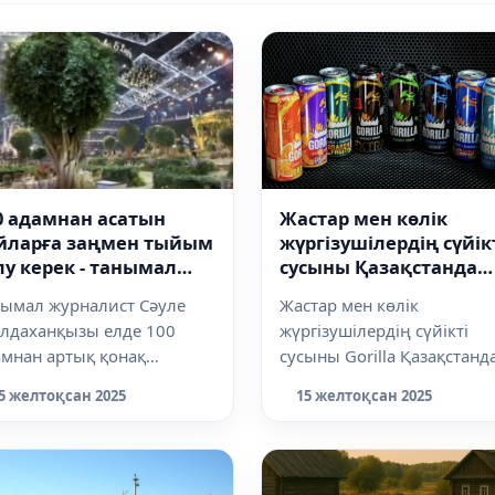
Жастар мен көлік
0 адамнан асатын
жүргізушілердің сүйік
йларға заңмен тыйым
сусыны Қазақстанда
лу керек - танымал
өндірісті тоқтатуы
рналист
Жастар мен көлік
нымал журналист Сәуле
мүмкін
жүргізушілердің сүйікті
ілдаханқызы елде 100
сусыны Gorilla Қазақстанд
амнан артық қонақ
өндірісті тоқтатуы мүмкін,
ырып, той өткізуге заң
15 желтоқсан 2025
5 желтоқсан 2025
деп хабарлайды...
інде шектеу қо...