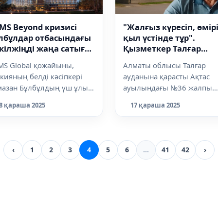
"Жалғыз күресіп, өмір
MS Beyond кризисі
қыл үстінде тұр".
лбұлдар отбасындағы
Қызметкер Талғар
кілжіңді жаңа сатыға
мектебіндегі былықт
терді
Алматы облысы Талғар
MS Global қожайыны,
туралы айтып берді
ауданына қарасты Ақтас
кияның белді кәсіпкері
ауылындағы №36 жалпы
мазан Бұлбұлдың үш ұлы
білім беретін орта мектепт
зақстандағы RAMS
17 қараша 2025
8 қараша 2025
шаруашылық бөлім...
паниясын бірлес...
‹
1
2
3
4
5
6
...
41
42
›