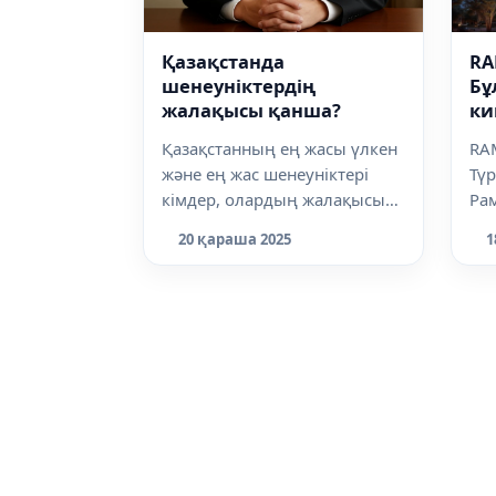
Қазақстанда
RA
шенеуніктердің
Бұ
жалақысы қанша?
ки
кө
Қазақстанның ең жасы үлкен
RA
және ең жас шенеуніктері
Түр
кімдер, олардың жалақысы
Ра
қанша? ranking.kz
Қа
20 қараша 2025
1
сарапшылары сар...
ком