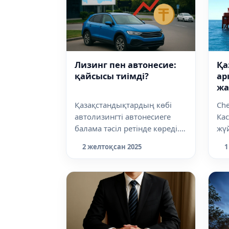
Лизинг пен автонесие:
Қа
қайсысы тиімді?
ар
жа
IN
Қазақстандықтардың көбі
Che
автолизингті автонесиеге
Ка
балама тәсіл ретінде көреді.
жүй
Өнеркәсіп және құрылыс
мұ
2 желтоқсан 2025
1
министрлі...
құю