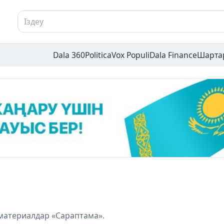
Dala 360
Politica
Vox Populi
Dala Finance
Шарта
материалдар «Сараптама».