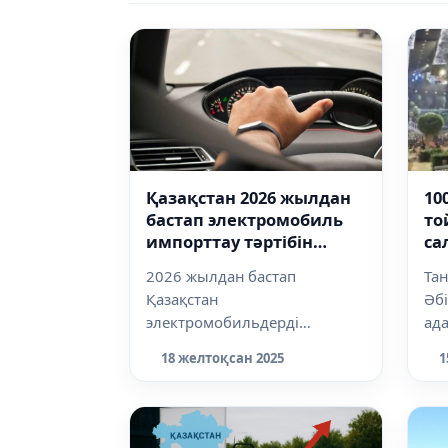
Қазақстан 2026 жылдан
10
бастап электромобиль
то
импорттау тәртібін
са
өзгертеді
жу
2026 жылдан бастап
Та
Қазақстан
Әб
электромобильдерді
ад
жеңілдікпен әкелуге берілетін
шақ
18 желтоқсан 2025
1
квотаны ұзартпайды. Бұл
жүз
шешім эк...