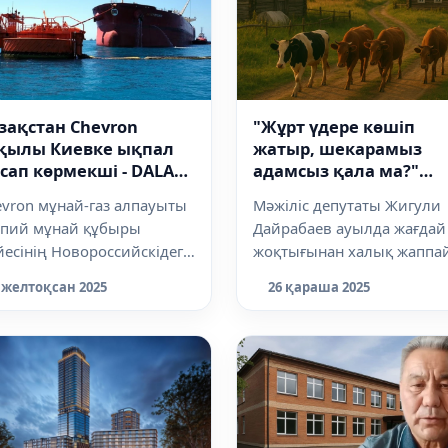
зақстан Chevron
"Жұрт үдере көшіп
қылы Киевке ықпал
жатыр, шекарамыз
сап көрмекші - DALA
адамсыз қала ма?"
SIDE
Депутат қорқынышты
vron мұнай-газ алпауыты
Мәжіліс депутаты Жигули
статистиканы айтты
спий мұнай құбыры
Дайрабаев ауылда жағдай
есінің Новороссийскідегі
жоқтығынан халық жаппа
найды сыртқа шығарып
қалаға көшіп жатқанын
 желтоқсан 2025
26 қараша 2025
 қондырғы...
айтты, деп хабар...