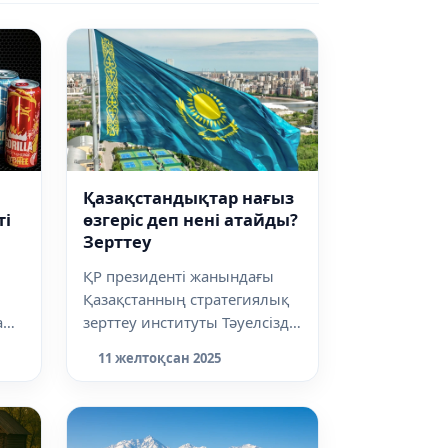
Қазақстандықтар нағыз
ті
өзгеріс деп нені атайды?
Зерттеу
ҚР президенті жанындағы
Қазақстанның стратегиялық
а
зерттеу институты Тәуелсіздік
күніне орай зерттеу жасап,
11 желтоқсан 2025
қаз...