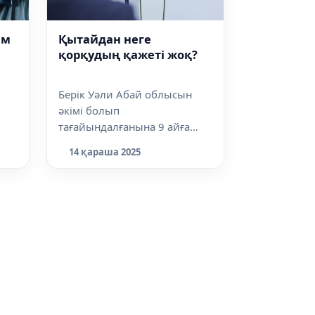
ім
Қытайдан неге
қорқудың қажеті жоқ?
ар
Берік Уәли Абай облысын
әкімі болып
тағайындалғанына 9 айға
ің
жуық уақыт өтсе де, әлі күнге
14 қараша 2025
дейін сұхбат бермеге...