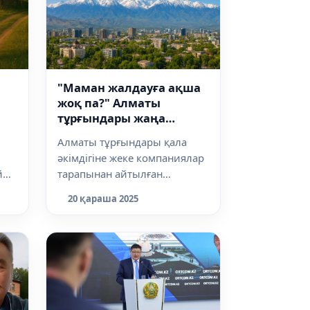
"Маман жалдауға ақша
жоқ па?" Алматы
тұрғындары жаңа
ұсынысқа қарсы шықты
Алматы тұрғындары қала
әкімдігіне жеке компаниялар
й
тарапынан айтылған
ұсынысқа қарсы шықты, деп
20 қараша 2025
хабарлайды Dal...