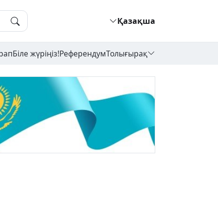
Қазақша
рап
Біле жүріңіз!
Референдум
Толығырақ