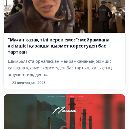
"Маған қазақ тілі керек емес": мейрамхана
әкімшісі қазақша қызмет көрсетуден бас
тартқан
Шымбұлақта орналасқан мейрамхананың әкімшісі
қазақша қызмет көрсетуден бас тартып, халықтың
ашуына тиді, деп х...
23 желтоқсан 2025