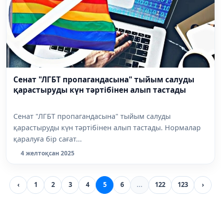
Сенат "ЛГБТ пропагандасына" тыйым салуды
қарастыруды күн тәртібінен алып тастады
Сенат "ЛГБТ пропагандасына" тыйым салуды
қарастыруды күн тәртібінен алып тастады. Нормалар
қаралуға бір сағат...
4 желтоқсан 2025
‹
1
2
3
4
5
6
...
122
123
›