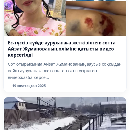
Ес-түссіз күйде ауруханаға жеткізілген: сотта
Айзат Жұманованың өліміне қатысты видео
көрсетілді
Сот отырысында Айзат Жұманованың аяусыз соққыдан
кейін ауруханаға жеткізілген сәті түсірілген
видеожазба көрсе...
19 желтоқсан 2025