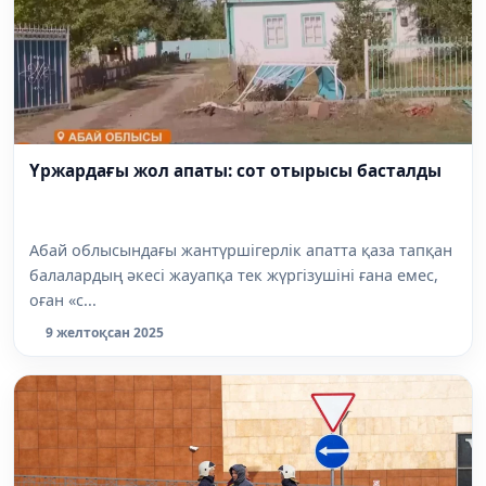
Үржардағы жол апаты: сот отырысы басталды
Абай облысындағы жантүршігерлік апатта қаза тапқан
балалардың әкесі жауапқа тек жүргізушіні ғана емес,
оған «с...
9 желтоқсан 2025