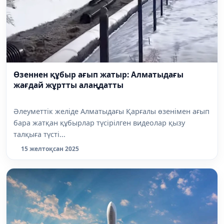
Өзеннен құбыр ағып жатыр: Алматыдағы
жағдай жұртты алаңдатты
Әлеуметтік желіде Алматыдағы Қарғалы өзенімен ағып
бара жатқан құбырлар түсірілген видеолар қызу
талқыға түсті...
15 желтоқсан 2025