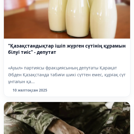
"Қазақстандықтар ішіп жүрген сүтінің құрамын
білуі тиіс" - депутат
«Ауыл» партиясы фракциясының депутаты Қарақат
Әбден Қазақстанда табиғи шикі сүттен емес, құрғақ сүт
ұнтағын қа...
10 желтоқсан 2025