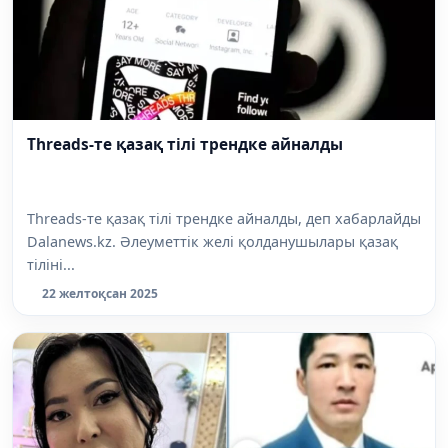
Threads-те қазақ тілі трендке айналды
Threads-те қазақ тілі трендке айналды, деп хабарлайды
Dalanews.kz. Әлеуметтік желі қолданушылары қазақ
тіліні...
22 желтоқсан 2025