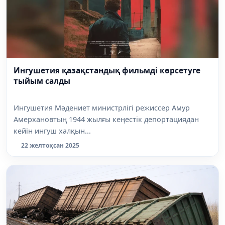
Ингушетия қазақстандық фильмді көрсетуге
тыйым салды
Ингушетия Мәдениет министрлігі режиссер Амур
Амерхановтың 1944 жылғы кеңестік депортациядан
кейін ингуш халқын...
22 желтоқсан 2025