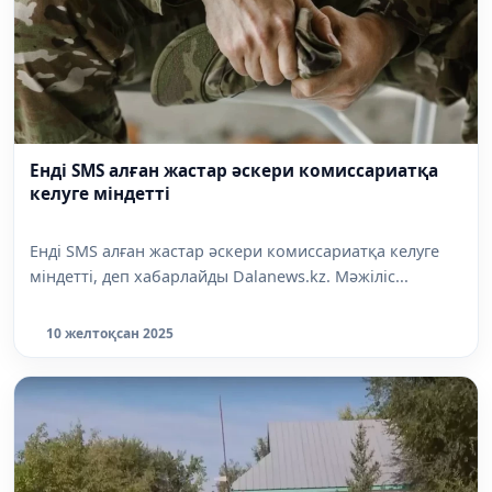
Енді SMS алған жастар әскери комиссариатқа
келуге міндетті
Енді SMS алған жастар әскери комиссариатқа келуге
міндетті, деп хабарлайды Dalanews.kz. Мәжіліс...
10 желтоқсан 2025