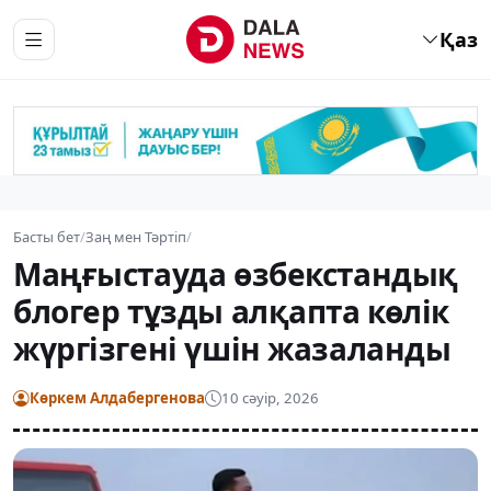
Қаз
Басты бет
/
Заң мен Тәртіп
/
Маңғыстауда өзбекстандық
блогер тұзды алқапта көлік
жүргізгені үшін жазаланды
Көркем Алдабергенова
10 сәуір, 2026