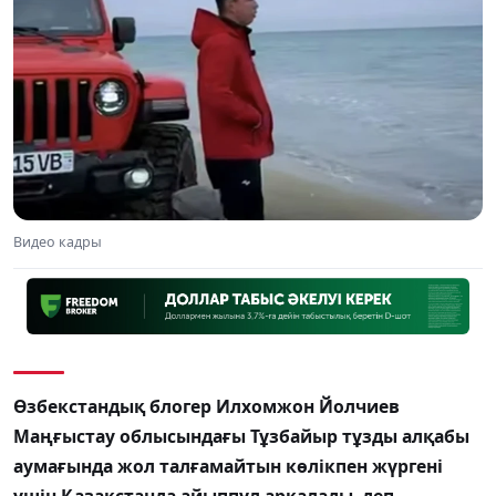
Видео кадры
Өзбекстандық блогер Илхомжон Йолчиев
Маңғыстау облысындағы Тұзбайыр тұзды алқабы
аумағында жол талғамайтын көлікпен жүргені