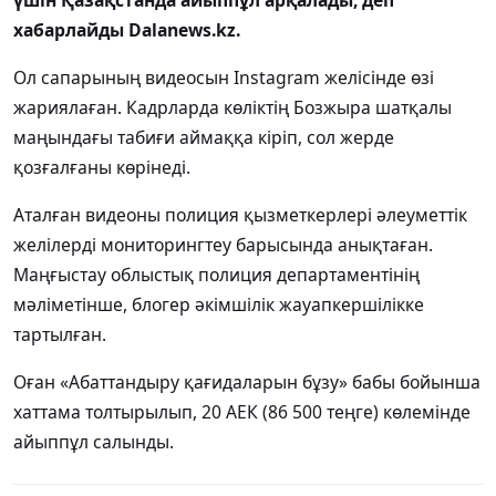
үшін Қазақстанда айыппұл арқалады, деп
хабарлайды Dalanews.kz.
Ол сапарының видеосын Instagram желісінде өзі
жариялаған. Кадрларда көліктің Бозжыра шатқалы
маңындағы табиғи аймаққа кіріп, сол жерде
қозғалғаны көрінеді.
Аталған видеоны полиция қызметкерлері әлеуметтік
желілерді мониторингтеу барысында анықтаған.
Маңғыстау облыстық полиция департаментінің
мәліметінше, блогер әкімшілік жауапкершілікке
тартылған.
Оған «Абаттандыру қағидаларын бұзу» бабы бойынша
хаттама толтырылып, 20 АЕК (86 500 теңге) көлемінде
айыппұл салынды.