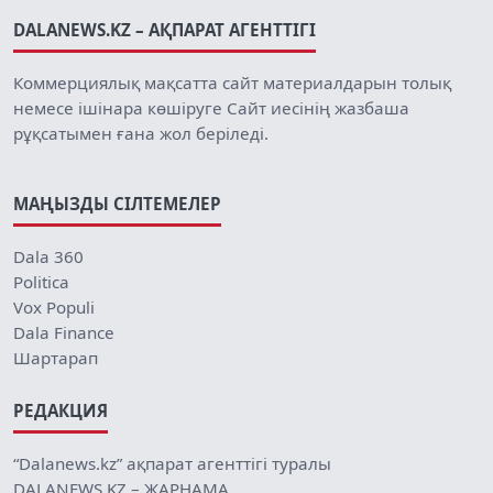
DALANEWS.KZ – АҚПАРАТ АГЕНТТІГІ
Коммерциялық мақсатта сайт материалдарын толық
немесе ішінара көшіруге Сайт иесінің жазбаша
рұқсатымен ғана жол беріледі.
МАҢЫЗДЫ СІЛТЕМЕЛЕР
Dala 360
Politica
Vox Populi
Dala Finance
Шартарап
РЕДАКЦИЯ
“Dalanews.kz” ақпарат агенттігі туралы
DALANEWS.KZ – ЖАРНАМА