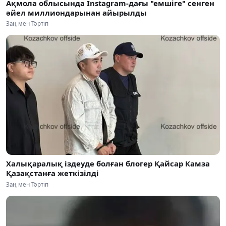
Ақмола облысында Instagram-дағы "емшіге" сенген
әйел миллиондарынан айырылды
Заң мен Тәртіп
Халықаралық іздеуде болған блогер Қайсар Камза
Қазақстанға жеткізілді
Заң мен Тәртіп