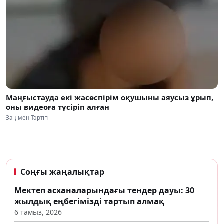
Маңғыстауда екі жасөспірім оқушыны аяусыз ұрып,
оны видеоға түсіріп алған
Заң мен Тәртіп
Соңғы жаңалықтар
Мектеп асханаларындағы тендер дауы: 30
жылдық еңбегімізді тартып алмақ
6 тамыз, 2026