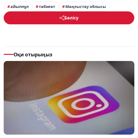
айыппұл
табиғат
Маңғыстау облысы
Бөлісу
Оқи отырыңыз