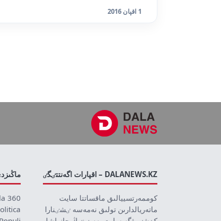
1 اقپان 2016
DALANEWS.KZ – اقپارات اگەنتتٸگٸ
ماڭىزد
كوممەرتسييالىق ماقساتتا سايت
la 360
ماتەريالدارىن تولىق نەمەسە ٸشٸنارا
olitica
كٶشٸرۋگە سايت يەسٸنٸڭ جازباشا
Populi