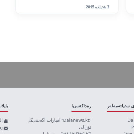
3 شٸلدە 2015
ى سٸلتەمەلەر
رەداكتسييا
بايلا
Da
“Dalanews.kz” اقپارات اگەنتتٸگٸ
ال
P
تۋرالى
ru
Vox 
DALANEWS.KZ – جارناما