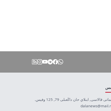
نىس
ماتى قالاسى, ابىلاي حان داڭعىلى 79, 125 وفيس.
dalanews@mail.