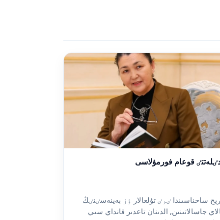
ٸلەتتٸ قوعام فورمۋلاسى
ريح ساحناسىندا ٸرٸ تۇلعالار ٶز بەينەسٸنٸڭ
لاي جاسالاتىنىن, الدىنان تاعدىر قانداي سىي