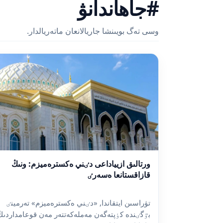
#جاھاندانۋ
وسى تەگ بويىنشا جاريالانعان ماتەريالدار.
ورتالىق ازيياداعى دٸني ەكسترەميزم: ونىڭ
قازاقستانعا ەسەرٸ
تۋراسىن ايتقاندا, «دٸني ەكسترەميزم» تەرمينٸ
بٷگٸندە كٶپتەگەن مەملەكەتتەر مەن قوعامداردىڭ