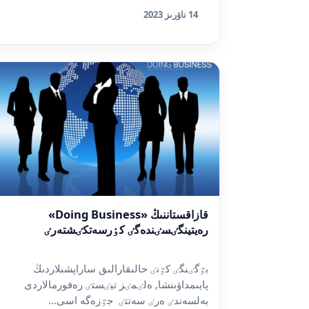
14 ناۋرىز 2023
قازاقستاننىڭ «Doing Business»
رەيتينگٸسٸندەگٸ كٶرسەتكٸشتەرٸ
بٷگٸنگٸ كٷنٸ حالىقارالىق ساراپشىلاردىڭ
پايىمداۋىنشا, ەلٸمٸز تيٸستٸ رەفورمالاردى
بەلسەندٸ ەرٸ سەتتٸ جٷزەگە اسى...