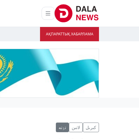
АҚПАРАТТЫҚ ХАБАРЛАМА
كىرىل
لاتىن
تٶتە