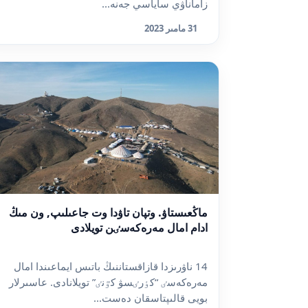
زاماناۋي ساياسي جەنە...
31 مامىر 2023
ماڭعىستاۋ. وتپان تاۋدا وت جاعىلىپ, ون مىڭ
ادام امال مەرەكەسٸن تويلادى
14 ناۋرىزدا قازاقستاننىڭ باتىس ايماعىندا امال
مەرەكەسٸ “كٶرٸسۋ كٷنٸ” تويلانادى. عاسىرلار
بويى قالىپتاسقان دەست...