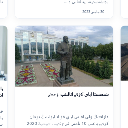
مٷشەسٸنە اينالعانى دا...
تا
30 مامىر 2023
با
شىعىستا اباي كٷنٸ اتالىنپ ٶتتٸ
اي
قر
قازاقتىڭ ۇلى اقىنى اباي قۇنانبايۇلىنىڭ تۋعان
با
كٷنٸ, ياعني 10 تامىز قر ٷكٸمەتٸنٸڭ 2020
سا