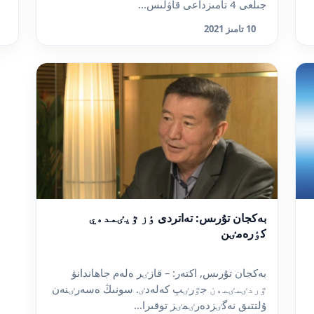
جىلعى 4 تامىزداعى قاۋلىس...
10 تامىز 2021
بەكجان تۇرىس: تەاتردى ٶز ٷيٸمدەي
كٶرەمٸن
بەكجان تۇرىس, اكتەر: – قازٸر ەلەم جاھاندانۋ
ٷردٸسٸمەن جٷرٸپ كەلەدٸ. سونىڭ ەسەرٸنەن
ۇلتتىق نەگٸزدەرٸمٸز توقىرا...