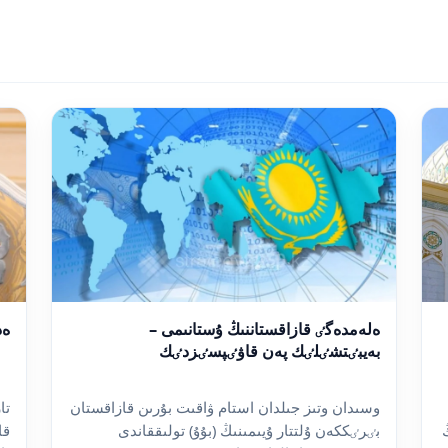
ەلەمدەگٸ قازاقستاننىڭ ۇستانىمى –
ەد
بەيبٸتشٸلٸك پەن قاۋٸپسٸزدٸك
وسىدان وتىز جىلدان استام ۋاقىت بۇرىن قازاقستان
تا
بٸرٸككەن ۇلتتار ۇيىمىنىڭ (بۇۇ) تولىققاندى
قا