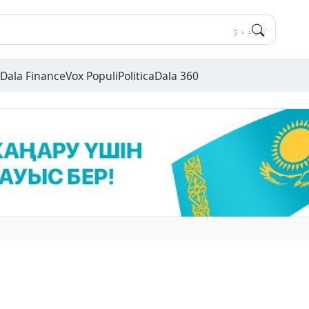
Dala Finance
Vox Populi
Politica
Dala 360