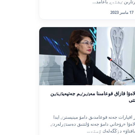
رتارىن ٸشتەي باعامد...
17 مامىر 2023
لاەۆا قازاق قوعامىنا مەيٸرٸم جەتپەيتٸنٸن
تتى
 اقپارات جەنە قوعامدىق دامۋ مينيسترٸ ايدا
لاەۆا «رۋحاني دامۋ جەنە ۇلتتىق دەستٷرلەردٸ
قتاۋ» دٶڭگەلەك ٷستە...