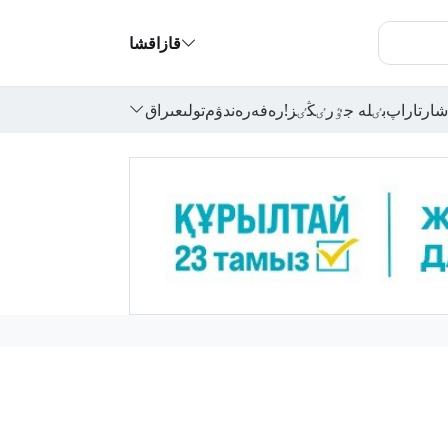
قازاقشا
شارتاراپ
بٸلە جٷرٸڭٸز!
رەفەرەندۋم
تولىعىراق