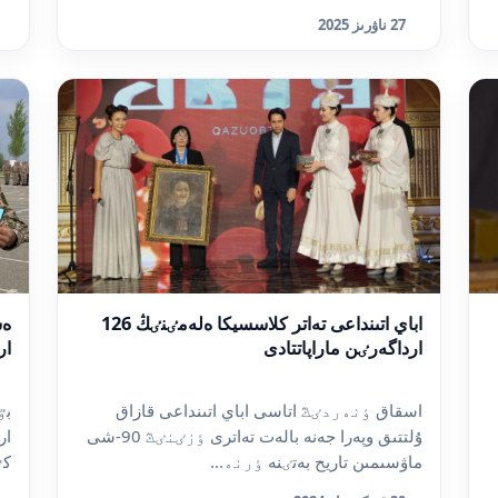
27 ناۋرىز 2025
اباي اتىنداعى تەاتر كلاسسيكا ەلەمٸنٸڭ 126
ەس
ارداگەرٸن ماراپاتتادى
ار
اسقاق ٶنەردٸڭ اتاسى اباي اتىنداعى قازاق
بٷ
ۇلتتىق وپەرا جەنە بالەت تەاترى ٶزٸنٸڭ 90-شى
ار
ماۋسىمىن تاريح بەتٸنە ٶرنە...
كٷ