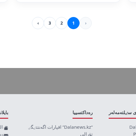
›
3
2
1
‹
ى سٸلتەمەلەر
رەداكتسييا
بايلا
Da
“Dalanews.kz” اقپارات اگەنتتٸگٸ
ال
P
تۋرالى
ru