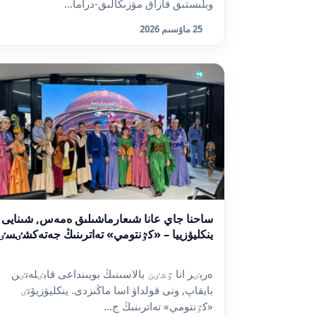
وبلىستىق قازاق مۋزىكالىق-دراما...
25 ماۋسىم 2026
ساحنا جاي عانا شىعارماشىلىق ەمەس, شىنايى
ينكليۋزييا – «كٷنتومي» تەاترىنىڭ جەتەكشٸسٸ
ەربٸر انا ٷشٸن بالاسىنىڭ بويىنداعى قابٸلەتٸن
بايقاپ, ونى قولداۋ اسا ماڭىزدى. ينكليۋزيۆتٸ
«كٷنتومي» تەاترىنىڭ ج...