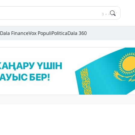
Dala Finance
Vox Populi
Politica
Dala 360