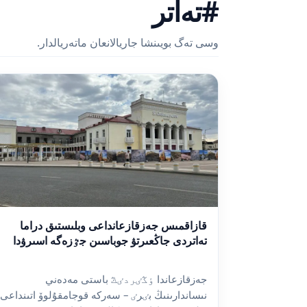
#تەاتر
وسى تەگ بويىنشا جاريالانعان ماتەريالدار.
قازاقمىس جەزقازعانداعى وبلىستىق دراما
تەاتردى جاڭعىرتۋ جوباسىن جٷزەگە اسىرۋدا
جەزقازعاندا ٶڭٸردٸڭ باستى مەدەني
نىساندارىنىڭ بٸرٸ – سەركە قوجامقۇلوۆ اتىنداعى