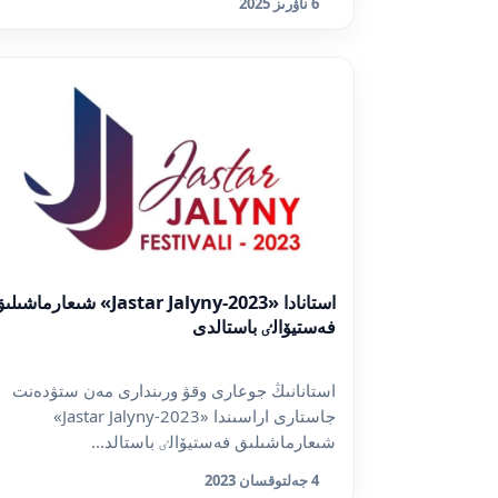
6 ناۋرىز 2025
استانادا «Jastar Jalyny-2023» شىعارماشى
فەستيۆالٸ باستالدى
استانانىڭ جوعارى وقۋ ورىندارى مەن ستۋدەنت
جاستارى اراسىندا «Jastar Jalyny-2023»
شىعارماشىلىق فەستيۆالٸ باستالد...
4 جەلتوقسان 2023