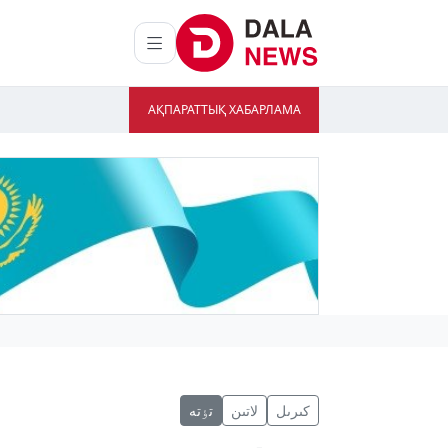
АҚПАРАТТЫҚ ХАБАРЛАМА
كىرىل
لاتىن
تٶتە