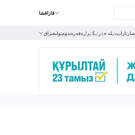
قازاقشا
شارتاراپ
بٸلە جٷرٸڭٸز!
رەفەرەندۋم
تولىعىراق