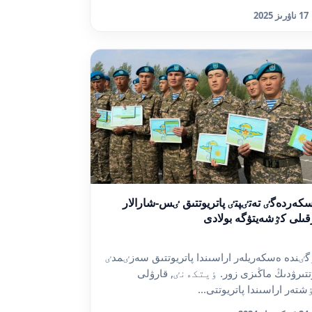
17 ناۋرىز 2025
كەردەگٸ تەتٸپتٸ پاتريوتتىق ٸس-شارالار
قىلى كٷشەيتۋگە بولادى
گٸندە ەسكەريلەر اراسىندا پاتريوتتىق سەزٸمدٸ
تتىرۋدىڭ ماڭىزى زور. ٶيتكەنٸ, قارۋلى
شتەر اراسىندا پاتريوتتى...