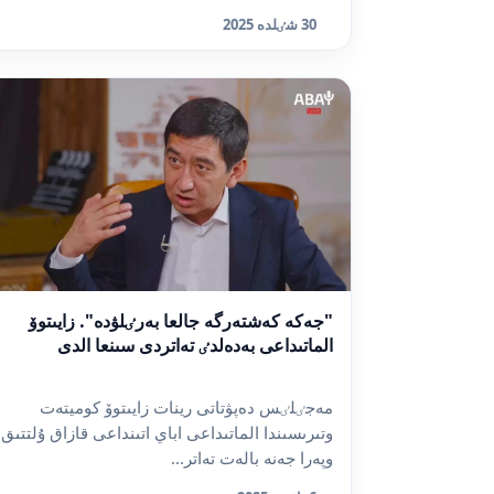
30 شٸلدە 2025
"جەكە كەشتەرگە جالعا بەرٸلۋدە". زايىتوۆ
الماتىداعى بەدەلدٸ تەاتردى سىنعا الدى
مەجٸلٸس دەپۋتاتى رينات زايىتوۆ كوميتەت
وتىرىسىندا الماتىداعى اباي اتىنداعى قازاق ۇلتتىق
وپەرا جەنە بالەت تەاتر...