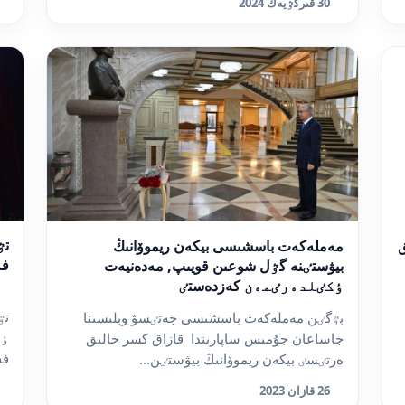
30 قىركٷيەك 2024
تٷ
لىق
مەملەكەت باسشىسى بيكەن ريموۆانىڭ
فە
بيۋستٸنە گٷل شوعىن قويىپ, مەدەنيەت
ٶكٸلدەرٸمەن كەزدەستٸ
تٷ
بٷگٸن مەملەكەت باسشىسى جەتٸسۋ وبلىسىنا
ٶن
جاساعان جۇمىس ساپارىندا قازاق كسر حالىق
فە
ەرتٸسٸ بيكەن ريموۆانىڭ بيۋستٸن...
26 قازان 2023