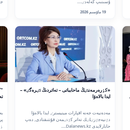
ۇسىنىپ كەلەدٸ....
جىلدى
19 ماۋسىم 2026
«كٶرەرمەننٸڭ ماحابباتى – تەاتردىڭ تٸرەگٸ» –
"ك
ايدا بالاەۆا
تە
مەدەنيەت جەنە اقپارات مينيسترٸ ايدا بالاەۆا
بە
دٷنيەجٷزٸلٸك تەاتر كٷنٸمەن قۇتتىقتادى, دەپ
پر
حابارلايدى Dalanews.kz....
ٶڭ