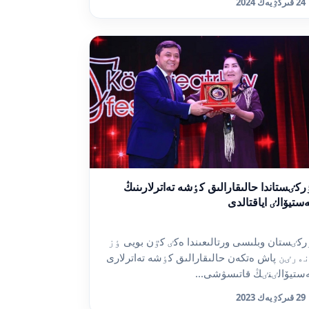
24 قىركٷيەك 2024
ركٸستاندا حالىقارالىق كٶشە تەاترلارىنىڭ
ستيۆالٸ اياقتالدى
ركٸستان وبلىسى ورتالىعىندا ەكٸ كٷن بويى ٶز
ەرٸن پاش ەتكەن حالىقارالىق كٶشە تەاترلارى
ستيۆالٸنٸڭ قاتىسۋشى...
29 قىركٷيەك 2023