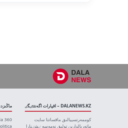
DALANEWS.KZ – اقپارات اگەنتتٸگٸ
ماڭىزد
كوممەرتسييالىق ماقساتتا سايت
la 360
ماتەريالدارىن تولىق نەمەسە ٸشٸنارا
olitica