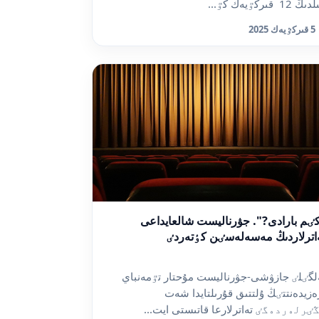
ڭ 12 قىركٷيەك كٷ...
5 قىركٷيەك 2025
ٸم بارادى?". جۋرناليست شالعايداعى
اترلاردىڭ مەسەلەسٸن كٶتەردٸ
لگٸلٸ جازۋشى-جۋرناليست مۇحتار تٷمەنباي
ەزيدەنتتٸڭ ۇلتتىق قۇرىلتايدا شەت
ٸرلەردەگٸ تەاترلارعا قاتىستى ايت...