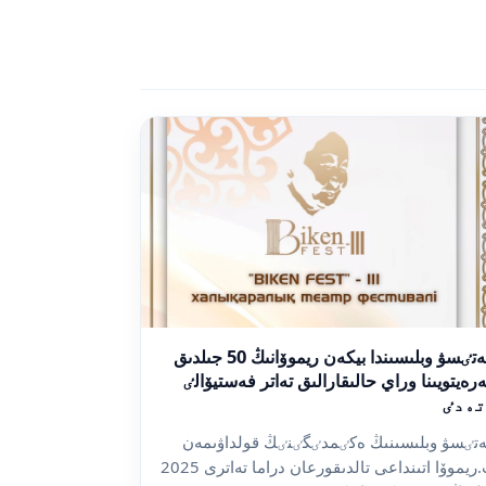
جەتٸسۋ وبلىسىندا بيكەن ريموۆانىڭ 50 جىلدىق
رەيتويىنا وراي حالىقارالىق تەاتر فەستيۆالٸ
تەدٸ
تٸسۋ وبلىسىنىڭ ەكٸمدٸگٸنٸڭ قولداۋىمەن
ب.ريموۆا اتىنداعى تالدىقورعان دراما تەاترى 2025