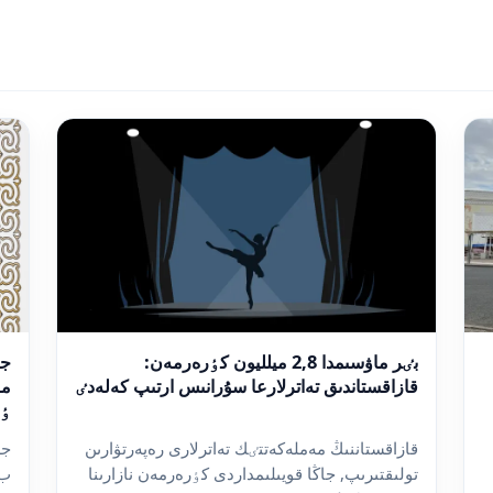
بٸر ماۋسىمدا 2,8 ميلليون كٶرەرمەن:
قازاقستاندىق تەاترلارعا سۇرانىس ارتىپ كەلەدٸ
مە
ٶ
قازاقستاننىڭ مەملەكەتتٸك تەاترلارى رەپەرتۋارىن
جە
تولىقتىرىپ, جاڭا قويىلىمداردى كٶرەرمەن نازارىنا