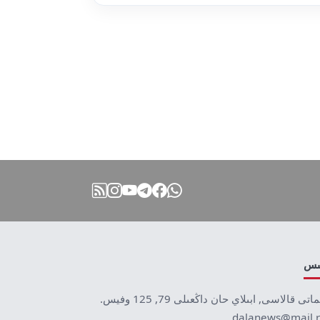
نىس
ماتى قالاسى, ابىلاي حان داڭعىلى 79, 125 وفيس.
dalanews@mail.