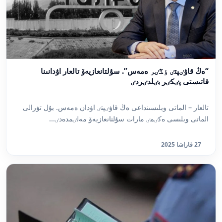
“ەڭ قاۋٸپتٸ ٶڭٸر ەمەس”. سۇلتانعازيەۆ تالعار اۋدانىنا
قاتىستى پٸكٸر بٸلدٸردٸ
تالعار – الماتى وبلىسىنداعى ەڭ قاۋٸپتٸ اۋدان ەمەس. بۇل تۋرالى
الماتى وبلىسى ەكٸمٸ مارات سۇلتانعازيەۆ مەلٸمدەدٸ...
27 قاراشا 2025