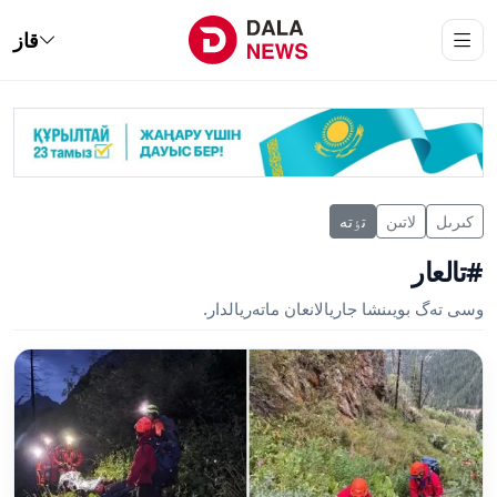
قاز
كىرىل
لاتىن
تٶتە
#تالعار
وسى تەگ بويىنشا جاريالانعان ماتەريالدار.