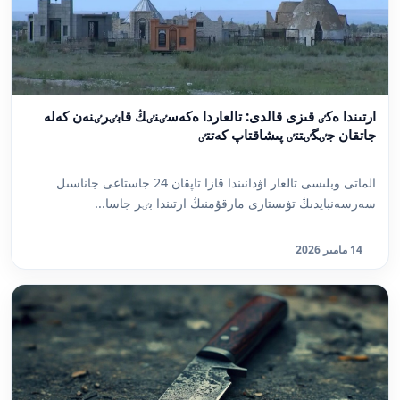
ارتىندا ەكٸ قىزى قالدى: تالعاردا ەكەسٸنٸڭ قابٸرٸنەن كەلە
جاتقان جٸگٸتتٸ پىشاقتاپ كەتتٸ
الماتى وبلىسى تالعار اۋدانىندا قازا تاپقان 24 جاستاعى جاناسىل
سەرسەنبايدىڭ تۋىستارى مارقۇمنىڭ ارتىندا بٸر جاسا...
14 مامىر 2026