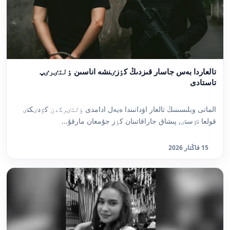
تالعاردا بەس جاسار قىزدىڭ كٶزٸنشە اناسىن ٶلتٸرٸپ
تاستادى
الماتى وبلىسىنىڭ تالعار اۋدانىندا ەيەل ادامدى ٶلتٸرگەن كٷدٸكتٸ
قولعا تٷستٸ, پىشاق جاراقاتىنان كٶز جۇمعان مارقۇ...
15 قاڭتار 2026