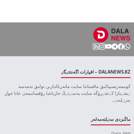
DALANEWS.KZ – اقپارات اگەنتتٸگٸ
كوممەرتسييالىق ماقساتتا سايت ماتەريالدارىن تولىق نەمەسە
ٸشٸنارا كٶشٸرۋگە سايت يەسٸنٸڭ جازباشا رۇقساتىمەن عانا جول
بەرٸلەدٸ.
ماڭىزدى سٸلتەمەلەر
Dala 360