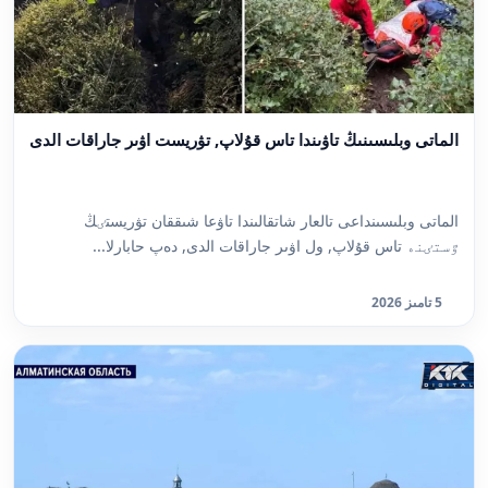
الماتى وبلىسىنىڭ تاۋىندا تاس قۇلاپ, تۋريست اۋىر جاراقات الدى
الماتى وبلىسىنداعى تالعار شاتقالىندا تاۋعا شىققان تۋريستٸڭ
ٷستٸنە تاس قۇلاپ, ول اۋىر جاراقات الدى, دەپ حابارلا...
5 تامىز 2026