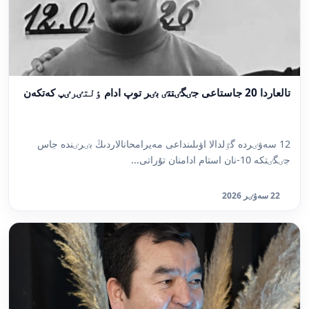
تالعاردا 20 جاستاعى جٸگٸتتٸ بٸر توپ ادام ٶلتٸرٸپ كەتكەن
12 سەۋٸردە گٷلدالا اۋىلىنداعى مەيرامحانالاردىڭ بٸرٸندە جاس
جٸگٸتكە 10-نان استام ادامنان تۇراتى...
22 سەۋٸر 2026