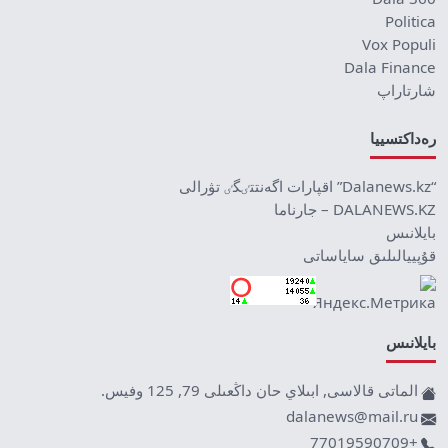
Politica
Vox Populi
Dala Finance
شارتاراپ
رەداكتسييا
“Dalanews.kz” اقپارات اگەنتتٸگٸ تۋرالى
DALANEWS.KZ – جارناما
بايلانىس
قۇپييالىلىق ساياساتى
بايلانىس
الماتى قالاسى, ابىلاي حان داڭعىلى 79, 125 وفيس.
dalanews@mail.ru
+77019590709