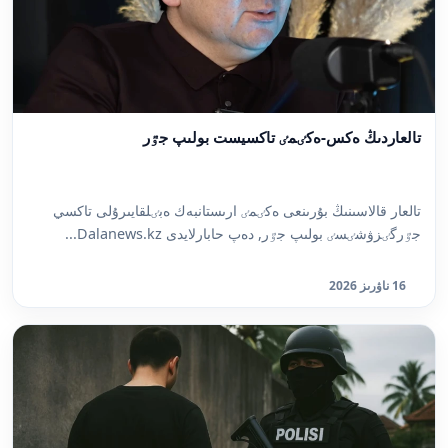
تالعاردىڭ ەكس-ەكٸمٸ تاكسيست بولىپ جٷر
تالعار قالاسىنىڭ بۇرىنعى ەكٸمٸ ارىستانبەك ەبٸلقايىرۇلى تاكسي
جٷرگٸزۋشٸسٸ بولىپ جٷر, دەپ حابارلايدى Dalanews.kz...
16 ناۋرىز 2026