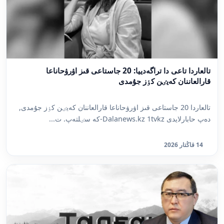
تالعاردا تاعى دا تراگەدييا: 20 جاستاعى قىز اۋرۋحاناعا
قارالعاننان كەيٸن كٶز جۇمدى
تالعاردا 20 جاستاعى قىز اۋرۋحاناعا قارالعاننان كەيٸن كٶز جۇمدى,
دەپ حابارلايدى Dalanews.kz 1tvkz-كە سٸلتەپ. ت...
14 قاڭتار 2026