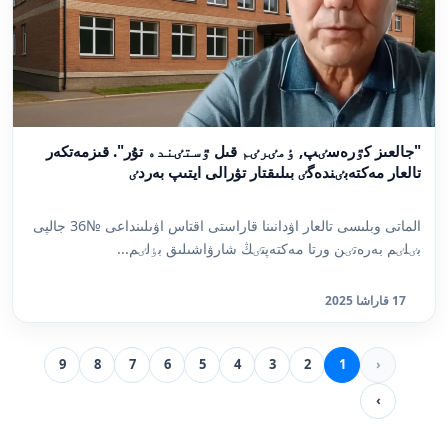
"جالعىز كٷرەسٸپ, ٶمٸرٸم قىل ٷستٸندە تۇر". قىزمەتكەر
تالعار مەكتەبٸندەگٸ بىلىقتار تۋرالى ايتىپ بەردٸ
الماتى وبلىسى تالعار اۋدانىنا قاراستى اقتاس اۋىلىنداعى №36 جالپى
بٸلٸم بەرەتٸن ورتا مەكتەپتٸڭ شارۋاشىلىق بٶلٸم...
17 قاراشا 2025
9
8
7
6
5
4
3
2
1
‹
›