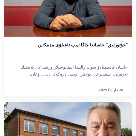
"حۋتورلىق" حاسانعا جاڭا ايىپ تاعىلۋى مٷمكٸن
حاسان قاسىمباەۆ سوت زالىندا ايىپتالۋشىلار ورنىنداعى پلاستيك
تەرەزەنٸ سىندىرعان بولاتىن. وسى ەرەكەتٸ ٷشٸن وعان...
20 قاراشا 2025