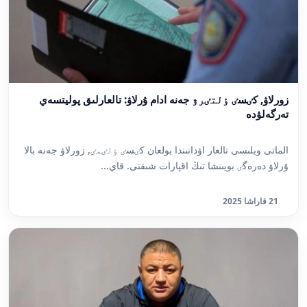
زورلاۋ, كٸسٸ ٶلتٸرۋ جەنە ادام ۇرلاۋ: تالعارلىق پوليتسەي
تەرگەلۋدە
الماتى وبلىسى تالعار اۋدانىندا بولعان كٸسٸ ٶلٸمٸ, زورلاۋ جەنە بالا
ۇرلاۋ دەرەگٸ بويىنشا تىڭ اقپارات شىقتى. قاي...
21 قاراشا 2025