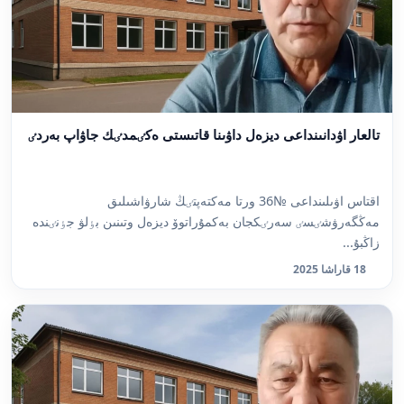
تالعار اۋدانىنداعى ديزەل داۋىنا قاتىستى ەكٸمدٸك جاۋاپ بەردٸ
اقتاس اۋىلىنداعى №36 ورتا مەكتەپتٸڭ شارۋاشىلىق
مەڭگەرۋشٸسٸ سەرٸكجان بەكمۇراتوۆ ديزەل وتىنىن بٶلۋ جٶنٸندە
زاڭبۇ...
18 قاراشا 2025