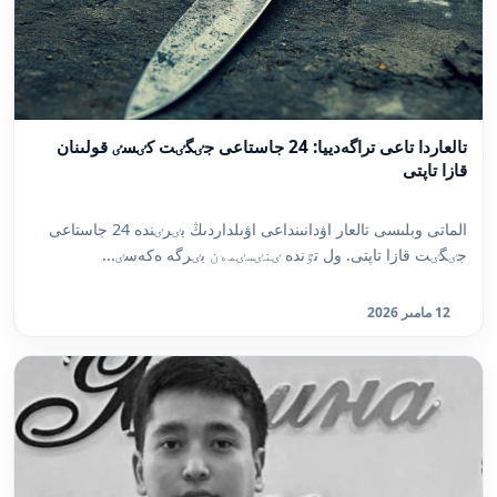
تالعاردا تاعى تراگەدييا: 24 جاستاعى جٸگٸت كٸسٸ قولىنان
قازا تاپتى
الماتى وبلىسى تالعار اۋدانىنداعى اۋىلداردىڭ بٸرٸندە 24 جاستاعى
جٸگٸت قازا تاپتى. ول تٷندە ٸنٸسٸمەن بٸرگە ەكەسٸ...
12 مامىر 2026