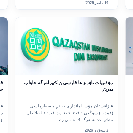
19 مامىر 2026
مۋفتييات ناۋرىزعا قارسى پٸكٸرلەرگە جاۋاپ
قا
بەردٸ
جا
قازاقستان مۇسىلماندارى دٸني باسقارماسى
قا
(قمدب) سوڭعى ۋاقىتتا قوعامدا قىزۋ تالقىلانعان
ەل
مەلٸمدەمەلەرگە قاتىستى رە...
جار
2 سەۋٸر 2026