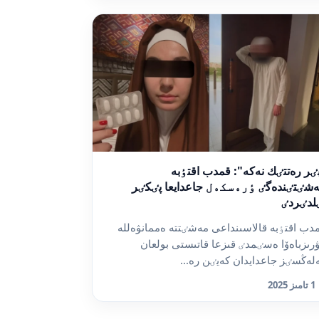
ٸر رەتتٸك نەكە": قمدب اقتٶبە
شٸتٸندەگٸ ٶرەسكەل جاعدايعا پٸكٸر
لدٸردٸ
دب اقتٶبە قالاسىنداعى مەشٸتتە ەممانۋەللە
ۋرىزباەۆا ەسٸمدٸ قىزعا قاتىستى بولعان
لەڭسٸز جاعدايدان كەيٸن رە...
1 تامىز 2025