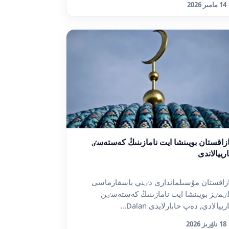
14 مامىر 2026
زاقستان بويىنشا ايت نامازىنىڭ كەستەسٸ
رييالاندى
زاقستان مۇسىلماندارى دٸني باسقارماسى
ٸمٸز بويىنشا ايت نامازىنىڭ كەستەسٸن
ييالادى, دەپ حابارلايدى Dalan...
18 ناۋرىز 2026