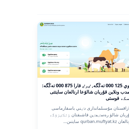
قوي 125 000 تەڭگە, ٸرٸ قارا 875 000 تەڭگە:
دب ونلاين قۇربان شالۋعا ارنالعان سايتتى
كە قوستى
زاقستان مۇسىلماندارى دٸني باسقارماسى
ربان شالۋ رەسٸمٸن قاشىقتان ٶتكٸزۋگە
ن qurban.muftyat.kz سايتىن...