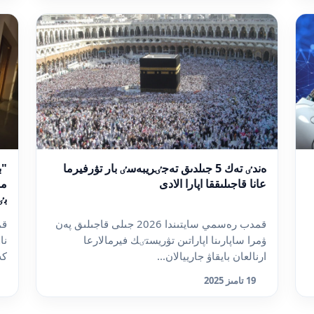
ەندٸ تەك 5 جىلدىق تەجٸريبەسٸ بار تۋرفيرما
"ب
عانا قاجىلىققا اپارا الادى
مە
بٸ
قمدب رەسمي سايتىندا 2026 جىلى قاجىلىق پەن
قم
ۋمرا ساپارىنا اپاراتىن تۋريستٸك فيرمالارعا
نا
ارنالعان بايقاۋ جارييالان...
كە
19 تامىز 2025