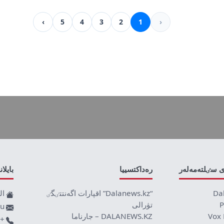
›
5
4
3
2
1
‹
ى سٸلتەمەلەر
رەداكتسييا
بايلا
Da
“Dalanews.kz” اقپارات اگەنتتٸگٸ
ال
P
تۋرالى
ru
Vox 
DALANEWS.KZ – جارناما
+77019590709