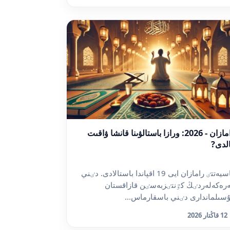
رامازان - 2026: ورازا باستالۋىنا قانشا ۋاقىت
لدى?
قاسيەتتٸ رامازان ايى 19 اقپاندا باستالادى. دٸني
رەكەلەردٸڭ كٷنتٸزبەسٸن قازاقستان
سىلماندارى دٸني باسقارماس...
12 قاڭتار 2026