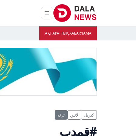
АҚПАРАТТЫҚ ХАБАРЛАМА
كىرىل
لاتىن
تٶتە
#قمدب