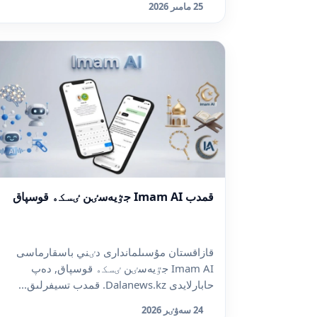
25 مامىر 2026
قمدب Imam AI جٷيەسٸن ٸسكە قوسپاق
قازاقستان مۇسىلماندارى دٸني باسقارماسى
Imam AI جٷيەسٸن ٸسكە قوسپاق, دەپ
حابارلايدى Dalanews.kz. قمدب تسيفرلىق...
24 سەۋٸر 2026