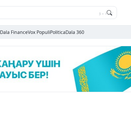
Dala Finance
Vox Populi
Politica
Dala 360