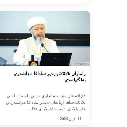
رامازان 2026: پٸتٸر ساداقا مٶلشەرٸ
بەلگٸلەندٸ
قازاقستان مۇسىلماندارى دٸني باسقارماسى
2026 جىلعا ارنالعان پٸتٸر ساداقا مٶلشەرٸن
جارييالادى, دەپ حابارلايدى Da...
11 اقپان 2026