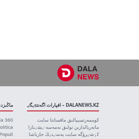
DALANEWS.KZ – اقپارات اگەنتتٸگٸ
ماڭىزد
كوممەرتسييالىق ماقساتتا سايت
la 360
ماتەريالدارىن تولىق نەمەسە ٸشٸنارا
olitica
كٶشٸرۋگە سايت يەسٸنٸڭ جازباشا
Populi