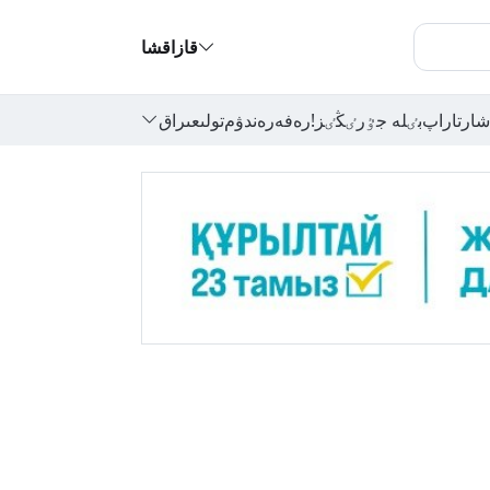
قازاقشا
شارتاراپ
بٸلە جٷرٸڭٸز!
رەفەرەندۋم
تولىعىراق