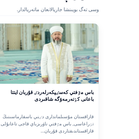
وسى تەگ بويىنشا جاريالانعان ماتەريالدار.
باس مٷفتي كەسٸپكەرلەردٸ قۇربان ايتتا
باعانى كٶتەرمەۋگە شاقىردى
قازاقستان مۇسىلماندارى دٸني باسقارماسىنىڭ
تٶراعاسى, باس مٷفتي ناۋرىزباي قاجى تاعانۇلى
قازاقستاندىقتاردى قۇربان...