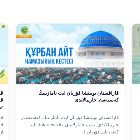
قازاقستان بويىنشا قۇربان ايت نامازىنىڭ
كەستەسٸ جارييالاندى
قم
ٸس
قازاقستان بويىنشا قۇربان ايت نامازىنىڭ كەستەسٸ
قا
جارييالاندى, دەپ حابارلايدى dalanews.kz. ايتا
قۇ
كەتەيٸك, قۇربان ا...
ارنالعا