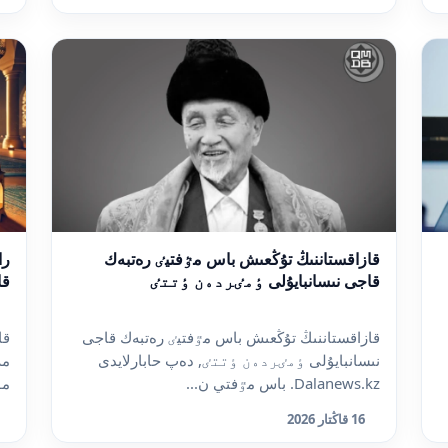
قازاقستاننىڭ تۇڭعىش باس مٷفتيٸ رەتبەك
قاجى نىسانبايۇلى ٶمٸردەن ٶتتٸ
قا
قازاقستاننىڭ تۇڭعىش باس مٷفتيٸ رەتبەك قاجى
نىسانبايۇلى ٶمٸردەن ٶتتٸ, دەپ حابارلايدى
مە
Dalanews.kz. باس مٷفتي ن...
مۇ
16 قاڭتار 2026