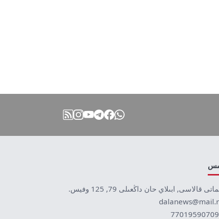
نىس
ماتى قالاسى, ابىلاي حان داڭعىلى 79, 125 وفيس.
dalanews@mail.