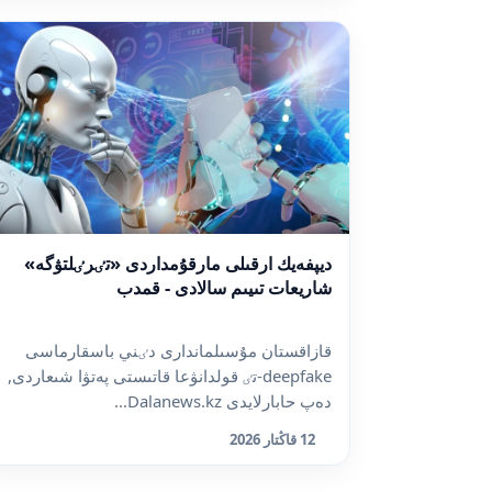
ديپفەيك ارقىلى مارقۇمداردى «تٸرٸلتۋگە»
شاريعات تىيىم سالادى - قمدب
قازاقستان مۇسىلماندارى دٸني باسقارماسى
deepfake-تٸ قولدانۋعا قاتىستى پەتۋا شىعاردى,
دەپ حابارلايدى Dalanews.kz...
12 قاڭتار 2026