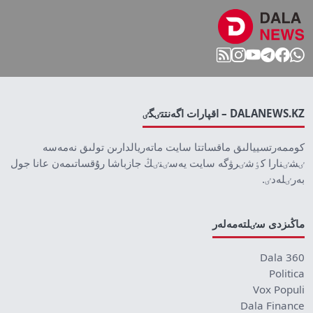
DALANEWS.KZ – اقپارات اگەنتتٸگٸ
كوممەرتسييالىق ماقساتتا سايت ماتەريالدارىن تولىق نەمەسە
ٸشٸنارا كٶشٸرۋگە سايت يەسٸنٸڭ جازباشا رۇقساتىمەن عانا جول
بەرٸلەدٸ.
ماڭىزدى سٸلتەمەلەر
Dala 360
Politica
Vox Populi
Dala Finance