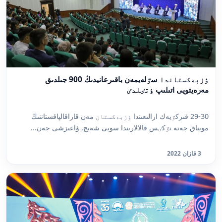
ٶزبەكستاندا سٷلەيمەن باقىرعانيدىڭ 900 جىلدىق
مەرەيتويى اتىلىپ ٶتٸلدٸ
29-30 قىركٷيەك ارالىعىندا ٶزبەكستان مەن قاراقالپاقستاننىڭ
مويناق جەنە نٷكٸس قالالارىندا سوپى شەيح, ۋاعىزشى جەن...
3 قازان 2022