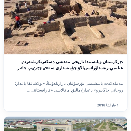
تٷركٸستان وبلىسىندا تاريحي-مەدەني ەسكەرتكٸشتەردٸ
عىلىمي-رەستاۆراتسييالاۋ جۇمىستارى سەتتٸ جٷرٸپ جاتىر
مەملەكەت باسشىسى نۇرسۇلتان نازارباەۆتىڭ «بولاشاققا باعدار:
رۋحاني جاڭعىرۋ» باعدارلامالىق ماقالاسى «قازاقستاننى...
1 قاراشا 2018