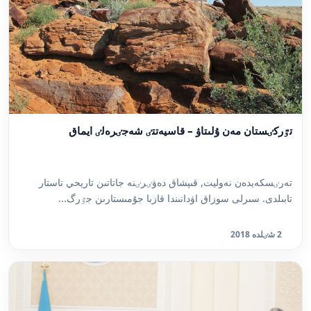
تٷركٸستان مەن ۇلىتاۋ – قاسيەتتٸ شەجٸرەلٸ ايماق
تەرٸسكەيدەن نەوليت, قىپشاق دەۋٸرٸنە جاتاتىن تاريحي تاستار
تابىلدى. سىرلى سوزاق اۋدانىندا قازبا جۇمىستارىن جٷرگ...
2 شٸلدە 2018