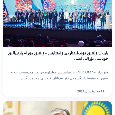
بايبەك ۇلتتىق قۇندىلىقتاردى ۇلىقتايتىن «ۇلتتىق مۇرا» پارتييالىق
جوباسى تۋرالى ايتتى
ەلوردادا «Nur Otan» پارتيياسىنىڭ قولداۋىمەن قر مەدەنيەت جەنە
سپورت مينيسترلٸگٸ مەن نۇر-سۇلتان قالاسى ەكٸمدٸگٸن...
11 جەلتوقسان 2021