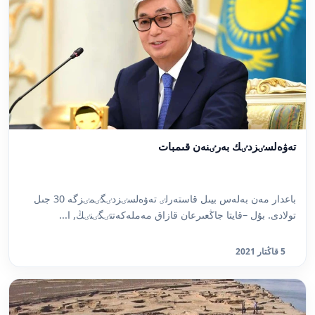
تەۋەلسٸزدٸك بەرٸنەن قىمبات
باعدار مەن بەلەس بيىل قاستەرلٸ تەۋەلسٸزدٸگٸمٸزگە 30 جىل
تولادى. بۇل –قايتا جاڭعىرعان قازاق مەملەكەتتٸگٸنٸڭ, ا...
5 قاڭتار 2021