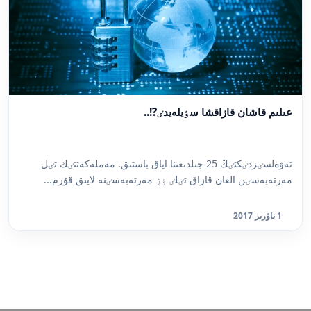
عىلىم قاشان قازاقشا سٶيلەيدٸ?!..
تەۋەلسٸزدٸكتٸڭ 25 جىلدىعىنا اياق باستىق. مەملەكەتتٸك تٸل
مەرتەبەسٸن العان قازاق تٸلٸ ٶز مەرتەبەسٸنە لايىق قۇرم...
1 ناۋرىز 2017