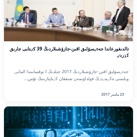
تالدىقورعاندا جەتٸسۋلىق اقىن-جازۋشىلاردىڭ 39 كٸتابى جارىق
كٶردٸ
جەتٸسۋلىق اقىن-جازۋشىلاردىڭ 2017 جىلدىڭ I توقسانىندا الماتى
وبلىسى ەكٸمٸنٸڭ قولداۋىمەن شىققان كٸتاپتارىنىڭ تۇس...
23 مامىر 2017