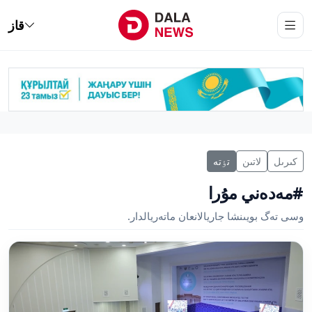
قاز
كىرىل
لاتىن
تٶتە
#مەدەني مۇرا
وسى تەگ بويىنشا جاريالانعان ماتەريالدار.