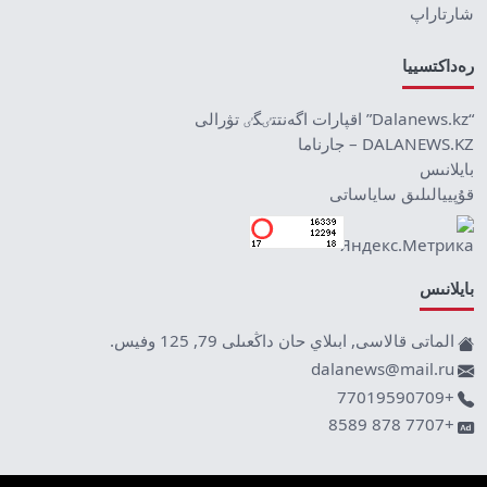
شارتاراپ
رەداكتسييا
“Dalanews.kz” اقپارات اگەنتتٸگٸ تۋرالى
DALANEWS.KZ – جارناما
بايلانىس
قۇپييالىلىق ساياساتى
بايلانىس
الماتى قالاسى, ابىلاي حان داڭعىلى 79, 125 وفيس.
dalanews@mail.ru
+77019590709
+7707 878 8589