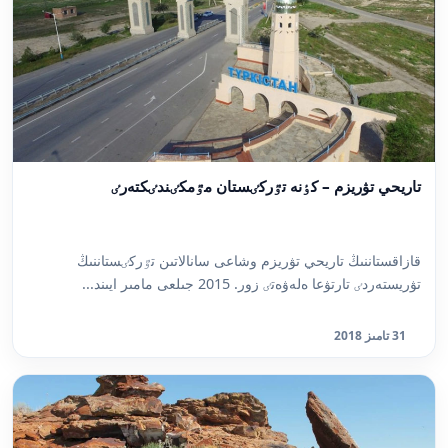
تاريحي تۋريزم – كٶنە تٷركٸستان مٷمكٸندٸكتەرٸ
قازاقستاننىڭ تاريحي تۋريزم وشاعى سانالاتىن تٷركٸستاننىڭ
تۋريستەردٸ تارتۋعا ەلەۋەتٸ زور. 2015 جىلعى مامىر ايىند...
31 تامىز 2018