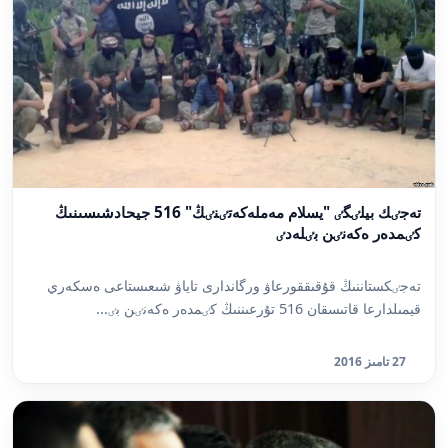
تەجٸك بيلٸگٸ "يسلام مەملەكەتٸنٸڭ" 516 جيحادشىسىنىڭ
كٸمدەر ەكەنٸن بٸلەدٸ
تەجٸكستاننىڭ قۇقىققورعاۋ ورگاندارى تاياۋ شىعىستاعى ەسكەري
قيمىلدارعا قاتىسقان 516 تۇرعىننىڭ كٸمدەر ەكەنٸن بٸ...
27 تامىز 2016