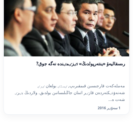
رىسقاليەۆ «ينتەرپولدىڭ» تٸزٸمٸندە نەگە جوق?
مەملەكەت قارجىسىن قىمقىرىپ, ٸستٸ بولعان ٸرٸ
شەنەۋنٸكتەردەن قازٸر اتىنان جاڭىلىساتىن بولدىق. ولاردىڭ بٸرٸ
شەت ە...
1 سەۋٸر 2016