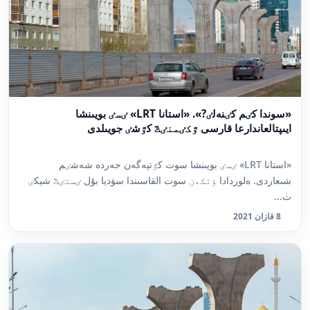
«سوندا كٸم كٸنەلٸ?». «استانا LRT» ٸسٸ بويىنشا
ايىپتالعاندارعا قارسى ٷكٸمنٸڭ كٷشٸ جويىلدى
«استانا LRT» ٸسٸ بويىنشا سوت كٷتپەگەن جەردە شەشٸم
شىعاردى. ەلوردادا ٶتكەن سوت القاسىندا سۋديا بۇل ٸستٸڭ شيكٸ
ت...
8 قازان 2021