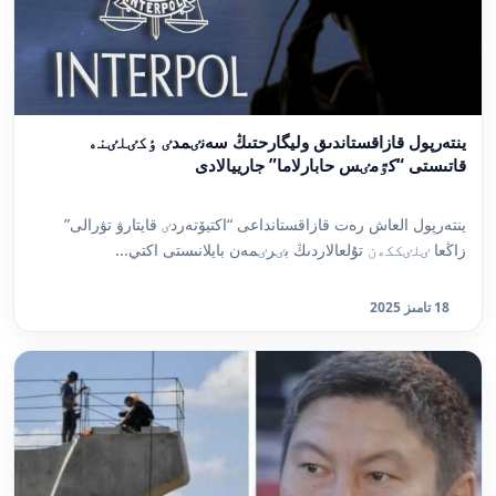
ينتەرپول قازاقستاندىق وليگارحتىڭ سەنٸمدٸ ٶكٸلٸنە
قاتىستى “كٷمٸس حابارلاما” جارييالادى
ينتەرپول العاش رەت قازاقستانداعى “اكتيۆتەردٸ قايتارۋ تۋرالى”
زاڭعا ٸلٸككەن تۇلعالاردىڭ بٸرٸمەن بايلانىستى اكتي...
18 تامىز 2025