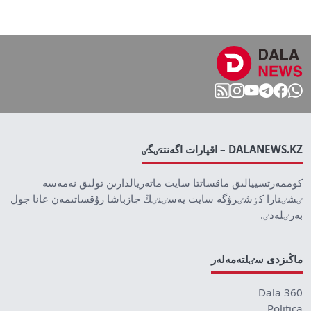
DALANEWS.KZ – اقپارات اگەنتتٸگٸ
كوممەرتسييالىق ماقساتتا سايت ماتەريالدارىن تولىق نەمەسە
ٸشٸنارا كٶشٸرۋگە سايت يەسٸنٸڭ جازباشا رۇقساتىمەن عانا جول
بەرٸلەدٸ.
ماڭىزدى سٸلتەمەلەر
Dala 360
Politica