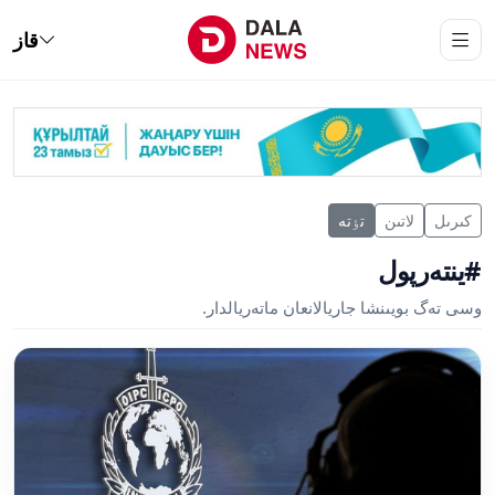
قاز
كىرىل
لاتىن
تٶتە
#ينتەرپول
وسى تەگ بويىنشا جاريالانعان ماتەريالدار.