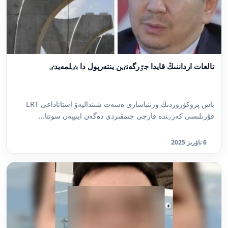
تالعات ارداننىڭ قايدا جٷرگەنٸن ينتەرپول دا بٸلمەيدٸ
باس پروكۋروردىڭ ورىنباسارى ەسەت شىنداليەۆ استاناداعى LRT
قۇرىلىسى كەزٸندە قارجى جىمقىردى دەگەن ايىپپەن سوتتا...
6 ناۋرىز 2025