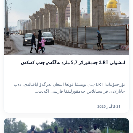
اتىشۋلى LRT: جەمقورلار 5,7 ملرد تەڭگەنٸ جەپ كەتكەن
نۇر-سۇلتاندا LRT ٸسٸ بويىنشا قولعا الىنعان تەرگەۋ اياقتالدى, دەپ
حابارلادى قر سىبايلاس جەمقورلىققا قارسى اگەنت...
31 قاڭتار 2020