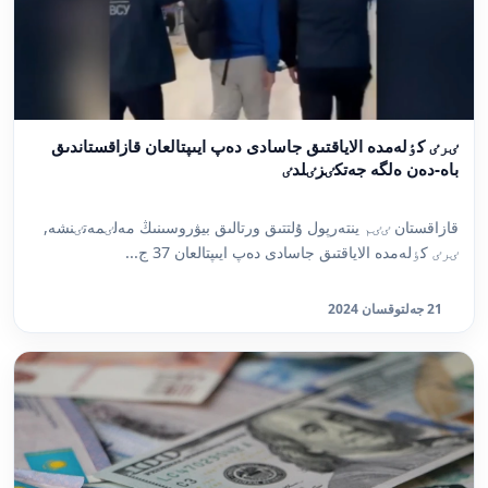
ٸرٸ كٶلەمدە الاياقتىق جاسادى دەپ ايىپتالعان قازاقستاندىق
باە-دەن ەلگە جەتكٸزٸلدٸ
قازاقستان ٸٸم ينتەرپول ۇلتتىق ورتالىق بيۋروسىنىڭ مەلٸمەتٸنشە,
ٸرٸ كٶلەمدە الاياقتىق جاسادى دەپ ايىپتالعان 37 ج...
21 جەلتوقسان 2024