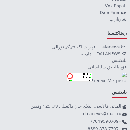
Vox Populi
Dala Finance
شارتاراپ
رەداكتسييا
“Dalanews.kz” اقپارات اگەنتتٸگٸ تۋرالى
DALANEWS.KZ – جارناما
بايلانىس
قۇپييالىلىق ساياساتى
بايلانىس
الماتى قالاسى, ابىلاي حان داڭعىلى 79, 125 وفيس.
dalanews@mail.ru
+77019590709
+7707 878 8589