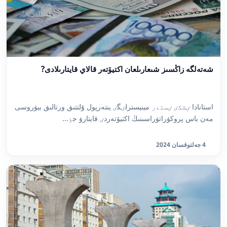
شەتەلگە زاڭسىز شىعارىلعان اكتيۆتەر قالاي قايتارىلادى?
استانادا ٸشكٸ ٸستەر مينيسترلٸگٸ ينتەرپول ۇلتتىق ورتالىق بيۋروسى
مەن باس پروكۋراتۋراسىنىڭ اكتيۆتەردٸ قايتارۋ جٶ...
4 جەلتوقسان 2024