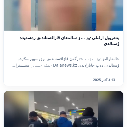
ينتەرپول ارقىلى ٸزدەۋ سالىنعان قازاقستاندىق رەسەيدە
ۇستالدى
حالىقارالىق ٸزدەۋدە جٷرگەن قازاقستاندىق نوۆوسيبيرسكٸدە
ۇستالدى, دەپ حابارلايدى Dalanews.kz ٸشكٸ ٸستەر مينيسترل...
13 قاڭتار 2025