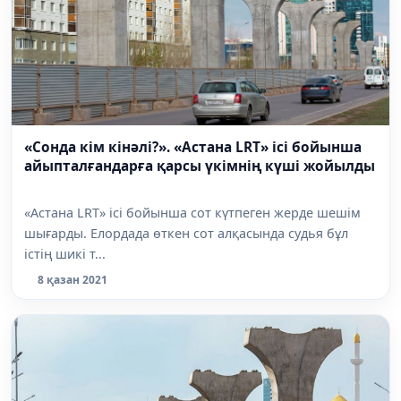
«Сонда кім кінәлі?». «Астана LRT» ісі бойынша
айыпталғандарға қарсы үкімнің күші жойылды
«Астана LRT» ісі бойынша сот күтпеген жерде шешім
шығарды. Елордада өткен сот алқасында судья бұл
істің шикі т...
8 қазан 2021