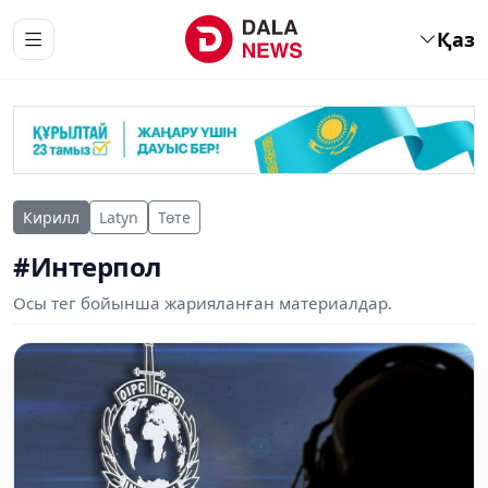
Қаз
Кирилл
Latyn
Төте
#Интерпол
Осы тег бойынша жарияланған материалдар.