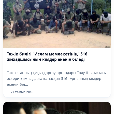
Тәжік билігі "Ислам мемлекетінің" 516
жихадшысының кімдер екенін біледі
Тәжікстанның құқыққорғау органдары Таяу Шығыстағы
әскери қимылдарға қатысқан 516 тұрғынның кімдер
екенін біл...
27 тамыз 2016