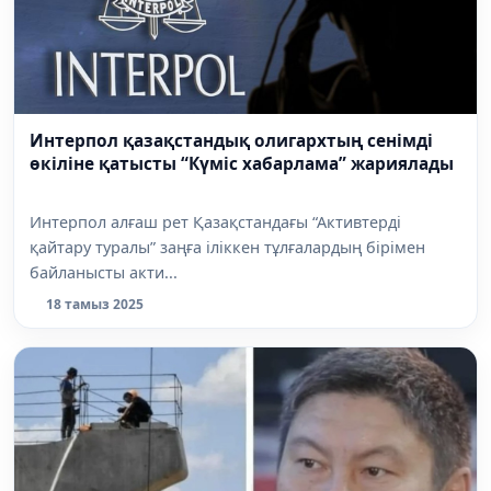
Интерпол қазақстандық олигархтың сенімді
өкіліне қатысты “Күміс хабарлама” жариялады
Интерпол алғаш рет Қазақстандағы “Активтерді
қайтару туралы” заңға іліккен тұлғалардың бірімен
байланысты акти...
18 тамыз 2025