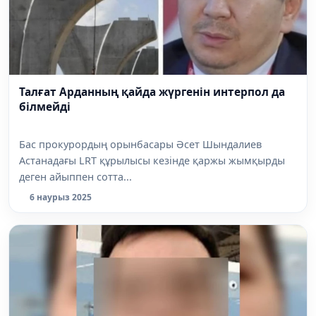
Талғат Арданның қайда жүргенін интерпол да
білмейді
Бас прокурордың орынбасары Әсет Шындалиев
Астанадағы LRT құрылысы кезінде қаржы жымқырды
деген айыппен сотта...
6 наурыз 2025