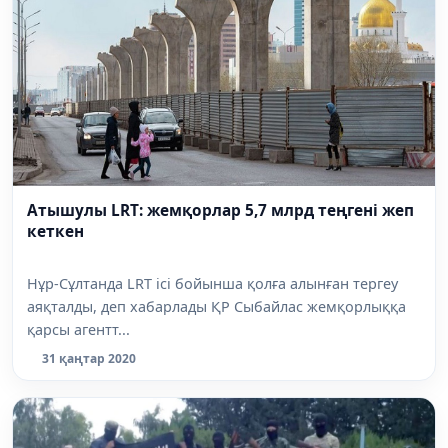
Атышулы LRT: жемқорлар 5,7 млрд теңгені жеп
кеткен
Нұр-Сұлтанда LRT ісі бойынша қолға алынған тергеу
аяқталды, деп хабарлады ҚР Сыбайлас жемқорлыққа
қарсы агентт...
31 қаңтар 2020