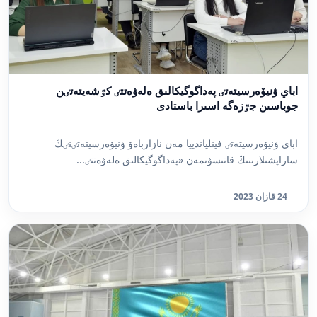
اباي ۋنيۆەرسيتەتٸ پەداگوگيكالىق ەلەۋەتتٸ كٷشەيتەتٸن
جوباسىن جٷزەگە اسىرا باستادى
اباي ۋنيۆەرسيتەتٸ فينلياندييا مەن نازارباەۆ ۋنيۆەرسيتەتٸنٸڭ
ساراپشىلارىنىڭ قاتىسۋىمەن «پەداگوگيكالىق ەلەۋەتتٸ...
24 قازان 2023