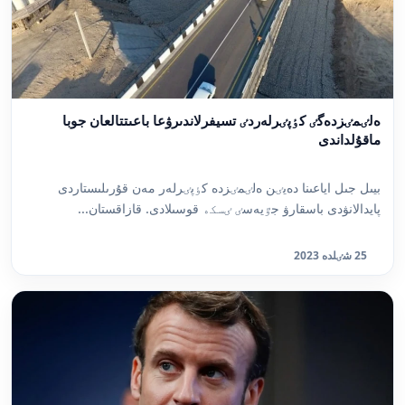
ەلٸمٸزدەگٸ كٶپٸرلەردٸ تسيفرلاندىرۋعا باعىتتالعان جوبا
ماقۇلداندى
بيىل جىل اياعىنا دەيٸن ەلٸمٸزدە كٶپٸرلەر مەن قۇرىلىستاردى
پايدالانۋدى باسقارۋ جٷيەسٸ ٸسكە قوسىلادى. قازاقستان...
25 شٸلدە 2023