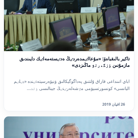
تاكير بالىقباەۆ: «مۇعالٸمدەردٸڭ ەدٸستەمەلٸك دايىندىق
مازمۇنىن ٶزگەرتۋ ماڭىزدى»
اباي اتىنداعى قازاق ۇلتتىق پەداگوگيكالىق ۋنيۆەرسيتەتٸندە «بٸلٸم
اليانسى» كونسورتسيۋمى مٷشەلەرٸنٸڭ جينالىسى ٶتت...
26 اقپان 2019