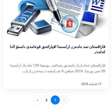
قازاقستان تمد ەلدەرٸ اراسىندا اقپاراتتىق قوعامدى دامىتۋ الدا
كەلەدٸ
قازاقستان جەلٸلٸك دايىندىق يندەكسٸ بويىنشا 139 ەلدٸڭ اراسىندا
39-شى ورىندا. 2016 جىلعى 6 شٸلدەدە دٷنيەجٷزٸلٸك...
11 شٸلدە 2016
›
2
1
‹