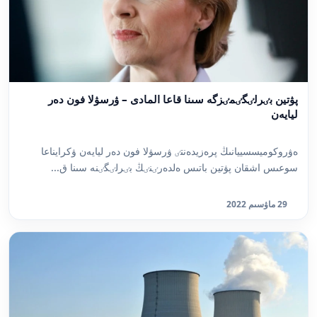
پۋتين بٸرلٸگٸمٸزگە سىنا قاعا المادى – ۋرسۋلا فون دەر
ليايەن
ەۋروكوميسسييانىڭ پرەزيدەنتٸ ۋرسۋلا فون دەر ليايەن ۋكرايناعا
سوعىس اشقان پۋتين باتىس ەلدەرٸنٸڭ بٸرلٸگٸنە سىنا ق...
29 ماۋسىم 2022