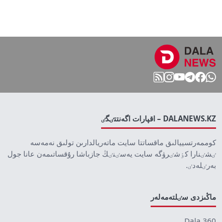
DALANEWS.KZ – اقپارات اگەنتتٸگٸ
كوممەرتسييالىق ماقساتتا سايت ماتەريالدارىن تولىق نەمەسە
ٸشٸنارا كٶشٸرۋگە سايت يەسٸنٸڭ جازباشا رۇقساتىمەن عانا جول
بەرٸلەدٸ.
ماڭىزدى سٸلتەمەلەر
Dala 360