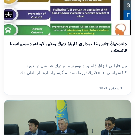
ەلەمنٸڭ جاس عالىمدارى قازۇۋ-دٸڭ ونلاين كونفەرەنتسيياسىنا
قاتىستى
ەل-فارابي قازاق ۇلتتىق ۋنيۆەرسيتەتٸنٸڭ شەتەل تٸلدەرٸ
كافەدراسى Zoom پلاتفورماسىندا ماگيسترانتتارعا ارنالعان «ك...
1 سەۋٸر 2021