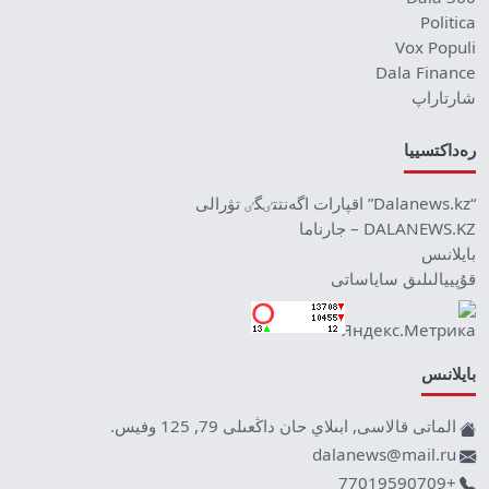
Politica
Vox Populi
Dala Finance
شارتاراپ
رەداكتسييا
“Dalanews.kz” اقپارات اگەنتتٸگٸ تۋرالى
DALANEWS.KZ – جارناما
بايلانىس
قۇپييالىلىق ساياساتى
بايلانىس
الماتى قالاسى, ابىلاي حان داڭعىلى 79, 125 وفيس.
dalanews@mail.ru
+77019590709