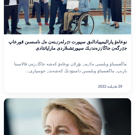
نوعاەۆ پاراليمپيادالىق سپورت تٷرلەرٸنەن ەل نامىسىن قورعاپ
جٷرگەن جاڭاٶزەندٸك سپورتشىلاردى ماراپاتتادى
ماڭعىستاۋ وبلىسى ەكٸمٸ نۇرلان نوعاەۆ كەشە جاڭاٶزەن قالاسىنا
بارىپ, ماڭعىستاۋ وبلىسىن دامىتۋدىڭ كەشەندٸ جوسپارى...
29 شٸلدە 2022