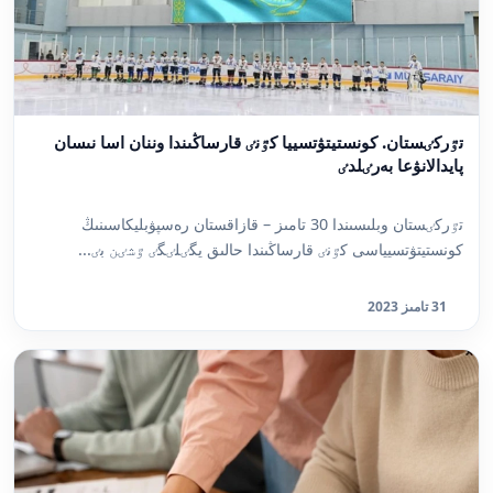
تٷركٸستان. كونستيتۋتسييا كٷنٸ قارساڭىندا وننان اسا نىسان
پايدالانۋعا بەرٸلدٸ
تٷركٸستان وبلىسىندا 30 تامىز – قازاقستان رەسپۋبليكاسىنىڭ
كونستيتۋتسيياسى كٷنٸ قارساڭىندا حالىق يگٸلٸگٸ ٷشٸن بٸ...
31 تامىز 2023