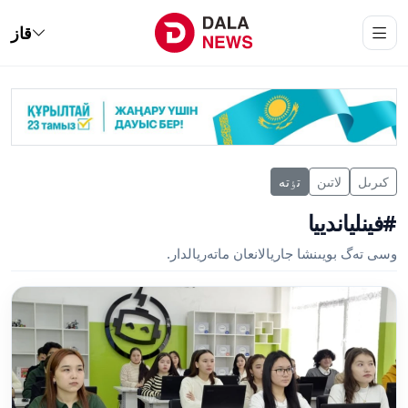
قاز
كىرىل
لاتىن
تٶتە
#فينلياندييا
وسى تەگ بويىنشا جاريالانعان ماتەريالدار.