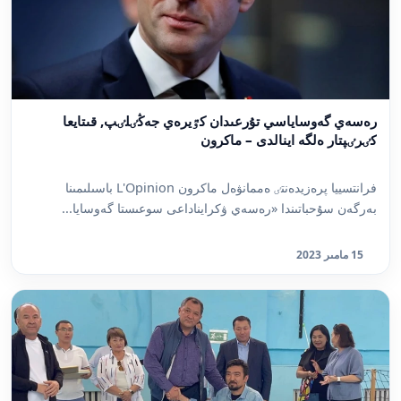
رەسەي گەوساياسي تۇرعىدان كٷيرەي جەڭٸلٸپ, قىتايعا
كٸرٸپتار ەلگە اينالدى – ماكرون
فرانتسييا پرەزيدەنتٸ ەممانۋەل ماكرون L'Opinion باسىلىمىنا
بەرگەن سۇحباتىندا «رەسەي ۋكرايناداعى سوعىستا گەوسايا...
15 مامىر 2023