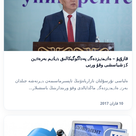
قازۇپۋ – ەلٸمٸزدەگٸ پەداگوگيكالىق بٸلٸم بەرەتٸن
كٶشباسشى وقۋ ورنى
ەلباسى نۇرسۇلتان نازارباەۆتىڭ تاپسىرماسىمەن بٸرنەشە جىلدان
بەرٸ ەلٸمٸزدەگٸ ماڭدايالدى وقۋ ورىندارىنىڭ باسشىلار...
10 قازان 2017