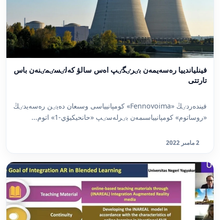
فينلياندييا رەسەيمەن بٸرٸگٸپ اەس سالۋ كەلٸسٸمٸنەن باس
تارتتى
فيندەردٸڭ «Fennovoima» كومپانيياسى وسىعان دەيٸن رەسەيدٸڭ
«روساتوم» كومپانيياسىمەن بٸرلەسٸپ «حانحيكيۆي-1» اتوم...
2 مامىر 2022