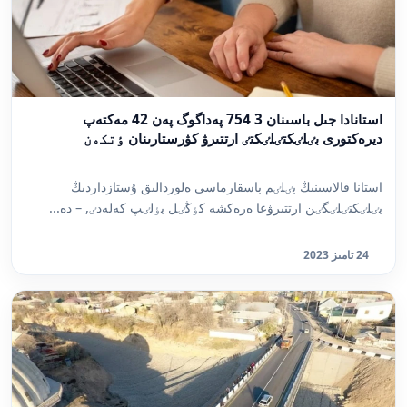
استانادا جىل باسىنان 3 754 پەداگوگ پەن 42 مەكتەپ
ديرەكتورى بٸلٸكتٸلٸكتٸ ارتتىرۋ كۋرستارىنان ٶتكەن
استانا قالاسىنىڭ بٸلٸم باسقارماسى ەلوردالىق ۇستازداردىڭ
بٸلٸكتٸلٸگٸن ارتتىرۋعا ەرەكشە كٶڭٸل بٶلٸپ كەلەدٸ, – دە...
24 تامىز 2023