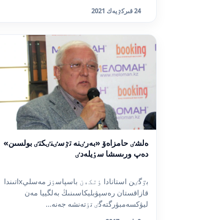
24 قىركٷيەك 2021
ەلشٸ حامزاەۆ «بەرٸنە تٷسٸنٸكتٸ بولسىن»
دەپ ورىسشا سٶيلەدٸ
بٷگٸن استانادا ٶتكەن باسپاسٶز مەسليxاتىندا
قازاقستان رەسپۋبليكاسىنىڭ بەلگييا مەن
ليۋكسەمبۋرگتەگٸ تٶتەنشە جەنە...