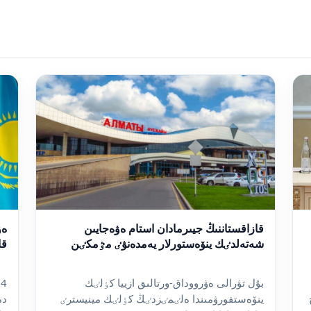
قازاقستاننىڭ جيىرمادان استام ەۋەجايىن
ەۋ
شەتەلدٸك ينۆەستورلار يەمدەنۋٸ مٷمكٸن
قا
بۇل تۋرالى ەۋرووداق-ورتالىق ازييا كٶلٸك
ينۆەستفورۋمىندا ەلٸمٸزدٸڭ كٶلٸك مينيسترٸ