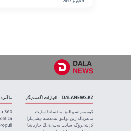
9 ناۋرىز 2017
DALANEWS.KZ – اقپارات اگەنتتٸگٸ
ماڭىزد
كوممەرتسييالىق ماقساتتا سايت
la 360
ماتەريالدارىن تولىق نەمەسە ٸشٸنارا
olitica
كٶشٸرۋگە سايت يەسٸنٸڭ جازباشا
Populi