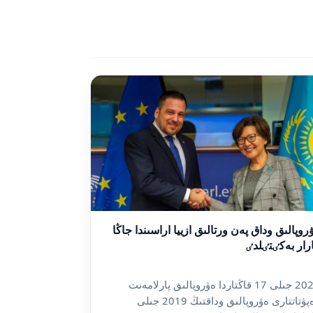
روپالىق وداق پەن ورتالىق ازييا اراسىندا جاڭا
رار بەكٸتٸلدٸ
2024 جىلى 17 قاڭتاردا ەۋروپالىق پارلامەنت
دەپۋتاتتارى ەۋروپالىق وداقتىڭ 2019 جىلى