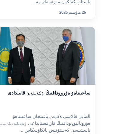
باستاپ كەلگەن مەرتەبەلٸ مە...
26 ماۋسىم 2026
ساعىنتاەۆ ەۋرووداقتىڭ ٶكٸلٸن قابىلدادى
الماتى قالاسى ەكٸمٸ باقىتجان ساعىنتاەۆ
ەۋروپالىق وداقتىڭ قازاقستانداعى ٶكٸلدٸگٸنٸ
باسشىسى كەستۋتيس يانكاۋسكاس...