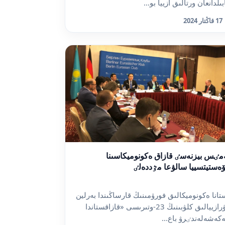
بىلدانعان ورتالىق ازييا بو...
17 قاڭتار 2024
مٸس بيزنەسٸ قازاق ەكونوميكاسىنا
ۆەستيتسييا سالۋعا مٷددەلٸ
تانا ەكونوميكالىق فورۋمىنىڭ قارساڭىندا بەرلين
ەۋرازييالىق كلۋبىنىڭ 23-وتىرىسى «قازاقستاندا
كەشەلەندٸرۋ باع...