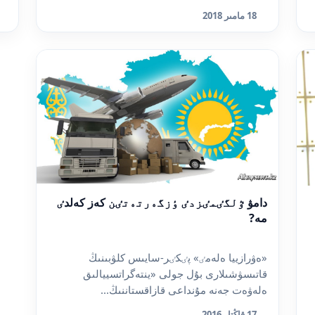
18 مامىر 2018
دامۋ ٷلگٸمٸزدٸ ٶزگەرتەتٸن كەز كەلدٸ
مە?
«ەۋرازييا ەلەمٸ» پٸكٸر-سايىس كلۋبىنىڭ
قاتىسۋشىلارى بۇل جولى «ينتەگراتسييالىق
ەلەۋەت جەنە مۇنداعى قازاقستاننىڭ...
17 قاڭتار 2016