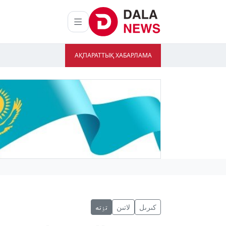
АҚПАРАТТЫҚ ХАБАРЛАМА
كىرىل
لاتىن
تٶتە