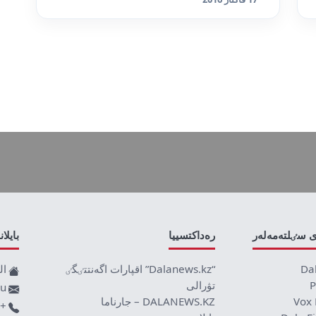
ى سٸلتەمەلەر
رەداكتسييا
بايلا
Da
“Dalanews.kz” اقپارات اگەنتتٸگٸ
ال
P
تۋرالى
ru
Vox 
DALANEWS.KZ – جارناما
+77019590709