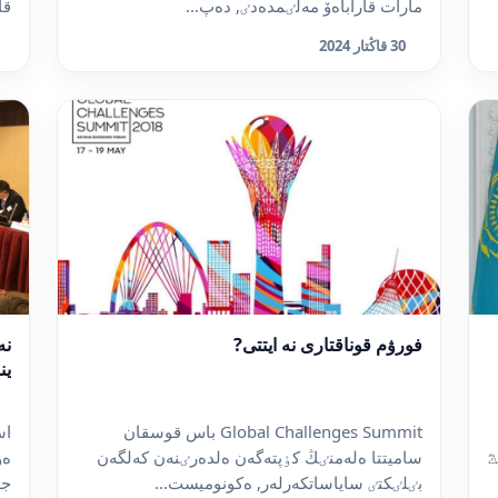
مارات قاراباەۆ مەلٸمدەدٸ, دەپ...
قا
30 قاڭتار 2024
فورۋم قوناقتارى نە ايتتى?
نە
ين
Global Challenges Summit باس قوسقان
اس
ڭ
ساميتتا ەلەمنٸڭ كٶپتەگەن ەلدەرٸنەن كەلگەن
بٸلٸكتٸ ساياساتكەرلەر, ەكونوميست...
جە