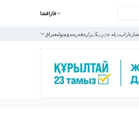
قازاقشا
شارتاراپ
بٸلە جٷرٸڭٸز!
رەفەرەندۋم
تولىعىراق