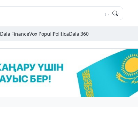
Dala Finance
Vox Populi
Politica
Dala 360