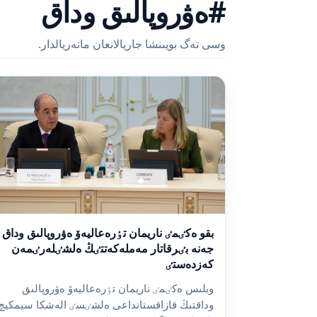
#ەۋروپالىق وداق
وسى تەگ بويىنشا جاريالانعان ماتەريالدار.
بقو ەكٸمٸ ناريمان تٶرەعاليەۆ ەۋروپالىق وداق
جەنە بٸرقاتار مەملەكەتتٸڭ ەلشٸلەرٸمەن
كەزدەستٸ
وبلىس ەكٸمٸ ناريمان تٶرەعاليەۆ ەۋروپالىق
وداقتىڭ قازاقستانداعى ەلشٸسٸ الەشكا سيمكيچ