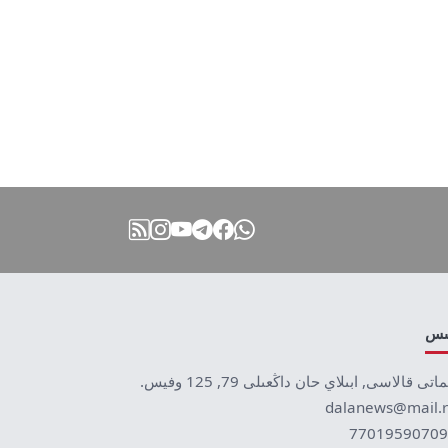
نىس
ماتى قالاسى, ابىلاي حان داڭعىلى 79, 125 وفيس.
dalanews@mail.