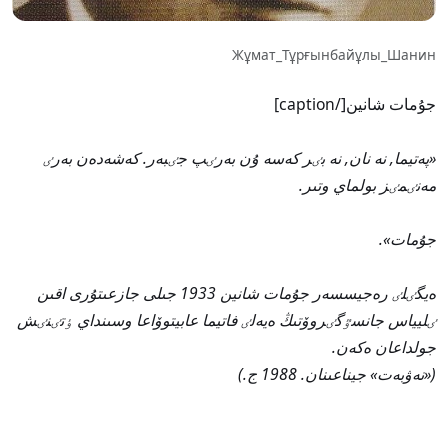
Жұмат_Тұрғынбайұлы_Шанин
جۇمات شانين[/caption]
«پەتيما, نە نان, نە بٸر كەسە ۇن بەرٸپ جٸبەر. كەشەدەن بەرٸ
مەنٸمٸز بولماي وتىر.
جۇمات».
ەيگٸلٸ رەجيسسەر جۇمات شانين 1933 جىلى جازعىتۇرى اقىن
ٸليياس جانسٷگٸروۆتىڭ ەيەلٸ فاتيما عابيتوۆاعا وسىنداي ٶتٸنٸش
جولداعان ەكەن.
(«نەۋبەت» جيناعىنان. 1988 ج.)