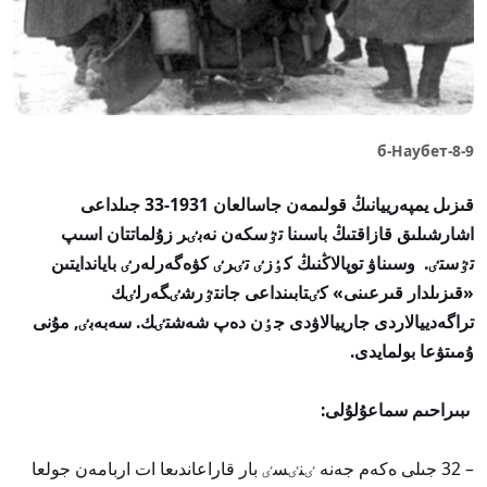
8-9-б-Наубет
قىزىل يمپەرييانىڭ قولىمەن جاسالعان 1931-33 جىلداعى
اشارشىلىق قازاقتىڭ باسىنا تٷسكەن نەبٸر زۇلماتتان اسىپ
تٷستٸ. و
سىناۋ توپالاڭنىڭ كٶزٸ تٸرٸ كۋەگەرلەرٸ باياندايتىن
«قىزىلدار قىرعىنى» كٸتابىنداعى جانتٷرشٸگەرلٸك
تراگەدييالاردى جارييالاۋدى جٶن دەپ شەشتٸك. سەبەبٸ, مۇنى
ۇمىتۋعا بولمايدى.
ىبىراحىم سماعۇلۇلى:
– 32 جىلى ەكەم جەنە ٸنٸسٸ بار قاراعاندىعا ات اربامەن جولعا