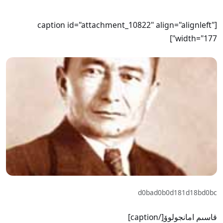
[caption id="attachment_10822" align="alignleft"
width="177"]
d0bad0b0d181d18bd0bc
قاسىم امانجولوۆ[/caption]