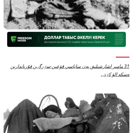
31 مامىر اشارشىلىق پەن ساياسي قۋعىن-سٷرگٸن قۇرباندارىن
ەسكە الۋ كٷنٸ.