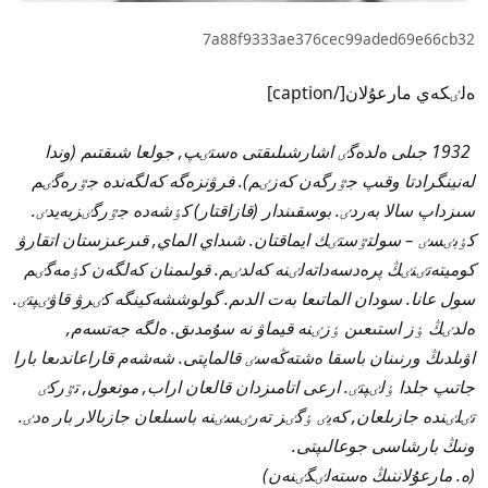
7a88f9333ae376cec99aded69e66cb32
ەلٸكەي مارعۇلان[/caption]
1932 جىلى ەلدەگٸ اشارشىلىقتى ەستٸپ, جولعا شىقتىم (وندا
لەنينگرادتا وقىپ جٷرگەن كەزٸم). فرۋنزەگە كەلگەندە جٷرەگٸم
سىزداپ سالا بەردٸ. بوسقىندار (قازاقتار) كٶشەدە جٷرگٸزبەيدٸ.
كٶبٸسٸ – سولتٷستٸك ايماقتان. شىداي الماي, قىرعىزستان اتقارۋ
كوميتەتٸنٸڭ پرەدسەداتەلٸنە كەلدٸم. قولىمنان كەلگەن كٶمەگٸم
سول عانا. سودان الماتىعا بەت الدىم. گولوششەكينگە كٸرۋ قاۋٸپتٸ.
ەلدٸڭ ٶز استىعىن ٶزٸنە قيماۋ نە سۇمدىق. ەلگە جەتسەم,
اۋىلدىڭ ورنىنان باسقا ەشتەڭەسٸ قالماپتى. شەشەم قاراعاندىعا بارا
جاتىپ جلدا ٶلٸپتٸ. ارعى اتامىزدان قالعان اراب, مونعول, تٷركٸ
تٸلٸندە جازىلعان, كەيٸ ٶگٸز تەرٸسٸنە باسىلعان جازبالار بار ەدٸ.
ونىڭ بارشاسى جوعالىپتى.
(ە. مارعۇلاننىڭ ەستەلٸگٸنەن)