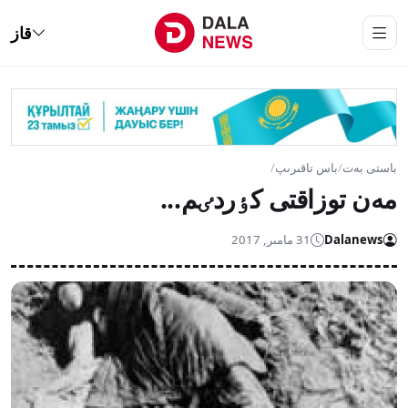
قاز
باستى بەت
/
باس تاقىرىپ
/
مەن توزاقتى كٶردٸم...
Dalanews
31 مامىر, 2017