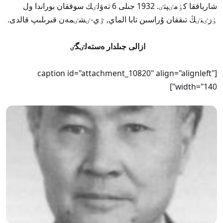
شارباققا كٶمٸپتٸ. 1932 جىلى 6 تەۋلٸك سوققان بوراندا ول
ٶزٸنٸڭ تىققان ۇراسىن تابا الماي, ٷي-ٸشٸمەن قىرىلىپ قالدى.
ازالى جىلدار ەستەلٸگٸ
[caption id="attachment_10820" align="alignleft"
width="140"]