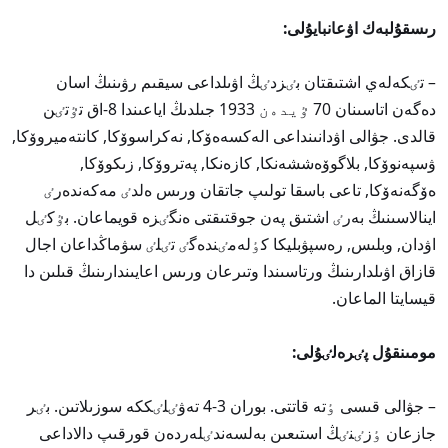
رىسقۇلبەك اۋعانبايۇلى:
– تٸكەلەي اشتىقتان بٸزدٸڭ اۋىلداعى سيقىم رۋىنىڭ اسان
دەگەن اتاسىنان 70 ٷيدەن 1933 جىلدىڭ اياعىندا 8-اق تٷتٸن
قالدى. جۋالى اۋدانىنداعى الەكسەەۆكا, نەكراسوۆكا, كانتەميروۆكا,
ۋسپەنوۆكا, بلاگوۆەششەنكا, كازەنكا, پەتروۆكا, زىكوۆكا,
ەۆگەنەۆكا, تاعى باسقا تولىپ جاتقان ورىس ەلدٸ مەكەندەرٸ
اينالاسىنىڭ بەرٸ اشتىق پەن جوقتىقتى ەنگٸزە قويماعان. بٷكٸل
اۋدان, وبلىس, رەسپۋبليكا كٶلەمٸندەگٸ تٸلٸ سۋماڭداعان اجال
قازاق اۋىلدارىنىڭ ورتاسىندا وتىرعان ورىس اعايىندارىنىڭ قىلىن دا
قيسايتا الماعان.
مومىنقۇل پٸرەلٸۇلى:
– جۋالى قىسى ٶتە قاتتى. بوران 3-4 تەۋٸلٸككە سوزىلاتىن. بٸر
جازعان ٶزٸنٸڭ استىعىن بەلسەندٸلەردەن قورقىپ دالاداعى