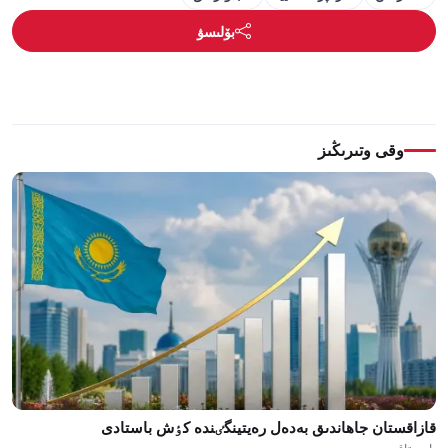
بۆلىسۋ
وقى وتىرىڭىز
قازاقستان جاھاندىق بەدەل رەيتينگٸندە كٶش باستادى