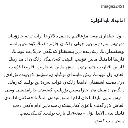
image22451
امانبەك بايدالىۇلى:
– ول جىلدارى مەن مۇعالٸم ەدٸم, بالالارعا اراب تٶتە جازۋىنان
دەرٸس بەردٸم. بٸر جولى ٷلكەن جاۋىزدىقتىڭ كۋەسٸ بولدىم.
بوسقىنداردىڭ ٸشٸندە بٸر پىسىقتاۋ كەلگەن جٸگٸت قويدىڭ
قارنىنا ادامنىڭ مايىن قۇيىپ الىپتى. كەدٸمگٸ ٶلگەن ادامداردىڭ
قارنىن اقتارىپ جٸبەرٸپ, ٸش مايىن شىعارىپ, قارىنعا قۇيىپ
العان. ول قويدىڭ ٸش مايىنداي توڭبايدى, سۇيىق كٷيٸندە تۇرادى,
ەرٸ دەسە اشىققان ادامعا ٷلكەن قۋات بەرەتٸن بولسا كەرەك.
ٶلگەن ادامنىڭ ەتٸ جارامسىز, بۇزىلىپ كەتەدٸ. جارامدىسى وسى
– ٸش مايى. بايقاماعان ادام اشتىق ەبدەن شىڭىنا جەتكەن ادامدى
العاش كٶرگەندە باعۋى كەلٸسكەن سەمٸز ادام ەكەن دەپ
قابىلدايدى. الايدا, بۇل – دەنەنٸڭ بارت بولىپ, كٸلكٸلدەپ,
ٸسٸنٸپ كەتۋٸ.