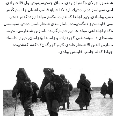
شىقتىق. جولاي ەكەم اۋىردى. تاماق جەتٸسپەيدٸ. ول قالجىرادى.
اتتى سويامىز دەپ ەدٸك, ايدالادا جاياۋ قالىپ اشتان ٶلەسٸڭدەر
دەپ بولمادى. بٸر اۋىلعا كەلدٸك. ەكەم مولدا ٸزدەڭدەر دەدٸ.
ونى قايتەسٸز دەگەنٸمدە, نامازىمدى شىعارتامىن دەدٸ. سونىمەن
ەكەم اۋىلداعى مولداعا تٸرشٸلٸگٸندە نامازىن شىعارتتى. مٸنە,
وسىنداي دا سۇمدىقتى كٶردٸك. و زاماندا بۇ زامان, تٸرٸ ادامنىڭ
نامازىن الدىن الا شىعارعاندى كٸم كٶرگەن? ەكەم كەشٸندە
جولدا كەلە جاتىپ قايتىس بولدى.