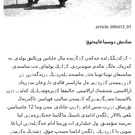
article_090412_01
سادىش دوسماعانبەتوۆ:
– كٶكتٸڭكٶلدە جەكەن كٶڭٸندە مال جاياتىن ورتالىق بولدى. نە
كەرەك, ەلگٸ مالدى سويدىردى. كٶلٸك بولماي, ەت ساسىدى.
ساسىعان توننا-توننا ەتتٸ بەلسەندٸلەردٸڭ ٶرتەگەنٸن ٶز
كٶزٸممەن كٶردٸم. ەل مازاسىز قالدى دا, وعان سٷزەك
ارالاستى, شەشەك ارالاستى. حالىققا كٷيزەۋشٸلٸك كەلدٸ. تٷن
بالاسىندا ەسٸگٸمٸزگە كٸسەن سالىپ قويامىز. تاڭەرتەڭ
تۇرساق, تٶرت-بەس ادام ٶلٸپ جاتادى. مەن وندا 12 جاستامىن.
ىلعي بالالار ٶلگەن ادامدى تامنىڭ ماڭايىنا جەتكٸزەمٸز. ايتا
بەرسە سۇمدىق. ول جىلدارى ات ورنىنا ادام جەگٸلەتٸن ارباعا.
سونى دا كٶردٸك. ٶلگەن ادامدا ەسەپ جوق. ٷشتٸڭ ەكٸسٸ