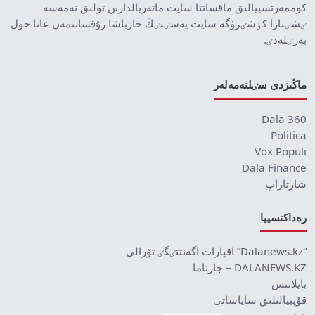
كوممەرتسييالىق ماقساتتا سايت ماتەريالدارىن تولىق نەمەسە
ٸشٸنارا كٶشٸرۋگە سايت يەسٸنٸڭ جازباشا رۇقساتىمەن عانا جول
بەرٸلەدٸ.
ماڭىزدى سٸلتەمەلەر
Dala 360
Politica
Vox Populi
Dala Finance
شارتاراپ
رەداكتسييا
“Dalanews.kz” اقپارات اگەنتتٸگٸ تۋرالى
DALANEWS.KZ – جارناما
بايلانىس
قۇپييالىلىق ساياساتى