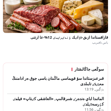
قازاقستاندا ازىق-تٷلٸك ٶندٸرٸسٸ 12%-عا ارتتى
باس تاقىرىپ
سوڭعى جاڭالىقتار
قىرعىزستاندا سۋ قويماسى ماڭىنان باسى جوق ەر ادامنىڭ
مەيٸتٸ تابىلدى
بٷگىن, 13:19
الماتىدا اباي ەندەرٸ شىرقالىپ, «العاشقى كٸتاپ» فيلمٸ
كٶرسەتٸلدٸ
بٷگىن, 11:56