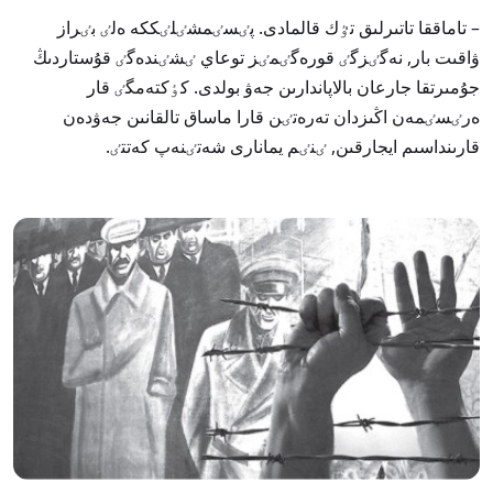
– تاماققا تاتىرلىق تٷك قالمادى. پٸسٸمشٸلٸككە ەلٸ بٸراز
ۋاقىت بار, نەگٸزگٸ قورەگٸمٸز توعاي ٸشٸندەگٸ قۇستاردىڭ
جۇمىرتقا جارعان بالاپاندارىن جەۋ بولدى. كٶكتەمگٸ قار
ەرٸسٸمەن اڭىزدان تەرەتٸن قارا ماساق تالقانىن جەۋدەن
قارىنداسىم ايجارقىن, ٸنٸم يمانارى شەتٸنەپ كەتتٸ.