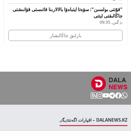
"قۇتتى بولسىن": سۆەتا ايتباەۆا بالالارىنا قاتىستى قۋانىشتى
جاڭالىقتى ايتتى
بٷگىن, 09:35
بارلىق جاڭالىقتار
DALANEWS.KZ – اقپارات اگەنتتٸگٸ