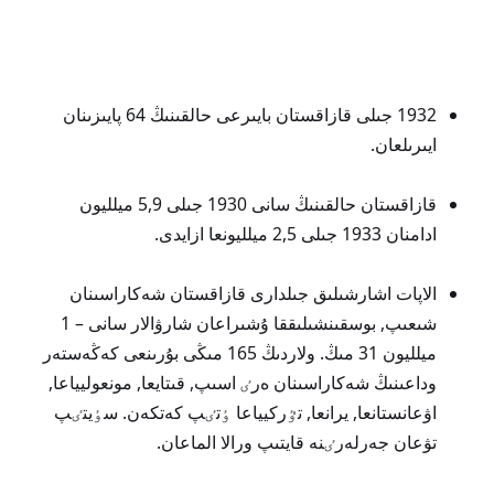
1932 جىلى قازاقستان بايىرعى حالقىنىڭ 64 پايىزىنان
ايىرىلعان.
قازاقستان حالقىنىڭ سانى 1930 جىلى 5,9 ميلليون
ادامنان 1933 جىلى 2,5 ميلليونعا ازايدى.
الاپات اشارشىلىق جىلدارى قازاقستان شەكاراسىنان
شىعىپ, بوسقىنشىلىققا ۇشىراعان شارۋالار سانى – 1
ميلليون 31 مىڭ. ولاردىڭ 165 مىڭى بۇرىنعى كەڭەستەر
وداعىنىڭ شەكاراسىنان ەرٸ اسىپ, قىتايعا, مونعوليياعا,
اۋعانستانعا, يرانعا, تٷركيياعا ٶتٸپ كەتكەن. سٶيتٸپ
تۋعان جەرلەرٸنە قايتىپ ورالا الماعان.