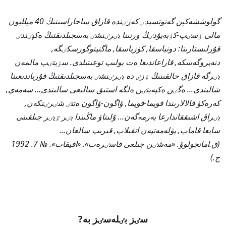
گولوششەكين گەنوتسيدٸ كەزٸندە قازاق ساحاراسىنىڭ 40 ميلليون
مالى ٶسٸپ-كٶبەيۋدٸڭ ورنىنا بٸرٸنشٸ بەسجىلدىقتىڭ ەكپٸندٸ
قۇرلىستارىنا: دونباسقا, كۋزباسقا, ماگنيتوگورسكٸگە,
دنەپروگەسكە, قاراعاندىعا ەت بولىپ توعىتىلدى. سٶيتٸپ مالمەن
بٸرگە قازاق حالقىنىڭ ٶزٸ دە بٸرٸنشٸ بەسجىلدىقتىڭ قۇرباندىعىنا
شالىندى... ەگٸن ەكپەيتٸن ەلگە استىق سالىعى سالىندى... سەمەي,
كەرەكۋ قالالارىندا قويما-قويما, ۆاگون-ۆاگون ەتتٸ شٸرٸتكەن,
بٸراق اشىققاندارعا بەرمەگەن... ۇلىتاۋ ماڭىندا بٸر ٷيٸر جىلقىنى
سايعا قاماپ, پۋلەمەتپەن اتقىلاپ, قىرىپ سالعان...
(ق.امانجولوۆ. «مەشٸن جىلعى قاسٸرەت». «اقيقات». № 7. 1992
ج.)
سٸز بٸلەسٸز بە?