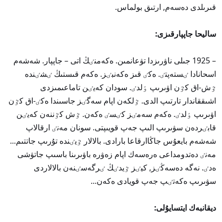
قىرىلدى دەسەم, ارتىق بولماس.
ساليحا جاپپارقىزى:
– 1925 جىلى ناۋرىزدا تۋعانمىن. ەكەمنٸڭ اتى – جاپپار. شەشەم
اسحانادا ٸستەپتٸ. ەكٸ قىز ەكەنبٸز. ەكەم قىستىڭ ٸشٸندە
ٷش-اق كٷن اۋىرىپ ٶلدٸ. سودان كەيٸن تاماعىمىزدى
اشىققاندار تارتىپ الدى. ٷلكەن اپام سەگٸز جاسىندا ەكٸ-اق كٷن
اۋىرىپ ٶلدٸ. ەكەم سەمٸز كٸسٸ ەكەن. ٷش كٷننەن كەيٸن
قابٸردەن سۋىرىپ الىپ جەپ قويىپتى. سونان مەنٸ ارقالاپ
شەشەم بايعۇس جاڭاارقاعا بارادى. بالالار ٷيٸندە تۇرىپ جاتتىم...
مەنٸ دەتدومداعى ەرەسەك اپام زەۋرە باۋىرىنا باسىپ جاتۋشى
ەدٸ. نەگە دەسەڭٸز, كيٸز ٷيدٸڭ ٸرگەسٸنەن بالالاردى
سۋىرىپ ەكەتٸپ جەپ قويادى ەكەن...
ديقانبەك ايتسايۇلى: