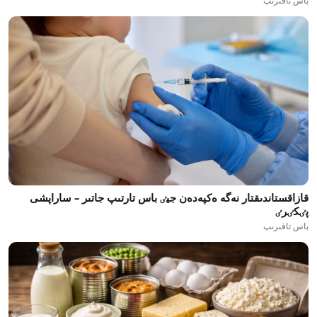
باس تاقىرىپ
قازاقستاندىقتار نەگە ەكپەدەن جيٸ باس تارتىپ جاتىر – ساراپشى
پٸكٸرٸ
باس تاقىرىپ