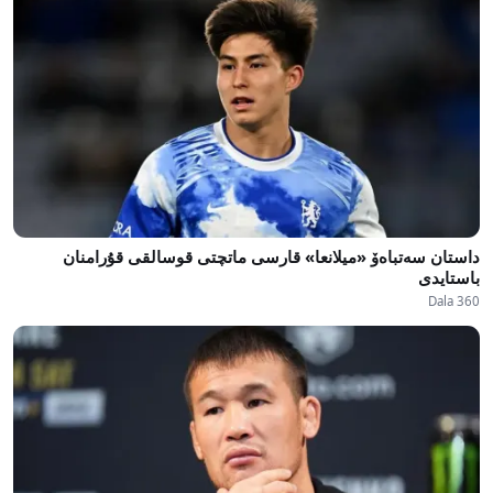
داستان سەتباەۆ «ميلانعا» قارسى ماتچتى قوسالقى قۇرامنان
باستايدى
Dala 360