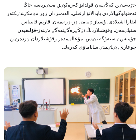
جٷيەسٸن كەڭٸنەن قولدانۋ كەرەكپٸز. ەسٸرەسە جاڭا
تەحنولوگييالاردى پايدالانۋ ارقىلى, الدىمىزدان زور مٷمكٸندٸكتەر
ايقارا اشىلادى. ۇستاز ٷنەمٸ ٶز-ٶزٸمەن, قارىم-قاتىناس
ستيلٸمەن, وقۋشىلاردىڭ تٶڭٸرەگٸندەگٸ مٸنەز-قۇلىقپەن
جۇمىس ٸستەۋگە تيٸس. مۇعالٸمدەر وقۋشىلاردان ٶزدەرٸن
جوعارى, بٸلٸمدٸ ساناماۋى كەرەك.