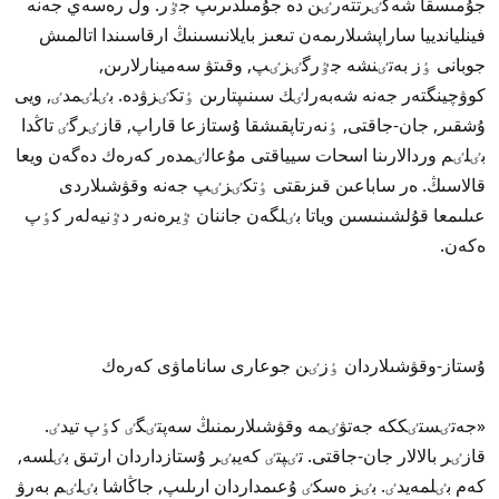
جۇمىسقا شەكٸرتتەرٸن دە جۇمىلدىرىپ جٷر. ول رەسەي جەنە
فينلياندييا ساراپشىلارىمەن تىعىز بايلانىسىنىڭ ارقاسىندا اتالمىش
جوبانى ٶز بەتٸنشە جٷرگٸزٸپ, وقىتۋ سەمينارلارىن,
كوۋچينگتەر جەنە شەبەرلٸك سىنىپتارىن ٶتكٸزۋدە. بٸلٸمدٸ, ويى
ۇشقىر, جان-جاقتى, ٶنەرتاپقىشقا ۇستازعا قاراپ, قازٸرگٸ تاڭدا
بٸلٸم وردالارىنا اسحات سيياقتى مۇعالٸمدەر كەرەك دەگەن ويعا
قالاسىڭ. ەر ساباعىن قىزىقتى ٶتكٸزٸپ جەنە وقۋشىلاردى
عىلىمعا قۇلشىنىسىن وياتا بٸلگەن جاننان ٷيرەنەر دٷنيەلەر كٶپ
ەكەن.
ۇستاز-وقۋشىلاردان ٶزٸن جوعارى ساناماۋى كەرەك
«جەتٸستٸككە جەتۋٸمە وقۋشىلارىمنىڭ سەپتٸگٸ كٶپ تيدٸ.
قازٸر بالالار جان-جاقتى. تٸپتٸ كەيبٸر ۇستازداردان ارتىق بٸلسە,
كەم بٸلمەيدٸ. بٸز ەسكٸ ۇعىمداردان ارىلىپ, جاڭاشا بٸلٸم بەرۋ