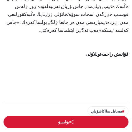
ەڭبەك ەتٸپ, بٸلٸمدٸ جاس ۇرپاق تەربيەلەۋدە زور ٷلەس
قوسىپ جٷرگەن اسحات سوۆەتحانۇلى ٶزٸنٸڭ ەڭبەكقورلىعى
مەن, ٸزدەنٸمپازدىعى مەن ەر جانعا ٷلگٸ بولسا كەرەك. «جاس
كەلسە ٸسكە» دەپ تەگٸن ايتىلماسا كەرەكتٸ.
قۋانىش راحمەتوللاۇلى
ميحايل سااكاشۆيلي
بۆلىسۋ