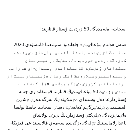
اسحات- ەلەمدەگٸ 50 ٷزدٸك ۇستاز قاتارىندا
«مەن «ەلەم مۇعالٸمٸ» جاھاندىق سىيلىعىنا قاتىسۋدى 2020
جىلدىڭ كٷزٸندە باستاعانمىن. بايقاۋ بٸرنەشە
كەزەڭدەردەن تۇردى. ەلەمنٸڭ ەر قيىرىنان
مىڭداعان ٶتٸنٸش قابىلداندى. وسىدان-اق شارانى
ۇيىمداستىرۋشىلاردىڭ اتقارعان جۇمىستارىنىڭ از
بولماعانىن كٶرۋٸمٸزگە بولادى. «ۆاركە» قورىنا
مەنٸ ٷزدٸك 50 مۇعالٸمنٸڭ قاتارىنا قوسقاندارى جەنە
ۇستازدارعا دەل وسىنداي مٷمكٸندٸك بەرگەندەرٸ ٷشٸن
العىسىمدى بٸلدٸرگٸم كەلەدٸ» دەيدٸ اسحات. جاستا بولسا
ەلٸمٸزدەگٸ بٸلٸكتٸ ۇستازداردىڭ بٸرٸ. بولاشاق
باعدارلاماسىنىڭ تٷلەگٸ بٷگٸندە سەمەي قالاسىنداعى فيزيكا-