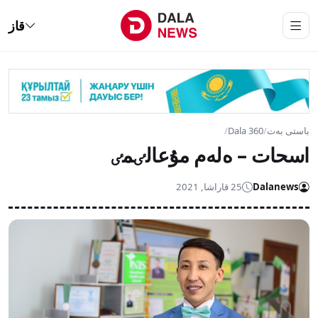
قاز
باستى بەت
/
Dala 360
/
اسحات – ەلەم مۇعالٸمٸ
Dalanews
25 قاراشا, 2021