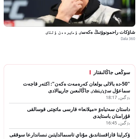
شاۆكات راحمونوۆتىڭ ەكەسٸ ٶمٸردەن ٶتتٸ
Dala 360
سوڭعى جاڭالىقتار
"50-دە بالالى بولعان كەرەمەت ەكەن": اكتەر قاجەت
سماعۇل سٷيٸنشٸ جاڭالىعىن جارييالادى
بٷگىن, 18:17
داستان سەتباەۆ «ميلانعا» قارسى ماتچتى قوسالقى
قۇرامنان باستايدى
بٷگىن, 16:45
ۋكراينا قازاقستاندىق مۇناي تاسىمالدايتىن نىساندارعا سوققى