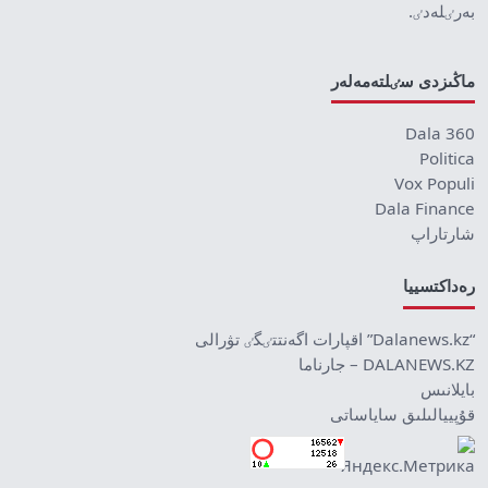
بەرٸلەدٸ.
ماڭىزدى سٸلتەمەلەر
Dala 360
Politica
Vox Populi
Dala Finance
شارتاراپ
رەداكتسييا
“Dalanews.kz” اقپارات اگەنتتٸگٸ تۋرالى
DALANEWS.KZ – جارناما
بايلانىس
قۇپييالىلىق ساياساتى