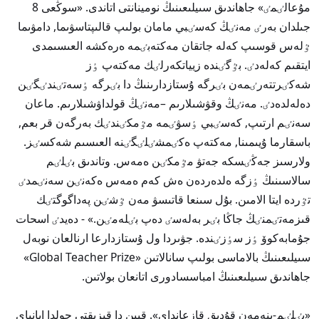
مۇعالٸمٸ» جاھاندىق سىيلىعىنىڭ نومينانتى اتاندى. «سوڭعى 8
جىلدان بەرٸ مەنٸڭ كەسٸبي مامان بولىپ قالىپتاسۋىما, دامۋىما
ٷلەس قوسىپ كەلە جاتقان مەكتەبٸمە ەرەكشە العىسىمدى
ايتقىم كەلەدٸ. بٷگٸندە زيياتكەرلٸك مەكتەپ ٶز
شەكٸرتتەرٸمەن بٸرگە ۇستازدارىنىڭ دا بٸرگە ٶسەتٸندٸگٸن
دەلەلدەدٸ. مەنٸڭ وقۋشىلارىم –مەنٸڭ قولداۋشىلارىم. ماعان
سەنٸم ارتىپ, كەسٸبي ٶسۋٸمە مٷمكٸندٸك بەرگەن قر بعم,
باسقارما ۇيىمىنا, مەكتەپ ەكٸمشٸلٸگٸنە العىسىم شەكسٸز.
ولارسىز جەڭٸسكە جەتۋ مٷمكٸن ەمەس. وتاندىق بٸلٸم
سالاسىنىڭ ٶزگە ەلدەردەن ەش كەم ەمەس ەكەنٸن سەنٸمدٸ
تٷردە ايتا الامىن. بۇل سىنعا قاتىسۋ مەن ٷشٸن پەداگوگتٸك
قىزمەتٸمنٸڭ جاڭا بٸر بەلەسٸ دەپ بٸلەمٸن.» - دەيدٸ اسحات
جۇمابەكوۆ ٶز سٶزٸندە. جۋىردا ول ۇستازدارعا ارنالعان نوبەل
سىيلىعىنىڭ بالاماسى بولىپ سانالاتىن «Global Teacher Prize»
جاھاندىق سىيلىعىنىڭ امباسسادورى اتانعان بولاتىن.
«بٸلٸم-ينەمەن قۇدىق قازعانداي». قيىن دا قىزىقتى جولدا ايانباي