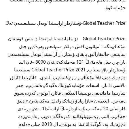
جۇمابەكوۆ.
Global Teacher Prize-ۇستازدار اراسىندا نوبەل سىيلىعىمەن تەڭ
Global Teacher Prize ٶز ماماندىعىنا ايرىقشا ٷلەس قوسقان
مۇعالٸمگە 1 ميلليون اقش دوللار سىيلىعىن بەرەتٸن جىل
سايىنعى حالىقارالىق بايقاۋ. ۇستازدار اراسىندا نوبەل سىيلىعىمەن
پارا-پار. بيىل ەلەمنٸڭ 121 مەملەكەتٸنەن 8000 –نان اسا
ۇستازدار باق سىناپ, Global Teacher Prize 2021 سىيلىعىنا
ٷزدٸك دەپ 50 مۇعالٸم ٸرٸكتەلٸپ الىندى. قاتارىندا قازاق
بالاسى دا بار. اسحات جۇمابەكوۆتىڭ ەڭبەگٸ ەلەنٸپ, جەر
شارىندا ماماندىعى بويىنشا الدىڭعى قاتاردا بولۋى كەزدەيسوق
ەمەس. الدىمەن «نازارباەۆ زيياتكەرلٸك مەكتەپتەرٸ» دببۇ
قاراستى 20 مەكتەپ ۇستازدارىنىڭ اراسىندا1 –شٸ ورىندى
جەڭٸپ الىپ, رەسپۋبليكالىق كەزەڭگە ٶتٸپ , ەلٸمٸزدە
«ٷزدٸك پەداگوگ» اتاعىنا يە بولدى. ال 2019 جىلى «ەلەم