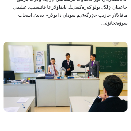
جاعىنان ٷلگٸ بولۋ كەرەكسٸڭ. بايقاۋلارعا قاتىسىپ, عىلىمي
ماقالالار جازىپ جٷرگەنٸم سودان دا بولار» دەيدٸ اسحات
سوۆەتحانۇلى.