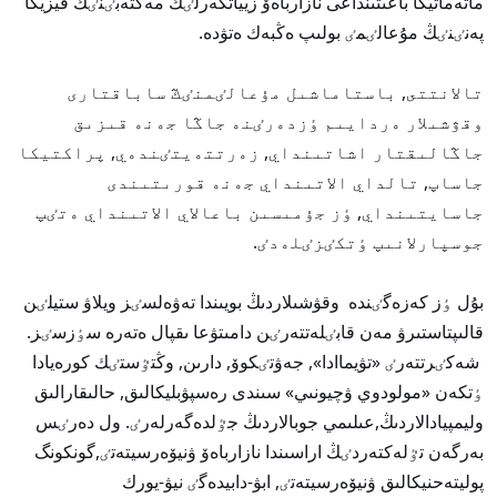
ماتەماتيكا باعىتىنداعى نازارباەۆ زيياتكەرلٸك مەكتەبٸنٸڭ فيزيكا
پەنٸنٸڭ مۇعالٸمٸ بولىپ ەڭبەك ەتۋدە.
تالانتتى, باستاماشىل مۇعالٸمنٸڭ ساباقتارى
وقۋشىلار ەردايىم ٶزدەرٸنە جاڭا جەنە قىزىق
جاڭالىقتار اشاتىنداي, زەرتتەيتٸندەي, پراكتيكا
جاساپ, تالداي الاتىنداي جەنە قورىتىندى
جاسايتىنداي, ٶز جۇمىسىن باعالاي الاتىنداي ەتٸپ
جوسپارلانىپ ٶتكٸزٸلەدٸ.
بۇل ٶز كەزەگٸندە وقۋشىلاردىڭ بويىندا تەۋەلسٸز ويلاۋ ستيلٸن
قالىپتاستىرۋ مەن قابٸلەتتەرٸن دامىتۋعا ىقپال ەتەرە سٶزسٸز.
شەكٸرتتەرٸ «تۋيماادا», جەۋتٸكوۆ, دارىن, وڭتٷستٸك كورەيادا
ٶتكەن «مولودوي ۋچيونىي» سىندى رەسپۋبليكالىق, حالىقارالىق
وليمپيادالاردىڭ,عىلىمي جوبالاردىڭ جٷلدەگەرلەرٸ. ول دەرٸس
بەرگەن تٷلەكتەردٸڭ اراسىندا نازارباەۆ ۋنيۆەرسيتەتٸ,گونكونگ
پوليتەحنيكالىق ۋنيۆەرسيتەتٸ, ابۋ-دابيدەگٸ نيۋ-يورك