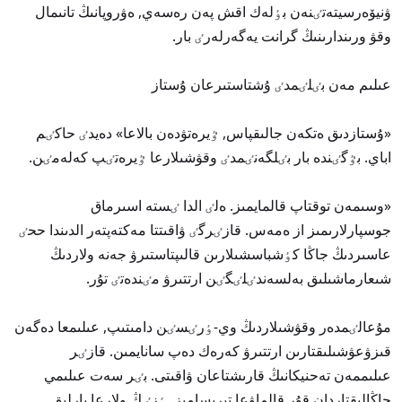
ۋنيۆەرسيتەتٸنەن بٶلەك اقش پەن رەسەي, ەۋروپانىڭ تانىمال
وقۋ ورىندارىنىڭ گرانت يەگەرلەرٸ بار.
عىلىم مەن بٸلٸمدٸ ۇشتاستىرعان ۇستاز
«ۇستازدىق ەتكەن جالىقپاس, ٷيرەتۋدەن بالاعا» دەيدٸ حاكٸم
اباي. بٷگٸندە بار بٸلگەنٸمدٸ وقۋشىلارعا ٷيرەتٸپ كەلەمٸن.
«وسىمەن توقتاپ قالمايمىز. ەلٸ الدا ٸستە اسىرماق
جوسپارلارىمىز از ەمەس. قازٸرگٸ ۋاقىتتا مەكتەپتەر الدىندا ححٸ
عاسىردىڭ جاڭا كٶشباسشىلارىن قالىپتاستىرۋ جەنە ولاردىڭ
شىعارماشىلىق بەلسەندٸلٸگٸن ارتتىرۋ مٸندەتٸ تۇر.
مۇعالٸمدەر وقۋشىلاردىڭ وي-ٶرٸسٸن دامىتىپ, عىلىمعا دەگەن
قىزۋعۋشىلىقتارىن ارتتىرۋ كەرەك دەپ سانايمىن. قازٸر
عىلىممەن تەحنيكانىڭ قارىشتاعان ۋاقىتى. بٸر سەت عىلىمي
جاڭالىقتاردان قۇر قالماۋعا تىرىسامىز. ٶزٸڭ ولارعا بارلىق