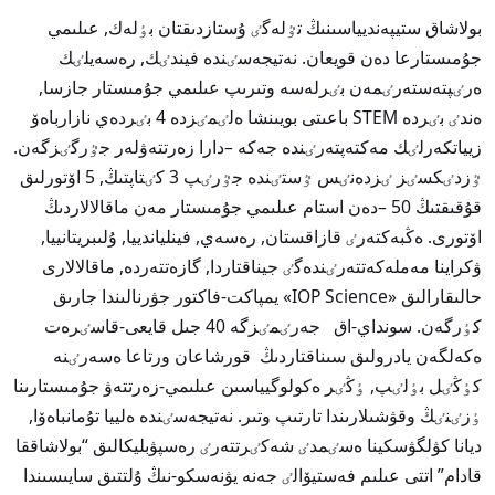
بولاشاق ستيپەنديياسىنىڭ تٷلەگٸ ۇستازدىقتان بٶلەك, عىلىمي
جۇمىستارعا دەن قويعان. نەتيجەسٸندە فيندٸك, رەسەيلٸك
ەرٸپتەستەرٸمەن بٸرلەسە وتىرىپ عىلىمي جۇمىستار جازسا,
ەندٸ بٸردە STEM باعىتى بويىنشا ەلٸمٸزدە 4 بٸردەي نازارباەۆ
زيياتكەرلٸك مەكتەپتەرٸندە جەكە –دارا زەرتتەۋلەر جٷرگٸزگەن.
ٷزدٸكسٸز ٸزدەنٸس ٷستٸندە جٷرٸپ 3 كٸتاپتىڭ, 5 اۆتورلىق
قۇقىقتىڭ 50 –دەن استام عىلىمي جۇمىستار مەن ماقالالاردىڭ
اۆتورى. ەڭبەكتەرٸ قازاقستان, رەسەي, فينلياندييا, ۇلىبريتانييا,
ۋكراينا مەملەكەتتەرٸندەگٸ جيناقتاردا, گازەتتەردە, ماقالالارى
حالىقارالىق «IOP Science» يمپاكت-فاكتور جۋرنالىندا جارىق
كٶرگەن. سونداي-اق جەرٸمٸزگە 40 جىل قايعى-قاسٸرەت
ەكەلگەن يادرولىق سىناقتاردىڭ قورشاعان ورتاعا ەسەرٸنە
كٶڭٸل بٶلٸپ, ٶڭٸر ەكولوگيياسىن عىلىمي-زەرتتەۋ جۇمىستارىنا
ٶزٸنٸڭ وقۋشىلارىندا تارتىپ وتىر. نەتيجەسٸندە ەلييا تۇمانباەۆا,
ديانا كۋلگۋسكينا ەسٸمدٸ شەكٸرتتەرٸ رەسپۋبليكالىق “بولاشاققا
قادام” اتتى عىلىم فەستيۆالٸ جەنە يۋنەسكو-نىڭ ۇلتتىق سايىسىندا