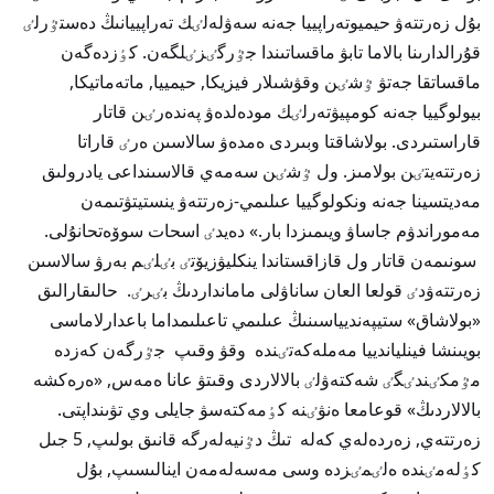
بۇل زەرتتەۋ حيميوتەراپييا جەنە سەۋلەلٸك تەراپييانىڭ دەستٷرلٸ
قۇرالدارىنا بالاما تابۋ ماقساتىندا جٷرگٸزٸلگەن. كٶزدەگەن
ماقساتقا جەتۋ ٷشٸن وقۋشىلار فيزيكا, حيمييا, ماتەماتيكا,
بيولوگييا جەنە كومپيۋتەرلٸك مودەلدەۋ پەندەرٸن قاتار
قاراستىردى. بولاشاقتا وبىردى ەمدەۋ سالاسىن ەرٸ قاراتا
زەرتتەيتٸن بولامىز. ول ٷشٸن سەمەي قالاسىنداعى يادرولىق
مەديتسينا جەنە ونكولوگييا عىلىمي-زەرتتەۋ ينستيتۋتىمەن
مەموراندۋم جاساۋ ويىمىزدا بار.» دەيدٸ اسحات سوۆەتحانۇلى.
سونىمەن قاتار ول قازاقستاندا ينكليۋزيۆتٸ بٸلٸم بەرۋ سالاسىن
زەرتتەۋدٸ قولعا العان ساناۋلى مامانداردىڭ بٸرٸ. حالىقارالىق
«بولاشاق» ستيپەنديياسىنىڭ عىلىمي تاعىلىمداما باعدارلاماسى
بويىنشا فينلياندييا مەملەكەتٸندە وقۋ وقىپ جٷرگەن كەزدە
مٷمكٸندٸگٸ شەكتەۋلٸ بالالاردى وقىتۋ عانا ەمەس, «ەرەكشە
بالالاردىڭ» قوعامعا ەنۋٸنە كٶمەكتەسۋ جايلى وي تۋىنداپتى.
زەرتتەي, زەردەلەي كەلە تىڭ دٷنيەلەرگە قانىق بولىپ, 5 جىل
كٶلەمٸندە ەلٸمٸزدە وسى مەسەلەمەن اينالىسىپ, بۇل