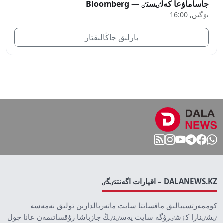
جاساماۋعا كەلٸستٸ — Bloomberg
بٷگىن, 16:00
بارلىق جاڭالىقتار
DALANEWS.KZ – اقپارات اگەنتتٸگٸ
كوممەرتسييالىق ماقساتتا سايت ماتەريالدارىن تولىق نەمەسە
ٸشٸنارا كٶشٸرۋگە سايت يەسٸنٸڭ جازباشا رۇقساتىمەن عانا جول