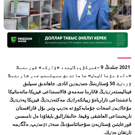
2021 جىلدىڭ 9 –قىركٷيەگٸندە «ۆاركە» قورىنىڭ
«ەلەم مۇعالٸمٸ» جاھاندىق سىيلىعى جەر شارىنىڭ
ٷزدٸك 50 ۇستازىنىڭ ەسٸمٸن اتادى. جاھاندىق سىيلىق
فيناليستەرٸنٸڭ قاتارىنا سەمەي قالاسىنداعى فيزيكا-ماتەماتيكا
باعىتىنداعى نازارباەۆ زيياتكەرلٸك مەكتەبٸنٸڭ فيزيكا پەنٸنٸڭ
مۇعالٸمٸ اسحات جۇمابەكوۆ تە ەنٸپ وتىر. بۇل قازاقستان
تاريحىنداعى العاشقى وقيعا. حالىقارالىق بايقاۋدا ەل نامىسىن
قورعايتىن ۇستازبەن سۇحباتتاسۋدىڭ سەتٸ تٷسٸپ, ەڭگٸمە
تارتقان ەدٸك.