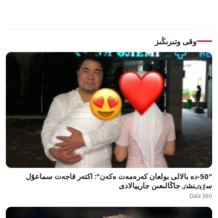
وقى وتىرىڭىز
"50-دە بالالى بولعان كەرەمەت ەكەن": اكتەر قاجەت سماعۇل
سٷيٸنشٸ جاڭالىعىن جارييالادى
Dala 360