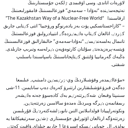
لاۋرەات اتاندى. وسى اۋقىمدى ٷلكەن جۇمىستارىنىڭ
نەتيجەسٸندە “نەۆادا – سەمەي” قوزعالىسىنىڭ قامقورلىعىنىڭ
ارقاسىندا “The Kazakhstan Way of a Nuclear-Free World”
– “كازاحستانسكيي پۋت بەز يادەرنوگو ورۋجييا” اتتى كٸتابى جارىق
كٶردٸ. اتالعان كٸتاپ ەلٸمٸزدەگٸ انتييادرولىق قوزعالىستىڭ
تانىمال بەلسەندٸسٸ, “نەۆادا-سەمەي” حالىقارالىق قوزعالىسىنىڭ
ۆيتسە-پرەزيدەنتٸ سۇلتان كارتوەۆپەن بٸرلەسە وتىرىپ جازىلدى.
ەڭبەك گەرمانييا ۇلتتىق كٸتاپحاناسىنىڭ باسپاسىندا باسىلىپ
شىقتى.
«مۇعالٸمدەر وقۋشىلاردىڭ وي-ٶرٸسٸن دامىتىپ, عىلىمعا
دەگەن قىزۋعۋشىلىقتارىن ارتتىرۋ كەرەك دەپ سانايمىن. 11-شى
سىنىپتا وقىعان شەكٸرتتەرٸم بەك كادەسوۆ جەنە ەلٸشەر
رىمقانمەن بٸرگە وبىردىڭ ەمدەۋ سالاسىن زەرتتەيتٸن,
ونكوتەراپييادا قولدانىلاتىن التىن نانوبٶلشەكتەردٸڭ قۇرىلىمىن
زەرتتەۋگە ارنالعان اۆتورلىق جۇمىستارى ٷشٸن سەرتيفيكاتقا يە
بولدى. ال جوبانى ٸسكە اسىرۋعا 1 جارىم جىلداي ۋاقىت كەتتٸ.