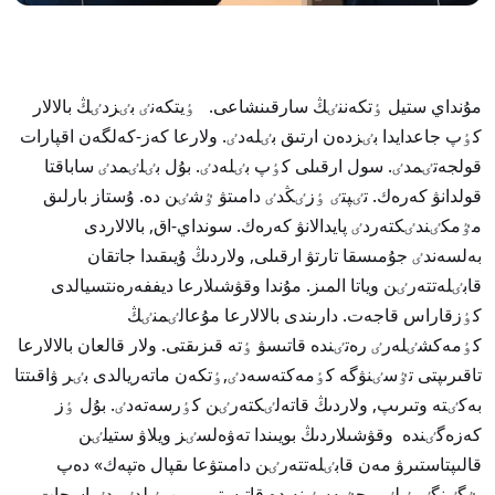
مۇنداي ستيل ٶتكەننٸڭ سارقىنشاعى. ٶيتكەنٸ بٸزدٸڭ بالالار
كٶپ جاعدايدا بٸزدەن ارتىق بٸلەدٸ. ولارعا كەز-كەلگەن اقپارات
قولجەتٸمدٸ. سول ارقىلى كٶپ بٸلەدٸ. بۇل بٸلٸمدٸ ساباقتا
قولدانۋ كەرەك. تٸپتٸ ٶزٸڭدٸ دامىتۋ ٷشٸن دە. ۇستاز بارلىق
مٷمكٸندٸكتەردٸ پايدالانۋ كەرەك. سونداي-اق, بالالاردى
بەلسەندٸ جۇمىسقا تارتۋ ارقىلى, ولاردىڭ ۇيىقىدا جاتقان
قابٸلەتتەرٸن وياتا المىز. مۇندا وقۋشىلارعا ديففەرەنتسيالدى
كٶزقاراس قاجەت. دارىندى بالالارعا مۇعالٸمنٸڭ
كٶمەكشٸلەرٸ رەتٸندە قاتىسۋ ٶتە قىزىقتى. ولار قالعان بالالارعا
تاقىرىپتى تٷسٸنۋگە كٶمەكتەسەدٸ,ٶتكەن ماتەريالدى بٸر ۋاقىتتا
بەكٸتە وتىرىپ, ولاردىڭ قاتەلٸكتەرٸن كٶرسەتەدٸ. بۇل ٶز
كەزەگٸندە وقۋشىلاردىڭ بويىندا تەۋەلسٸز ويلاۋ ستيلٸن
قالىپتاستىرۋ مەن قابٸلەتتەرٸن دامىتۋعا ىقپال ەتپەك» دەپ
بٷگٸنگٸ بٸلٸم جٷيەسٸنە دە قاتىستى ويىن بٸلدٸردٸ اسحات