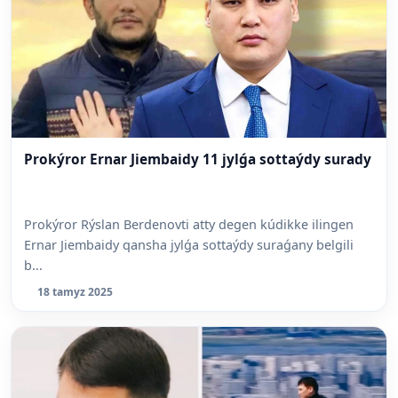
Prokýror Ernar Jiembaidy 11 jylǵa sottaýdy surady
Prokýror Rýslan Berdenovti atty degen kúdikke ilingen
Ernar Jiembaidy qansha jylǵa sottaýdy suraǵany belgili
b...
18 tamyz 2025