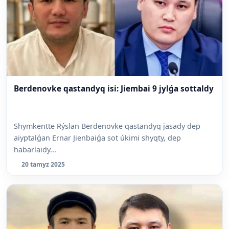
Berdenovke qastandyq isi: Jiembai 9 jylǵa sottaldy
Shymkentte Rýslan Berdenovke qastandyq jasady dep
aiyptalǵan Ernar Jienbaiǵa sot úkimi shyqty, dep
habarlaidy...
20 tamyz 2025