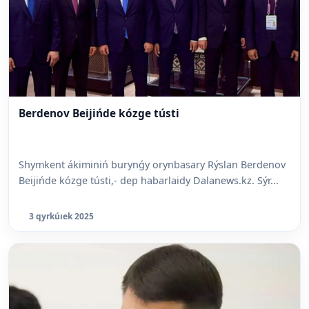
Berdenov Beijińde kózge tústi
Shymkent ákiminiń burynǵy orynbasary Rýslan Berdenov
Beijińde kózge tústi,- dep habarlaidy Dalanews.kz. Sýr...
3 qyrkúıek 2025