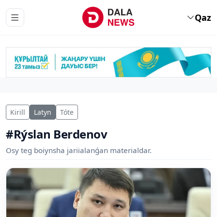
Qaz
Kirill
Latyn
Tóte
#Rýslan Berdenov
Osy teg boiynsha jariialanǵan materialdar.