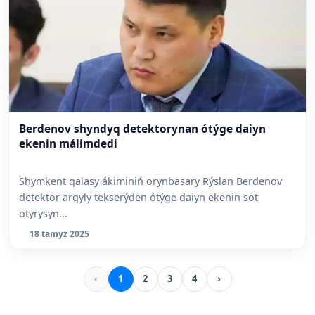
Berdenov shyndyq detektorynan ótýge daiyn
ekenin málimdedi
Shymkent qalasy ákiminiń orynbasary Rýslan Berdenov
detektor arqyly tekserýden ótýge daiyn ekenin sot
otyrysyn...
18 tamyz 2025
‹
1
2
3
4
›