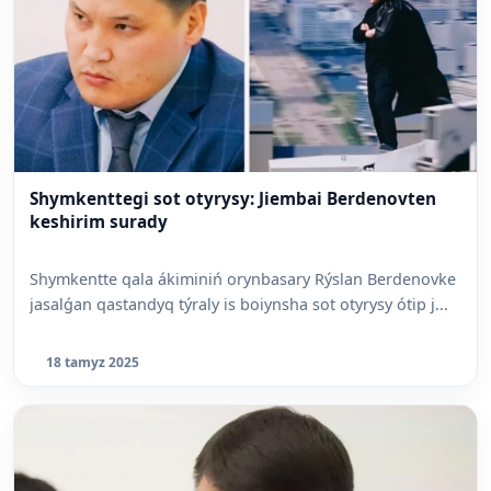
Shymkenttegi sot otyrysy: Jiembai Berdenovten
keshirim surady
Shymkentte qala ákiminiń orynbasary Rýslan Berdenovke
jasalǵan qastandyq týraly is boiynsha sot otyrysy ótip j...
18 tamyz 2025