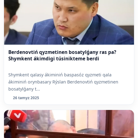
Berdenovtiń qyzmetinen bosatylǵany ras pa?
Shymkent ákimdigi túsinikteme berdi
Shymkent qalasy ákiminiń baspasóz qyzmeti qala
ákiminiń orynbasary Rýslan Berdenovtiń qyzmetinen
bosatylǵany t...
26 tamyz 2025