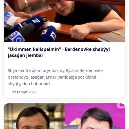
"Úkimmen kelispeimin" - Berdenovke shabýyl
jasaǵan Jiembai
Shymkentte ákim orynbasary Rýslan Berdenovke
qastandyq jasaǵan Ernar Jiembaiǵa sot úkimi
shyqty, dep habarlaid...
21 tamyz 2025