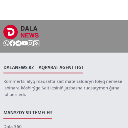
DALANEWS.KZ – AQPARAT AGENTTIGI
Kommertsiialyq maqsatta sait materialdaryn tolyq nemese
ishinara kóshirýge Sait iesiniń jazbasha ruqsatymen ǵana
jol beriledi.
MAŃYZDY SILTEMELER
Dala 360