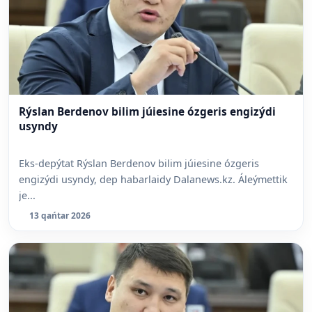
Rýslan Berdenov bilim júiesine ózgeris engizýdi
usyndy
Eks-depýtat Rýslan Berdenov bilim júiesine ózgeris
engizýdi usyndy, dep habarlaidy Dalanews.kz. Áleýmettik
je...
13 qańtar 2026