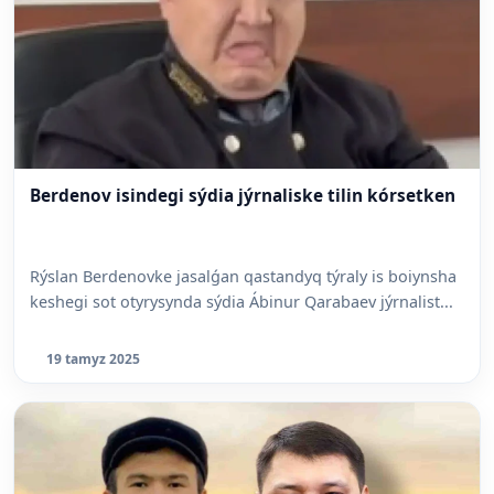
Berdenov isindegi sýdia jýrnaliske tilin kórsetken
Rýslan Berdenovke jasalǵan qastandyq týraly is boiynsha
keshegi sot otyrysynda sýdia Ábinur Qarabaev jýrnalist...
19 tamyz 2025