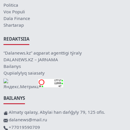
Politica
Vox Populi
Dala Finance
Shartarap
REDAKTSIIA
“Dalanews.kz” aqparat agenttigi týraly
DALANEWS.KZ – JARNAMA
Bailanys
Qupiialylyq saiasaty
BAILANYS
Almaty qalasy, Abylai han dańǵyly 79, 125 ofis.
dalanews@mail.ru
+77019590709