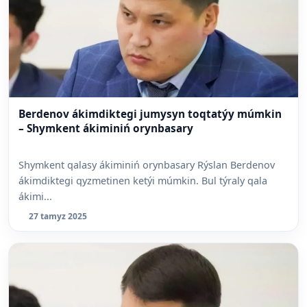
Berdenov ákimdiktegi jumysyn toqtatýy múmkin
– Shymkent ákiminiń orynbasary
Shymkent qalasy ákiminiń orynbasary Rýslan Berdenov
ákimdiktegi qyzmetinen ketýi múmkin. Bul týraly qala
ákimi...
27 tamyz 2025