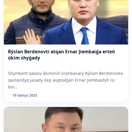
Rýslan Berdenovti atqan Ernar Jiembaiǵa erteń
úkim shyǵady
Shymkent qalasy ákiminiń orynbasary Rýslan Berdenovke
qastandyq jasady dep aiyptalǵan Ernar Jiembaidyń isi
boi...
19 tamyz 2025