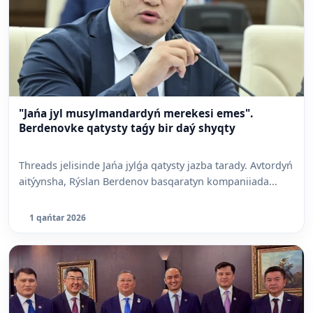
"Jańa jyl musylmandardyń merekesi emes".
Berdenovke qatysty taǵy bir daý shyqty
Threads jelisinde Jańa jylǵa qatysty jazba tarady. Avtordyń
aitýynsha, Rýslan Berdenov basqaratyn kompaniiada...
1 qańtar 2026