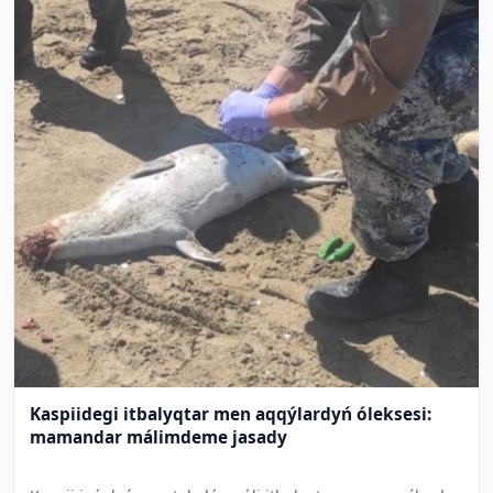
Kaspiidegi itbalyqtar men aqqýlardyń óleksesi:
mamandar málimdeme jasady