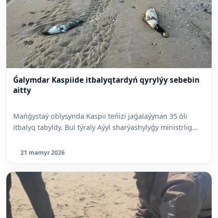
Ǵalymdar Kaspiide itbalyqtardyń qyrylýy sebebin
aitty
Mańǵystaý oblysynda Kaspii teńizi jaǵalaýynan 35 óli
itbalyq tabyldy. Bul týraly Aýyl sharýashylyǵy ministrlig...
21 mamyr 2026