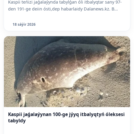
Kaspii teńizi jaǵalaýynda tabylǵan óli itbalyqtar sany 97-
den 191-ge deiin ósti,dep habarlaidy Dalanews.kz. B...
18 sáýir 2026
Kaspii jaǵalaýynan 100-ge jýyq itbalyqtyń óleksesi
tabyldy