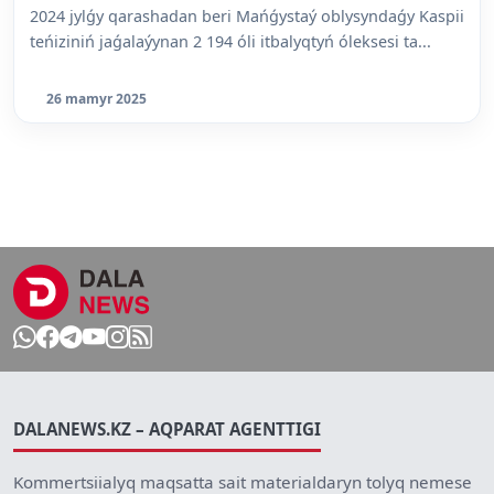
2024 jylǵy qarashadan beri Mańǵystaý oblysyndaǵy Kaspii
teńiziniń jaǵalaýynan 2 194 óli itbalyqtyń óleksesi ta...
26 mamyr 2025
DALANEWS.KZ – AQPARAT AGENTTIGI
Kommertsiialyq maqsatta sait materialdaryn tolyq nemese