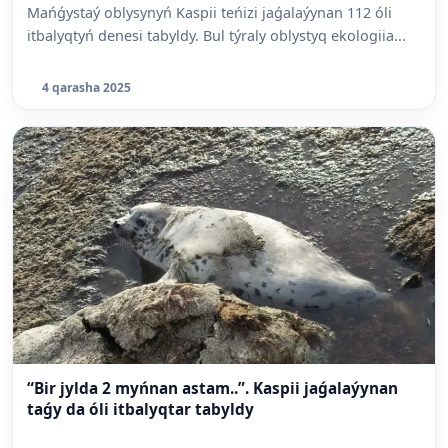
Mańǵystaý oblysynyń Kaspii teńizi jaǵalaýynan 112 óli
itbalyqtyń denesi tabyldy. Bul týraly oblystyq ekologiia...
4 qarasha 2025
“Bir jylda 2 myńnan astam..”. Kaspii jaǵalaýynan
taǵy da óli itbalyqtar tabyldy