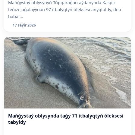
Mańǵystaý oblysynyń Túpqaraǵan aýdanynda Kaspii
teńizi jaǵalaýynan 97 itbalyqtyń óleksesi anyqtaldy, dep
habar...
17 sáýir 2026
Mańǵystaý oblysynda taǵy 71 itbalyqtyń óleksesi
tabyldy