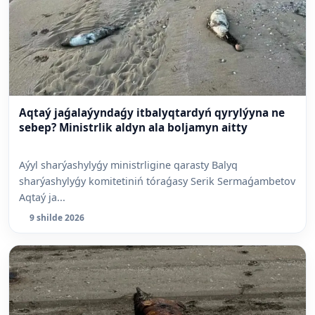
Aqtaý jaǵalaýyndaǵy itbalyqtardyń qyrylýyna ne
sebep? Ministrlik aldyn ala boljamyn aitty
Aýyl sharýashylyǵy ministrligine qarasty Balyq
sharýashylyǵy komitetiniń tóraǵasy Serik Sermaǵambetov
Aqtaý ja...
9 shilde 2026