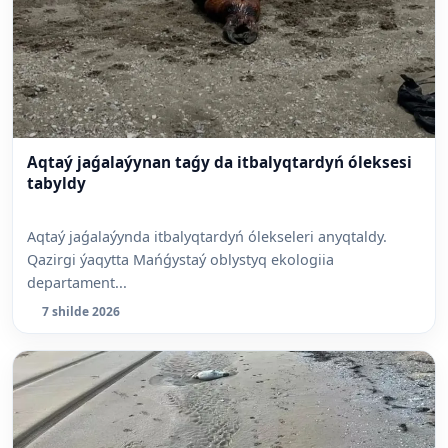
Aqtaý jaǵalaýynan taǵy da itbalyqtardyń óleksesi
tabyldy
Aqtaý jaǵalaýynda itbalyqtardyń ólekseleri anyqtaldy.
Qazirgi ýaqytta Mańǵystaý oblystyq ekologiia
departament...
7 shilde 2026