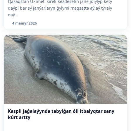
Qazaqstan Úkimeti sirek kezdesetin jáne joiylyp ketý
qaýpi bar sý janýarlaryn ǵylymi maqsatta aýlaý týraly
qaý...
4 mamyr 2026
Kaspii jaǵalaýynda tabylǵan óli itbalyqtar sany
kúrt artty