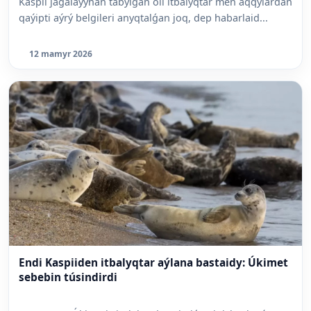
Kaspii jaǵalaýynan tabylǵan óli itbalyqtar men aqqýlardan
qaýipti aýrý belgileri anyqtalǵan joq, dep habarlaid...
12 mamyr 2026
Endi Kaspiiden itbalyqtar aýlana bastaidy: Úkimet
sebebin túsindirdi