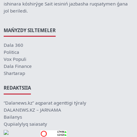
ishinara kóshirýge Sait iesiniń jazbasha ruqsatymen ǵana
jol beriledi.
MAŃYZDY SILTEMELER
Dala 360
Politica
Vox Populi
Dala Finance
Shartarap
REDAKTSIIA
“Dalanews.kz” aqparat agenttigi týraly
DALANEWS.KZ – JARNAMA
Bailanys
Qupiialylyq saiasaty