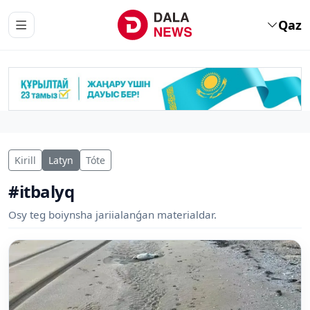
Qaz
Kirill
Latyn
Tóte
#itbalyq
Osy teg boiynsha jariialanǵan materialdar.