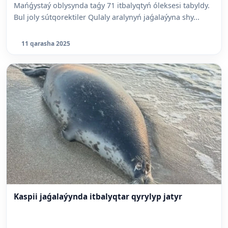
Mańǵystaý oblysynda taǵy 71 itbalyqtyń óleksesi tabyldy.
Bul joly sútqorektiler Qulaly aralynyń jaǵalaýyna shy...
11 qarasha 2025
Kaspii jaǵalaýynda itbalyqtar qyrylyp jatyr