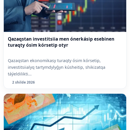
Qazaqstan investitsiia men ónerkásip esebinen
turaqty ósim kórsetip otyr
Qazaqstan ekonomikasy turaqty ósim kórsetip,
investitsiialyq tartymdylyǵyn kúsheitip, shikizatqa
táýeldilikti...
2 shilde 2026