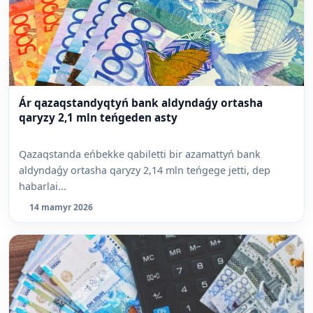
Ár qazaqstandyqtyń bank aldyndaǵy ortasha
qaryzy 2,1 mln teńgeden asty
Qazaqstanda eńbekke qabiletti bir azamattyń bank
aldyndaǵy ortasha qaryzy 2,14 mln teńgege jetti, dep
habarlai...
14 mamyr 2026