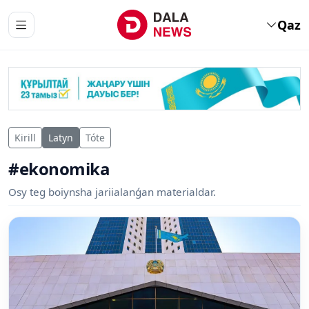
Qaz
Kirill
Latyn
Tóte
#ekonomika
Osy teg boiynsha jariialanǵan materialdar.