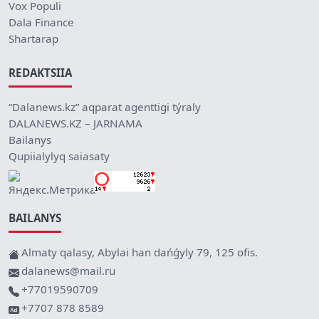
Vox Populi
Dala Finance
Shartarap
REDAKTSIIA
“Dalanews.kz” aqparat agenttigi týraly
DALANEWS.KZ – JARNAMA
Bailanys
Qupiialylyq saiasaty
BAILANYS
Almaty qalasy, Abylai han dańǵyly 79, 125 ofis.
dalanews@mail.ru
+77019590709
+7707 878 8589