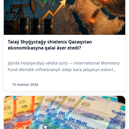
Taiaý Shyǵystaǵy shielenis Qazaqstan
ekonomikasyna qalai áser etedi?
Jýyrda Halyqaralyq valiýta qory — International Monetary
Fund álemdik infliatsiianyń údep bara jatqanyn eskert...
15 mamyr 2026