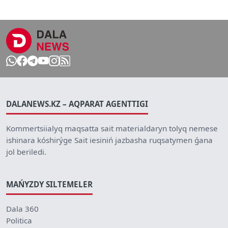
DALANEWS.KZ – AQPARAT AGENTTIGI
Kommertsiialyq maqsatta sait materialdaryn tolyq nemese
ishinara kóshirýge Sait iesiniń jazbasha ruqsatymen ǵana
jol beriledi.
MAŃYZDY SILTEMELER
Dala 360
Politica