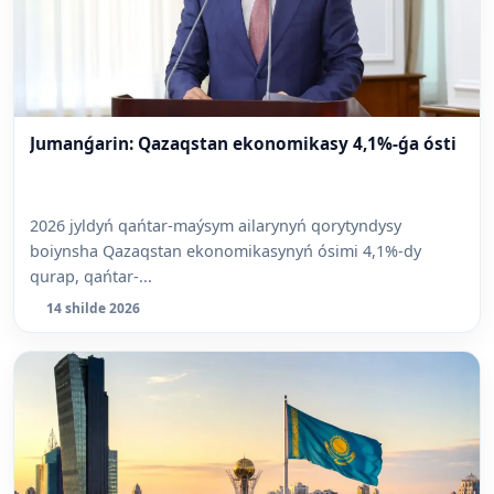
Jumanǵarin: Qazaqstan ekonomikasy 4,1%-ǵa ósti
2026 jyldyń qańtar-maýsym ailarynyń qorytyndysy
boiynsha Qazaqstan ekonomikasynyń ósimi 4,1%-dy
qurap, qańtar-...
14 shilde 2026