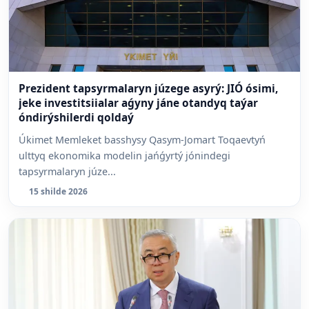
Prezident tapsyrmalaryn júzege asyrý: JIÓ ósimi,
jeke investitsiialar aǵyny jáne otandyq taýar
óndirýshilerdi qoldaý
Úkimet Memleket basshysy Qasym-Jomart Toqaevtyń
ulttyq ekonomika modelin jańǵyrtý jónindegi
tapsyrmalaryn júze...
15 shilde 2026