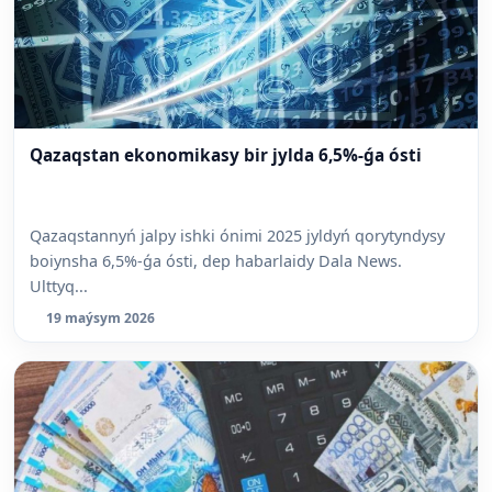
Qazaqstan ekonomikasy bir jylda 6,5%-ǵa ósti
Qazaqstannyń jalpy ishki ónimi 2025 jyldyń qorytyndysy
boiynsha 6,5%-ǵa ósti, dep habarlaidy Dala News.
Ulttyq...
19 maýsym 2026