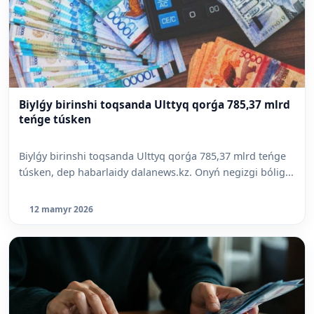
Biylǵy birinshi toqsanda Ulttyq qorǵa 785,37 mlrd
teńge túsken
Biylǵy birinshi toqsanda Ulttyq qorǵa 785,37 mlrd teńge
túsken, dep habarlaidy dalanews.kz. Onyń negizgi bólig...
12 mamyr 2026