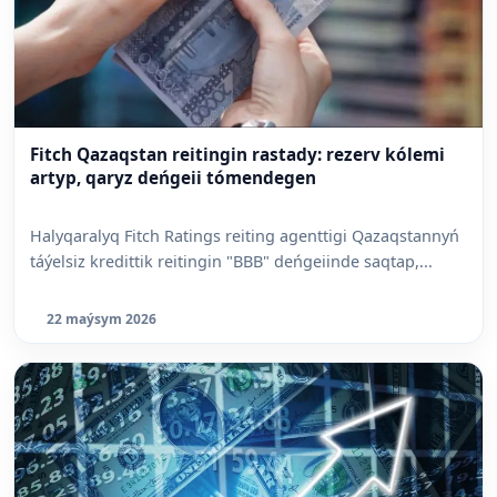
Fitch Qazaqstan reitingin rastady: rezerv kólemi
artyp, qaryz deńgeii tómendegen
Halyqaralyq Fitch Ratings reiting agenttigi Qazaqstannyń
táýelsiz kredittik reitingin "BBB" deńgeiinde saqtap,...
22 maýsym 2026