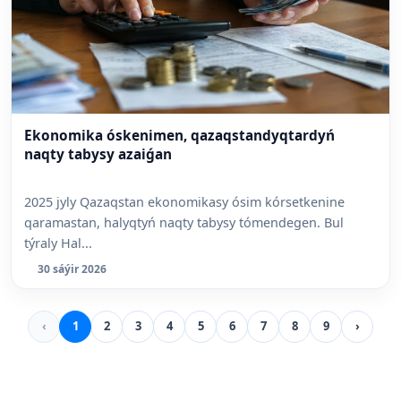
Ekonomika óskenimen, qazaqstandyqtardyń
naqty tabysy azaiǵan
2025 jyly Qazaqstan ekonomikasy ósim kórsetkenine
qaramastan, halyqtyń naqty tabysy tómendegen. Bul
týraly Hal...
30 sáýir 2026
‹
1
2
3
4
5
6
7
8
9
›