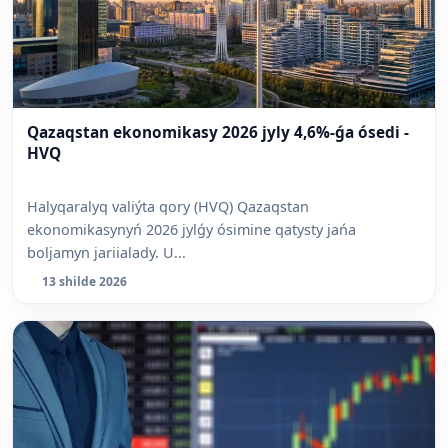
Qazaqstan ekonomikasy 2026 jyly 4,6%-ǵa ósedi -
HVQ
Halyqaralyq valiýta qory (HVQ) Qazaqstan
ekonomikasynyń 2026 jylǵy ósimine qatysty jańa
boljamyn jariialady. U...
13 shilde 2026