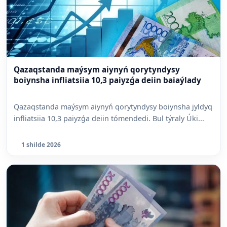
Qazaqstanda maýsym aiynyń qorytyndysy
boiynsha infliatsiia 10,3 paiyzǵa deiin baiaýlady
Qazaqstanda maýsym aiynyń qorytyndysy boiynsha jyldyq
infliatsiia 10,3 paiyzǵa deiin tómendedi. Bul týraly Úki...
1 shilde 2026